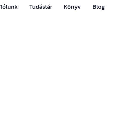
Rólunk
Tudástár
Könyv
Blog
Hírlevelünk
Így nem maradsz le
egyetlen új
információról sem.
Ha bármi izgalmas
történik az építési
piacon (például
megjelenik egy új
támogatási lehetőség,