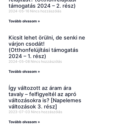
támogatás 2024 – 2. rész)
2024-05-16
Nincs hozzászólás
Tovább olvasom »
Kicsit lehet örülni, de senki ne
várjon csodát!
(Otthonfelújítási támogatás
2024 – 1. rész)
2024-05-08
Nincs hozzászólás
Tovább olvasom »
Így változott az áram ára
tavaly – felfigyeltél az apró
változásokra is? [Napelemes
változások 3. rész]
2023-07-03
Nincs hozzászólás
Tovább olvasom »