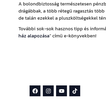
A bolondbiztosság természetesen pénzbe
drágábbak, a több rétegű ragasztás több
de talán ezekkel a pluszköltségekkel tén
További sok-sok hasznos tipp és informá
ház alapozása
” című e-könyvekben!
Kövess minket közösségi felületei
mint 13 000-en követik, emellett F
rendszeresen osztunk meg inspiráci
építkezés és házfelújítás témában!