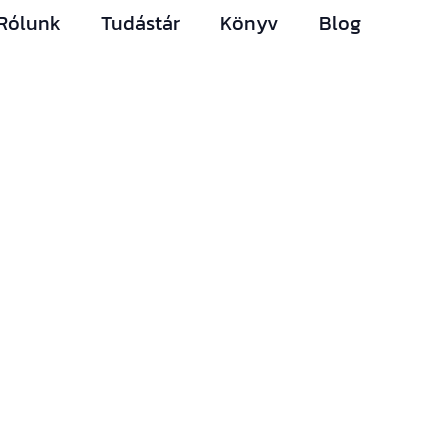
Rólunk
Tudástár
Könyv
Blog
Hírlevelünk
Így nem maradsz le
egyetlen új információról
sem.
Ha bármi izgalmas
történik az építési piacon
(például megjelenik egy