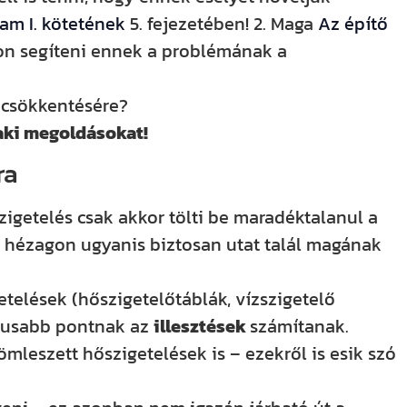
am I. kötetének
5. fejezetében! 2. Maga
Az építő
ljon segíteni ennek a problémának a
k csökkentésére?
aki megoldásokat!
ra
igetelés csak akkor tölti be maradéktalanul a
!) hézagon ugyanis biztosan utat talál magának
etelések (hőszigetelőtáblák, vízszigetelő
ikusabb pontnak az
illesztések
számítanak.
leszett hőszigetelések is – ezekről is esik szó