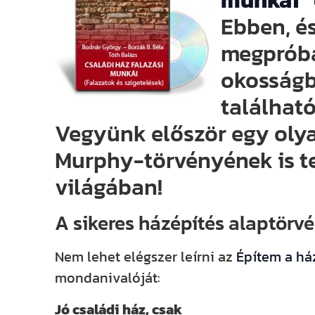
munkái
”
Ebben, é
megpróbá
okosság
található
Vegyünk először egy olya
Murphy-törvényének is te
világában!
A sikeres házépítés alaptörv
Nem lehet elégszer leírni az
Építem a h
mondanivalóját:
Jó családi ház, csak