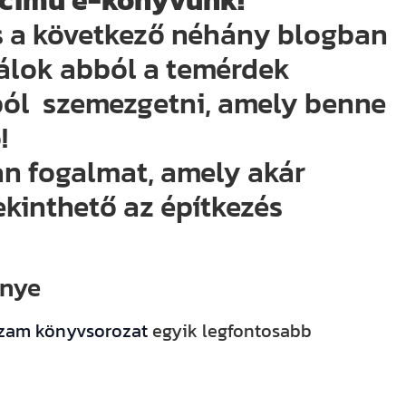
 című e-könyvünk!
s a következő néhány blogban
lok abból a temérdek
ból
szemezgetni, amely benne
!
n fogalmat, amely akár
kinthető az építkezés
énye
ázam könyvsorozat
egyik legfontosabb