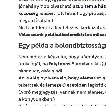
jónéhány tipp olvasható az
Építem a ház
közösség
is azért jött létre, hogy próbá
megoldásában!)
Mit lehet tenni a kivitelezési kockázato
Válasszunk például bolondbiztos műsz
Egy példa a bolondbiztosság
Nem nehéz elképzelni, hogy bármilyen sz
funkcióját, ha
folytonos.
Bármilyen kis (
akár a víz, akár a hő!
Az is elég nyilvánvaló, hogy elemes szig
tekercsek és lemezek) esetében legkrit
(Apró megjegyzés: vannak nem elemes, öm
a könyvünkben!)