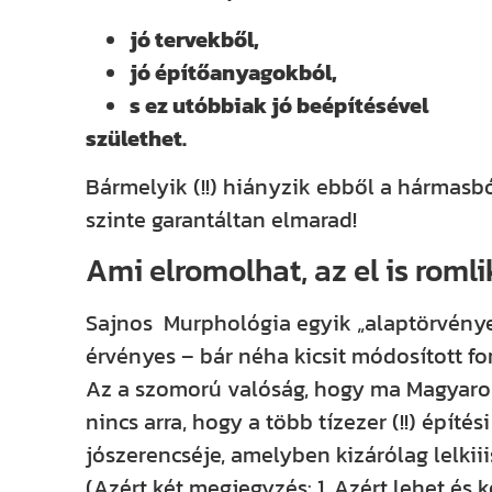
jó tervekből,
jó építőanyagokból,
s ez utóbbiak jó beépítésével
születhet.
Bármelyik (!!) hiányzik ebből a hármasból
szinte garantáltan elmarad!
Ami elromolhat, az el is romli
Sajnos Murphológia egyik „alaptörvénye”
érvényes – bár néha kicsit módosított form
Az a szomorú valóság, hogy ma Magyaro
nincs arra, hogy a több tízezer (!!) épít
jószerencséje, amelyben kizárólag lelki
(Azért két megjegyzés: 1. Azért lehet és 