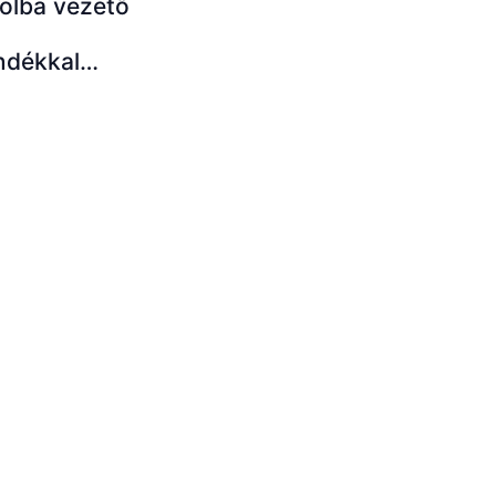
olba vezető
ndékkal…