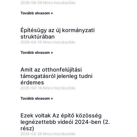
2026-08-06
Nincs hozzászólás
Tovább olvasom »
Építésügy az új kormányzati
struktúrában
2026-05-10
Nincs hozzászólás
Tovább olvasom »
Amit az otthonfelújítási
támogatásról jelenleg tudni
érdemes
2025-04-16
Nincs hozzászólás
Tovább olvasom »
Ezek voltak Az építő közösség
legnézettebb videói 2024-ben (2.
rész)
2025-02-26
Nincs hozzászólás