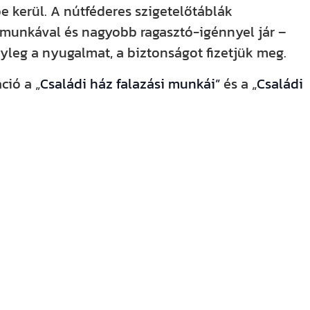
 kerül. A nútféderes szigetelőtáblák
 munkával és nagyobb ragasztó-igénnyel jár –
yleg a nyugalmat, a biztonságot fizetjük meg.
ció a „
Családi ház falazási munkái”
és a „
Családi
nken is! YouTube-csatornánkat már több
acebookon, Instagramon és TikTokon is
ókat, tanácsokat és hasznos tartalmakat