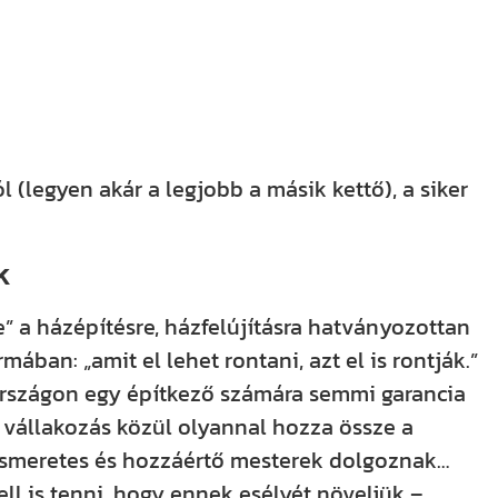
 (legyen akár a legjobb a másik kettő), a siker
k
 a házépítésre, házfelújításra hatványozottan
ában: „amit el lehet rontani, azt el is rontják.”
rszágon egy építkező számára semmi garancia
ési vállakozás közül olyannal hozza össze a
iismeretes és hozzáértő mesterek dolgoznak…
kell is tenni, hogy ennek esélyét növeljük –