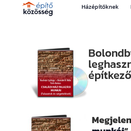
Házépítőknek
Bolondbi
leghasz
építkez
Megjelen