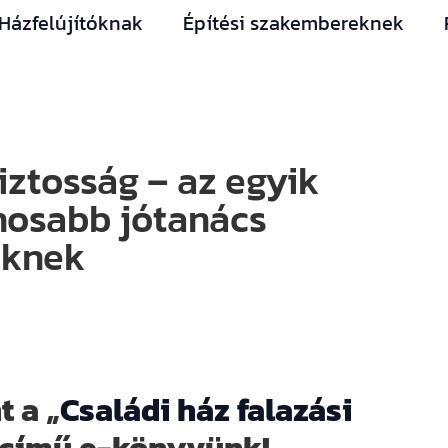
Házfelújítóknak
Építési szakembereknek
ztosság – az egyik
nosabb jótanács
őknek
t a „
Családi ház falazási