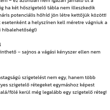
szteni – ez azonban nem igazán járható út a
g ha két hőszigetelő tábla nem illeszkedik
is potenciális hőhíd jön létre kettőjük között!
 esetenként a helyszínen kell méretre vágniuk a
 hibalehetőség!)
l
ekinthető – sajnos a vágási kényszer ellen nem
vastagságú szigetelést nem egy, hanem több
egyes szigetelő rétegeket egymáshoz képest
 alá/fölé kerül még legalább egy szigetelő réteg!