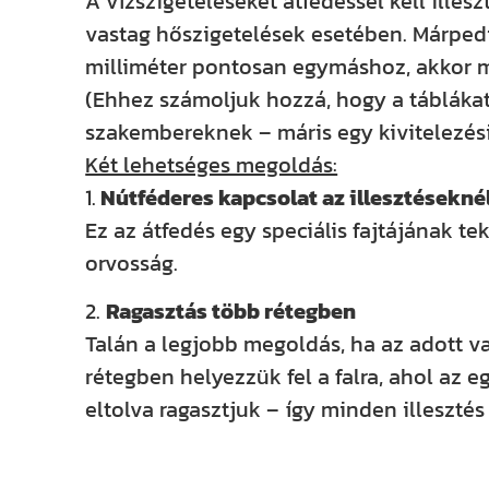
A vízszigeteléseket átfedéssel kell ille
vastag hőszigetelések esetében. Márpedi
milliméter pontosan egymáshoz, akkor már
(Ehhez számoljuk hozzá, hogy a táblákat
szakembereknek – máris egy kivitelezési
Két lehetséges megoldás:
1.
Nútféderes kapcsolat az illesztésekné
Ez az átfedés egy speciális fajtájának t
orvosság.
2.
Ragasztás több rétegben
Talán a legjobb megoldás, ha az adott 
rétegben helyezzük fel a falra, ahol az 
eltolva ragasztjuk – így minden illesztés