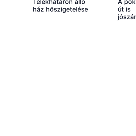
Telekhatáron álló
A pok
ház hőszigetelése
út is
jószá