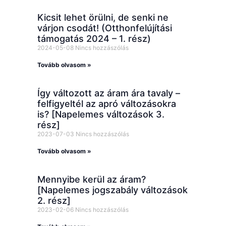
Kicsit lehet örülni, de senki ne
várjon csodát! (Otthonfelújítási
támogatás 2024 – 1. rész)
2024-05-08
Nincs hozzászólás
Tovább olvasom »
Így változott az áram ára tavaly –
felfigyeltél az apró változásokra
is? [Napelemes változások 3.
rész]
2023-07-03
Nincs hozzászólás
Tovább olvasom »
Mennyibe kerül az áram?
[Napelemes jogszabály változások
2. rész]
2023-02-06
Nincs hozzászólás