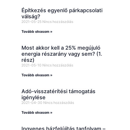
Építkezés egyenlő párkapcsolati
válság?
2021-05-25
Nincs hozzászólás
Tovább olvasom »
Most akkor kell a 25% megújuló
energia részarány vagy sem? (1.
rész)
2021-05-10
Nincs hozzászólás
Tovább olvasom »
Adó-visszatérítési támogatás
igénylése
2021-04-30
Nincs hozzászólás
Tovább olvasom »
Ingyenes házfelújítás tanfolyam –