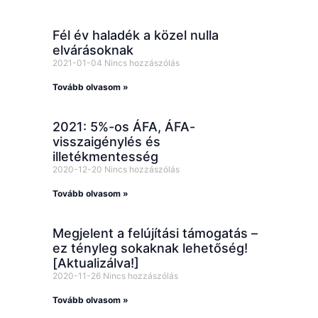
Fél év haladék a közel nulla
elvárásoknak
2021-01-04
Nincs hozzászólás
Tovább olvasom »
2021: 5%-os ÁFA, ÁFA-
visszaigénylés és
illetékmentesség
2020-12-20
Nincs hozzászólás
Tovább olvasom »
Megjelent a felújítási támogatás –
ez tényleg sokaknak lehetőség!
[Aktualizálva!]
2020-11-26
Nincs hozzászólás
Tovább olvasom »