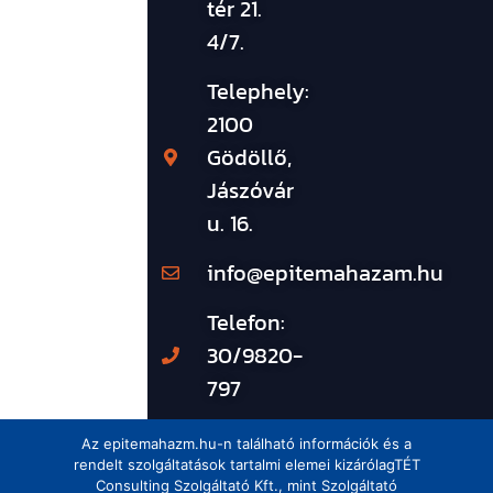
tér 21.
4/7.
Telephely:
2100
Gödöllő,
Jászóvár
u. 16.
info@epitemahazam.hu
Telefon:
30/9820-
797
Az epitemahazm.hu-n található információk és a
rendelt szolgáltatások tartalmi elemei kizárólagTÉT
Consulting Szolgáltató Kft., mint Szolgáltató