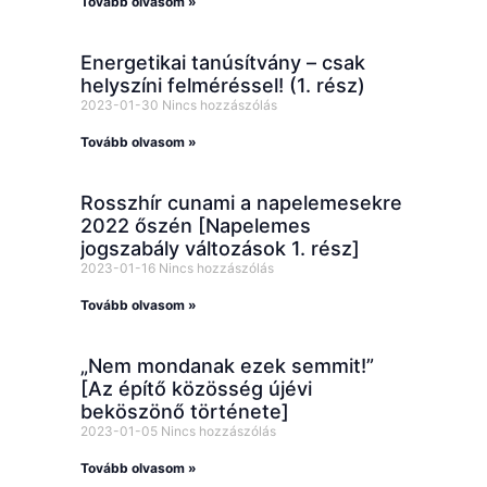
Tovább olvasom »
Energetikai tanúsítvány – csak
helyszíni felméréssel! (1. rész)
2023-01-30
Nincs hozzászólás
Tovább olvasom »
Rosszhír cunami a napelemesekre
2022 őszén [Napelemes
jogszabály változások 1. rész]
2023-01-16
Nincs hozzászólás
Tovább olvasom »
„Nem mondanak ezek semmit!”
[Az építő közösség újévi
beköszönő története]
2023-01-05
Nincs hozzászólás
Tovább olvasom »