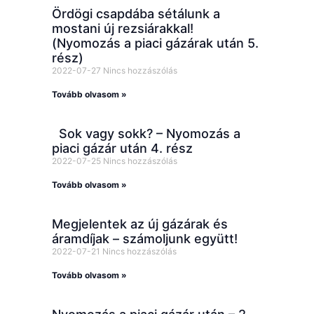
Ördögi csapdába sétálunk a
mostani új rezsiárakkal!
(Nyomozás a piaci gázárak után 5.
rész)
2022-07-27
Nincs hozzászólás
Tovább olvasom »
Sok vagy sokk? – Nyomozás a
piaci gázár után 4. rész
2022-07-25
Nincs hozzászólás
Tovább olvasom »
Megjelentek az új gázárak és
áramdíjak – számoljunk együtt!
2022-07-21
Nincs hozzászólás
Tovább olvasom »