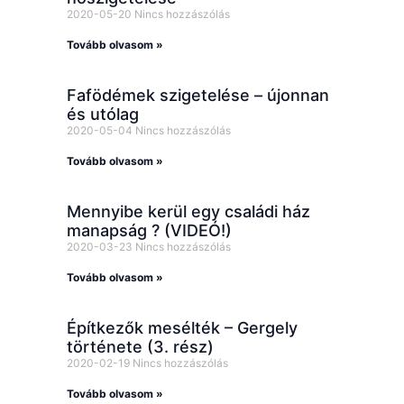
2020-05-20
Nincs hozzászólás
Tovább olvasom »
Fafödémek szigetelése – újonnan
és utólag
2020-05-04
Nincs hozzászólás
Tovább olvasom »
Mennyibe kerül egy családi ház
manapság ? (VIDEÓ!)
2020-03-23
Nincs hozzászólás
Tovább olvasom »
Építkezők mesélték – Gergely
története (3. rész)
2020-02-19
Nincs hozzászólás
Tovább olvasom »