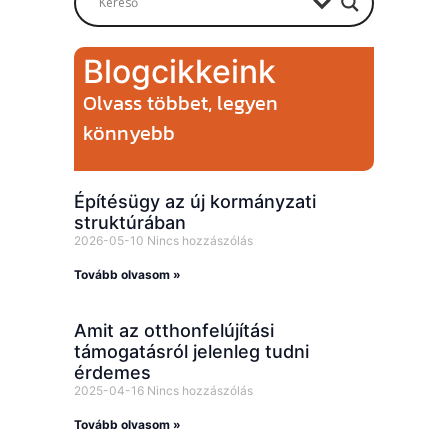
Blogcikkeink
Olvass többet, legyen
könnyebb
Építésügy az új kormányzati
struktúrában
2026-05-10
Nincs hozzászólás
Tovább olvasom »
Amit az otthonfelújítási
támogatásról jelenleg tudni
érdemes
2025-04-16
Nincs hozzászólás
Tovább olvasom »