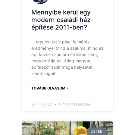
Mennyibe kerül egy
modern családi ház
építése 2011-ben?
– egy exkluzív piaci felmérés
eredményei Mind a szakma, mind az
építkezők számára érdekes lehet,
hogyan látja az „átlag magyar
építkező” saját maga helyzetét,
lehetőségeit
TOVÁBB OLVASOM »
2011-06-22
Nincs hozzászólás
EGYÉB