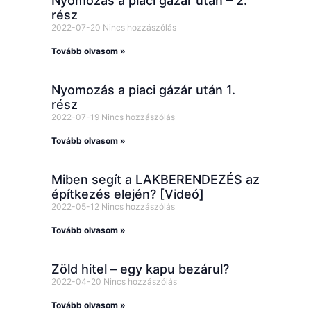
Nyomozás a piaci gázár után – 2.
rész
2022-07-20
Nincs hozzászólás
Tovább olvasom »
Nyomozás a piaci gázár után 1.
rész
2022-07-19
Nincs hozzászólás
Tovább olvasom »
Miben segít a LAKBERENDEZÉS az
építkezés elején? [Videó]
2022-05-12
Nincs hozzászólás
Tovább olvasom »
Zöld hitel – egy kapu bezárul?
2022-04-20
Nincs hozzászólás
Tovább olvasom »