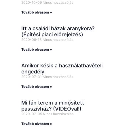
2020-10-09
Nincs hozzászólás
Tovább olvasom »
Itt a családi házak aranykora?
(Építési piaci előrejelzés)
2020-09-13
Nincs hozzászólás
Tovább olvasom »
Amikor késik a használatbavételi
engedély
2020-07-31
Nincs hozzászólás
Tovább olvasom »
Mi fán terem a minősített
passzívház? (VIDEÓval!)
2020-07-05
Nincs hozzászólás
Tovább olvasom »