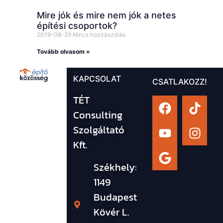
Mire jók és mire nem jók a netes
építési csoportok?
2019-08-29
Nincs hozzászólás
Tovább olvasom »
KAPCSOLAT
CSATLAKOZZ!
TÉT
Consulting
Szolgáltató
Kft.
Székhely:
1149
Budapest
Kövér L.