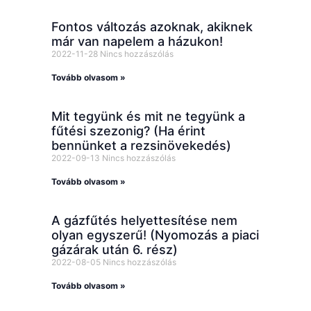
Fontos változás azoknak, akiknek
már van napelem a házukon!
2022-11-28
Nincs hozzászólás
Tovább olvasom »
Mit tegyünk és mit ne tegyünk a
fűtési szezonig? (Ha érint
bennünket a rezsinövekedés)
2022-09-13
Nincs hozzászólás
Tovább olvasom »
A gázfűtés helyettesítése nem
olyan egyszerű! (Nyomozás a piaci
gázárak után 6. rész)
2022-08-05
Nincs hozzászólás
Tovább olvasom »