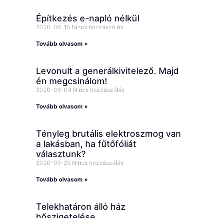
Építkezés e-napló nélkül
2020-06-15
Nincs hozzászólás
Tovább olvasom »
Levonult a generálkivitelező. Majd
én megcsinálom!
2020-06-04
Nincs hozzászólás
Tovább olvasom »
Tényleg brutális elektroszmog van
a lakásban, ha fűtőfóliát
választunk?
2020-05-25
Nincs hozzászólás
Tovább olvasom »
Telekhatáron álló ház
hőszigetelése