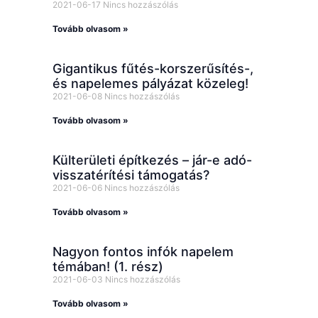
2021-06-17
Nincs hozzászólás
Tovább olvasom »
Gigantikus fűtés-korszerűsítés-,
és napelemes pályázat közeleg!
2021-06-08
Nincs hozzászólás
Tovább olvasom »
Külterületi építkezés – jár-e adó-
visszatérítési támogatás?
2021-06-06
Nincs hozzászólás
Tovább olvasom »
Nagyon fontos infók napelem
témában! (1. rész)
2021-06-03
Nincs hozzászólás
Tovább olvasom »