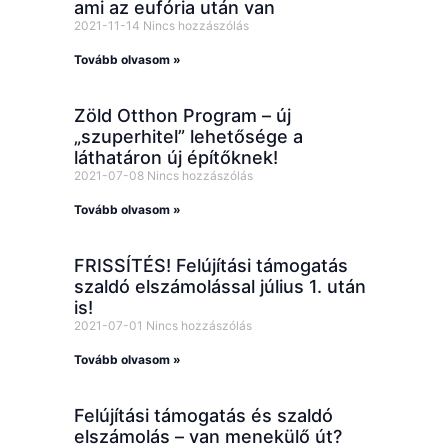
ami az eufória után van
2021-11-14
Nincs hozzászólás
Tovább olvasom »
Zöld Otthon Program – új
„szuperhitel” lehetősége a
láthatáron új építőknek!
2021-07-08
Nincs hozzászólás
Tovább olvasom »
FRISSÍTÉS! Felújítási támogatás
szaldó elszámolással július 1. után
is!
2021-07-01
Nincs hozzászólás
Tovább olvasom »
Felújítási támogatás és szaldó
elszámolás – van menekülő út?