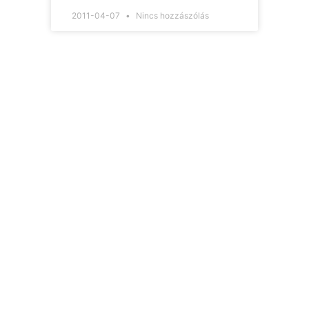
2011-04-07
Nincs hozzászólás
Hírlevelünk
Így nem maradsz le
egyetlen új információról
sem.
Ha bármi izgalmas
történik az építési piacon
(például megjelenik egy
új támogatási lehetőség,
módosul egy fontos
jogszabály), értesülni
fogsz róla.