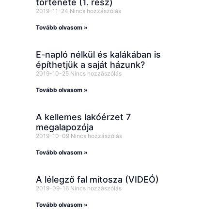
története (1. rész)
2019-11-24
Nincs hozzászólás
Tovább olvasom »
E-napló nélkül és kalákában is
építhetjük a saját házunk?
2019-10-25
Nincs hozzászólás
Tovább olvasom »
A kellemes lakóérzet 7
megalapozója
2019-10-09
Nincs hozzászólás
Tovább olvasom »
A lélegző fal mítosza (VIDEÓ)
2019-09-16
Nincs hozzászólás
Tovább olvasom »