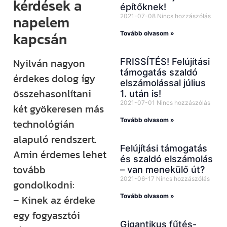
kérdések a
építőknek!
napelem
2021-07-08
Nincs hozzászólás
kapcsán
Tovább olvasom »
Nyilván nagyon
FRISSÍTÉS! Felújítási
támogatás szaldó
érdekes dolog így
elszámolással július
összehasonlítani
1. után is!
2021-07-01
Nincs hozzászólás
két gyökeresen más
Tovább olvasom »
technológián
alapuló rendszert.
Felújítási támogatás
Amin érdemes lehet
és szaldó elszámolás
tovább
– van menekülő út?
2021-06-17
Nincs hozzászólás
gondolkodni:
Tovább olvasom »
– Kinek az érdeke
egy fogyasztói
Gigantikus fűtés-