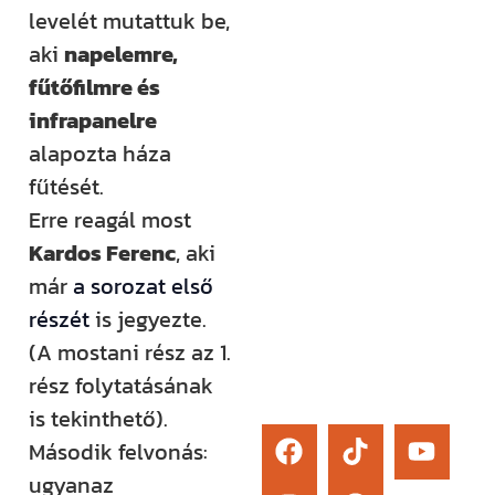
élő kérdezési
levelét mutattuk be,
lehetőség és
aki
napelemre,
egy támogató
fűtőfilmre és
közösség segít
infrapanelre
eligazodni az
alapozta háza
építkezés
fűtését.
sokszor
Erre reagál most
bonyolult
Kardos Ferenc
, aki
világában.
már
a sorozat első
részét
is jegyezte.
Érdekel
(A mostani rész az 1.
rész folytatásának
is tekinthető).
Második felvonás:
ugyanaz