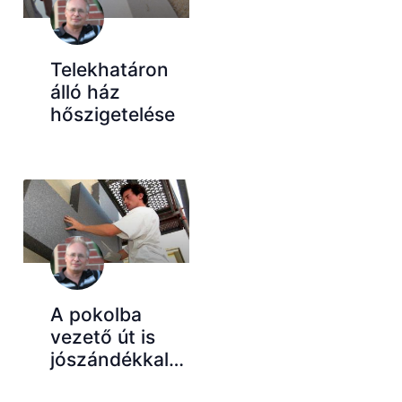
Telekhatáron
álló ház
hőszigetelése
A pokolba
vezető út is
jószándékkal…