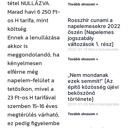
tétel NULLÁZVA.
Tovább olvasom »
Marad havi 6 250 Ft-
os H tarifa, mint
Rosszhír cunami a
napelemesekre 2022
költség.
őszén [Napelemes
Ennek a lenullázása
jogszabály
változások 1. rész]
akkor is
2023-01-16
Nincs hozzászólás
meggondolandó, ha
Tovább olvasom »
kényelmesen
elférne még
„Nem mondanak
napelem-felület a
ezek semmit!” [Az
építő közösség újévi
tetősíkon, mivel a
beköszönő
23 Ft-os H tarifával
története]
szemben 15-16 éves
2023-01-05
Nincs hozzászólás
megtérülés várható,
Tovább olvasom »
ez pedig figyelembe