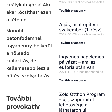
2022-03-10
Nincs hozzászólás
királykategória! Aki
akar „ócsíthat” ezen
Tovább olvasom »
a tételen.
A jós, mint építési
Monolit
szakember (1. rész)
2022-02-28
Nincs hozzászólás
betonfödémnél
Tovább olvasom »
ugyanennyibe kerül
a hőleadó
Ingyenes napelemes
kialakítás, de
pályázat – ami az
kellemesebb lesz a
eufória után van
2021-11-14
Nincs hozzászólás
hűtési szolgáltatás.
Tovább olvasom »
Zöld Otthon Program
További
– új „szuperhitel”
provokatív
lehetősége a
láthatáron új