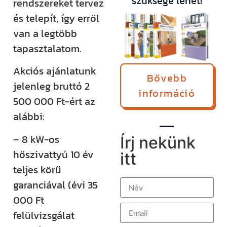
szüksége lehet!
rendszereket tervez
és telepít, így erről
van a legtöbb
tapasztalatom.
Akciós ajánlatunk
Bővebb
jelenleg bruttó 2
információ
500 000 Ft-ért az
alábbi:
– 8 kW-os
Írj nekünk
hőszivattyú 10 év
itt
teljes körű
garanciával (évi 35
000 Ft
felülvizsgálat