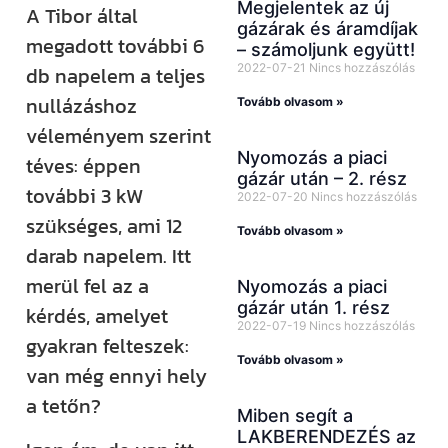
Megjelentek az új
A Tibor által
gázárak és áramdíjak
megadott további 6
– számoljunk együtt!
2022-07-21
Nincs hozzászólás
db napelem a teljes
nullázáshoz
Tovább olvasom »
véleményem szerint
Nyomozás a piaci
téves: éppen
gázár után – 2. rész
további 3 kW
2022-07-20
Nincs hozzászólás
szükséges, ami 12
Tovább olvasom »
darab napelem. Itt
merül fel az a
Nyomozás a piaci
gázár után 1. rész
kérdés, amelyet
2022-07-19
Nincs hozzászólás
gyakran felteszek:
Tovább olvasom »
van még ennyi hely
a tetőn?
Miben segít a
LAKBERENDEZÉS az