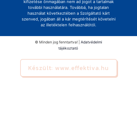
kifizetése önmagában nem ad jogot a tartalmak
további használatára. Továbbá, ha jogtalan
használat következtében a Szolgáltató kárt
szenved, jogában áll a kár megtérítését követelni
az illetéktelen felhasználótól.
© Minden jog fenntartva! |
Adatvédelmi
tájékoztató
Készült: www.effektiva.hu