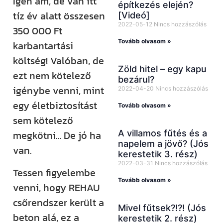
Igen ám, de van itt
építkezés elején?
tíz év alatt összesen
[Videó]
2022-05-12
Nincs hozzászólás
350 000 Ft
Tovább olvasom »
karbantartási
költség! Valóban, de
Zöld hitel – egy kapu
ezt nem kötelező
bezárul?
igénybe venni, mint
2022-04-20
Nincs hozzászólás
egy életbiztosítást
Tovább olvasom »
sem kötelező
A villamos fűtés és a
megkötni… De jó ha
napelem a jövő? (Jós
van.
kerestetik 3. rész)
2022-03-31
Nincs hozzászólás
Tessen figyelembe
Tovább olvasom »
venni, hogy REHAU
csőrendszer került a
Mivel fűtsek?!?! (Jós
beton alá, ez a
kerestetik 2. rész)