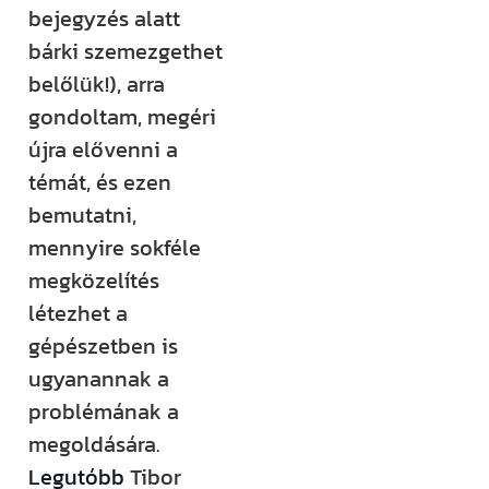
bejegyzés alatt
Építem a
bárki szemezgethet
házam
belőlük!), arra
klub
gondoltam, megéri
újra elővenni a
Még több
témát, és ezen
rendszerezett
bemutatni,
tudásra és
mennyire sokféle
támogatásra
megközelítés
vágysz?
létezhet a
Csatlakozz az
gépészetben is
Építem a házam
ugyanannak a
Klubhoz, ahol
problémának a
több száz
megoldására.
videós anyag,
Legutóbb
Tibor