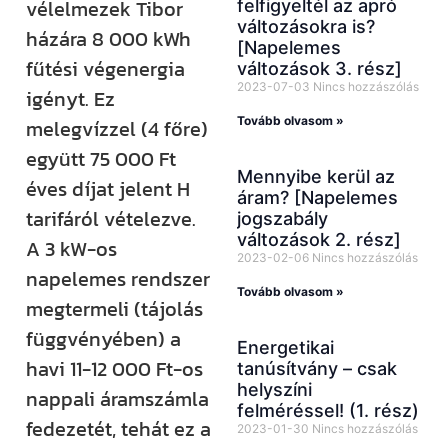
vélelmezek Tibor
felfigyeltél az apró
változásokra is?
házára 8 000 kWh
[Napelemes
fűtési végenergia
változások 3. rész]
2023-07-03
Nincs hozzászólás
igényt. Ez
Tovább olvasom »
melegvízzel (4 főre)
együtt 75 000 Ft
Mennyibe kerül az
éves díjat jelent H
áram? [Napelemes
tarifáról vételezve.
jogszabály
változások 2. rész]
A 3 kW-os
2023-02-06
Nincs hozzászólás
napelemes rendszer
Tovább olvasom »
megtermeli (tájolás
függvényében) a
Energetikai
havi 11-12 000 Ft-os
tanúsítvány – csak
helyszíni
nappali áramszámla
felméréssel! (1. rész)
fedezetét, tehát ez a
2023-01-30
Nincs hozzászólás