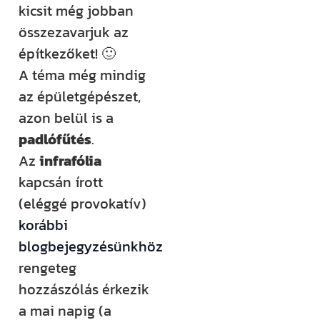
kicsit még jobban
rendezvényt
összezavarjuk az
szervezünk –
építkezőket! 🙂
ezekről mind
A téma még mindig
időben
az épületgépészet,
értesülsz. (Itt
azon belül is a
hirdetjük meg
padlófűtés
.
például a
Az
infrafólia
Csináld magad
kapcsán írott
tanfolyamainkat
(eléggé provokatív)
és a Tervcafékat
korábbi
is!)
blogbejegyzésünkhöz
rengeteg
Feliratkozom
hozzászólás érkezik
a mai napig (a