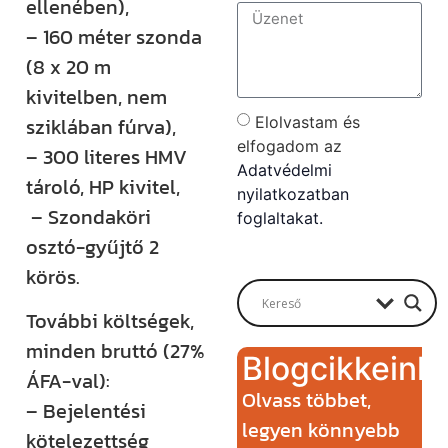
ellenében),
– 160 méter szonda
(8 x 20 m
kivitelben, nem
sziklában fúrva),
Elolvastam és
elfogadom az
– 300 literes HMV
Adatvédelmi
tároló, HP kivitel,
nyilatkozatban
– Szondaköri
foglaltakat.
osztó-gyűjtő 2
Send
körös.
További költségek,
minden bruttó (27%
Blogcikkeink
ÁFA-val):
Olvass többet,
– Bejelentési
legyen könnyebb
kötelezettség