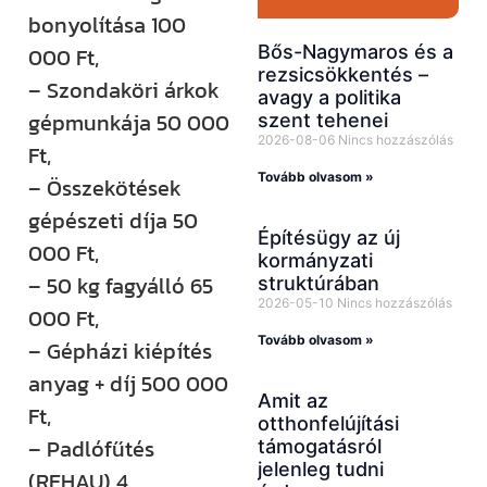
bonyolítása 100
Bős-Nagymaros és a
000 Ft,
rezsicsökkentés –
– Szondaköri árkok
avagy a politika
gépmunkája 50 000
szent tehenei
2026-08-06
Nincs hozzászólás
Ft,
Tovább olvasom »
– Összekötések
gépészeti díja 50
Építésügy az új
000 Ft,
kormányzati
– 50 kg fagyálló 65
struktúrában
2026-05-10
Nincs hozzászólás
000 Ft,
Tovább olvasom »
– Gépházi kiépítés
anyag + díj 500 000
Amit az
Ft,
otthonfelújítási
– Padlófűtés
támogatásról
jelenleg tudni
(REHAU) 4