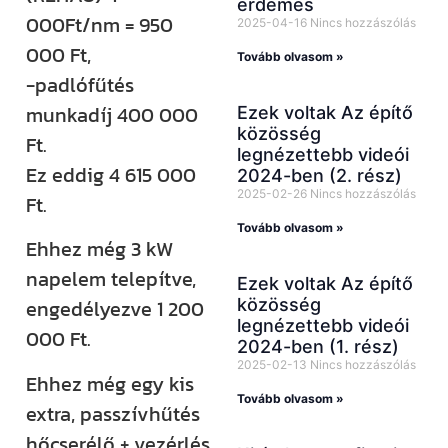
érdemes
000Ft/nm = 950
2025-04-16
Nincs hozzászólás
000 Ft,
Tovább olvasom »
-padlófűtés
munkadíj 400 000
Ezek voltak Az építő
közösség
Ft.
legnézettebb videói
Ez eddig 4 615 000
2024-ben (2. rész)
2025-02-26
Nincs hozzászólás
Ft.
Tovább olvasom »
Ehhez még 3 kW
napelem telepítve,
Ezek voltak Az építő
közösség
engedélyezve 1 200
legnézettebb videói
000 Ft.
2024-ben (1. rész)
2025-02-13
Nincs hozzászólás
Ehhez még egy kis
Tovább olvasom »
extra, passzívhűtés
hőcserélő + vezérlés