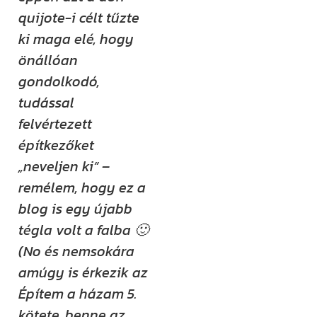
quijote-i célt tűzte
ki maga elé, hogy
önállóan
gondolkodó,
tudással
felvértezett
építkezőket
„neveljen ki” –
remélem, hogy ez a
blog is egy újabb
tégla volt a falba 🙂
(No és nemsokára
amúgy is érkezik az
Építem a házam 5.
kötete, benne az