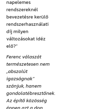
napelemes
rendszereknél
bevezetésre kerülő
rendszerhasználati
díj milyen
változásokat idéz
elő?”
Ferenc válaszát
természetesen nem
„abszolút
igazságnak”
szánjuk, hanem
gondolatébresztőnek.
Az építő közösség
éppen azt a don