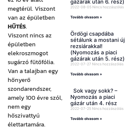
gázárak után 6. rész)
megtérül. Viszont
2022-08-05
Nincs hozzászólás
van az épületben
Tovább olvasom »
HŰTÉS
.
Ördögi csapdába
Viszont nincs az
sétálunk a mostani új
épületben
rezsiárakkal!
elekroszmogot
(Nyomozás a piaci
gázárak után 5. rész)
sugárzó fűtőfólia.
2022-07-27
Nincs hozzászólás
Van a talajban egy
Tovább olvasom »
hőnyerő
szondarendszer,
Sok vagy sokk? –
amely 100 évre szól,
Nyomozás a piaci
gázár után 4. rész
nem egy
2022-07-25
Nincs hozzászólás
hőszivattyú
Tovább olvasom »
élettartamára.