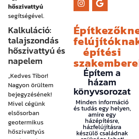
hőszivattyú
segítségével.
Építkezőkne
Kalkuláció:
felújítóknak
talajszondás
építési
hőszivattyú és
napelem
szakember
Építem a
„Kedves Tibor!
házam
Nagyon örültem
könyvsorozat
bejegyzésének!
Minden információ
Mivel cégünk
és tudás egy helyen,
elsősorban
amire egy
házépítésre,
geotermikus
házfelújításra
hőszivattyús
készülő családnak