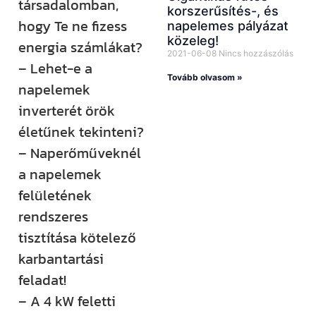
társadalomban,
korszerűsítés-, és
hogy Te ne fizess
napelemes pályázat
közeleg!
energia számlákat?
2021-06-08
Nincs hozzászólás
– Lehet-e a
Tovább olvasom »
napelemek
inverterét örök
életűnek tekinteni?
– Naperőműveknél
a napelemek
felületének
rendszeres
tisztítása kötelező
karbantartási
feladat!
– A 4 kW feletti