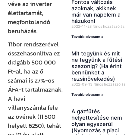
Fontos változás
véve az inverter
azoknak, akiknek
élettartamát,
már van napelem a
megfontolandó
házukon!
2022-11-28
Nincs hozzászólás
beruházás.
Tovább olvasom »
Tibor rendszerével
összehasonlítva ez
Mit tegyünk és mit
ne tegyünk a fűtési
drágább 500 000
szezonig? (Ha érint
Ft-al, ha az ő
bennünket a
rezsinövekedés)
számai is 27%-os
2022-09-13
Nincs hozzászólás
ÁFA-t tartalmaznak.
Tovább olvasom »
A havi
villanyszámla fele
A gázfűtés
az övének (11 500
helyettesítése nem
olyan egyszerű!
helyett 6250), tehát
(Nyomozás a piaci
ez 10 év alatt