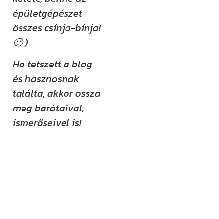
épületgépészet
összes csínja-bínja!
🙂 )
Ha tetszett a blog
és hasznosnak
találta, akkor ossza
meg barátaival,
ismerőseivel is!
Kövess minket
közösségi
felületeinken is!
YouTube-
csatornánkat már