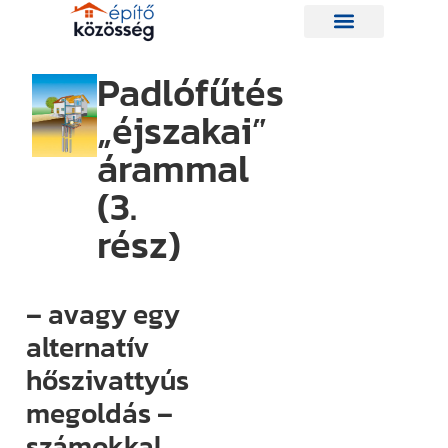
Padlófűtés
„éjszakai”
Hírlevelünk
árammal
(3.
Így nem
maradsz le
rész)
egyetlen új
információról
– avagy egy
sem.
alternatív
Ha bármi
hőszivattyús
izgalmas
történik az
megoldás –
építési piacon
számokkal