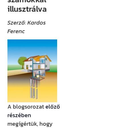
(például
illusztrálva
megjelenik egy
új támogatási
Szerző: Kardos
lehetőség,
Ferenc
módosul egy
fontos
jogszabály),
értesülni fogsz
róla.
Ha megjelenik
egy új videónk,
egy új
A blogsorozat
előző
blogbejegyzésünk,
részében
ha valamilyen
megígértük, hogy
izgalmas