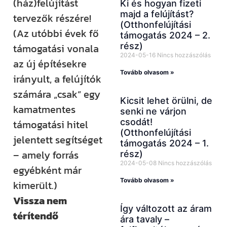
(ház)felújítást
Ki és hogyan fizeti
majd a felújítást?
tervezők részére!
(Otthonfelújítási
(Az utóbbi évek fő
támogatás 2024 – 2.
rész)
támogatási vonala
2024-05-16
Nincs hozzászólás
az új építésekre
Tovább olvasom »
irányult, a felújítók
számára „csak” egy
Kicsit lehet örülni, de
kamatmentes
senki ne várjon
csodát!
támogatási hitel
(Otthonfelújítási
jelentett segítséget
támogatás 2024 – 1.
– amely forrás
rész)
2024-05-08
Nincs hozzászólás
egyébként már
Tovább olvasom »
kimerült.)
Vissza nem
Így változott az áram
térítendő
ára tavaly –