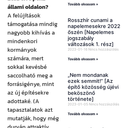
Tovább olvasom »
állami oldalon?
A felújítások
Rosszhír cunami a
támogatása mindig
napelemesekre 2022
nagyobb kihívás a
őszén [Napelemes
jogszabály
mindenkori
változások 1. rész]
kormányok
2023-01-16
Nincs hozzászólás
számára, mert
Tovább olvasom »
sokkal kevésbé
saccolható meg a
„Nem mondanak
ezek semmit!” [Az
forrásigénye, mint
építő közösség újévi
az új építésekre
beköszönő
története]
adottaké. (A
2023-01-05
Nincs hozzászólás
tapasztalatok azt
Tovább olvasom »
mutatják, hogy még
durván attraktív