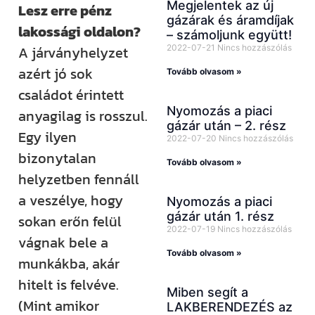
Megjelentek az új
Lesz erre pénz
gázárak és áramdíjak
lakossági oldalon?
– számoljunk együtt!
2022-07-21
Nincs hozzászólás
A járványhelyzet
azért jó sok
Tovább olvasom »
családot érintett
Nyomozás a piaci
anyagilag is rosszul.
gázár után – 2. rész
Egy ilyen
2022-07-20
Nincs hozzászólás
bizonytalan
Tovább olvasom »
helyzetben fennáll
a veszélye, hogy
Nyomozás a piaci
gázár után 1. rész
sokan erőn felül
2022-07-19
Nincs hozzászólás
vágnak bele a
Tovább olvasom »
munkákba, akár
hitelt is felvéve.
Miben segít a
(Mint amikor
LAKBERENDEZÉS az