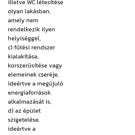
illetve WC létesítése
olyan lakásban,
amely nem
rendelkezik ilyen
helyiséggel,
c) fűtési rendszer
kialakítása,
korszerűsítése vagy
elemeinek cseréje,
ideértve a megújuló
energiaforrások
alkalmazását is,
d) az épület
szigetelése,
ideértve a