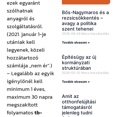
ezek egyaránt
szólhatnak
Bős-Nagymaros és a
anyagról és
rezsicsökkentés –
avagy a politika
szolgáltatásról.
szent tehenei
(2021. január 1-je
2026-08-06
Nincs hozzászólás
utániak kell
Tovább olvasom »
legyenek, közeli
hozzátartozó
Építésügy az új
kormányzati
számlája „nem ér”.)
struktúrában
– Legalább az egyik
2026-05-10
Nincs hozzászólás
igénylőnél kell
Tovább olvasom »
minimum 1 éves,
maximum 30 napra
Amit az
otthonfelújítási
megszakított
támogatásról
folyamatos
tb-
jelenleg tudni