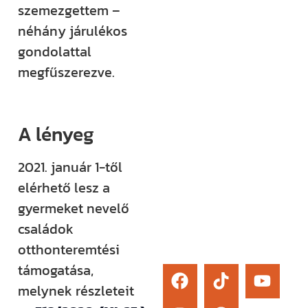
szemezgettem –
élő kérdezési
néhány járulékos
lehetőség és
gondolattal
egy támogató
megfűszerezve.
közösség segít
eligazodni az
építkezés
A lényeg
sokszor
bonyolult
2021. január 1-től
világában.
elérhető lesz a
gyermeket nevelő
Érdekel
családok
otthonteremtési
támogatása,
melynek részleteit