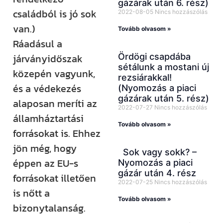
gázárak után 6. rész)
családból is jó sok
2022-08-05
Nincs hozzászólás
van.)
Tovább olvasom »
Ráadásul a
Ördögi csapdába
járványidőszak
sétálunk a mostani új
közepén vagyunk,
rezsiárakkal!
és a védekezés
(Nyomozás a piaci
gázárak után 5. rész)
alaposan meríti az
2022-07-27
Nincs hozzászólás
államháztartási
Tovább olvasom »
forrásokat is. Ehhez
jön még, hogy
Sok vagy sokk? –
éppen az EU-s
Nyomozás a piaci
gázár után 4. rész
forrásokat illetően
2022-07-25
Nincs hozzászólás
is nőtt a
Tovább olvasom »
bizonytalanság.