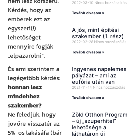
nem lesz korszerű.
2022-03-10
Nincs hozzászólás
Kérdés, hogy az
Tovább olvasom »
emberek ezt az
egyszeri(!)
A jós, mint építési
lehetőséget
szakember (1. rész)
2022-02-28
Nincs hozzászólás
mennyire fogják
Tovább olvasom »
„elpazarolni”.
És ami szerintem a
Ingyenes napelemes
pályázat – ami az
legégetőbb kérdés:
eufória után van
honnan lesz
2021-11-14
Nincs hozzászólás
mindehhez
Tovább olvasom »
szakember?
Ne feledjük, hogy
Zöld Otthon Program
– új „szuperhitel”
jövőre visszatér az
lehetősége a
5%-os lakásáfa (bár
láthatáron új