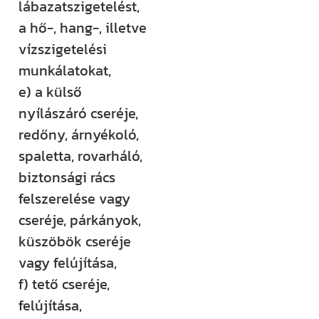
lábazatszigetelést,
a hő-, hang-, illetve
vízszigetelési
munkálatokat,
e) a külső
nyílászáró cseréje,
redőny, árnyékoló,
spaletta, rovarháló,
biztonsági rács
felszerelése vagy
cseréje, párkányok,
küszöbök cseréje
vagy felújítása,
f) tető cseréje,
felújítása,