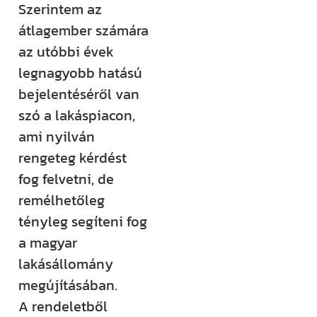
Szerintem az
Építem a
átlagember számára
házam
az utóbbi évek
klub
legnagyobb hatású
bejelentéséről van
szó a lakáspiacon,
Még több
ami nyilván
rendszerezett
rengeteg kérdést
tudásra és
fog felvetni, de
támogatásra
remélhetőleg
vágysz?
tényleg segíteni fog
Csatlakozz az
a magyar
Építem a házam
lakásállomány
Klubhoz, ahol
megújításában.
több száz
A rendeletből
videós anyag,