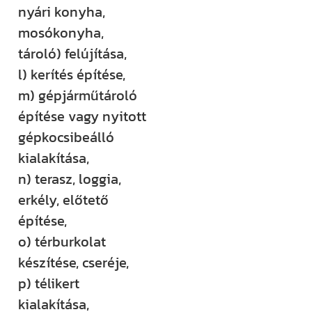
nyári konyha,
mosókonyha,
tároló) felújítása,
l) kerítés építése,
m) gépjárműtároló
építése vagy nyitott
gépkocsibeálló
kialakítása,
n) terasz, loggia,
erkély, előtető
építése,
o) térburkolat
készítése, cseréje,
p) télikert
kialakítása,