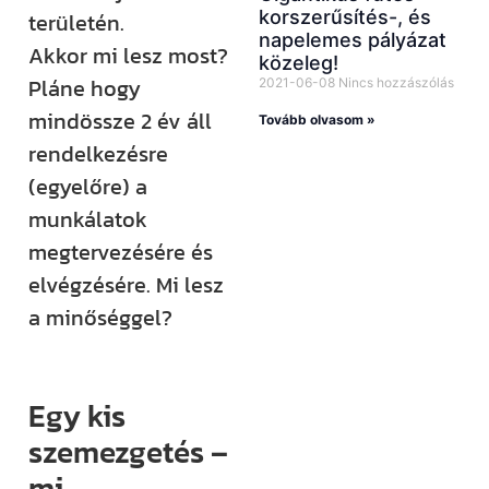
korszerűsítés-, és
területén.
napelemes pályázat
Akkor mi lesz most?
közeleg!
Pláne hogy
2021-06-08
Nincs hozzászólás
mindössze 2 év áll
Tovább olvasom »
rendelkezésre
(egyelőre) a
munkálatok
megtervezésére és
elvégzésére. Mi lesz
a minőséggel?
Egy kis
szemezgetés –
mi