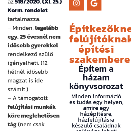
az
518/2020. (XI. 25.)
Korm. rendelet
tartalmazza.
Építkezőkne
– Minden,
legalább
felújítóknak
egy, 25 évesnél nem
idősebb gyerekkel
építési
rendelkező szülő
szakember
igényelheti. (12.
Építem a
hétnél idősebb
házam
magzat is ide
könyvsorozat
számít.)
Minden információ
– A támogatott
és tudás egy helyen,
felújítási munkák
amire egy
házépítésre,
köre meglehetősen
házfelújításra
tág
(nem csak
készülő családnak