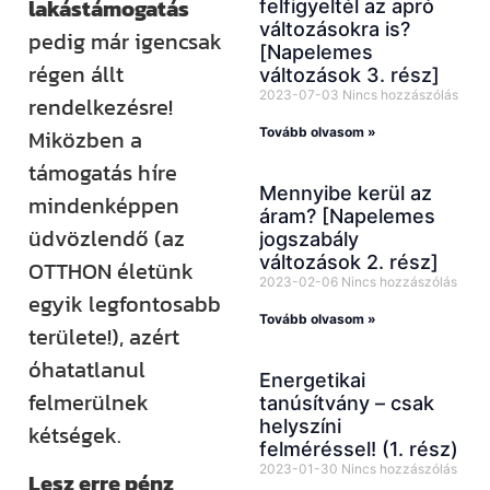
lakástámogatás
felfigyeltél az apró
változásokra is?
pedig már igencsak
[Napelemes
régen állt
változások 3. rész]
2023-07-03
Nincs hozzászólás
rendelkezésre!
Tovább olvasom »
Miközben a
támogatás híre
Mennyibe kerül az
mindenképpen
áram? [Napelemes
üdvözlendő (az
jogszabály
változások 2. rész]
OTTHON életünk
2023-02-06
Nincs hozzászólás
egyik legfontosabb
Tovább olvasom »
területe!), azért
óhatatlanul
Energetikai
felmerülnek
tanúsítvány – csak
helyszíni
kétségek.
felméréssel! (1. rész)
2023-01-30
Nincs hozzászólás
Lesz erre pénz