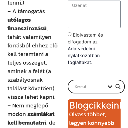
tenni.)
– A támogatás
utólagos
finanszírozású
,
Elolvastam és
tehát valamilyen
elfogadom az
forrásból ehhez elő
Adatvédelmi
kell teremteni a
nyilatkozatban
teljes összeget,
foglaltakat.
aminek a felét (a
Send
szabályosnak
találást követően)
vissza lehet kapni.
Blogcikkeink
– Nem meglepő
módon
számlákat
Olvass többet,
kell bemutatni
, de
legyen könnyebb