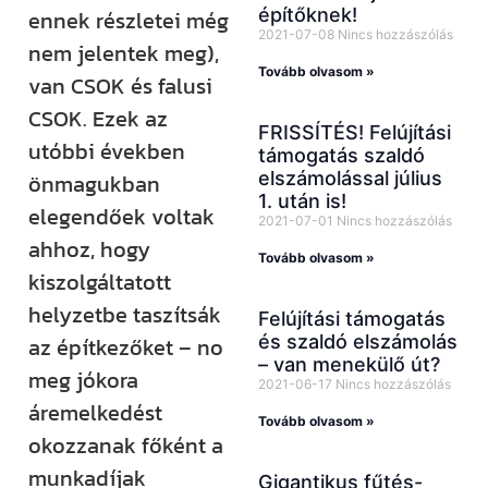
építőknek!
ennek részletei még
2021-07-08
Nincs hozzászólás
nem jelentek meg),
Tovább olvasom »
van CSOK és falusi
CSOK. Ezek az
FRISSÍTÉS! Felújítási
utóbbi években
támogatás szaldó
elszámolással július
önmagukban
1. után is!
elegendőek voltak
2021-07-01
Nincs hozzászólás
ahhoz, hogy
Tovább olvasom »
kiszolgáltatott
helyzetbe taszítsák
Felújítási támogatás
és szaldó elszámolás
az építkezőket – no
– van menekülő út?
meg jókora
2021-06-17
Nincs hozzászólás
áremelkedést
Tovább olvasom »
okozzanak főként a
munkadíjak
Gigantikus fűtés-