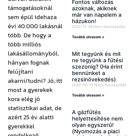
Fontos változás
támogatásoknál
azoknak, akiknek
már van napelem a
sem épül idehaza
házukon!
évi 40.000 lakásnál
2022-11-28
Nincs hozzászólás
több. De hogy a
Tovább olvasom »
több milliós
lakásállományból,
Mit tegyünk és mit
ne tegyünk a fűtési
hányan fognak
szezonig? (Ha érint
felújítani
bennünket a
rezsinövekedés)
akarni/tudni? Jó, itt
2022-09-13
Nincs hozzászólás
most a gyerekek
Tovább olvasom »
kora elég jó
statisztikai adat, de
A gázfűtés
azért 25 év alatti
helyettesítése nem
olyan egyszerű!
gyerekkel
(Nyomozás a piaci
rendelkező