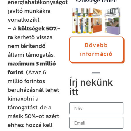
szüksége lehet!
energiahatékonyságot
javító munkákra
vonatkozik).
– A
költségek 50%-
ra
kérhető vissza
Bővebb
nem térítendő
információ
állami támogatás,
maximum 3 millió
forint
. (Azaz 6
millió forintos
Írj nekünk
beruházásnál lehet
itt
kimaxolni a
támogatást, de a
másik 50%-ot azért
ehhez hozzá kell