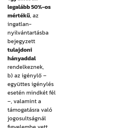
legalább 50%-os
mértékű
, az
ingatlan-
nyilvántartásba
bejegyzett
tulajdoni
hányaddal
rendelkeznek,
b) az igénylő –
együttes igénylés
esetén mindkét fél
–, valamint a
támogatásra való
jogosultságnál
figyelembe vett