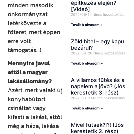
építkezés elején?
minden második
[Videó]
önkormányzat
2022-05-12
Nincs hozzászólás
letérkövezte a
Tovább olvasom »
főteret, mert éppen
erre volt
Zöld hitel – egy kapu
bezárul?
támogatás…)
2022-04-20
Nincs hozzászólás
Mennyire javul
Tovább olvasom »
ettől a magyar
lakásállomány?
A villamos fűtés és a
napelem a jövő? (Jós
Azért, mert valaki új
kerestetik 3. rész)
konyhabútort
2022-03-31
Nincs hozzászólás
csináltat vagy
Tovább olvasom »
kifesti a lakást, attól
még a háza, lakása
Mivel fűtsek?!?! (Jós
kerestetik 2. rész)