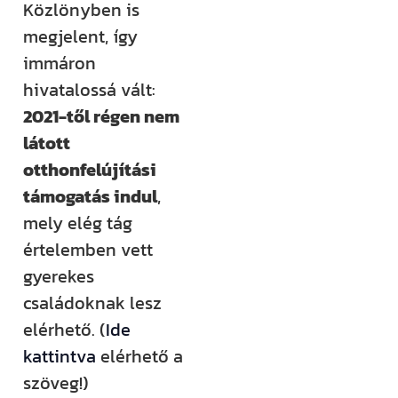
Közlönyben is
rendezvényt
megjelent, így
szervezünk –
immáron
ezekről mind
hivatalossá vált:
időben
2021-től régen nem
értesülsz. (Itt
látott
hirdetjük meg
otthonfelújítási
például a
támogatás indul
,
Csináld magad
mely elég tág
tanfolyamainkat
értelemben vett
és a Tervcafékat
gyerekes
is!)
családoknak lesz
elérhető. (
Ide
Feliratkozom
kattintva
elérhető a
szöveg!)