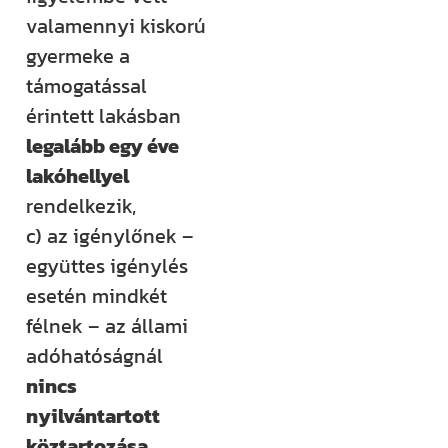
valamennyi kiskorú
gyermeke a
támogatással
érintett lakásban
legalább egy éve
lakóhellyel
rendelkezik,
c) az igénylőnek –
együttes igénylés
esetén mindkét
félnek – az állami
adóhatóságnál
nincs
nyilvántartott
köztartozása
.