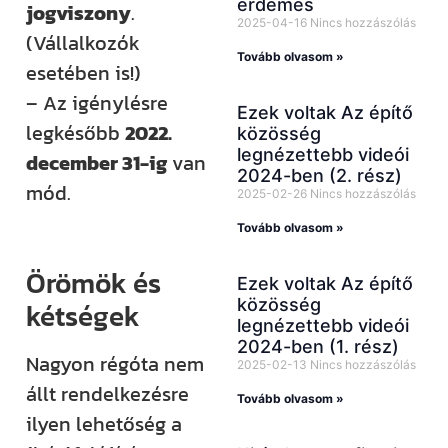
érdemes
jogviszony
.
2025-04-16
Nincs hozzászólás
(Vállalkozók
Tovább olvasom »
esetében is!)
– Az igénylésre
Ezek voltak Az építő
legkésőbb
2022.
közösség
legnézettebb videói
december 31-ig
van
2024-ben (2. rész)
mód.
2025-02-26
Nincs hozzászólás
Tovább olvasom »
Örömök és
Ezek voltak Az építő
közösség
kétségek
legnézettebb videói
2024-ben (1. rész)
Nagyon régóta nem
2025-02-13
Nincs hozzászólás
állt rendelkezésre
Tovább olvasom »
ilyen lehetőség a