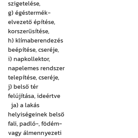
szigetelése,
g) égéstermék-
elvezető építése,
korszerűsítése,
h) klímaberendezés
beépítése, cseréje,
i) napkollektor,
napelemes rendszer
telepítése, cseréje,
j) belső tér
felújítása, ideértve
ja) a lakás
helyiségeinek belső
fali, padló-, födém-
vagy álmennyezeti