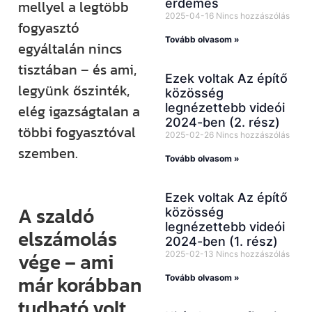
érdemes
mellyel a legtöbb
2025-04-16
Nincs hozzászólás
fogyasztó
Tovább olvasom »
egyáltalán nincs
tisztában – és ami,
Ezek voltak Az építő
legyünk őszinték,
közösség
legnézettebb videói
elég igazságtalan a
2024-ben (2. rész)
többi fogyasztóval
2025-02-26
Nincs hozzászólás
szemben.
Tovább olvasom »
Ezek voltak Az építő
A szaldó
közösség
legnézettebb videói
elszámolás
2024-ben (1. rész)
vége – ami
2025-02-13
Nincs hozzászólás
már korábban
Tovább olvasom »
tudható volt