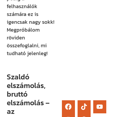
élő kérdezési
felhasználók
lehetőség és
számára ez is
egy támogató
igencsak nagy sokk!
közösség segít
Megpróbálom
eligazodni az
röviden
építkezés
összefoglalni, mi
sokszor
tudható jelenleg!
bonyolult
világában.
Szaldó
Érdekel
elszámolás,
bruttó
elszámolás –
az