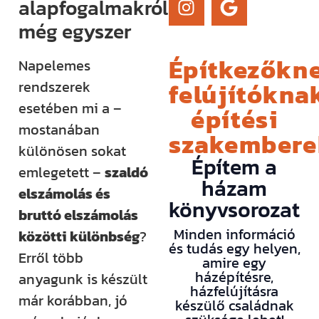
alapfogalmakról
még egyszer
Építkezőkne
Napelemes
felújítóknak
rendszerek
esetében mi a –
építési
mostanában
szakember
különösen sokat
Építem a
emlegetett –
szaldó
házam
elszámolás és
könyvsorozat
bruttó elszámolás
Minden információ
közötti különbség
?
és tudás egy helyen,
Erről több
amire egy
házépítésre,
anyagunk is készült
házfelújításra
már korábban, jó
készülő családnak