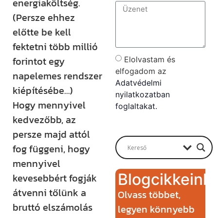
energiaköltség.
(Persze ehhez
előtte be kell
fektetni több millió
forintot egy
Elolvastam és
elfogadom az
napelemes rendszer
Adatvédelmi
kiépítésébe…)
nyilatkozatban
Hogy mennyivel
foglaltakat.
kedvezőbb, az
Send
persze majd attól
fog függeni, hogy
mennyivel
Blogcikkeink
kevesebbért fogják
átvenni tőlünk a
Olvass többet,
bruttó elszámolás
legyen könnyebb