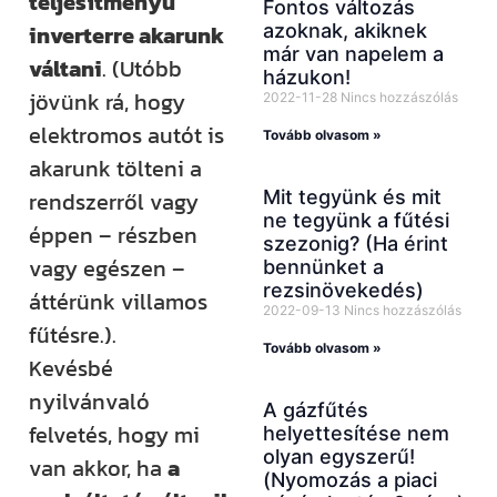
teljesítményű
Fontos változás
azoknak, akiknek
inverterre akarunk
már van napelem a
váltani
. (Utóbb
házukon!
jövünk rá, hogy
2022-11-28
Nincs hozzászólás
elektromos autót is
Tovább olvasom »
akarunk tölteni a
Mit tegyünk és mit
rendszerről vagy
ne tegyünk a fűtési
éppen – részben
szezonig? (Ha érint
vagy egészen –
bennünket a
rezsinövekedés)
áttérünk villamos
2022-09-13
Nincs hozzászólás
fűtésre.).
Tovább olvasom »
Kevésbé
nyilvánvaló
A gázfűtés
felvetés, hogy mi
helyettesítése nem
olyan egyszerű!
van akkor, ha
a
(Nyomozás a piaci