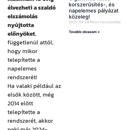
korszerűsítés-, és
élvezheti a szaldó
napelemes pályázat
elszámolás
közeleg!
2021-06-08
Nincs hozzászólás
nyújtotta
előnyöket
,
Tovább olvasom »
függetlenül attól,
hogy mikor
telepítette a
napelemes
rendszerét!
Ha valaki például az
elsők között, még
2014 előtt
telepítette a
rendszerét, akkor
neki már 2024-