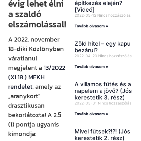
évig lehet élni
építkezés elején?
[Videó]
a szaldó
2022-05-12
Nincs hozzászólás
elszámolással!
Tovább olvasom »
A 2022. november
Zöld hitel – egy kapu
18-diki Közlönyben
bezárul?
2022-04-20
Nincs hozzászólás
váratlanul
megjelent a
13/2022
Tovább olvasom »
(XI.18.) MEKH
A villamos fűtés és a
rendelet,
amely az
napelem a jövő? (Jós
„aranykort”
kerestetik 3. rész)
2022-03-31
Nincs hozzászólás
drasztikusan
bekorlátozta! A 2.§
Tovább olvasom »
(1) pontja ugyanis
Mivel fűtsek?!?! (Jós
kimondja:
kerestetik 2. rész)