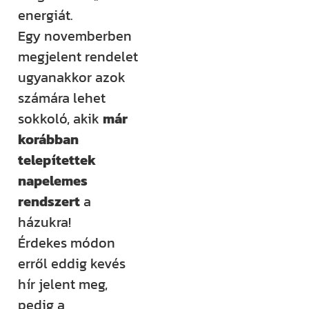
energiát.
Építem a
Egy novemberben
házam
megjelent rendelet
klub
ugyanakkor azok
számára lehet
Még több
sokkoló, akik
már
rendszerezett
korábban
tudásra és
telepítettek
támogatásra
napelemes
vágysz?
rendszert
a
Csatlakozz az
házukra!
Építem a házam
Érdekes módon
Klubhoz, ahol
erről eddig kevés
több száz
hír jelent meg,
videós anyag,
pedig a