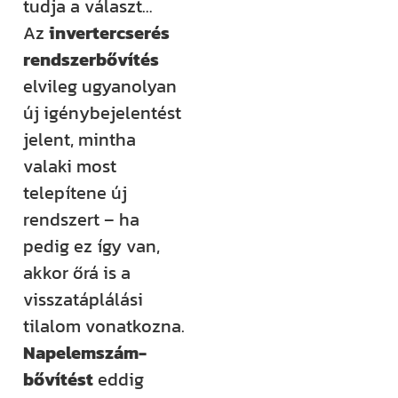
tudja a választ…
Az
invertercserés
rendszerbővítés
elvileg ugyanolyan
új igénybejelentést
jelent, mintha
valaki most
telepítene új
rendszert – ha
pedig ez így van,
akkor őrá is a
visszatáplálási
tilalom vonatkozna.
Napelemszám-
bővítést
eddig