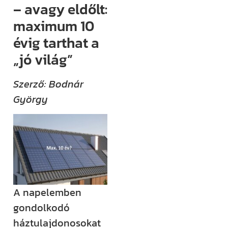
– avagy eldőlt:
(például
maximum 10
megjelenik egy
új támogatási
évig tarthat a
lehetőség,
„jó világ”
módosul egy
Szerző: Bodnár
fontos
György
jogszabály),
értesülni fogsz
róla.
Ha megjelenik
egy új videónk,
egy új
blogbejegyzésünk,
A napelemben
ha valamilyen
gondolkodó
izgalmas
háztulajdonosokat