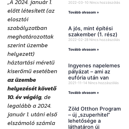
„A 2024. január 1.
2022-03-10
Nincs hozzászólás
előtt létesített (az
Tovább olvasom »
elosztói
szabályzatban
A jós, mint építési
szakember (1. rész)
meghatározottak
2022-02-28
Nincs hozzászólás
szerint üzembe
Tovább olvasom »
helyezett)
háztartási méretű
Ingyenes napelemes
kiserőmű esetében
pályázat – ami az
eufória után van
az üzembe
2021-11-14
Nincs hozzászólás
helyezését követő
Tovább olvasom »
10. év végéig
, de
legalább a 2024.
Zöld Otthon Program
január 1. utáni első
– új „szuperhitel”
lehetősége a
elszámoló számla
láthatáron új