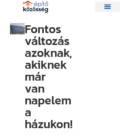
Fontos
változás
Hírlevelünk
azoknak,
akiknek
Így nem
maradsz le
már
egyetlen új
van
információról
napelem
sem.
Ha bármi
a
izgalmas
házukon!
történik az
építési piacon