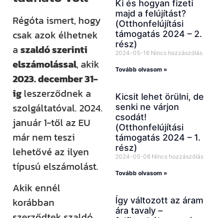
Ki és hogyan fizeti
majd a felújítást?
Régóta ismert, hogy
(Otthonfelújítási
csak azok élhetnek
támogatás 2024 – 2.
rész)
a
szaldó szerinti
2024-05-16
Nincs hozzászólás
elszámolással
, akik
Tovább olvasom »
2023. december 31-
ig
leszerződnek a
Kicsit lehet örülni, de
szolgáltatóval. 2024.
senki ne várjon
csodát!
január 1-től az EU
(Otthonfelújítási
már nem teszi
támogatás 2024 – 1.
rész)
lehetővé az ilyen
2024-05-08
Nincs hozzászólás
típusú elszámolást.
Tovább olvasom »
Akik ennél
Így változott az áram
korábban
ára tavaly –
szerződtek szaldó