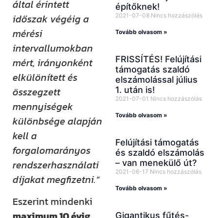
által érintett
építőknek!
2021-07-08
Nincs hozzászólás
időszak végéig a
mérési
Tovább olvasom »
intervallumokban
FRISSÍTÉS! Felújítási
mért, irányonként
támogatás szaldó
elkülönített és
elszámolással július
1. után is!
összegzett
2021-07-01
Nincs hozzászólás
mennyiségek
Tovább olvasom »
különbsége alapján
kell a
Felújítási támogatás
forgalomarányos
és szaldó elszámolás
– van menekülő út?
rendszerhasználati
2021-06-17
Nincs hozzászólás
díjakat megfizetni.”
Tovább olvasom »
Eszerint mindenki
maximum 10 évig
Gigantikus fűtés-