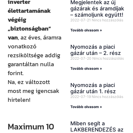
inverter
Megjelentek az új
gázárak és áramdíjak
élettartamának
– számoljunk együtt!
végéig
2022-07-21
Nincs hozzászólás
„biztonságban”
Tovább olvasom »
van
, az éves, áramra
vonatkozó
Nyomozás a piaci
gázár után – 2. rész
rezsiköltsége addig
2022-07-20
Nincs hozzászólás
garantáltan nulla
Tovább olvasom »
forint.
Na, ez változott
Nyomozás a piaci
most meg igencsak
gázár után 1. rész
2022-07-19
Nincs hozzászólás
hirtelen!
Tovább olvasom »
Miben segít a
Maximum 10
LAKBERENDEZÉS az