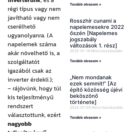
inverterünk
, és a
Tovább olvasom »
régi típus vagy nem
javítható vagy nem
Rosszhír cunami a
cserélhető
napelemesekre 2022
őszén [Napelemes
ugyanolyanra. (A
jogszabály
napelemek száma
változások 1. rész]
2023-01-16
Nincs hozzászólás
akár növelhető is, a
szolgáltatót
Tovább olvasom »
igazából csak az
„Nem mondanak
inverter érdekli.);
ezek semmit!” [Az
– rájövünk, hogy túl
építő közösség újévi
beköszönő
kis teljesítményű
története]
rendszert
2023-01-05
Nincs hozzászólás
választottunk, ezért
Tovább olvasom »
nagyobb