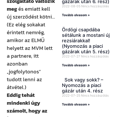
szolgáltató változik
gázárak után 6. rész)
2022-08-05
Nincs hozzászólás
meg
és emiatt kell
új szerződést kötni…
Tovább olvasom »
(Ez elég sokakat
Ördögi csapdába
érintett nemrég,
sétálunk a mostani új
amikor az ELMŰ
rezsiárakkal!
(Nyomozás a piaci
helyett az MVM lett
gázárak után 5. rész)
a partnere, itt
2022-07-27
Nincs hozzászólás
azonban
Tovább olvasom »
„jogfolytonos”
tudott lenni az
Sok vagy sokk? –
Nyomozás a piaci
átvétel.)
gázár után 4. rész
Eddig tehát
2022-07-25
Nincs hozzászólás
mindenki úgy
Tovább olvasom »
számolt, hogy az