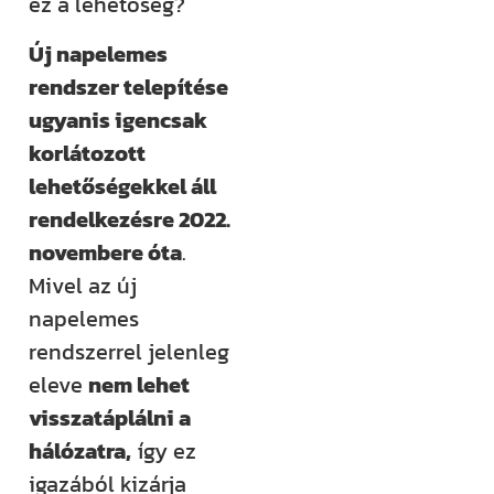
ez a lehetőség?
Új napelemes
rendszer telepítése
ugyanis igencsak
korlátozott
lehetőségekkel áll
rendelkezésre 2022.
novembere óta
.
Mivel az új
napelemes
rendszerrel jelenleg
eleve
nem lehet
visszatáplálni a
hálózatra,
így ez
igazából kizárja