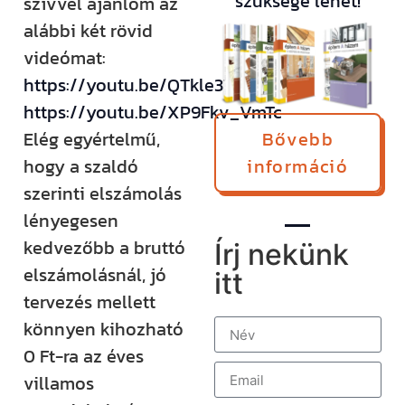
szüksége lehet!
szívvel ajánlom az
alábbi két rövid
videómat:
https://youtu.be/QTkle3TiNtk
https://youtu.be/XP9Fkv_VmTc
Bővebb
Elég egyértelmű,
információ
hogy a szaldó
szerinti elszámolás
lényegesen
kedvezőbb a bruttó
Írj nekünk
elszámolásnál, jó
itt
tervezés mellett
könnyen kihozható
0 Ft-ra az éves
villamos