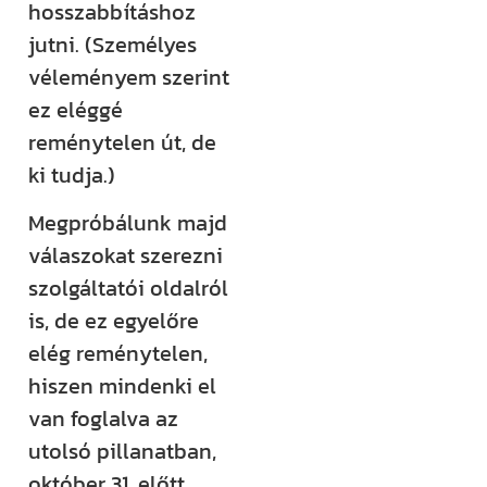
hosszabbításhoz
jutni. (Személyes
véleményem szerint
ez eléggé
reménytelen út, de
ki tudja.)
Megpróbálunk majd
válaszokat szerezni
szolgáltatói oldalról
is, de ez egyelőre
elég reménytelen,
hiszen mindenki el
van foglalva az
utolsó pillanatban,
október 31. előtt