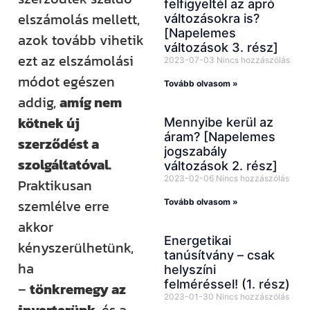
felfigyeltél az apró
elszámolás mellett,
változásokra is?
[Napelemes
azok tovább vihetik
változások 3. rész]
ezt az elszámolási
2023-07-03
Nincs hozzászólás
módot egészen
Tovább olvasom »
addig,
amíg nem
kötnek új
Mennyibe kerül az
áram? [Napelemes
szerződést a
jogszabály
szolgáltatóval.
változások 2. rész]
2023-02-06
Nincs hozzászólás
Praktikusan
szemlélve erre
Tovább olvasom »
akkor
Energetikai
kényszerülhetünk,
tanúsítvány – csak
ha
helyszíni
felméréssel! (1. rész)
–
tönkremegy az
2023-01-30
Nincs hozzászólás