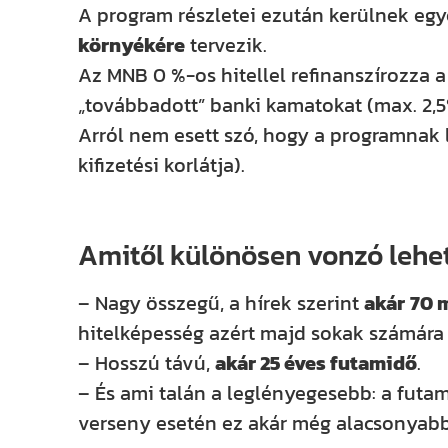
A program részletei ezután kerülnek egy
környékére
tervezik.
Az MNB 0 %-os hitellel refinanszírozza
„továbbadott” banki kamatokat (max. 2,5
Arról nem esett szó, hogy a programnak 
kifizetési korlátja).
Amitől különösen vonzó lehe
– Nagy összegű, a hírek szerint
akár
70 m
hitelképesség azért majd sokak számára 
– Hosszú távú,
akár 25 éves futamidő
.
– És ami talán a leglényegesebb: a futa
verseny esetén ez akár még alacsonyabb 