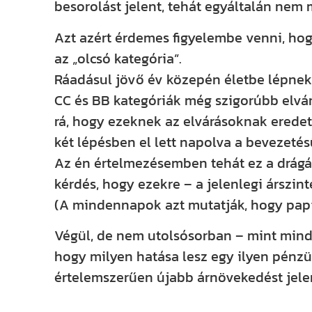
besorolást jelent, tehát egyáltalán nem 
Azt azért érdemes figyelembe venni, h
az „olcsó kategória”.
Ráadásul jövő év közepén életbe lépnek a
CC és BB kategóriák még szigorúbb elvár
rá, hogy ezeknek az elvárásoknak eredeti
két lépésben el lett napolva a bevezetés
Az én értelmezésemben tehát ez a drágá
kérdés, hogy ezekre – a jelenlegi árszin
(A mindennapok azt mutatják, hogy pap
Végül, de nem utolsósorban – mint mind
hogy milyen hatása lesz egy ilyen pénz
értelemszerűen újabb árnövekedést jele