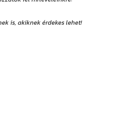
ek is, akiknek érdekes lehet!
nken is! YouTube-csatornánkat már több
acebookon, Instagramon és TikTokon is
ókat, tanácsokat és hasznos tartalmakat