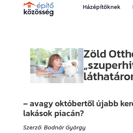
Házépítőknek
Zöld Otth
„szuperhi
láthatáro
– avagy októbertől újabb ker
lakások piacán?
Szerző: Bodnár György