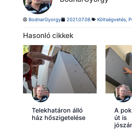
BodnarGyorgy
2021.07.08.
Költségvetés
,
P
Hasonló cikkek
Telekhatáron álló
A pok
ház hőszigetelése
út is
jószá