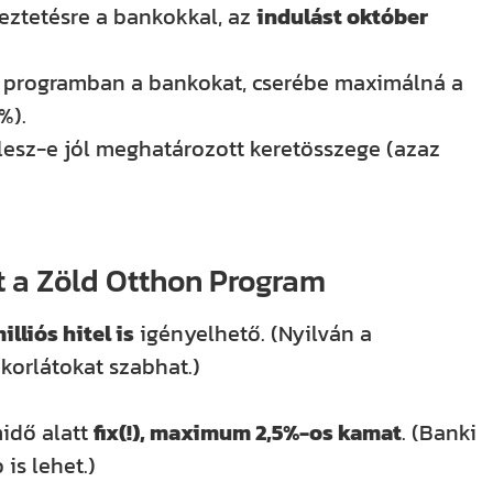
eztetésre a bankokkal, az
indulást október
 a programban a bankokat, cserébe maximálná a
%).
lesz-e jól meghatározott keretösszege (azaz
t a Zöld Otthon Program
illiós hitel is
igényelhető. (Nyilván a
korlátokat szabhat.)
midő alatt
fix(!), maximum 2,5%-os kamat
. (Banki
is lehet.)