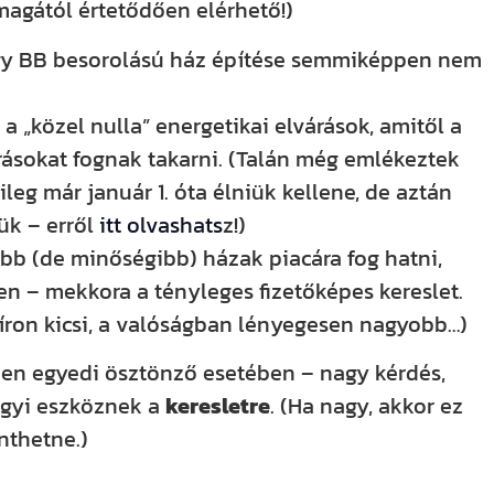
magától értetődően elérhető!)
ogy BB besorolású ház építése semmiképpen nem
 „közel nulla” energetikai elvárások, amitől a
ásokat fognak takarni. (Talán még emlékeztek
leg már január 1. óta élniük kellene, de aztán
ük – erről
itt olvashats
z!)
bb (de minőségibb) házak piacára fog hatni,
ten – mekkora a tényleges fizetőképes kereslet.
íron kicsi, a valóságban lényegesen nagyobb…)
en egyedi ösztönző esetében – nagy kérdés,
ügyi eszköznek a
keresletre
. (Ha nagy, akkor ez
nthetne.)