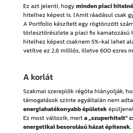
Ez azt jelenti, hogy
minden piaci hitelné
hitelhez képest is. (Amit ráadásul csak 
A Portfolio készített egy rögtönzött számí
törlesztőrészlete a piaci fix kamatozású
hitelhez képest csaknem 5%-kal lehet ala
vetítve ez 2,8 milliós, illetve 600 ezres 
A korlát
Szakmai szereplők régóta hiányolják, h
támogatások szinte egyáltalán nem adta
energiahatékonyabb épületek
épüljene
Ez most változik, mert
a „szuperhitelt” 
energetikai besorolású házat építenek.