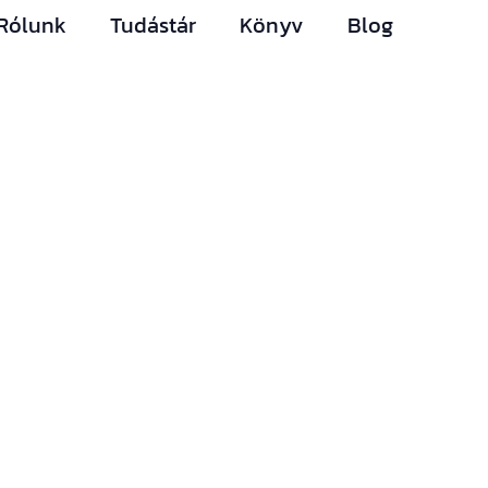
Rólunk
Tudástár
Könyv
Blog
Hírlevelünk
Így nem maradsz le
egyetlen új információról
sem.
Ha bármi izgalmas
történik az építési piacon
(például megjelenik egy