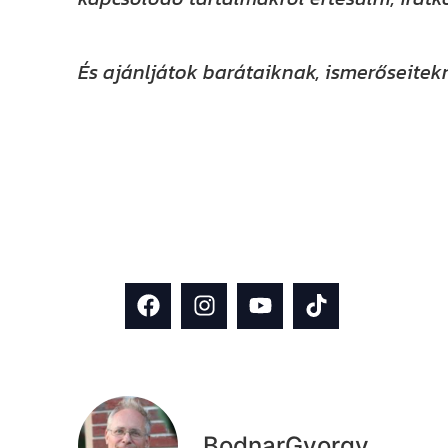
És ajánljátok barátaiknak, ismerőseitekn
Kövess minket közösségi felületei
mint 13 000-en követik, emellett F
rendszeresen osztunk meg inspiráci
építkezés és házfelújítás témában!
BodnarGyorgy