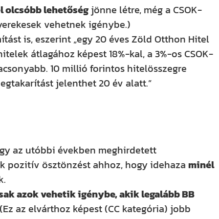
l olcsóbb lehetőség
jönne létre, még a CSOK-
gyerekesek vehetnek igénybe.)
tást is, eszerint „e
gy 20 éves Zöld Otthon Hitel
 hitelek átlagához képest 18%-kal, a 3%-os CSOK-
csonyabb. 10 millió forintos hitelösszegre
megtakarítást jelenthet 20 év alatt.”
ogy az utóbbi években meghirdetett
k pozitív ösztönzést ahhoz, hogy idehaza
minél
k.
csak azok vehetik igénybe, akik legalább BB
(Ez az elvárthoz képest (CC kategória) jobb