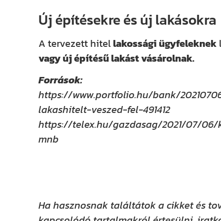
Új építésekre és új lakásokra
A tervezett hitel
lakossági ügyfeleknek
vagy új építésű lakást vásárolnak.
Források:
https://www.portfolio.hu/bank/20210706
lakashitelt-veszed-fel-491412
https://telex.hu/gazdasag/2021/07/06/
mnb
Ha hasznosnak találtátok a cikket és to
kapcsolódó tartalmakról értesülni, iratko