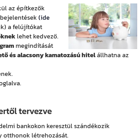
ül az építkezők
 bejelentések
(ide
k) a felújítókat
tőknek
lehet kedvező.
ogram
megindítását
hető és alacsony kamatozású hitel
állhatna az
enek.
oglalva.
rtől tervezve
delmi bankokon keresztül szándékozik
 otthonok létrehozását.