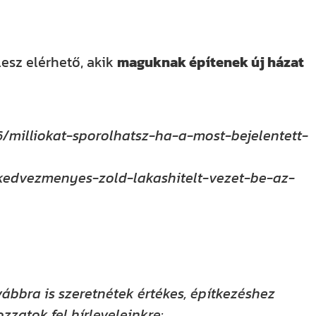
lesz elérhető, akik
maguknak építenek új házat
/milliokat-sporolhatsz-ha-a-most-bejelentett-
kedvezmenyes-zold-lakashitelt-vezet-be-az-
vábbra is szeretnétek értékes, építkezéshez
zzatok fel hírleveleinkre: