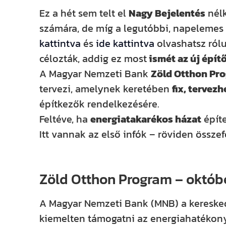
Ez a hét sem telt el
Nagy Bejelentés
nélk
számára, de míg a legutóbbi, napelemes
kattintva
és
ide kattintva
olvashatsz rólu
célozták, addig ez most
ismét az új épí
A Magyar Nemzeti Bank
Zöld Otthon Pr
tervezi, amelynek keretében
fix, tervez
építkezők rendelkezésére.
Feltéve, ha
energiatakarékos házat
épít
Itt vannak az első infók – röviden összef
Zöld Otthon Program – októbe
A Magyar Nemzeti Bank (MNB) a kereske
kiemelten támogatni az energiahatékony