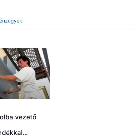
énzügyek
olba vezető
ndékkal…