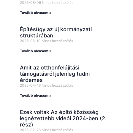
2026-08-06
Nincs hozzászólás
Tovább olvasom »
Építésügy az új kormányzati
struktúrában
2026-05-10
Nincs hozzászólás
Tovább olvasom »
Amit az otthonfelújítási
támogatásról jelenleg tudni
érdemes
2025-04-16
Nincs hozzászólás
Tovább olvasom »
Ezek voltak Az építő közösség
legnézettebb videói 2024-ben (2.
rész)
2025-02-26
Nincs hozzászólás