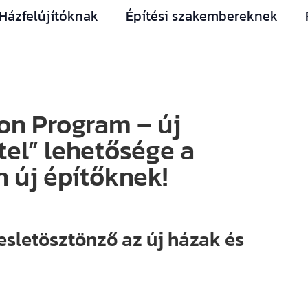
Házfelújítóknak
Építési szakembereknek
on Program – új
tel” lehetősége a
n új építőknek!
esletösztönző az új házak és