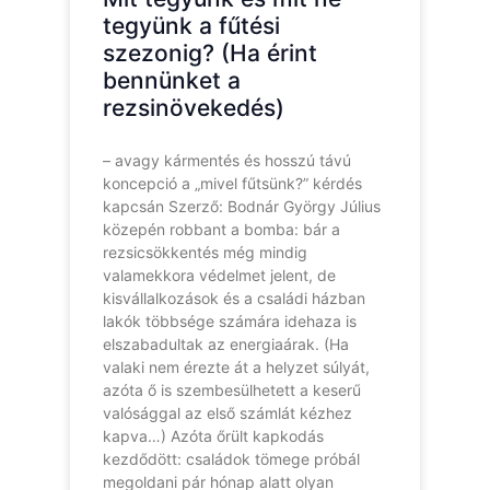
tegyünk a fűtési
szezonig? (Ha érint
bennünket a
rezsinövekedés)
– avagy kármentés és hosszú távú
koncepció a „mivel fűtsünk?” kérdés
kapcsán Szerző: Bodnár György Július
közepén robbant a bomba: bár a
rezsicsökkentés még mindig
valamekkora védelmet jelent, de
kisvállalkozások és a családi házban
lakók többsége számára idehaza is
elszabadultak az energiaárak. (Ha
valaki nem érezte át a helyzet súlyát,
azóta ő is szembesülhetett a keserű
valósággal az első számlát kézhez
kapva…) Azóta őrült kapkodás
kezdődött: családok tömege próbál
megoldani pár hónap alatt olyan