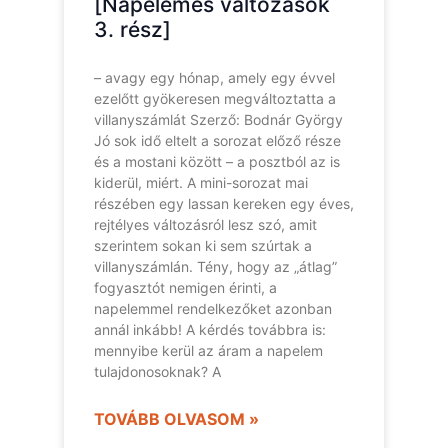
[Napelemes változások
3. rész]
– avagy egy hónap, amely egy évvel
ezelőtt gyökeresen megváltoztatta a
villanyszámlát Szerző: Bodnár György
Jó sok idő eltelt a sorozat előző része
és a mostani között – a posztból az is
kiderül, miért. A mini-sorozat mai
részében egy lassan kereken egy éves,
rejtélyes változásról lesz szó, amit
szerintem sokan ki sem szúrtak a
villanyszámlán. Tény, hogy az „átlag”
fogyasztót nemigen érinti, a
napelemmel rendelkezőket azonban
annál inkább! A kérdés továbbra is:
mennyibe kerül az áram a napelem
tulajdonosoknak? A
TOVÁBB OLVASOM »