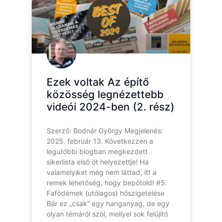
Ezek voltak Az építő
közösség legnézettebb
videói 2024-ben (2. rész)
Szerző: Bodnár György Megjelenés:
2025. február 13. Következzen a
legutóbbi blogban megkezdett
sikerlista első öt helyezettje! Ha
valamelyiket még nem láttad, itt a
remek lehetőség, hogy bepótold! #5.
Fafödémek (utólagos) hőszigetelése
Bár ez „csak” egy hanganyag, de egy
olyan témáról szól, mellyel sok felújító