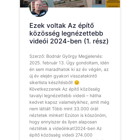
Ezek voltak Az építő
közösség legnézettebb
videói 2024-ben (1. rész)
Szerző: Bodnár György Megjelenés:
2025. február 13. Úgy gondoltam, idén
én sem maradhatok ki az év végén, az
új év elején gyakori visszatekintő
sikerlista készítésből! 😊
Következzenek Az építő közösség
tavalyi legnézettebb videói – hátha
kedvet kapsz valamelyikhez, amit még
nem láttál! Több mint 33.000 órát
néztetek minket! Ezúton is köszönöm,
hogy ennyiszer és ilyen alaposan
néztétek a videóinkat!2024-ben Az
építő közösség videói 274.000