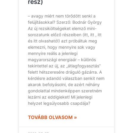
rész)
– avagy miért nem törődött senki a
felújításokkal? Szerző: Bodnár György
Az új rezsiköltségeket elemző mini-
sorozatunk előző részeiben (itt, itt , itt
és itt olvasható!) azt próbáltuk meg
elemezni, hogy mennyire sok vagy
mennyire reális a jelenlegi
magyarországi energiaár – különös
tekintettel az új, az „átlagfogyasztás”
felett hétszeresére dráguló gázárra. A
kérdésre adandó válaszban senkit nem
akarok befolyásolni, de azért néhány
gondolattal mindenképpen szeretném
lezárni az eddigieket! Mi jelenlegi
helyzet legsúlyosabb csapdája?
TOVÁBB OLVASOM »