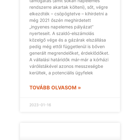
támogatás (amit sokan napelemes
rendszerre akartak költeni), sőt, végre
elkezdték – csöpögtetve – kihirdetni a
még 2021 őszén meghirdetett
„ingyenes napelemes pályázat”
nyerteseit. A szaldó-elszámolás
közelgő vége és a gázárak elszállása
pedig még ettől függetlenül is bőven
generált megrendelőket, érdeklődőket.
A vállalási határidők már-már a kórházi
várólistákével azonos messzeségbe
kerültek, a potenciális ügyfelek
TOVÁBB OLVASOM »
2023-01-16