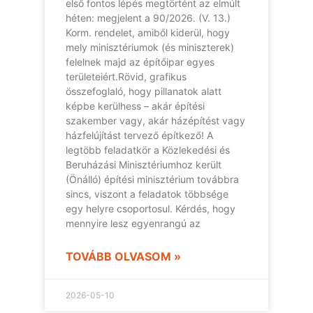
első fontos lépés megtörtént az elmúlt
héten: megjelent a 90/2026. (V. 13.)
Korm. rendelet, amiből kiderül, hogy
mely minisztériumok (és miniszterek)
felelnek majd az építőipar egyes
területeiért.Rövid, grafikus
összefoglaló, hogy pillanatok alatt
képbe kerülhess – akár építési
szakember vagy, akár házépítést vagy
házfelújítást tervező építkező! A
legtöbb feladatkör a Közlekedési és
Beruházási Minisztériumhoz került
(Önálló) építési minisztérium továbbra
sincs, viszont a feladatok többsége
egy helyre csoportosul. Kérdés, hogy
mennyire lesz egyenrangú az
TOVÁBB OLVASOM »
2026-05-10