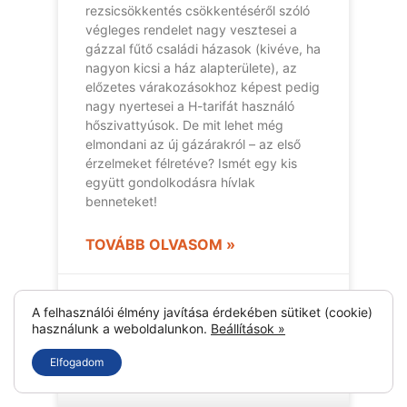
rezsicsökkentés csökkentéséről szóló
végleges rendelet nagy vesztesei a
gázzal fűtő családi házasok (kivéve, ha
nagyon kicsi a ház alapterülete), az
előzetes várakozásokhoz képest pedig
nagy nyertesei a H-tarifát használó
hőszivattyúsok. De mit lehet még
elmondani az új gázárakról – az első
érzelmeket félretéve? Ismét egy kis
együtt gondolkodásra hívlak
benneteket!
TOVÁBB OLVASOM »
2022-07-25
A felhasználói élmény javítása érdekében sütiket (cookie)
használunk a weboldalunkon.
Beállítások »
Elfogadom