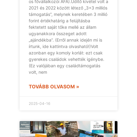
os fővállalkozói ÁFA).Üdítő kivétel volt a
2021 és 2022 között létező „3+3 milliós
támogatás”, melynek keretében 3 millió
forint értékhatárig a felújításba
fektetett saját tőke mellé az állam
ugyanakkora összeget adott
„ajándékba”. (Erről annak idején mi is
írtunk, ide kattintva olvasható!)Volt
azonban egy komoly korlát: ezt csak
gyerekes családok vehették igénybe.
(Ez valójában egy családtámogatás
volt, nem
TOVÁBB OLVASOM »
2025-04-16