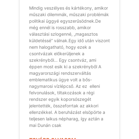
Mindig veszélyes és kártékony, amikor
műszaki dilemmák, műszaki problémák
politikai üggyé egyszerűsödnek.De
még ennél is rosszabb, amikor
választási szlogenné, „magasztos
küldetéssé” válnak.Egy idő után viszont
nem halogatható, hogy ezek a
csontvázak előkerüljenek a
szekrényből… Egy csontváz, ami
éppen most esik ki a szekrényből A
magyarországi rendszerváltás
emblematikus ügye volt a bős-
nagymarosi vízlépcső. Az ez elleni
felvonulások, tiltakozások a régi
rendszer egyik koporsószegét
jelentették, összeforrtak az akkori
ellenzékkel. A beruházást elsöpörte a
teljesen laikus népharag, így aztán a
mai Dunán csak