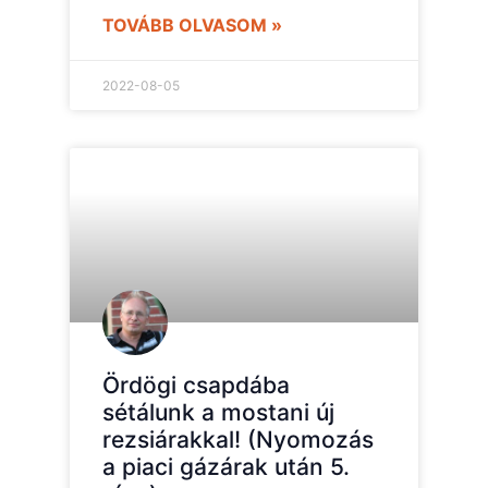
TOVÁBB OLVASOM »
2022-08-05
Ördögi csapdába
sétálunk a mostani új
rezsiárakkal! (Nyomozás
a piaci gázárak után 5.