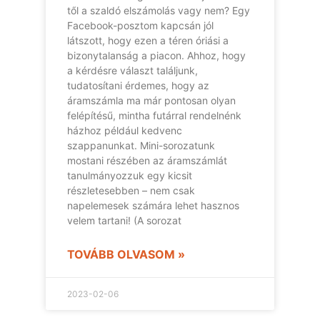
től a szaldó elszámolás vagy nem? Egy
Facebook-posztom kapcsán jól
látszott, hogy ezen a téren óriási a
bizonytalanság a piacon. Ahhoz, hogy
a kérdésre választ találjunk,
tudatosítani érdemes, hogy az
áramszámla ma már pontosan olyan
felépítésű, mintha futárral rendelnénk
házhoz például kedvenc
szappanunkat. Mini-sorozatunk
mostani részében az áramszámlát
tanulmányozzuk egy kicsit
részletesebben – nem csak
napelemesek számára lehet hasznos
velem tartani! (A sorozat
TOVÁBB OLVASOM »
2023-02-06