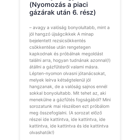
(Nyomozás a piaci
gázárak után 6. rész)
– avagy a valóság bonyolultabb, mint a
jól hangzó újságcikkek A minap
bejelentett rezsicsökkentés
csökkentése után rengetegen
kapkodnak és próbálnak megoldást
találni arra, hogyan tudnának azonnal(!)
átállni a gázfűtésről valami másra.
Lépten-nyomon olvasni jótanácsokat,
melyek leírva kétségtelenül jól
hangzanak, de a valóság sajnos ennél
sokkal bonyolultabb. Mit tehet az, aki
menekülne a gázfűtés fogságából? Mini
sorozatunk mai részében ezt próbálom
meg összefoglalni. (A sorozat előző
részei ide kattintva, ide kattintva, ide
kattintva, ide kattintva és ide kattintva
olvashatók!)