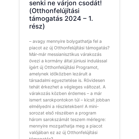
senki ne várjon csodát!
(Otthonfelújítási
támogatás 2024 – 1.
rész)
– avagy mennyire bolygathatja fel a
piacot az új Otthonfelújítási támogatás?
Már-már messianisztikus várakozás
övezi a kormány által júniusi indulással
ígért új Otthonfelújítási Programot,
amelynek időközben lezárult a
társadalmi egyeztetése is. Rövidesen
tehát érkezhet a végleges változat. A
várakozás közben érdemes – a már
ismert sarokpontokon túl – kicsit jobban
elmélyedni a részletekben! A mini-
sorozat első részében a program
három sarokszámát teszem mérlegre:
mennyire mozgathatja meg a piacot
valójában ez az új Otthonfelújítási
támogatás?