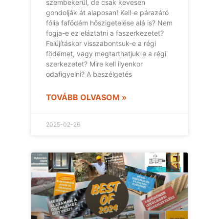
szembekerül, de csak kevesen
gondolják át alaposan! Kell-e párazáró
fólia fafödém hőszigetelése alá is? Nem
fogja-e ez eláztatni a faszerkezetet?
Felújításkor visszabontsuk-e a régi
födémet, vagy megtarthatjuk-e a régi
szerkezetet? Mire kell ilyenkor
odafigyelni? A beszélgetés
TOVÁBB OLVASOM »
2025-02-26