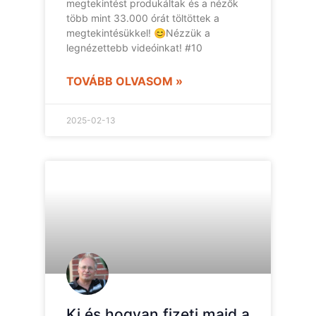
megtekintést produkáltak és a nézők
több mint 33.000 órát töltöttek a
megtekintésükkel! 😊Nézzük a
legnézettebb videóinkat! #10
TOVÁBB OLVASOM »
2025-02-13
Ki és hogyan fizeti majd a