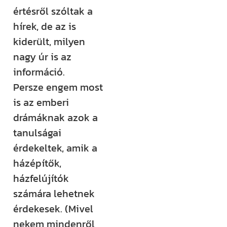
rendezvényt
értésről szóltak a
szervezünk –
hírek, de az is
ezekről mind
kiderült, milyen
időben
nagy úr is az
értesülsz. (Itt
információ.
hirdetjük meg
Persze engem most
például a
is az emberi
Csináld magad
drámáknak azok a
tanfolyamainkat
tanulságai
és a Tervcafékat
érdekeltek, amik a
is!)
házépítők,
házfelújítók
Feliratkozom
számára lehetnek
érdekesek. (Mivel
nekem mindenről