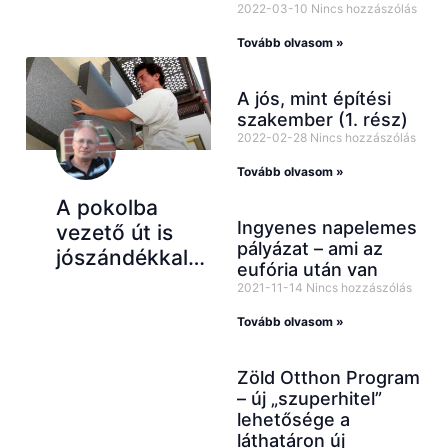
2022-03-10
Nincs hozzászólás
Tovább olvasom »
A jós, mint építési
szakember (1. rész)
2022-02-28
Nincs hozzászólás
Tovább olvasom »
A pokolba
Ingyenes napelemes
vezető út is
pályázat – ami az
jószándékkal…
eufória után van
2021-11-14
Nincs hozzászólás
Tovább olvasom »
Zöld Otthon Program
– új „szuperhitel”
lehetősége a
láthatáron új