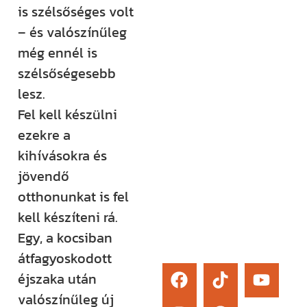
is szélsőséges volt
élő kérdezési
– és valószínűleg
lehetőség és
még ennél is
egy támogató
szélsőségesebb
közösség segít
lesz.
eligazodni az
Fel kell készülni
építkezés
ezekre a
sokszor
kihívásokra és
bonyolult
jövendő
világában.
otthonunkat is fel
Érdekel
kell készíteni rá.
Egy, a kocsiban
átfagyoskodott
éjszaka után
valószínűleg új