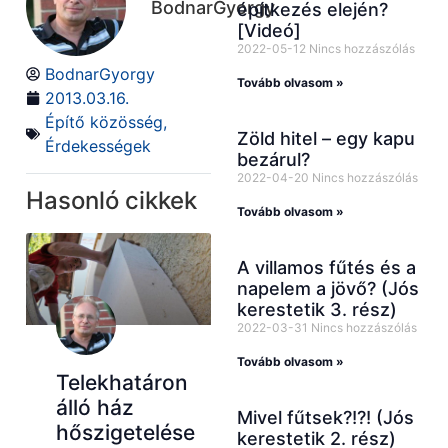
BodnarGyorgy
építkezés elején?
[Videó]
2022-05-12
Nincs hozzászólás
BodnarGyorgy
Tovább olvasom »
2013.03.16.
Építő közösség
,
Zöld hitel – egy kapu
Érdekességek
bezárul?
2022-04-20
Nincs hozzászólás
Hasonló cikkek
Tovább olvasom »
A villamos fűtés és a
napelem a jövő? (Jós
kerestetik 3. rész)
2022-03-31
Nincs hozzászólás
Tovább olvasom »
Telekhatáron
álló ház
Mivel fűtsek?!?! (Jós
hőszigetelése
kerestetik 2. rész)