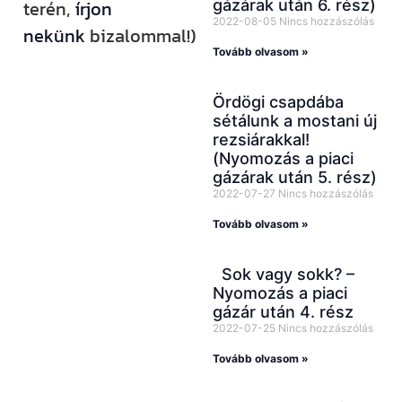
gázárak után 6. rész)
terén,
írjon
2022-08-05
Nincs hozzászólás
nekünk
bizalommal!)
Tovább olvasom »
Ördögi csapdába
Kövess minket
sétálunk a mostani új
rezsiárakkal!
közösségi
(Nyomozás a piaci
felületeinken is!
gázárak után 5. rész)
2022-07-27
Nincs hozzászólás
YouTube-
csatornánkat már
Tovább olvasom »
több mint 13 000-
Sok vagy sokk? –
en követik,
Nyomozás a piaci
emellett
gázár után 4. rész
2022-07-25
Nincs hozzászólás
Facebookon,
Instagramon és
Tovább olvasom »
TikTokon is