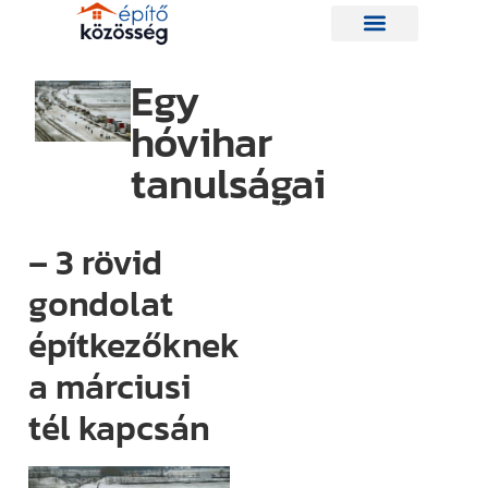
Egy
hóvihar
Hírlevelünk
tanulságai
Így nem
maradsz le
– 3 rövid
egyetlen új
gondolat
információról
építkezőknek
sem.
Ha bármi
a márciusi
izgalmas
tél kapcsán
történik az
építési piacon