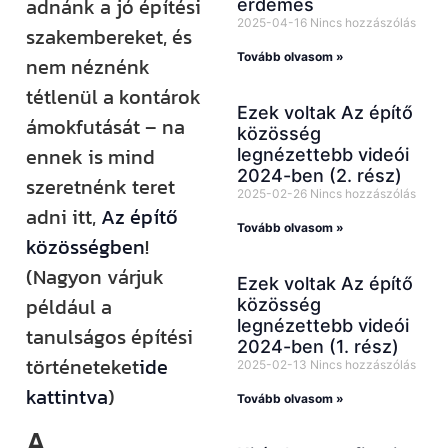
adnánk a jó építési
érdemes
2025-04-16
Nincs hozzászólás
szakembereket, és
Tovább olvasom »
nem néznénk
tétlenül a kontárok
Ezek voltak Az építő
ámokfutását – na
közösség
ennek is mind
legnézettebb videói
2024-ben (2. rész)
szeretnénk teret
2025-02-26
Nincs hozzászólás
adni itt,
Az építő
Tovább olvasom »
közösségben
!
(Nagyon várjuk
Ezek voltak Az építő
például a
közösség
legnézettebb videói
tanulságos építési
2024-ben (1. rész)
történeteket
ide
2025-02-13
Nincs hozzászólás
kattintva
)
Tovább olvasom »
A