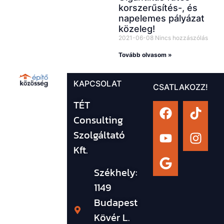
korszerűsítés-, és
napelemes pályázat
közeleg!
2021-06-08
Nincs hozzászólás
Tovább olvasom »
KAPCSOLAT
CSATLAKOZZ!
TÉT
Consulting
Szolgáltató
Kft.
Székhely:
1149
Budapest
Kövér L.