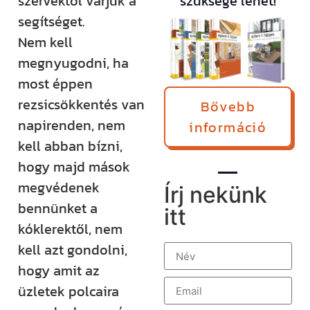
szervektől várjuk a
szüksége lehet!
segítséget.
Nem kell
megnyugodni, ha
most éppen
rezsicsökkentés van
Bővebb
napirenden, nem
információ
kell abban bízni,
hogy majd mások
megvédenek
Írj nekünk
bennünket a
itt
kóklerektől, nem
kell azt gondolni,
hogy amit az
üzletek polcaira