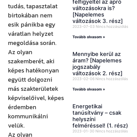
felfigyeltél az apró
tudás, tapasztalat
változásokra is?
birtokában nem
[Napelemes
változások 3. rész]
esik pánikba egy
2023-07-03
Nincs hozzászólás
váratlan helyzet
Tovább olvasom »
megoldása során.
Az olyan
Mennyibe kerül az
szakemberét, aki
áram? [Napelemes
jogszabály
képes hatékonyan
változások 2. rész]
együtt dolgozni
2023-02-06
Nincs hozzászólás
más szakterületek
Tovább olvasom »
képviselőivel, képes
érdemben
Energetikai
tanúsítvány – csak
kommunikálni
helyszíni
velük.
felméréssel! (1. rész)
2023-01-30
Nincs hozzászólás
Az olyan