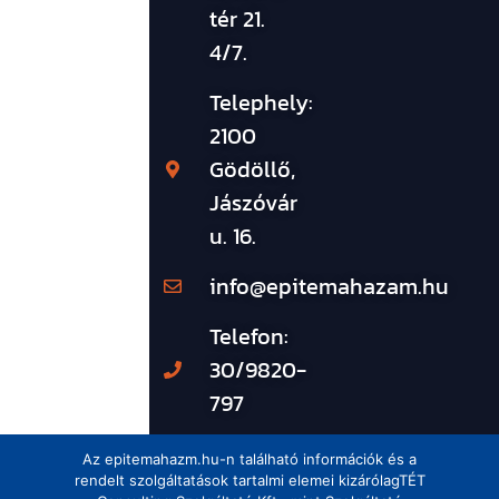
tér 21.
4/7.
Telephely:
2100
Gödöllő,
Jászóvár
u. 16.
info@epitemahazam.hu
Telefon:
30/9820-
797
Az epitemahazm.hu-n található információk és a
rendelt szolgáltatások tartalmi elemei kizárólagTÉT