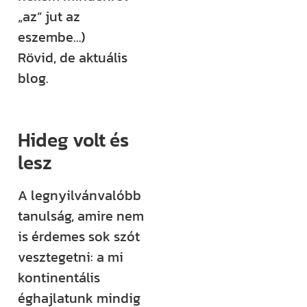
„az” jut az
Építem a
eszembe…)
házam
Rövid, de aktuális
klub
blog.
Még több
rendszerezett
Hideg volt és
tudásra és
lesz
támogatásra
A legnyilvánvalóbb
vágysz?
tanulság, amire nem
Csatlakozz az
is érdemes sok szót
Építem a házam
vesztegetni: a mi
Klubhoz, ahol
kontinentális
több száz
éghajlatunk mindig
videós anyag,