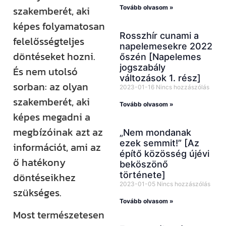
Tovább olvasom »
szakemberét, aki
képes folyamatosan
Rosszhír cunami a
felelősségteljes
napelemesekre 2022
döntéseket hozni.
őszén [Napelemes
jogszabály
És nem utolsó
változások 1. rész]
sorban: az olyan
2023-01-16
Nincs hozzászólás
szakemberét, aki
Tovább olvasom »
képes megadni a
megbízóinak azt az
„Nem mondanak
ezek semmit!” [Az
információt, ami az
építő közösség újévi
ő hatékony
beköszönő
története]
döntéseikhez
2023-01-05
Nincs hozzászólás
szükséges.
Tovább olvasom »
Most természetesen