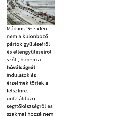
(például
megjelenik egy
új támogatási
lehetőség,
Március 15-e idén
módosul egy
nem a különböző
fontos
pártok gyűléseiről
jogszabály),
és ellengyűléseiről
értesülni fogsz
szólt, hanem a
róla.
hóválságról
.
Ha megjelenik
Indulatok és
egy új videónk,
érzelmek törtek a
egy új
felszínre,
blogbejegyzésünk,
önfeláldozó
ha valamilyen
segítőkészségről és
izgalmas
szakmai hozzá nem