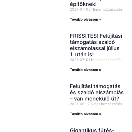
építőknek!
2021-07-08
Nincs hozzászólás
Tovább olvasom »
FRISSÍTÉS! Felújítási
támogatás szaldó
elszámolással július
1. után is!
2021-07-01
Nincs hozzászólás
Tovább olvasom »
Felújítási támogatás
és szaldó elszámolás
– van menekülő út?
2021-06-17
Nincs hozzászólás
Tovább olvasom »
Gigantikus fűtés-