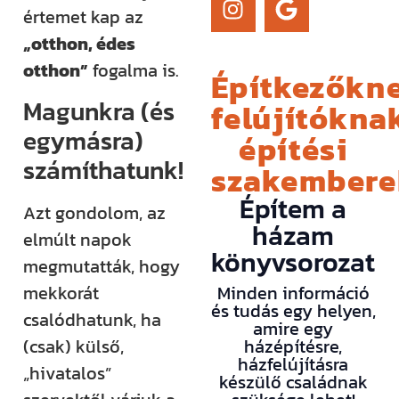
értemet kap az
„otthon, édes
otthon”
fogalma is.
Építkezőkne
Magunkra (és
felújítóknak
egymásra)
építési
számíthatunk!
szakember
Építem a
Azt gondolom, az
házam
elmúlt napok
könyvsorozat
megmutatták, hogy
mekkorát
Minden információ
és tudás egy helyen,
csalódhatunk, ha
amire egy
(csak) külső,
házépítésre,
házfelújításra
„hivatalos”
készülő családnak