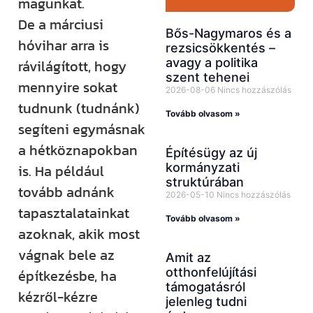
magunkat.
De a márciusi
Bős-Nagymaros és a
hóvihar arra is
rezsicsökkentés –
avagy a politika
rávilágított, hogy
szent tehenei
mennyire sokat
2026-08-06
Nincs hozzászólás
tudnunk (tudnánk)
Tovább olvasom »
segíteni egymásnak
a hétköznapokban
Építésügy az új
kormányzati
is. Ha például
struktúrában
tovább adnánk
2026-05-10
Nincs hozzászólás
tapasztalatainkat
Tovább olvasom »
azoknak, akik most
vágnak bele az
Amit az
otthonfelújítási
építkezésbe, ha
támogatásról
kézről-kézre
jelenleg tudni