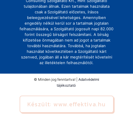
Consulting Szolgáltató Kft., mint Szolgáltató
tulajdonában állnak. Ezen tartalmak használata
csak a Szolgáltató előzetes, írásos
beleegyezésével lehetséges. Amennyiben
engedély nélkül kerül sor a tartalmak jogtalan
felhasználására, a Szolgáltató jogosult napi 82.000
forint összegű bírságot felszámítani. A bírság
kifizetése önmagában nem ad jogot a tartalmak
további használatára. Továbbá, ha jogtalan
használat következtében a Szolgáltató kárt
szenved, jogában áll a kár megtérítését követelni
az illetéktelen felhasználótól.
© Minden jog fenntartva! |
Adatvédelmi
tájékoztató
Készült: www.effektiva.hu