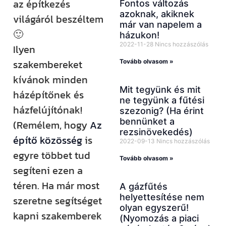
az építkezés
Fontos változás
azoknak, akiknek
világáról beszéltem
már van napelem a
🙂
házukon!
2022-11-28
Nincs hozzászólás
Ilyen
szakembereket
Tovább olvasom »
kívánok minden
Mit tegyünk és mit
házépítőnek és
ne tegyünk a fűtési
házfelújítónak!
szezonig? (Ha érint
bennünket a
(Remélem, hogy
Az
rezsinövekedés)
építő közösség
is
2022-09-13
Nincs hozzászólás
egyre többet tud
Tovább olvasom »
segíteni ezen a
téren. Ha már most
A gázfűtés
helyettesítése nem
szeretne segítséget
olyan egyszerű!
kapni szakemberek
(Nyomozás a piaci