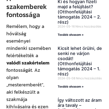
Ki és hogyan fizeti
szakemberek
majd a felújítást?
(Otthonfelújítási
fontossága
támogatás 2024 – 2.
rész)
Remélem, hogy a
2024-05-16
Nincs hozzászólás
hóválság
Tovább olvasom »
eseményei
mindenki szemében
Kicsit lehet örülni, de
senki ne várjon
felértékelték a
csodát!
valódi szakértelem
(Otthonfelújítási
támogatás 2024 – 1.
fontosságát. Az
rész)
olyan
2024-05-08
Nincs hozzászólás
„mesteremberét”,
Tovább olvasom »
aki felkészült a
szakmája
Így változott az áram
ára tavaly –
kihívásaira és ezen