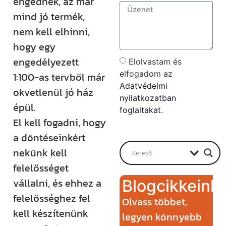
engednek, az már
mind jó termék,
nem kell elhinni,
hogy egy
engedélyezett
Elolvastam és
elfogadom az
1:100-as tervből már
Adatvédelmi
okvetlenül jó ház
nyilatkozatban
épül.
foglaltakat.
El kell fogadni, hogy
Send
a döntéseinkért
nekünk kell
felelősséget
vállalni, és ehhez a
Blogcikkeink
felelősséghez fel
Olvass többet,
kell készítenünk
legyen könnyebb