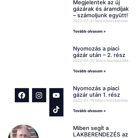
Megjelentek az új
rendszeresen
gázárak és áramdíjak
osztunk meg
– számoljunk együtt!
2022-07-21
Nincs hozzászólás
inspirációkat,
tanácsokat és
Tovább olvasom »
hasznos
Nyomozás a piaci
tartalmakat
gázár után – 2. rész
építkezés és
2022-07-20
Nincs hozzászólás
házfelújítás
Tovább olvasom »
témában!
Nyomozás a piaci
gázár után 1. rész
2022-07-19
Nincs hozzászólás
Tovább olvasom »
Miben segít a
LAKBERENDEZÉS az