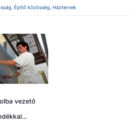
osság
,
Építő közösség
,
Háztervek
olba vezető
ndékkal…