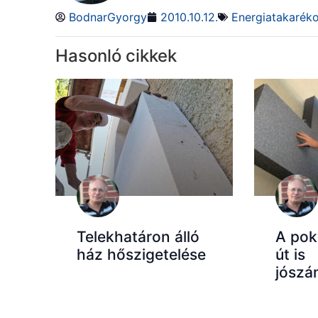
BodnarGyorgy
2010.10.12.
Energiatakarék
Hasonló cikkek
Telekhatáron álló
A pok
ház hőszigetelése
út is
jószá