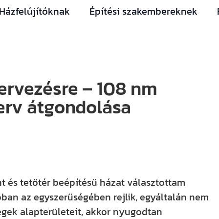
Házfelújítóknak
Építési szakembereknek
ervezésre – 108 nm
erv átgondolása
nt és tetőtér beépítésű házat választottam
óban az egyszerűségében rejlik, egyáltalán nem
égek alapterületeit, akkor nyugodtan