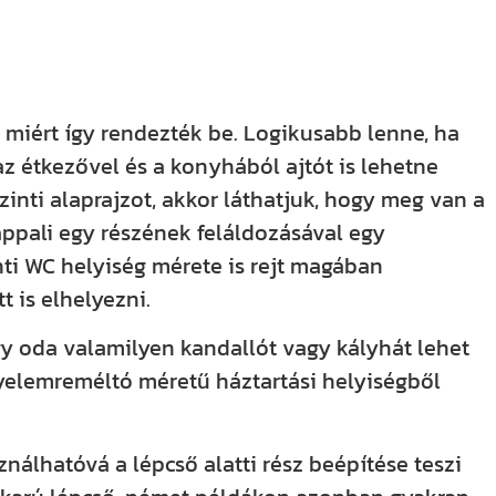
 miért így rendezték be. Logikusabb lenne, ha
az étkezővel és a konyhából ajtót is lehetne
inti alaprajzot, akkor láthatjuk, hogy meg van a
appali egy részének feláldozásával egy
inti WC helyiség mérete is rejt magában
t is elhelyezni.
y oda valamilyen kandallót vagy kályhát lehet
igyelemreméltó méretű háztartási helyiségből
nálhatóvá a lépcső alatti rész beépítése teszi