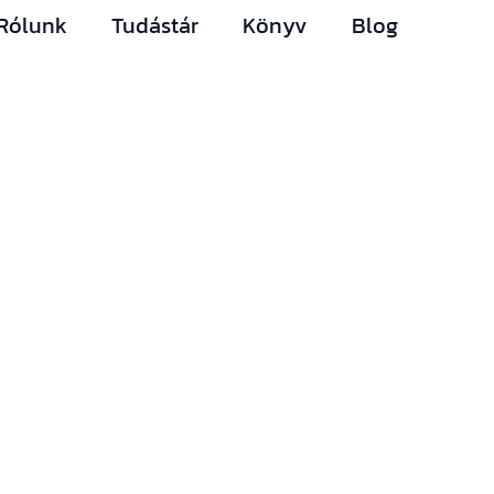
Rólunk
Tudástár
Könyv
Blog
Hírlevelünk
Így nem maradsz le
egyetlen új információról
sem.
Ha bármi izgalmas
történik az építési piacon
(például megjelenik egy