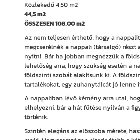
Közlekedő 4,50 m2
44,5 m2
ÖSSZESEN 108,00 m2
Az nem teljesen érthető, hogy a nappalit
megcserélnék a nappali (társalgó) részt 
nyitni. Bár ha jobban megnézzük a földsz
lehetőség arra, hogy szükség esetén a n
földszinti szobát alakítsunk ki. A földsz
tartalékokat, egy zuhanytálcát jó lenne it
A nappaliban lévő kémény arra utal, hog
elhelyezni, bár a hát fűtése nyilván a f
történik.
Szintén elegáns az előszoba mérete, hasz