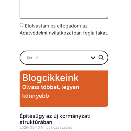
Elolvastam és elfogadom az
Adatvédelmi nyilatkozatban foglaltakat.
Send
Blogcikkeink
Olvass többet, legyen
könnyebb
Építésügy az új kormányzati
struktúrában
2026-05-10
Nincs hozzászólás