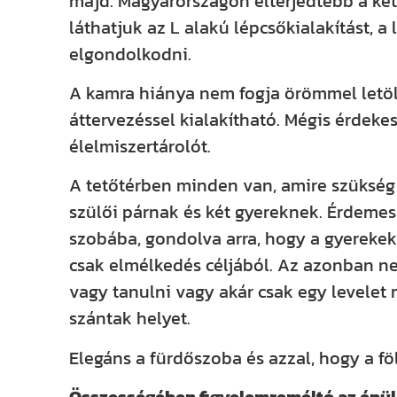
majd. Magyarországon elterjedtebb a ké
láthatjuk az L alakú lépcsőkialakítást,
elgondolkodni.
A kamra hiánya nem fogja örömmel letölt
áttervezéssel kialakítható. Mégis érdek
élelmiszertárolót.
A tetőtérben minden van, amire szükség
szülői párnak és két gyereknek. Érdemes 
szobába, gondolva arra, hogy a gyereke
csak elmélkedés céljából. Az azonban ne
vagy tanulni vagy akár csak egy levelet 
szántak helyet.
Elegáns a fürdőszoba és azzal, hogy a fö