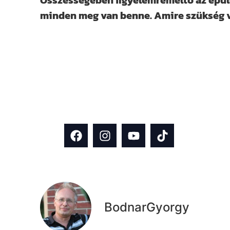
Összességében figyelemreméltó az épül
minden meg van benne. Amire szükség 
Kövess minket közösségi felületei
mint 13 000-en követik, emellett F
rendszeresen osztunk meg inspiráci
építkezés és házfelújítás témában!
BodnarGyorgy