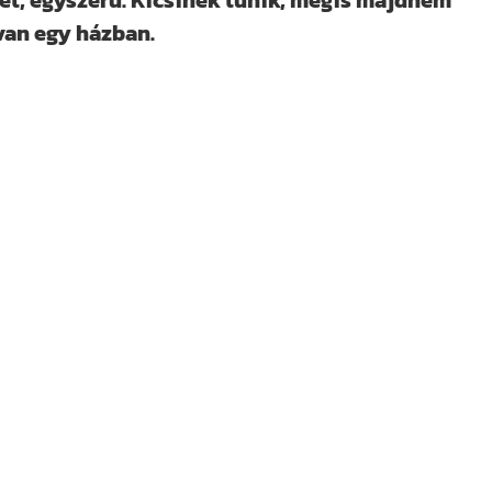
et, egyszerű. Kicsinek tűnik, mégis majdnem
van egy házban.
nken is! YouTube-csatornánkat már több
acebookon, Instagramon és TikTokon is
ókat, tanácsokat és hasznos tartalmakat