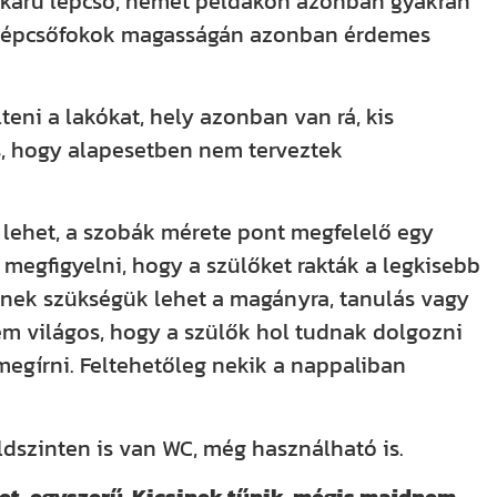
tkarú lépcső, német példákon azonban gyakran
 a lépcsőfokok magasságán azonban érdemes
eni a lakókat, hely azonban van rá, kis
es, hogy alapesetben nem terveztek
 lehet, a szobák mérete pont megfelelő egy
megfigyelni, hogy a szülőket rakták a legkisebb
knek szükségük lehet a magányra, tanulás vagy
m világos, hogy a szülők hol tudnak dolgozni
megírni. Feltehetőleg nekik a nappaliban
ldszinten is van WC, még használható is.