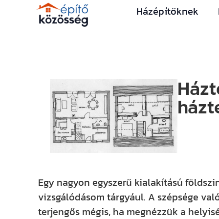
Házépítőknek
Házt
házt
Egy nagyon egyszerű kialakítású földszi
vizsgálódásom tárgyául. A szépsége val
terjengős mégis, ha megnézzük a helyis