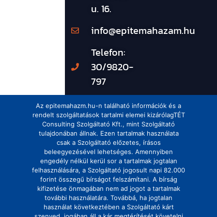
u. 16.
info@epitemahazam.hu
Telefon:
30/9820-
797
Az epitemahazm.hu-n található információk és a
rendelt szolgáltatások tartalmi elemei kizárólagTÉT
Consulting Szolgáltató Kft., mint Szolgáltató
tulajdonában állnak. Ezen tartalmak használata
csak a Szolgáltató előzetes, írásos
beleegyezésével lehetséges. Amennyiben
engedély nélkül kerül sor a tartalmak jogtalan
felhasználására, a Szolgáltató jogosult napi 82.000
forint összegű bírságot felszámítani. A bírság
kifizetése önmagában nem ad jogot a tartalmak
további használatára. Továbbá, ha jogtalan
használat következtében a Szolgáltató kárt
szenved, jogában áll a kár megtérítését követelni