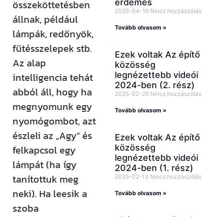
érdemes
összeköttetésben
2025-04-16
Nincs hozzászólás
állnak, például
Tovább olvasom »
lámpák, redőnyök,
fűtésszelepek stb.
Ezek voltak Az építő
Az alap
közösség
legnézettebb videói
intelligencia tehát
2024-ben (2. rész)
abból áll, hogy ha
2025-02-26
Nincs hozzászólás
megnyomunk egy
Tovább olvasom »
nyomógombot, azt
észleli az „Agy” és
Ezek voltak Az építő
közösség
felkapcsol egy
legnézettebb videói
lámpát (ha így
2024-ben (1. rész)
tanítottuk meg
2025-02-13
Nincs hozzászólás
neki). Ha leesik a
Tovább olvasom »
szoba