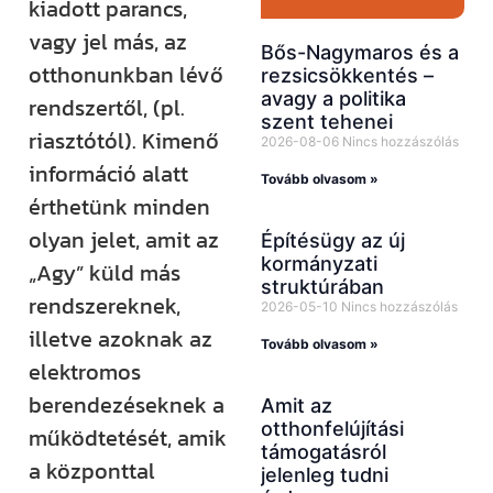
kiadott parancs,
vagy jel más, az
Bős-Nagymaros és a
otthonunkban lévő
rezsicsökkentés –
avagy a politika
rendszertől, (pl.
szent tehenei
riasztótól). Kimenő
2026-08-06
Nincs hozzászólás
információ alatt
Tovább olvasom »
érthetünk minden
olyan jelet, amit az
Építésügy az új
kormányzati
„Agy” küld más
struktúrában
rendszereknek,
2026-05-10
Nincs hozzászólás
illetve azoknak az
Tovább olvasom »
elektromos
berendezéseknek a
Amit az
otthonfelújítási
működtetését, amik
támogatásról
a központtal
jelenleg tudni