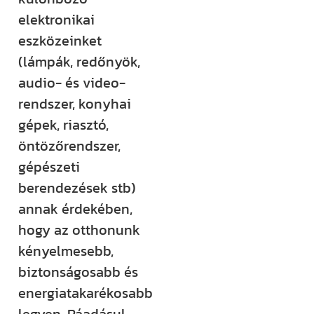
rendezvényt
elektronikai
szervezünk –
eszközeinket
ezekről mind
(lámpák, redőnyök,
időben
audio- és video-
értesülsz. (Itt
rendszer, konyhai
hirdetjük meg
gépek, riasztó,
például a
öntözőrendszer,
Csináld magad
gépészeti
tanfolyamainkat
berendezések stb)
és a Tervcafékat
annak érdekében,
is!)
hogy az otthonunk
kényelmesebb,
Feliratkozom
biztonságosabb és
energiatakarékosabb