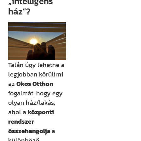
„intelligens
(például
ház”?
megjelenik egy
új támogatási
lehetőség,
módosul egy
fontos
jogszabály),
Talán úgy lehetne a
értesülni fogsz
legjobban körülírni
róla.
az
Okos Otthon
Ha megjelenik
fogalmát, hogy egy
egy új videónk,
olyan ház/lakás,
egy új
ahol a
központi
blogbejegyzésünk,
rendszer
ha valamilyen
összehangolja
a
izgalmas
különböző