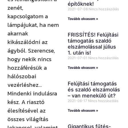
építőknek!
zenét,
2021-07-08
Nincs hozzászólás
kapcsolgatom a
Tovább olvasom »
lámpájukat, ha nem
akarnak
FRISSÍTÉS! Felújítási
kikászálódni az
támogatás szaldó
elszámolással július
ágyból. Szerencse,
1. után is!
hogy nekik nincs
2021-07-01
Nincs hozzászólás
hozzáférésük a
Tovább olvasom »
hálószobai
vezérléshez…
Felújítási támogatás
és szaldó elszámolás
Mindenki indulásra
– van menekülő út?
kész. A riasztó
2021-06-17
Nincs hozzászólás
élesítésével az
Tovább olvasom »
összes világítás
lekapcsol, valamint
Gigantikus fűtés-