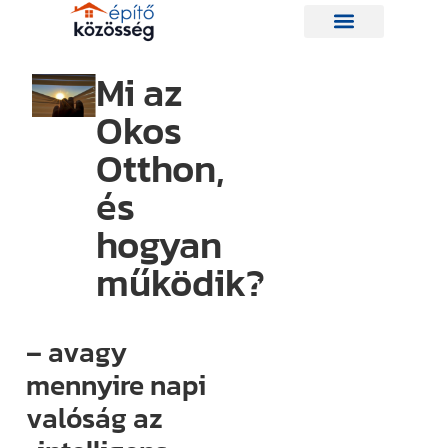
Mi az
Okos
Hírlevelünk
Otthon,
és
Így nem
maradsz le
hogyan
egyetlen új
működik?
információról
sem.
Ha bármi
– avagy
izgalmas
mennyire napi
történik az
valóság az
építési piacon