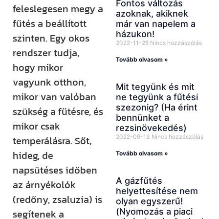
Fontos változás
feleslegesen megy a
azoknak, akiknek
fűtés a beállított
már van napelem a
házukon!
szinten. Egy okos
2022-11-28
Nincs hozzászólás
rendszer tudja,
Tovább olvasom »
hogy mikor
vagyunk otthon,
Mit tegyünk és mit
mikor van valóban
ne tegyünk a fűtési
szezonig? (Ha érint
szükség a fűtésre, és
bennünket a
mikor csak
rezsinövekedés)
2022-09-13
Nincs hozzászólás
temperálásra. Sőt,
hideg, de
Tovább olvasom »
napsütéses időben
A gázfűtés
az árnyékolók
helyettesítése nem
(redőny, zsaluzia) is
olyan egyszerű!
(Nyomozás a piaci
segítenek a