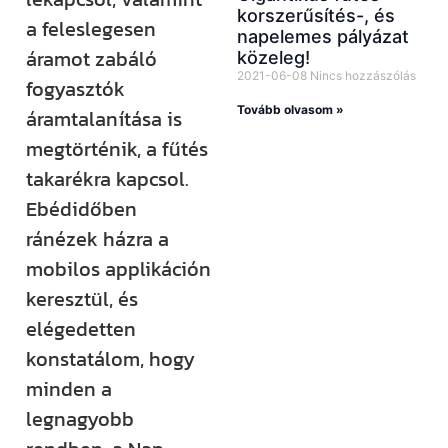
korszerűsítés-, és
a feleslegesen
napelemes pályázat
áramot zabáló
közeleg!
2021-06-08
Nincs hozzászólás
fogyasztók
Tovább olvasom »
áramtalanítása is
megtörténik, a fűtés
takarékra kapcsol.
Ebédidőben
ránézek házra a
mobilos applikáción
keresztül, és
elégedetten
konstatálom, hogy
minden a
legnagyobb