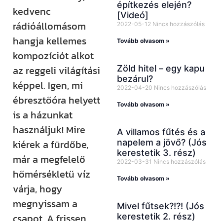
építkezés elején?
kedvenc
[Videó]
rádióállomásom
2022-05-12
Nincs hozzászólás
hangja kellemes
Tovább olvasom »
kompozíciót alkot
az reggeli világítási
Zöld hitel – egy kapu
bezárul?
képpel. Igen, mi
2022-04-20
Nincs hozzászólás
ébresztőóra helyett
Tovább olvasom »
is a házunkat
használjuk! Mire
A villamos fűtés és a
kiérek a fürdőbe,
napelem a jövő? (Jós
kerestetik 3. rész)
már a megfelelő
2022-03-31
Nincs hozzászólás
hőmérsékletű víz
Tovább olvasom »
várja, hogy
megnyissam a
Mivel fűtsek?!?! (Jós
csapot. A frissen
kerestetik 2. rész)