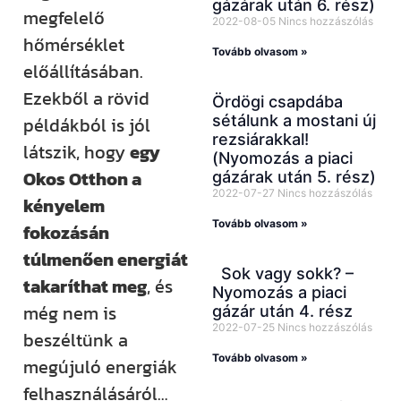
gázárak után 6. rész)
megfelelő
2022-08-05
Nincs hozzászólás
hőmérséklet
Tovább olvasom »
előállításában.
Ezekből a rövid
Ördögi csapdába
sétálunk a mostani új
példákból is jól
rezsiárakkal!
látszik, hogy
egy
(Nyomozás a piaci
Okos Otthon a
gázárak után 5. rész)
2022-07-27
Nincs hozzászólás
kényelem
Tovább olvasom »
fokozásán
túlmenően energiát
Sok vagy sokk? –
takaríthat meg
, és
Nyomozás a piaci
még nem is
gázár után 4. rész
2022-07-25
Nincs hozzászólás
beszéltünk a
Tovább olvasom »
megújuló energiák
felhasználásáról…