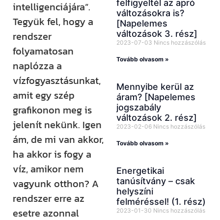
felfigyeltél az apró
intelligenciájára”.
változásokra is?
Tegyük fel, hogy a
[Napelemes
változások 3. rész]
rendszer
2023-07-03
Nincs hozzászólás
folyamatosan
Tovább olvasom »
naplózza a
vízfogyasztásunkat,
Mennyibe kerül az
amit egy szép
áram? [Napelemes
jogszabály
grafikonon meg is
változások 2. rész]
jelenít nekünk. Igen
2023-02-06
Nincs hozzászólás
ám, de mi van akkor,
Tovább olvasom »
ha akkor is fogy a
víz, amikor nem
Energetikai
tanúsítvány – csak
vagyunk otthon? A
helyszíni
rendszer erre az
felméréssel! (1. rész)
esetre azonnal
2023-01-30
Nincs hozzászólás