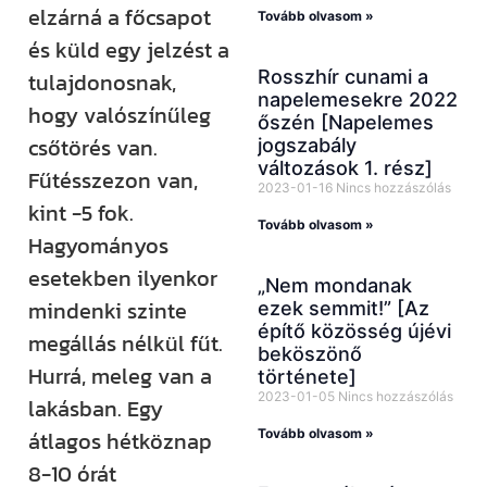
elzárná a főcsapot
Tovább olvasom »
és küld egy jelzést a
Rosszhír cunami a
tulajdonosnak,
napelemesekre 2022
hogy valószínűleg
őszén [Napelemes
csőtörés van.
jogszabály
változások 1. rész]
Fűtésszezon van,
2023-01-16
Nincs hozzászólás
kint -5 fok.
Tovább olvasom »
Hagyományos
esetekben ilyenkor
„Nem mondanak
mindenki szinte
ezek semmit!” [Az
építő közösség újévi
megállás nélkül fűt.
beköszönő
Hurrá, meleg van a
története]
2023-01-05
Nincs hozzászólás
lakásban. Egy
Tovább olvasom »
átlagos hétköznap
8-10 órát