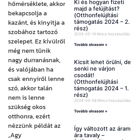
Ki és hogyan fizeti
hőmérséklete, akkor
majd a felújítást?
bekapcsolja a
(Otthonfelújítási
kazánt, és kinyitja a
támogatás 2024 – 2.
rész)
szobához tartozó
2024-05-16
Nincs hozzászólás
szelepet. Ez kívülről
Tovább olvasom »
még nem tűnik
nagy durranásnak,
Kicsit lehet örülni, de
és valójában ha
senki ne várjon
csodát!
csak ennyiről lenne
(Otthonfelújítási
szó, akkor talán
támogatás 2024 – 1.
rész)
nem is lenne
2024-05-08
Nincs hozzászólás
szükség okos
Tovább olvasom »
otthonra, ezért
nézzünk példát az
Így változott az áram
„Agy
ára tavaly –