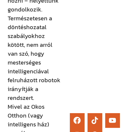
hozni – helyettünk
élő kérdezési
gondolkozik.
lehetőség és
Természetesen a
egy támogató
döntéshozatal
közösség segít
szabályokhoz
eligazodni az
kötött, nem arról
építkezés
van szó, hogy
sokszor
mesterséges
bonyolult
intelligenciával
világában.
felruházott robotok
irányítják a
Érdekel
rendszert.
Mivel az Okos
Otthon (vagy
intelligens ház)