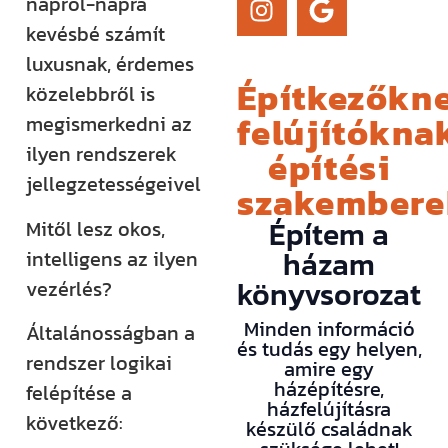
napról-napra
kevésbé számít
luxusnak, érdemes
Építkezőkne
közelebbről is
felújítóknak
megismerkedni az
ilyen rendszerek
építési
jellegzetességeivel
szakember
Építem a
Mitől lesz okos,
házam
intelligens az ilyen
könyvsorozat
vezérlés?
Minden információ
Általánosságban a
és tudás egy helyen,
rendszer logikai
amire egy
házépítésre,
felépítése a
házfelújításra
következő:
készülő családnak