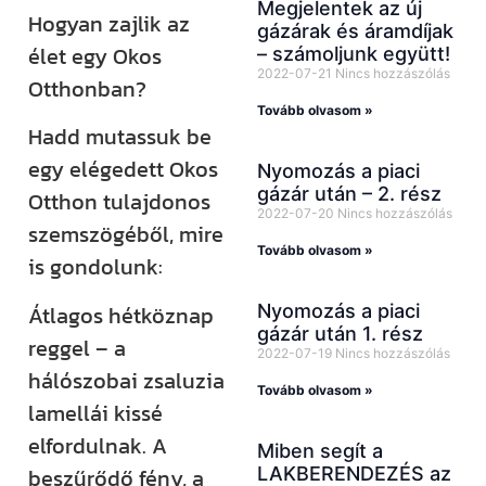
Megjelentek az új
Hogyan zajlik az
gázárak és áramdíjak
élet egy Okos
– számoljunk együtt!
2022-07-21
Nincs hozzászólás
Otthonban?
Tovább olvasom »
Hadd mutassuk be
egy elégedett Okos
Nyomozás a piaci
gázár után – 2. rész
Otthon tulajdonos
2022-07-20
Nincs hozzászólás
szemszögéből, mire
Tovább olvasom »
is gondolunk:
Átlagos hétköznap
Nyomozás a piaci
gázár után 1. rész
reggel – a
2022-07-19
Nincs hozzászólás
hálószobai zsaluzia
Tovább olvasom »
lamellái kissé
elfordulnak. A
Miben segít a
beszűrődő fény, a
LAKBERENDEZÉS az