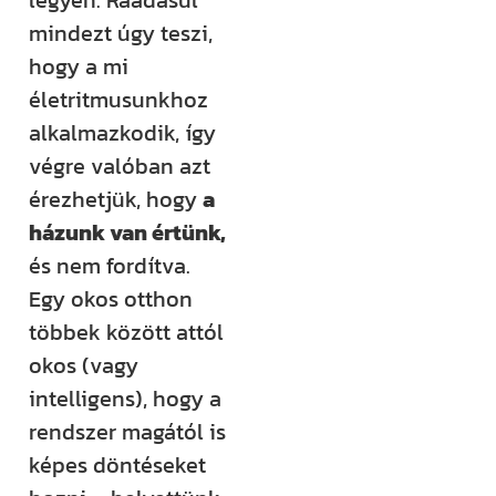
legyen. Ráadásul
mindezt úgy teszi,
Építem a
hogy a mi
házam
életritmusunkhoz
klub
alkalmazkodik, így
végre valóban azt
Még több
érezhetjük, hogy
a
rendszerezett
házunk van értünk,
tudásra és
és nem fordítva.
támogatásra
Egy okos otthon
vágysz?
többek között attól
Csatlakozz az
okos (vagy
Építem a házam
intelligens), hogy a
Klubhoz, ahol
rendszer magától is
több száz
képes döntéseket
videós anyag,