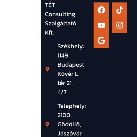
TÉT
Consulting
Szolgáltató
Kft.
Székhely:
1149
Budapest
Kövér L.
tér 21.
4/7.
Telephely:
2100
Gödöllő,
Jászóvár