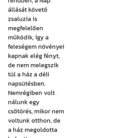
rendben, a Nap
állását követő
zsaluzia is
megfelelően
működik, így a
feleségem növényei
kapnak elég fényt,
de nem melegszik
túl a ház a déli
napsütésben.
Nemrégiben volt
nálunk egy
csőtörés, mikor nem
voltunk otthon, de
a ház megoldotta