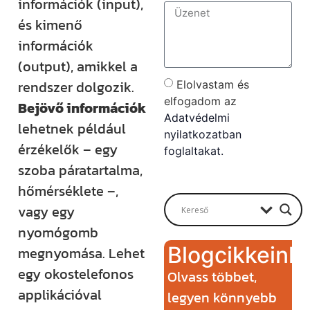
információk (input),
és kimenő
információk
(output), amikkel a
rendszer dolgozik.
Elolvastam és
elfogadom az
Bejövő információk
Adatvédelmi
lehetnek például
nyilatkozatban
érzékelők – egy
foglaltakat.
szoba páratartalma,
Send
hőmérséklete –,
vagy egy
nyomógomb
Blogcikkeink
megnyomása. Lehet
egy okostelefonos
Olvass többet,
applikációval
legyen könnyebb