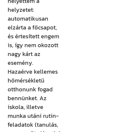
helyettem a
helyzetet:
automatikusan
elzárta a főcsapot,
és értesített engem
is, így nem okozott
nagy kárt az
esemény.
Hazaérve kellemes
hőmérsékletű
otthonunk fogad
bennünket. Az
iskola, illetve
munka utáni rutin-
feladatok (tanulás,