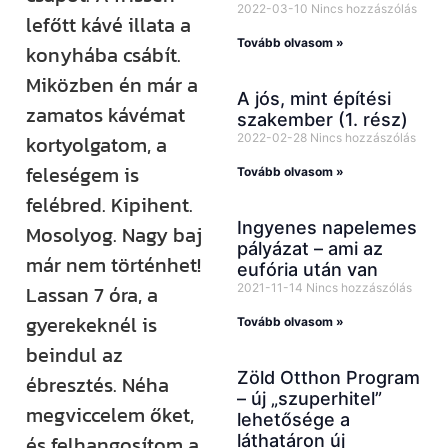
2022-03-10
Nincs hozzászólás
lefőtt kávé illata a
Tovább olvasom »
konyhába csábít.
Miközben én már a
A jós, mint építési
zamatos kávémat
szakember (1. rész)
kortyolgatom, a
2022-02-28
Nincs hozzászólás
feleségem is
Tovább olvasom »
felébred. Kipihent.
Ingyenes napelemes
Mosolyog. Nagy baj
pályázat – ami az
már nem történhet!
eufória után van
Lassan 7 óra, a
2021-11-14
Nincs hozzászólás
gyerekeknél is
Tovább olvasom »
beindul az
Zöld Otthon Program
ébresztés. Néha
– új „szuperhitel”
megviccelem őket,
lehetősége a
és felhangosítom a
láthatáron új