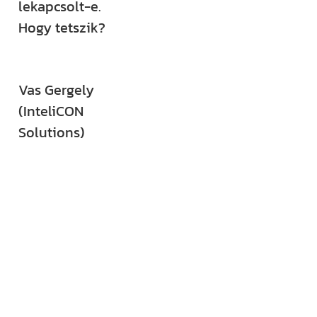
lekapcsolt-e.
Hogy tetszik?
Vas Gergely
(InteliCON
Solutions)
Kövess minket
közösségi
felületeinken is!
YouTube-
csatornánkat már
több mint 13 000-
en követik,
emellett