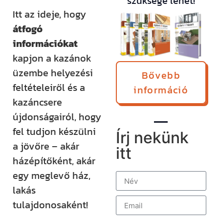
szüksége lehet!
Itt az ideje, hogy
átfogó
információkat
kapjon a kazánok
üzembe helyezési
Bővebb
feltételeiről és a
információ
kazáncsere
újdonságairól, hogy
fel tudjon készülni
Írj nekünk
a jövőre – akár
itt
házépítőként, akár
egy meglevő ház,
lakás
tulajdonosaként!