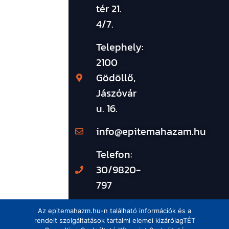
tér 21.
4/7.
Telephely:
2100
Gödöllő,
Jászóvár
u. 16.
info@epitemahazam.hu
Telefon:
30/9820-
797
Az epitemahazm.hu-n található információk és a
rendelt szolgáltatások tartalmi elemei kizárólagTÉT