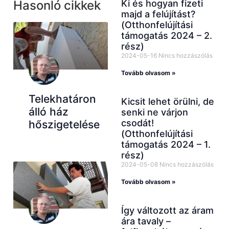
Ki és hogyan fizeti
Hasonló cikkek
majd a felújítást?
(Otthonfelújítási
támogatás 2024 – 2.
rész)
2024-05-16
Nincs hozzászólás
Tovább olvasom »
Telekhatáron
Kicsit lehet örülni, de
álló ház
senki ne várjon
csodát!
hőszigetelése
(Otthonfelújítási
támogatás 2024 – 1.
rész)
2024-05-08
Nincs hozzászólás
Tovább olvasom »
Így változott az áram
ára tavaly –