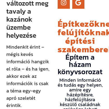
változott meg
tavaly a
kazánok
Építkezőkne
üzembe
felújítóknak
helyezése
építési
szakember
Mindenkit érint –
mégis kevés
Építem a
információ hangzik
házam
el róla – és ha igen,
könyvsorozat
akkor ezek az
Minden információ
információk is csak
és tudás egy helyen,
amire egy
a téma egy-egy
házépítésre,
apró szeletét
házfelújításra
készülő családnak
érintik.