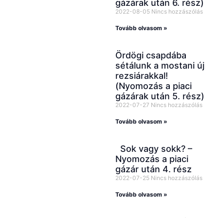
gázárak után 6. rész)
2022-08-05
Nincs hozzászólás
Tovább olvasom »
Ördögi csapdába
sétálunk a mostani új
rezsiárakkal!
(Nyomozás a piaci
gázárak után 5. rész)
2022-07-27
Nincs hozzászólás
Tovább olvasom »
Sok vagy sokk? –
Nyomozás a piaci
gázár után 4. rész
2022-07-25
Nincs hozzászólás
Tovább olvasom »