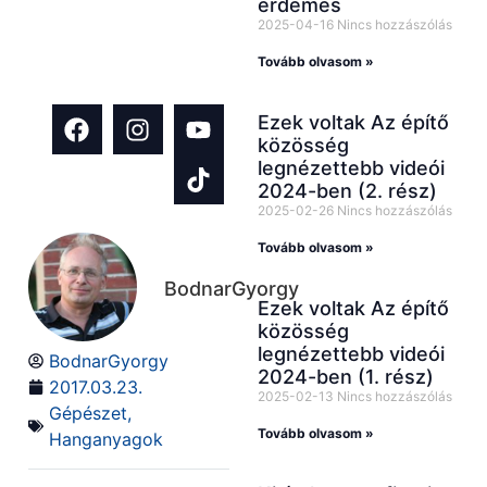
építkezés és
érdemes
2025-04-16
Nincs hozzászólás
házfelújítás
Tovább olvasom »
témában!
Ezek voltak Az építő
közösség
legnézettebb videói
2024-ben (2. rész)
2025-02-26
Nincs hozzászólás
Tovább olvasom »
BodnarGyorgy
Ezek voltak Az építő
közösség
legnézettebb videói
BodnarGyorgy
2024-ben (1. rész)
2017.03.23.
2025-02-13
Nincs hozzászólás
Gépészet
,
Tovább olvasom »
Hanganyagok