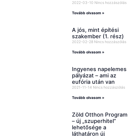
2022-03-10
Nincs hozzászólás
Tovább olvasom »
A jós, mint építési
szakember (1. rész)
2022-02-28
Nincs hozzászólás
Tovább olvasom »
Ingyenes napelemes
pályázat – ami az
eufória után van
2021-11-14
Nincs hozzászólás
Tovább olvasom »
Zöld Otthon Program
– új „szuperhitel”
lehetősége a
láthatáron új