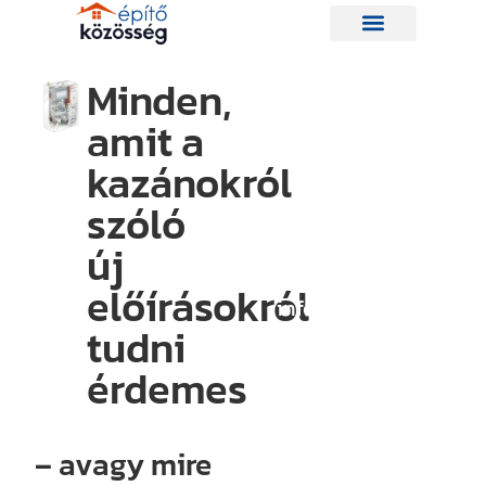
Minden,
amit a
Hírlevelünk
kazánokról
szóló
Így nem
maradsz le
új
egyetlen új
előírásokról
információról
tudni
sem.
Ha bármi
érdemes
izgalmas
történik az
– avagy mire
építési piacon