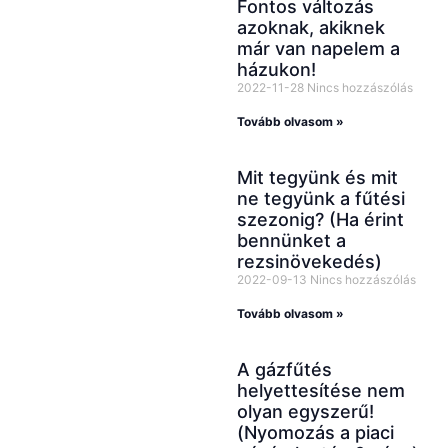
Fontos változás
azoknak, akiknek
már van napelem a
házukon!
2022-11-28
Nincs hozzászólás
Tovább olvasom »
Mit tegyünk és mit
ne tegyünk a fűtési
szezonig? (Ha érint
bennünket a
rezsinövekedés)
2022-09-13
Nincs hozzászólás
Tovább olvasom »
A gázfűtés
helyettesítése nem
olyan egyszerű!
(Nyomozás a piaci