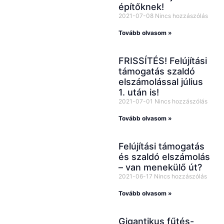
építőknek!
2021-07-08
Nincs hozzászólás
Tovább olvasom »
FRISSÍTÉS! Felújítási
támogatás szaldó
elszámolással július
1. után is!
2021-07-01
Nincs hozzászólás
Tovább olvasom »
Felújítási támogatás
és szaldó elszámolás
– van menekülő út?
2021-06-17
Nincs hozzászólás
Tovább olvasom »
Gigantikus fűtés-