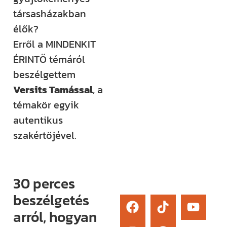
élő kérdezési
társasházakban
lehetőség és
élők?
egy támogató
Erről a MINDENKIT
közösség segít
ÉRINTŐ témáról
eligazodni az
beszélgettem
építkezés
Versits Tamással
, a
sokszor
témakör egyik
bonyolult
autentikus
világában.
szakértőjével.
Érdekel
30 perces
beszélgetés
arról, hogyan