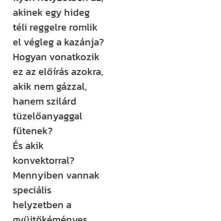
akinek egy hideg
Építem a
téli reggelre romlik
házam
el végleg a kazánja?
klub
Hogyan vonatkozik
ez az előírás azokra,
Még több
akik nem gázzal,
rendszerezett
hanem szilárd
tudásra és
tüzelőanyaggal
támogatásra
fűtenek?
vágysz?
És akik
Csatlakozz az
konvektorral?
Építem a házam
Mennyiben vannak
Klubhoz, ahol
speciális
több száz
helyzetben a
videós anyag,
gyűjtőkéményes