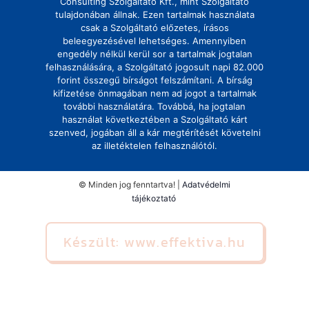
Consulting Szolgáltató Kft., mint Szolgáltató
tulajdonában állnak. Ezen tartalmak használata
csak a Szolgáltató előzetes, írásos
beleegyezésével lehetséges. Amennyiben
engedély nélkül kerül sor a tartalmak jogtalan
felhasználására, a Szolgáltató jogosult napi 82.000
forint összegű bírságot felszámítani. A bírság
kifizetése önmagában nem ad jogot a tartalmak
további használatára. Továbbá, ha jogtalan
használat következtében a Szolgáltató kárt
szenved, jogában áll a kár megtérítését követelni
az illetéktelen felhasználótól.
© Minden jog fenntartva! |
Adatvédelmi
tájékoztató
Készült: www.effektiva.hu