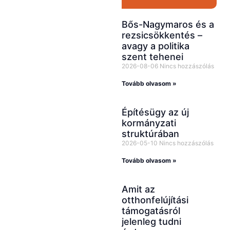
felületeinken is!
YouTube-
Bős-Nagymaros és a
csatornánkat már
rezsicsökkentés –
avagy a politika
több mint 13 000-
szent tehenei
en követik,
2026-08-06
Nincs hozzászólás
emellett
Tovább olvasom »
Facebookon,
Instagramon és
Építésügy az új
kormányzati
TikTokon is
struktúrában
rendszeresen
2026-05-10
Nincs hozzászólás
osztunk meg
Tovább olvasom »
inspirációkat,
tanácsokat és
Amit az
otthonfelújítási
hasznos
támogatásról
tartalmakat
jelenleg tudni