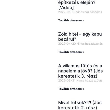
építkezés elején?
[Videó]
2022-05-12
Nincs hozzászólás
Tovább olvasom »
Zöld hitel – egy kapu
bezárul?
2022-04-20
Nincs hozzászólás
Tovább olvasom »
A villamos fűtés és a
napelem a jövő? (Jós
kerestetik 3. rész)
2022-03-31
Nincs hozzászólás
Tovább olvasom »
Mivel fűtsek?!?! (Jós
kerestetik 2. rész)