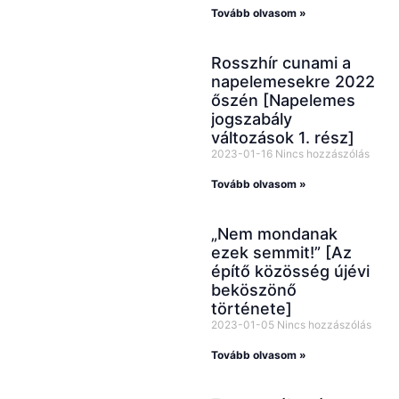
Tovább olvasom »
Rosszhír cunami a
napelemesekre 2022
őszén [Napelemes
jogszabály
változások 1. rész]
2023-01-16
Nincs hozzászólás
Tovább olvasom »
„Nem mondanak
ezek semmit!” [Az
építő közösség újévi
beköszönő
története]
2023-01-05
Nincs hozzászólás
Tovább olvasom »