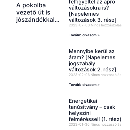
felfigyeltél az apró
A pokolba
változásokra is?
vezető út is
[Napelemes
jószándékkal…
változások 3. rész]
2023-07-03
Nincs hozzászólás
Tovább olvasom »
Mennyibe kerül az
áram? [Napelemes
jogszabály
változások 2. rész]
2023-02-06
Nincs hozzászólás
Tovább olvasom »
Energetikai
tanúsítvány – csak
helyszíni
felméréssel! (1. rész)
2023-01-30
Nincs hozzászólás