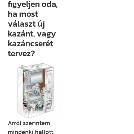
figyeljen oda,
(például
ha most
megjelenik egy
választ új
új támogatási
kazánt, vagy
lehetőség,
módosul egy
kazáncserét
fontos
tervez?
jogszabály),
értesülni fogsz
róla.
Ha megjelenik
egy új videónk,
egy új
blogbejegyzésünk,
ha valamilyen
Arról szerintem
izgalmas
mindenki hallott,