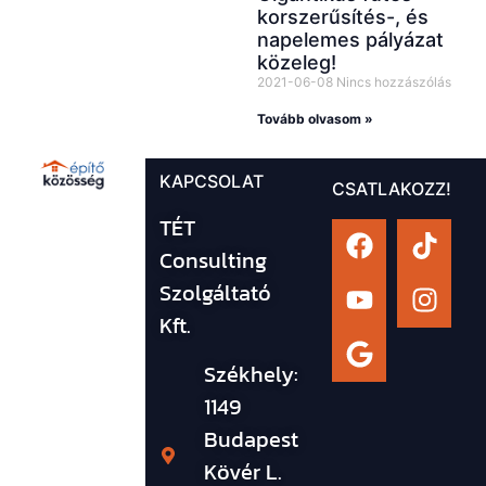
korszerűsítés-, és
napelemes pályázat
közeleg!
2021-06-08
Nincs hozzászólás
Tovább olvasom »
KAPCSOLAT
CSATLAKOZZ!
TÉT
Consulting
Szolgáltató
Kft.
Székhely:
1149
Budapest
Kövér L.