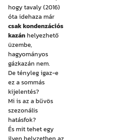
rendezvényt
hogy tavaly (2016)
szervezünk –
óta idehaza már
ezekről mind
csak kondenzációs
időben
kazán
helyezhető
értesülsz. (Itt
üzembe,
hirdetjük meg
hagyományos
például a
gázkazán nem.
Csináld magad
De tényleg igaz-e
tanfolyamainkat
ez a sommás
és a Tervcafékat
kijelentés?
is!)
Mi is az a bűvös
szezonális
Feliratkozom
hatásfok?
És mit tehet egy
ilyen helyzetben az,