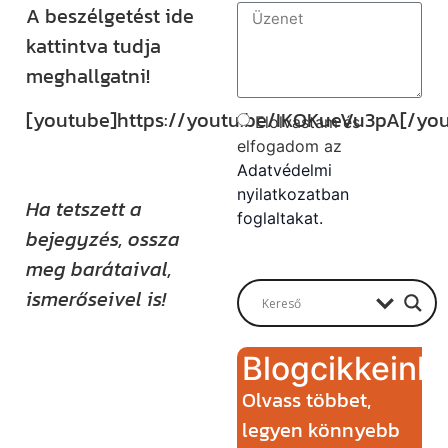
A beszélgetést ide
kattintva tudja
meghallgatni!
[youtube]https://youtu.be/IKOKueVu3pA[/yo
Elolvastam és
elfogadom az
Adatvédelmi
nyilatkozatban
Ha tetszett a
foglaltakat.
bejegyzés, ossza
Send
meg barátaival,
ismerőseivel is!
Blogcikkeink
Kövess minket
Olvass többet,
közösségi
legyen könnyebb