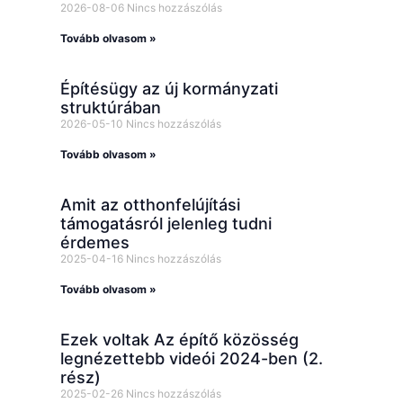
2026-08-06
Nincs hozzászólás
Tovább olvasom »
Építésügy az új kormányzati
struktúrában
2026-05-10
Nincs hozzászólás
Tovább olvasom »
Amit az otthonfelújítási
támogatásról jelenleg tudni
érdemes
2025-04-16
Nincs hozzászólás
Tovább olvasom »
Ezek voltak Az építő közösség
legnézettebb videói 2024-ben (2.
rész)
2025-02-26
Nincs hozzászólás