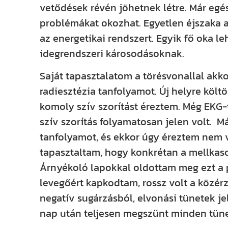
vetődések révén jöhetnek létre. Már egés
problémákat okozhat. Egyetlen éjszaka ala
az energetikai rendszert. Egyik fő oka 
idegrendszeri károsodásoknak.
Saját tapasztalatom a törésvonallal akko
radiesztézia tanfolyamot. Új helyre költ
komoly szív szorítást éreztem. Még EKG-t 
szív szorítás folyamatosan jelen volt. M
tanfolyamot, és ekkor úgy éreztem nem 
tapasztaltam, hogy konkrétan a mellkas
Árnyékoló lapokkal oldottam meg ezt a 
levegőért kapkodtam, rossz volt a közé
negatív sugárzásból, elvonási tünetek je
nap után teljesen megszűnt minden tünet