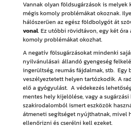
Vannak olyan földsugárzások is melyek k
mégis komoly problémákat okoznak. Ily
hálószerűen az egész földbolygót át szö
vonal
. Ez utóbbi rövidtávon, egy két óra
komoly problémákat okozhat.
A negatív fölsugárzásokat mindenki sajá
nyilvánulásai: állandó gyengeség felkelés
ingerültség, reumás fájdalmak, stb. Eg
veszélyeztetett helyen tartózkodik. A ra
elő a gyógyulást. A védekezés lehetősége
mentes hely kijelölése, vagy a sugárzás
szakirodalomból ismert eszközök használat
átmeneti segítséget nyújthatnak, mivel 
ellenőrizni és cserélni kell ezeket.