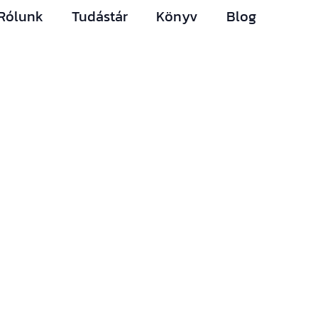
Rólunk
Tudástár
Könyv
Blog
Hírlevelünk
Így nem maradsz le
egyetlen új információról
sem.
Ha bármi izgalmas
történik az építési piacon
(például megjelenik egy