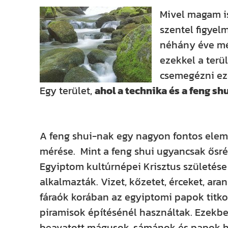
Mivel magam i
szentel figyel
néhány éve mé
ezekkel a terü
csemegézni ez
Egy terület,
ahol a technika és a feng shu
A feng shui-nak egy nagyon fontos elem
mérése. Mint a feng shui ugyancsak ősr
Egyiptom kultúrnépei Krisztus születése 
alkalmazták. Vizet, kőzetet, érceket, ar
fáraók korában az egyiptomi papok titkos
piramisok építésénél használtak. Ezekben
beavatott mágusok, sámánok és papok ha