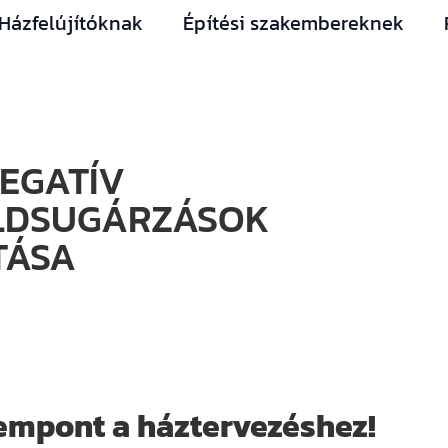
Házfelújítóknak
Építési szakembereknek
NEGATÍV
LDSUGÁRZÁSOK
TÁSA
empont a háztervezéshez!