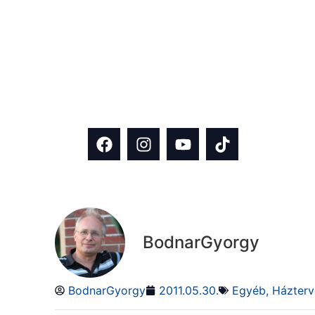
Kövess minket közösségi felületei
mint 13 000-en követik, emellett F
rendszeresen osztunk meg inspiráci
építkezés és házfelújítás témában!
BodnarGyorgy
BodnarGyorgy
2011.05.30.
Egyéb
,
Házterv