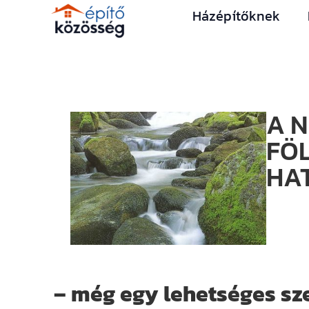
Házépítőknek
A 
FÖ
HA
– még egy lehetséges sz