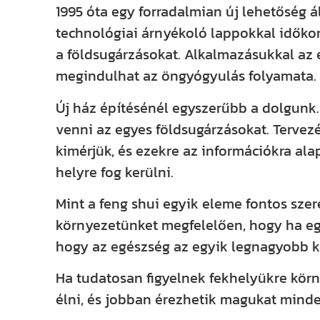
1995 óta egy forradalmian új lehetőség 
technológiai árnyékoló lappokkal időkorl
a földsugárzásokat. Alkalmazásukkal az e
megindulhat az öngyógyulás folyamata.
Új ház építésénél egyszerűbb a dolgunk.
venni az egyes földsugárzásokat. Tervezé
kimérjük, és ezekre az információkra al
helyre fog kerülni.
Mint a feng shui egyik eleme fontos szere
környezetünket megfelelően, hogy ha eg
hogy az egészség az egyik legnagyobb k
Ha tudatosan figyelnek fekhelyükre körn
élni, és jobban érezhetik magukat minde