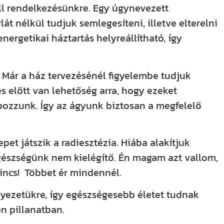
áll rendelkezésünkre. Egy úgynevezett
át nélkül tudjuk semlegesíteni, illetve elterelni
nergetikai háztartás helyreállítható, így
 Már a ház tervezésénél figyelembe tudjuk
s előtt van lehetőség arra, hogy ezeket
apozzunk. Így az ágyunk biztosan a megfelelő
pet játszik a radiesztézia. Hiába alakítjuk
észségünk nem kielégítő. Én magam azt vallom,
incs! Többet ér mindennél.
yezetükre, így egészségesebb életet tudnak
n pillanatban.