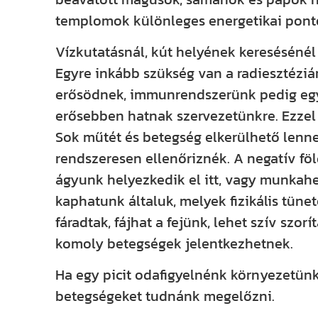
templomok különleges energetikai ponto
Vízkutatásnál, kút helyének keresésénél
Egyre inkább szükség van a radiesztéziá
erősödnek, immunrendszerünk pedig egy
erősebben hatnak szervezetünkre. Ezzel
Sok műtét és betegség elkerülhető lenne
rendszeresen ellenőriznék. A negatív fö
ágyunk helyezkedik el itt, vagy munkahe
kaphatunk általuk, melyek fizikális tün
fáradtak, fájhat a fejünk, lehet szív szo
komoly betegségek jelentkezhetnek.
Ha egy picit odafigyelnénk környezetünk
betegségeket tudnánk megelőzni.