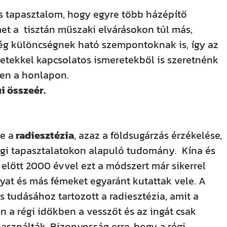
s tapasztalom, hogy egyre több házépítő
met a tisztán műszaki elvárásokon túl más,
g különcségnek ható szempontoknak is, így az
letekkel kapcsolatos ismeretekből is szeretnénk
en a honlapon.
i összeér.
e a
radiesztézia
, azaz a földsugárzás érzékelése,
égi tapasztalatokon alapuló tudomány. Kína és
előtt 2000 évvel ezt a módszert már sikerrel
anyat és más fémeket egyaránt kutattak vele. A
 tudásához tartozott a radiesztézia, amit a
 a régi időkben a vesszőt és az ingát csak
sználták. Bizonyosság erre, hogy a régi