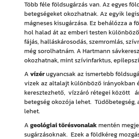
Több féle földsugárzás van. Az egyes fö
betegségeket okozhatnak. Az egyik leg
mágneses kisugárzása. Ez behálózza a fö
hol halad át az emberi testen különböző
fájás, halláskárosodás, szemromlás, szívr
még sorolhatnám. A Hartmann sávkeres
okozhatnak, mint szívinfarktus, epilepszi
A
vízér
ugyancsak az ismertebb földsugár
vizek az altalajt különböző irányokban
keresztezhető, vízzáró rétegei között ár
betegség okozója lehet. Tüdőbetegség, 
lehet.
A
geológiai törésvonalak
mentén megjel
sugárzásoknak. Ezek a földkéreg mozgása