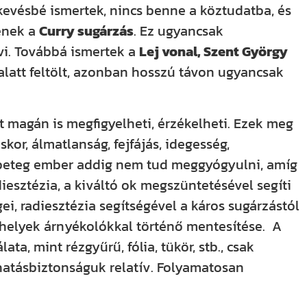
evésbé ismertek, nincs benne a köztudatba, és
enek a
Curry sugárzás
. Ez ugyancsak
vi. Továbbá ismertek a
Lej vonal, Szent György
 alatt feltölt, azonban hosszú távon ugyancsak
t magán is megfigyelheti, érzékelheti. Ezek meg
kor, álmatlanság, fejfájás, idegesség,
y beteg ember addig nem tud meggyógyulni, amíg
diesztézia, a kiváltó ok megszüntetésével segíti
i, radiesztézia segítségével a káros sugárzástól
i helyek árnyékolókkal történő mentesítése. A
a, mint rézgyűrű, fólia, tükör, stb., csak
hatásbiztonságuk relatív. Folyamatosan