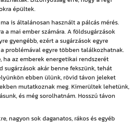
kra épültek.
 ma is általánosan használt a pálcás mérés.
ra a mai ember számára. A földsugárzások
re gyengébb, ezért a sugárzások egyre
 a problémával egyre többen találkozhatnak.
, ha az emberek energetikai rendszerét
ld sugárzások akár benne fekszünk, tehát
lyünkön ebben ülünk, rövid távon jeleket
etekben mutatkoznak meg. Kimerültek lehetünk,
rításunk, és még sorolhatnám. Hosszú távon
re, nagyon sok daganatos, rákos és egyéb