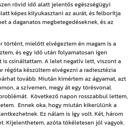
zen rövid idő alatt jelentős egészségügyi
tt képes kilyukasztani az aurát, és felborítja
lehet a daganatos megbetegedéseknek, és az
r történt, mielőtt elvégeztem én magam is a
öztem, és egy idő után folyamatosan igen
is csináltattam. A lelet negatív lett, viszont a
ár régóta készültem elvégezni a radiesztézia
várhat tovább. Miután kimértem az ágyamat, azt
omon, a szívemen, megy át egy törésvonal.
problémát. Következő napon rosszabbul lettem,
rzetem. Ennek oka, hogy miután kikerülünk a
lentkezhetnek. Ez nálam is így volt. Két, három
. Kijelenthetem, azóta tökéletesen jól vagyok.