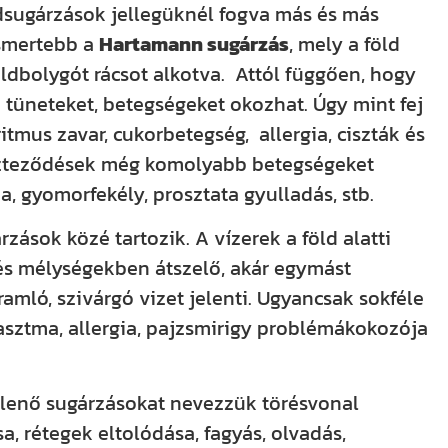
ldsugárzások jellegüknél fogva más és más
ismertebb a
Hartamann sugárzás
, mely a föld
ldbolygót rácsot alkotva. Attól függően, hogy
 tüneteket, betegségeket okozhat. Úgy mint fej
itmus zavar, cukorbetegség, allergia, ciszták és
zteződések még komolyabb betegségeket
a, gyomorfekély, prosztata gyulladás, stb.
zások közé tartozik. A vízerek a föld alatti
 és mélységekben átszelő, akár egymást
amló, szivárgó vizet jelenti. Ugyancsak sokféle
asztma, allergia, pajzsmirigy problémákokozója
enő sugárzásokat nevezzük törésvonal
, rétegek eltolódása, fagyás, olvadás,