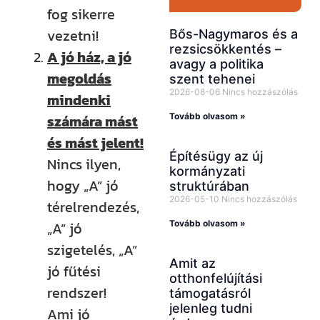
fog sikerre
vezetni!
Bős-Nagymaros és a
rezsicsökkentés –
A jó ház, a jó
avagy a politika
megoldás
szent tehenei
2026-08-06
Nincs hozzászólás
mindenki
Tovább olvasom »
számára mást
és mást jelent!
Építésügy az új
Nincs ilyen,
kormányzati
hogy „A” jó
struktúrában
2026-05-10
Nincs hozzászólás
térelrendezés,
Tovább olvasom »
„A” jó
szigetelés, „A”
Amit az
jó fűtési
otthonfelújítási
rendszer!
támogatásról
jelenleg tudni
Ami jó