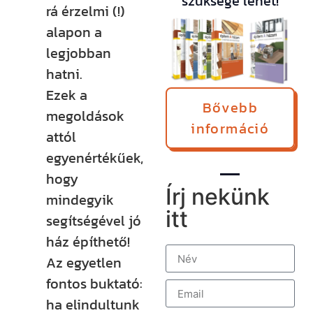
szüksége lehet!
rá érzelmi (!)
alapon a
legjobban
hatni.
Ezek a
Bővebb
megoldások
információ
attól
egyenértékűek,
hogy
Írj nekünk
mindegyik
itt
segítségével jó
ház építhető!
Az egyetlen
fontos buktató:
ha elindultunk