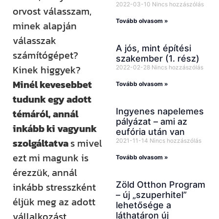
2022-03-10
Nincs hozzászólás
orvost válasszam,
Tovább olvasom »
minek alapján
válasszak
A jós, mint építési
számítógépet?
szakember (1. rész)
Kinek higgyek?
2022-02-28
Nincs hozzászólás
Minél kevesebbet
Tovább olvasom »
tudunk egy adott
Ingyenes napelemes
témáról, annál
pályázat – ami az
inkább ki vagyunk
eufória után van
szolgáltatva
s mivel
2021-11-14
Nincs hozzászólás
ezt mi magunk is
Tovább olvasom »
érezzük, annál
Zöld Otthon Program
inkább stresszként
– új „szuperhitel”
éljük meg az adott
lehetősége a
vállalkozást.
láthatáron új