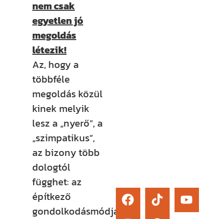
nem csak
élő kérdezési
egyetlen jó
lehetőség és
megoldás
egy támogató
létezik!
közösség segít
Az, hogy a
eligazodni az
többféle
építkezés
megoldás közül
sokszor
kinek melyik
bonyolult
lesz a „nyerő”, a
világában.
„szimpatikus”,
az bizony több
Érdekel
dologtól
függhet: az
építkező
gondolkodásmódjától