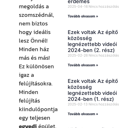
érdemes
megoldás a
2025-04-16
Nincs hozzászólás
szomszédnál,
Tovább olvasom »
nem biztos
hogy ideális
Ezek voltak Az építő
közösség
lesz Önnél!
legnézettebb videói
Minden ház
2024-ben (2. rész)
2025-02-26
Nincs hozzászólás
más és más!
Ez különösen
Tovább olvasom »
igaz a
Ezek voltak Az építő
felújításokra.
közösség
Minden
legnézettebb videói
2024-ben (1. rész)
felújítás
2025-02-13
Nincs hozzászólás
kiindulópontja
Tovább olvasom »
egy teljesen
egyedi
épület,