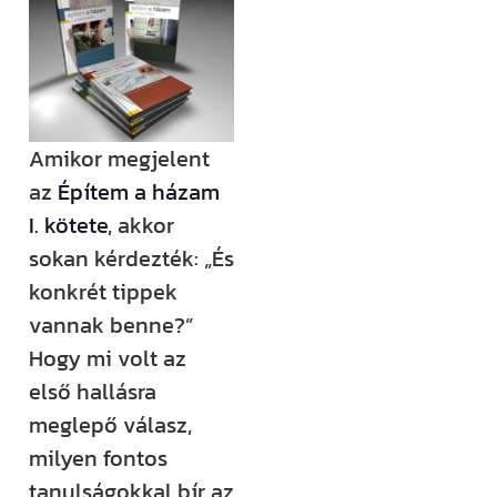
(például
megjelenik egy
új támogatási
lehetőség,
módosul egy
Amikor megjelent
fontos
az
Építem a házam
jogszabály),
I. kötete
, akkor
értesülni fogsz
sokan kérdezték: „És
róla.
konkrét tippek
Ha megjelenik
vannak benne?”
egy új videónk,
Hogy mi volt az
egy új
első hallásra
blogbejegyzésünk,
meglepő válasz,
ha valamilyen
milyen fontos
izgalmas
tanulságokkal bír az