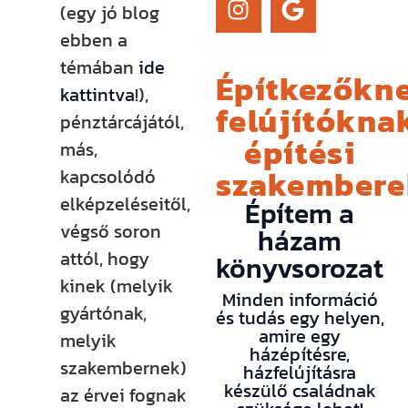
(egy jó blog
ebben a
témában
ide
Építkezőkne
kattintva
!),
felújítóknak
pénztárcájától,
építési
más,
szakember
kapcsolódó
elképzeléseitől,
Építem a
végső soron
házam
attól, hogy
könyvsorozat
kinek (melyik
Minden információ
gyártónak,
és tudás egy helyen,
amire egy
melyik
házépítésre,
szakembernek)
házfelújításra
készülő családnak
az érvei fognak