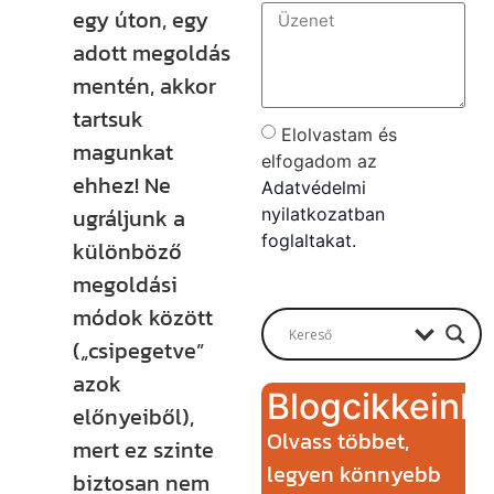
egy úton, egy
adott megoldás
mentén, akkor
tartsuk
Elolvastam és
magunkat
elfogadom az
ehhez! Ne
Adatvédelmi
ugráljunk a
nyilatkozatban
foglaltakat.
különböző
megoldási
Send
módok között
(„csipegetve”
azok
Blogcikkeink
előnyeiből),
Olvass többet,
mert ez szinte
legyen könnyebb
biztosan nem