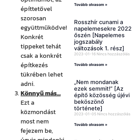
Tovább olvasom »
építtetővel
szorosan
Rosszhír cunami a
együttműködve!
napelemesekre 2022
őszén [Napelemes
Konkrét
jogszabály
tippeket tehát
változások 1. rész]
csak a konkrét
2023-01-16
Nincs hozzászólás
építkezés
Tovább olvasom »
tükrében lehet
„Nem mondanak
adni.
ezek semmit!” [Az
Könnyű más…
építő közösség újévi
Ezt a
beköszönő
története]
közmondást
2023-01-05
Nincs hozzászólás
most nem
Tovább olvasom »
fejezem be,