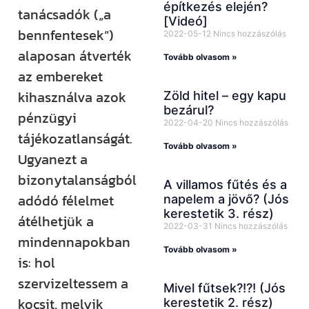
építkezés elején?
tanácsadók („a
[Videó]
bennfentesek”)
2022-05-12
Nincs hozzászólás
alaposan átverték
Tovább olvasom »
az embereket
kihasználva azok
Zöld hitel – egy kapu
bezárul?
pénzügyi
2022-04-20
Nincs hozzászólás
tájékozatlanságát.
Tovább olvasom »
Ugyanezt a
bizonytalanságból
A villamos fűtés és a
adódó félelmet
napelem a jövő? (Jós
kerestetik 3. rész)
átélhetjük a
2022-03-31
Nincs hozzászólás
mindennapokban
Tovább olvasom »
is: hol
szervizeltessem a
Mivel fűtsek?!?! (Jós
kocsit, melyik
kerestetik 2. rész)