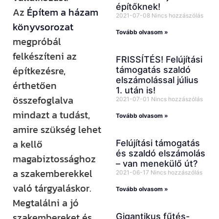
építőknek!
Az
Építem a házam
2021-07-08
Nincs hozzászólás
könyvsorozat
Tovább olvasom »
megpróbál
felkészíteni az
FRISSÍTÉS! Felújítási
építkezésre,
támogatás szaldó
elszámolással július
érthetően
1. után is!
összefoglalva
2021-07-01
Nincs hozzászólás
mindazt a tudást,
Tovább olvasom »
amire szükség lehet
a kellő
Felújítási támogatás
és szaldó elszámolás
magabiztossághoz
– van menekülő út?
a szakemberekkel
2021-06-17
Nincs hozzászólás
való tárgyaláskor.
Tovább olvasom »
Megtalálni a jó
szakembereket és
Gigantikus fűtés-