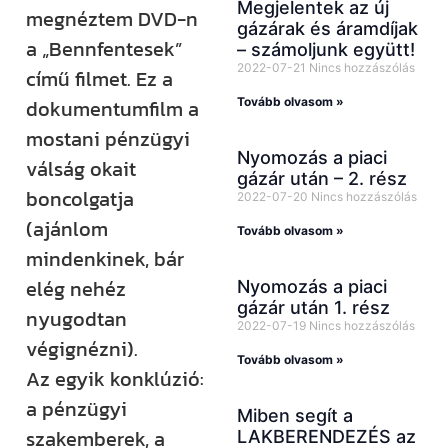
Megjelentek az új
megnéztem DVD-n
gázárak és áramdíjak
a „Bennfentesek”
– számoljunk együtt!
2022-07-21
Nincs hozzászólás
című filmet. Ez a
Tovább olvasom »
dokumentumfilm a
mostani pénzügyi
Nyomozás a piaci
válság okait
gázár után – 2. rész
boncolgatja
2022-07-20
Nincs hozzászólás
(ajánlom
Tovább olvasom »
mindenkinek, bár
elég nehéz
Nyomozás a piaci
gázár után 1. rész
nyugodtan
2022-07-19
Nincs hozzászólás
végignézni).
Tovább olvasom »
Az egyik konklúzió:
a pénzügyi
Miben segít a
szakemberek, a
LAKBERENDEZÉS az