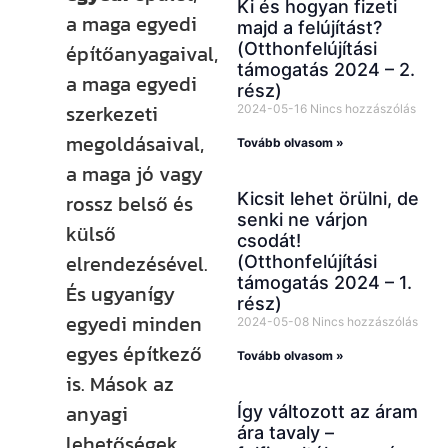
Ki és hogyan fizeti
a maga egyedi
majd a felújítást?
(Otthonfelújítási
építőanyagaival,
támogatás 2024 – 2.
a maga egyedi
rész)
szerkezeti
2024-05-16
Nincs hozzászólás
megoldásaival,
Tovább olvasom »
a maga jó vagy
Kicsit lehet örülni, de
rossz belső és
senki ne várjon
külső
csodát!
elrendezésével.
(Otthonfelújítási
támogatás 2024 – 1.
És ugyanígy
rész)
egyedi minden
2024-05-08
Nincs hozzászólás
egyes építkező
Tovább olvasom »
is. Mások az
anyagi
Így változott az áram
ára tavaly –
lehetőségek,