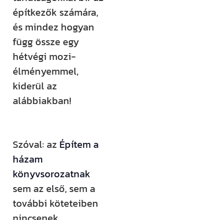
rendezvényt
építkezők számára,
szervezünk –
és mindez hogyan
ezekről mind
függ össze egy
időben
hétvégi mozi-
értesülsz. (Itt
élményemmel,
hirdetjük meg
kiderül az
például a
alábbiakban!
Csináld magad
tanfolyamainkat
és a Tervcafékat
Szóval: az
Építem a
is!)
házam
könyvsorozatnak
Feliratkozom
sem az első, sem a
további köteteiben
nincsenek