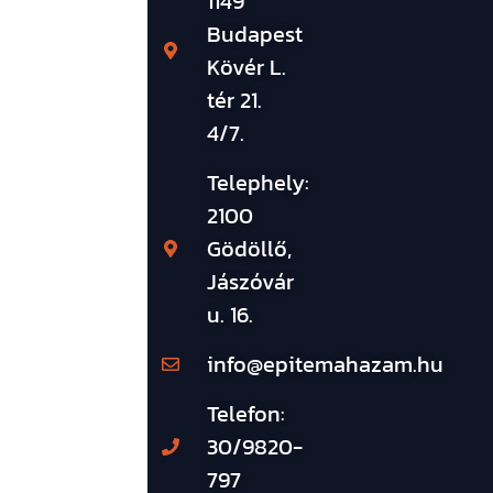
1149
Budapest
Kövér L.
tér 21.
4/7.
Telephely:
2100
Gödöllő,
Jászóvár
u. 16.
info@epitemahazam.hu
Telefon:
30/9820-
797