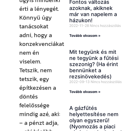
úgyis mindenki
Fontos változás
érti a lényegét.
azoknak, akiknek
már van napelem a
Könnyű úgy
házukon!
tanácsokat
2022-11-28
Nincs hozzászólás
adni, hogy a
Tovább olvasom »
konzekvenciákat
nem én
Mit tegyünk és mit
ne tegyünk a fűtési
viselem.
szezonig? (Ha érint
Tetszik, nem
bennünket a
rezsinövekedés)
tetszik, egy
2022-09-13
Nincs hozzászólás
építkezésen a
Tovább olvasom »
döntés
felelőssége
A gázfűtés
mindig azé, aki:
helyettesítése nem
olyan egyszerű!
– a pénzt adja,
(Nyomozás a piaci