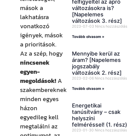
felfigyeltél az apró
mások a
változásokra is?
[Napelemes
lakhatásra
változások 3. rész]
vonatkozó
2023-07-03
Nincs hozzászólás
igények, mások
Tovább olvasom »
a prioritások.
Az a szép, hogy
Mennyibe kerül az
áram? [Napelemes
nincsenek
jogszabály
egyen-
változások 2. rész]
2023-02-06
Nincs hozzászólás
megoldások!
A
szakembereknek
Tovább olvasom »
minden egyes
Energetikai
házon
tanúsítvány – csak
egyedileg kell
helyszíni
felméréssel! (1. rész)
megtalálni az
2023-01-30
Nincs hozzászólás
optimumot, az