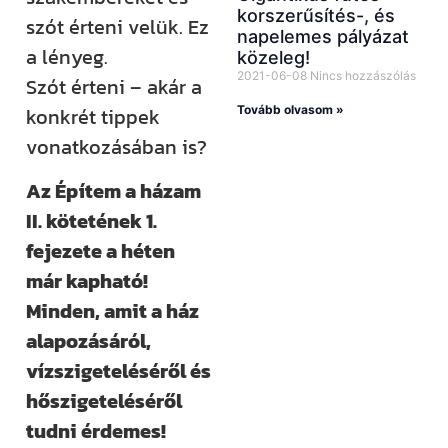
korszerűsítés-, és
szót érteni velük. Ez
napelemes pályázat
a lényeg.
közeleg!
2021-06-08
Nincs hozzászólás
Szót érteni – akár a
Tovább olvasom »
konkrét tippek
vonatkozásában is?
Az Építem a házam
II. kötetének 1.
fejezete a héten
már kapható!
Minden, amit a ház
alapozásáról,
vízszigeteléséről és
hőszigeteléséről
tudni érdemes!