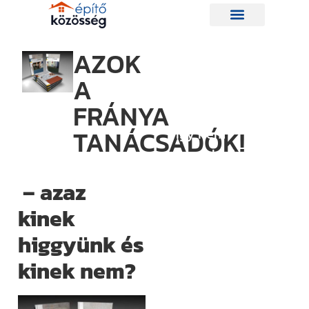
AZOK
A
Hírlevelünk
FRÁNYA
TANÁCSADÓK!
Így nem
maradsz le
egyetlen új
– azaz
információról
kinek
sem.
Ha bármi
higgyünk és
izgalmas
kinek nem?
történik az
építési piacon