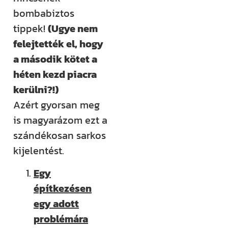
bombabiztos
Építem a
tippek!
(Ugye nem
házam
felejtették el, hogy
klub
a második kötet a
héten kezd piacra
Még több
kerülni?!)
rendszerezett
Azért gyorsan meg
tudásra és
is magyarázom ezt a
támogatásra
szándékosan sarkos
vágysz?
kijelentést.
Csatlakozz az
Egy
Építem a házam
építkezésen
Klubhoz, ahol
egy adott
több száz
problémára
videós anyag,