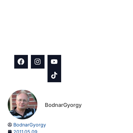
tanácsokat és
hasznos
tartalmakat
építkezés és
házfelújítás
témában!
BodnarGyorgy
BodnarGyorgy
2011.05.09.