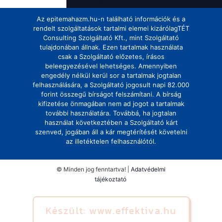
Az epitemahazm.hu-n található információk és a
rendelt szolgáltatások tartalmi elemei kizárólagTÉT
Consulting Szolgáltató Kft., mint Szolgáltató
tulajdonában állnak. Ezen tartalmak használata
csak a Szolgáltató előzetes, írásos
beleegyezésével lehetséges. Amennyiben
engedély nélkül kerül sor a tartalmak jogtalan
felhasználására, a Szolgáltató jogosult napi 82.000
forint összegű bírságot felszámítani. A bírság
kifizetése önmagában nem ad jogot a tartalmak
további használatára. Továbbá, ha jogtalan
használat következtében a Szolgáltató kárt
szenved, jogában áll a kár megtérítését követelni
az illetéktelen felhasználótól.
© Minden jog fenntartva! |
Adatvédelmi
tájékoztató
Készült: www.effektiva.hu