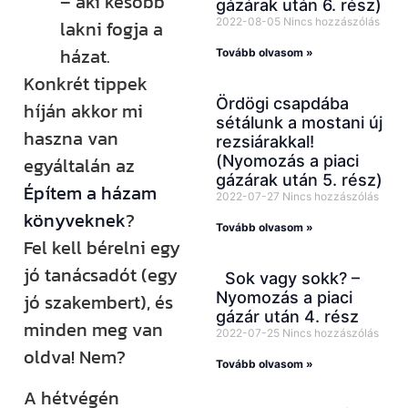
– aki később
gázárak után 6. rész)
2022-08-05
Nincs hozzászólás
lakni fogja a
házat.
Tovább olvasom »
Konkrét tippek
Ördögi csapdába
híján akkor mi
sétálunk a mostani új
haszna van
rezsiárakkal!
(Nyomozás a piaci
egyáltalán az
gázárak után 5. rész)
Építem a házam
2022-07-27
Nincs hozzászólás
könyveknek
?
Tovább olvasom »
Fel kell bérelni egy
jó tanácsadót (egy
Sok vagy sokk? –
Nyomozás a piaci
jó szakembert), és
gázár után 4. rész
minden meg van
2022-07-25
Nincs hozzászólás
oldva! Nem?
Tovább olvasom »
A hétvégén