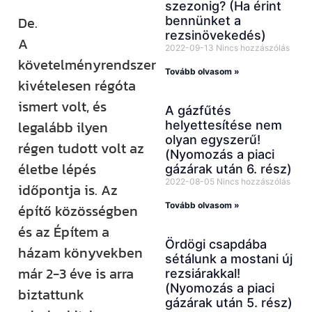
szezonig? (Ha érint
De.
bennünket a
rezsinövekedés)
A
2022-09-13
Nincs hozzászólás
követelményrendszer
Tovább olvasom »
kivételesen régóta
ismert volt, és
A gázfűtés
legalább ilyen
helyettesítése nem
olyan egyszerű!
régen tudott volt az
(Nyomozás a piaci
életbe lépés
gázárak után 6. rész)
2022-08-05
Nincs hozzászólás
időpontja is. Az
Tovább olvasom »
építő közösségben
és az Építem a
Ördögi csapdába
házam könyvekben
sétálunk a mostani új
már 2-3 éve is arra
rezsiárakkal!
(Nyomozás a piaci
biztattunk
gázárak után 5. rész)