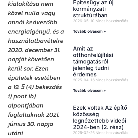
Építésügy az új
kialakítása nem
kormányzati
közel nulla vagy
struktúrában
annál kedvezőbb
2026-05-10
Nincs hozzászólás
energiaigényű, és a
Tovább olvasom »
használatbavételre
Amit az
2020. december 31.
otthonfelújítási
napját követően
támogatásról
kerül sor. Ezen
jelenleg tudni
érdemes
épületek esetében
2025-04-16
Nincs hozzászólás
a 19. § (4) bekezdés
Tovább olvasom »
i) pont ib)
alpontjában
Ezek voltak Az építő
foglaltaknak 2021.
közösség
legnézettebb videói
június 30. napja
2024-ben (2. rész)
utáni
2025-02-26
Nincs hozzászólás