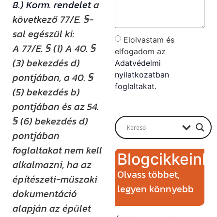
8.) Korm. rendelet
a
következő 77/E. §-
sal egészül ki:
Elolvastam és
A 77/E. § (1) A 40. §
elfogadom az
(3) bekezdés d)
Adatvédelmi
nyilatkozatban
pontjában, a 40. §
foglaltakat.
(5) bekezdés b)
Send
pontjában és az 54.
§ (6) bekezdés d)
pontjában
foglaltakat nem kell
Blogcikkeink
alkalmazni, ha az
Olvass többet,
építészeti-műszaki
legyen könnyebb
dokumentáció
alapján az épület