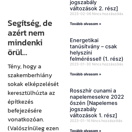
jogszabály
változások 2. rész]
2023-02-06
Nincs hozzászólás
Segítség, de
Tovább olvasom »
azért nem
mindenki
Energetikai
tanúsítvány – csak
örül…
helyszíni
felméréssel! (1. rész)
2023-01-30
Nincs hozzászólás
Tény, hogy a
szakemberhiány
Tovább olvasom »
sokak elképzelését
Rosszhír cunami a
keresztülhúzta az
napelemesekre 2022
építkezés
őszén [Napelemes
jogszabály
befejezésére
változások 1. rész]
vonatkozóan.
2023-01-16
Nincs hozzászólás
(Valószínűleg ezen
Tovább olvasom »