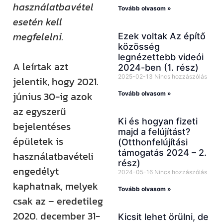
használatbavétel
Tovább olvasom »
esetén kell
megfelelni.
Ezek voltak Az építő
közösség
legnézettebb videói
A leírtak azt
2024-ben (1. rész)
2025-02-13
Nincs hozzászólás
jelentik, hogy 2021.
június 30-ig azok
Tovább olvasom »
az egyszerű
Ki és hogyan fizeti
bejelentéses
majd a felújítást?
épületek is
(Otthonfelújítási
támogatás 2024 – 2.
használatbavételi
rész)
engedélyt
2024-05-16
Nincs hozzászólás
kaphatnak, melyek
Tovább olvasom »
csak az – eredetileg
2020. december 31-
Kicsit lehet örülni, de