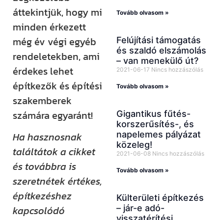
áttekintjük, hogy mi
Tovább olvasom »
minden érkezett
még év végi egyéb
Felújítási támogatás
és szaldó elszámolás
rendeletekben, ami
– van menekülő út?
érdekes lehet
2021-06-17
Nincs hozzászólás
építkezők és építési
Tovább olvasom »
szakemberek
számára egyaránt!
Gigantikus fűtés-
korszerűsítés-, és
napelemes pályázat
Ha hasznosnak
közeleg!
találtátok a cikket
2021-06-08
Nincs hozzászólás
és továbbra is
Tovább olvasom »
szeretnétek értékes,
építkezéshez
Külterületi építkezés
– jár-e adó-
kapcsolódó
visszatérítési