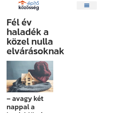
Fél év
haladék a
Hírlevelünk
közel nulla
elvárásoknak
Így nem
maradsz le
egyetlen új
információról
sem.
Ha bármi
izgalmas
– avagy két
történik az
nappal a
építési piacon