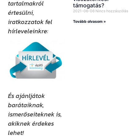
tartalmakról
támogatás?
értesülni,
2021-06-06
Nincs hozzászólás
iratkozzatok fel
Tovább olvasom »
hírleveleinkre:
És ajánljátok
barátaiknak,
ismerőseiteknek is,
akiknek érdekes
lehet!