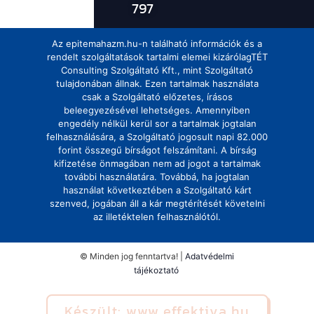
797
Az epitemahazm.hu-n található információk és a
rendelt szolgáltatások tartalmi elemei kizárólagTÉT
Consulting Szolgáltató Kft., mint Szolgáltató
tulajdonában állnak. Ezen tartalmak használata
csak a Szolgáltató előzetes, írásos
beleegyezésével lehetséges. Amennyiben
engedély nélkül kerül sor a tartalmak jogtalan
felhasználására, a Szolgáltató jogosult napi 82.000
forint összegű bírságot felszámítani. A bírság
kifizetése önmagában nem ad jogot a tartalmak
további használatára. Továbbá, ha jogtalan
használat következtében a Szolgáltató kárt
szenved, jogában áll a kár megtérítését követelni
az illetéktelen felhasználótól.
© Minden jog fenntartva! |
Adatvédelmi
tájékoztató
Készült: www.effektiva.hu