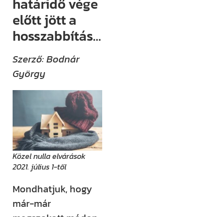
határidő vége
(például
előtt jött a
megjelenik egy
hosszabbítás…
új támogatási
lehetőség,
Szerző: Bodnár
módosul egy
György
fontos
jogszabály),
értesülni fogsz
róla.
Ha megjelenik
egy új videónk,
Közel nulla elvárások
egy új
2021. július 1-től
blogbejegyzésünk,
Mondhatjuk, hogy
ha valamilyen
már-már
izgalmas