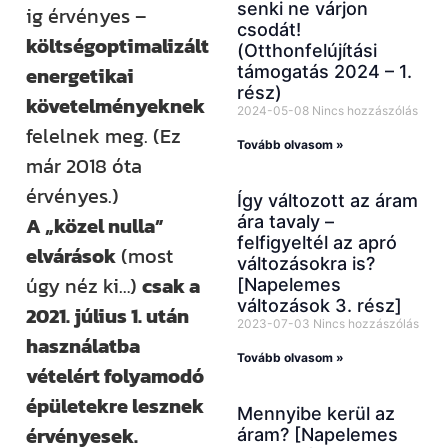
senki ne várjon
ig érvényes –
csodát!
költségoptimalizált
(Otthonfelújítási
támogatás 2024 – 1.
energetikai
rész)
követelményeknek
2024-05-08
Nincs hozzászólás
felelnek meg. (Ez
Tovább olvasom »
már 2018 óta
érvényes.)
Így változott az áram
ára tavaly –
A „közel nulla”
felfigyeltél az apró
elvárások
(most
változásokra is?
úgy néz ki…)
csak a
[Napelemes
változások 3. rész]
2021. július 1. után
2023-07-03
Nincs hozzászólás
használatba
Tovább olvasom »
vételért folyamodó
épületekre lesznek
Mennyibe kerül az
érvényesek.
áram? [Napelemes