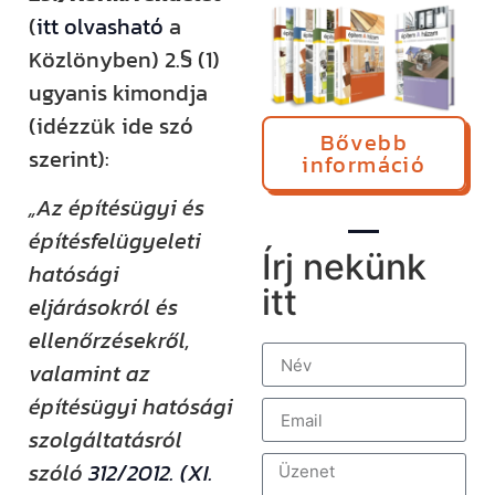
(
itt olvasható
a
Közlönyben) 2.§ (1)
ugyanis kimondja
(idézzük ide szó
Bővebb
szerint):
információ
„Az építésügyi és
építésfelügyeleti
Írj nekünk
hatósági
itt
eljárásokról és
ellenőrzésekről,
valamint az
építésügyi hatósági
szolgáltatásról
szóló
312/2012. (XI.