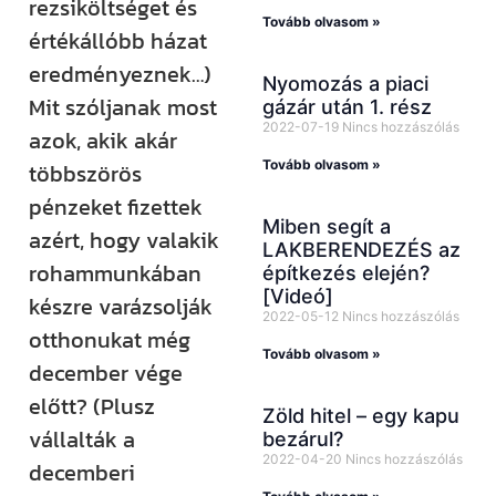
rezsiköltséget és
Tovább olvasom »
értékállóbb házat
eredményeznek…)
Nyomozás a piaci
Mit szóljanak most
gázár után 1. rész
2022-07-19
Nincs hozzászólás
azok, akik akár
Tovább olvasom »
többszörös
pénzeket fizettek
Miben segít a
azért, hogy valakik
LAKBERENDEZÉS az
rohammunkában
építkezés elején?
[Videó]
készre varázsolják
2022-05-12
Nincs hozzászólás
otthonukat még
Tovább olvasom »
december vége
előtt? (Plusz
Zöld hitel – egy kapu
vállalták a
bezárul?
2022-04-20
Nincs hozzászólás
decemberi