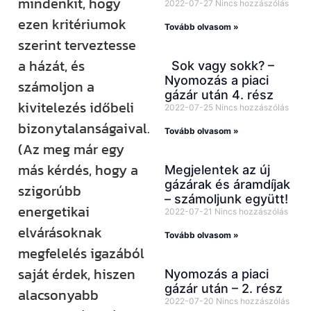
mindenkit, hogy
2022-07-27
Nincs hozzászólás
ezen kritériumok
Tovább olvasom »
szerint terveztesse
a házát, és
Sok vagy sokk? –
Nyomozás a piaci
számoljon a
gázár után 4. rész
kivitelezés időbeli
2022-07-25
Nincs hozzászólás
bizonytalanságaival.
Tovább olvasom »
(Az meg már egy
más kérdés, hogy a
Megjelentek az új
gázárak és áramdíjak
szigorúbb
– számoljunk együtt!
energetikai
2022-07-21
Nincs hozzászólás
elvárásoknak
Tovább olvasom »
megfelelés igazából
saját érdek, hiszen
Nyomozás a piaci
gázár után – 2. rész
alacsonyabb
2022-07-20
Nincs hozzászólás