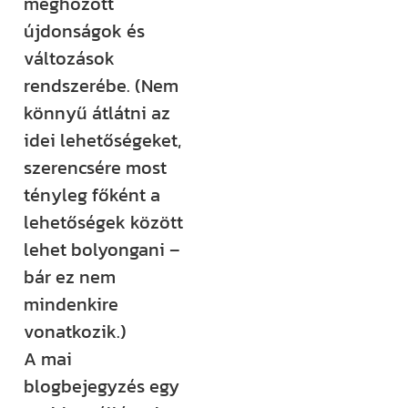
meghozott
Építem a
újdonságok és
házam
változások
klub
rendszerébe. (Nem
könnyű átlátni az
idei lehetőségeket,
Még több
szerencsére most
rendszerezett
tényleg főként a
tudásra és
lehetőségek között
támogatásra
lehet bolyongani –
vágysz?
bár ez nem
Csatlakozz az
mindenkire
Építem a házam
vonatkozik.)
Klubhoz, ahol
A mai
több száz
blogbejegyzés egy
videós anyag,