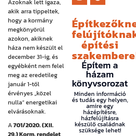
Azoknak lett igaza,
akik arra tippeltek,
Építkezőkne
hogy a kormány
megkönyörül
felújítóknak
azokon, akiknek
építési
háza nem készült el
szakember
december 31-ig, és
Építem a
egyébként nem felel
házam
meg az eredetileg
könyvsorozat
január 1-től
érvényes „közel
Minden információ
és tudás egy helyen,
nulla” energetikai
amire egy
elvárásoknak.
házépítésre,
házfelújításra
készülő családnak
A
701/2020. (XII.
szüksége lehet!
29.) Korm. rendelet