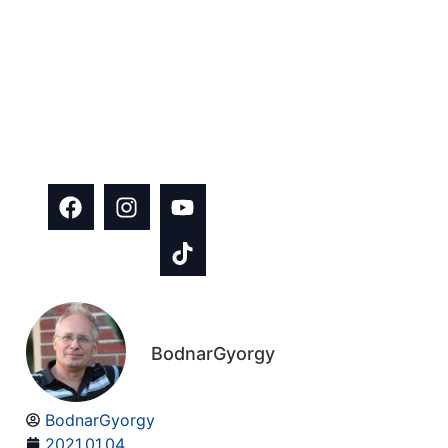
tanácsokat és
hasznos
tartalmakat
építkezés és
házfelújítás
témában!
BodnarGyorgy
BodnarGyorgy
2021.01.04.