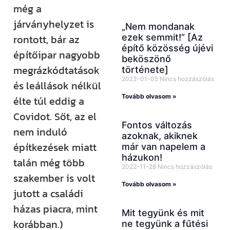
még a
járványhelyzet is
„Nem mondanak
ezek semmit!” [Az
rontott, bár az
építő közösség újévi
építőipar nagyobb
beköszönő
megrázkódtatások
története]
2023-01-05
Nincs hozzászólás
és leállások nélkül
Tovább olvasom »
élte túl eddig a
Covidot. Sőt, az el
Fontos változás
nem induló
azoknak, akiknek
építkezések miatt
már van napelem a
házukon!
talán még több
2022-11-28
Nincs hozzászólás
szakember is volt
Tovább olvasom »
jutott a családi
házas piacra, mint
Mit tegyünk és mit
korábban.)
ne tegyünk a fűtési