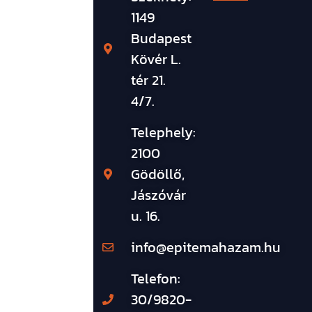
1149
Budapest
Kövér L.
tér 21.
4/7.
Telephely:
2100
Gödöllő,
Jászóvár
u. 16.
info@epitemahazam.hu
Telefon:
30/9820-