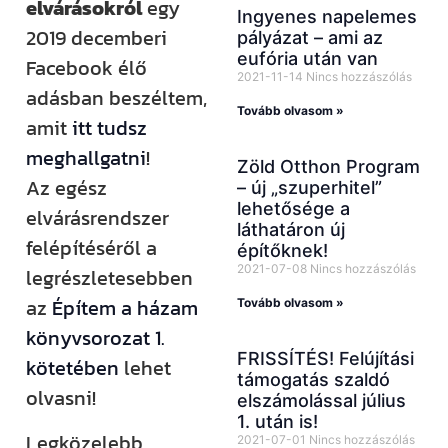
elvárásokról
egy
Ingyenes napelemes
2019 decemberi
pályázat – ami az
eufória után van
Facebook élő
2021-11-14
Nincs hozzászólás
adásban beszéltem,
Tovább olvasom »
amit
itt tudsz
meghallgatni
!
Zöld Otthon Program
Az egész
– új „szuperhitel”
lehetősége a
elvárásrendszer
láthatáron új
felépítéséről a
építőknek!
2021-07-08
Nincs hozzászólás
legrészletesebben
az
Építem a házam
Tovább olvasom »
könyvsorozat 1.
FRISSÍTÉS! Felújítási
kötetében
lehet
támogatás szaldó
olvasni!
elszámolással július
1. után is!
Legközelebb
2021-07-01
Nincs hozzászólás