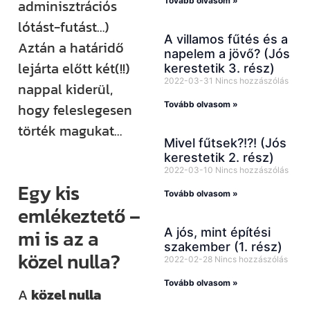
Tovább olvasom »
adminisztrációs
lótást-futást…)
A villamos fűtés és a
Aztán a határidő
napelem a jövő? (Jós
lejárta előtt két(!!)
kerestetik 3. rész)
2022-03-31
Nincs hozzászólás
nappal kiderül,
Tovább olvasom »
hogy feleslegesen
törték magukat…
Mivel fűtsek?!?! (Jós
kerestetik 2. rész)
2022-03-10
Nincs hozzászólás
Egy kis
Tovább olvasom »
emlékeztető –
mi is az a
A jós, mint építési
szakember (1. rész)
közel nulla?
2022-02-28
Nincs hozzászólás
Tovább olvasom »
A
közel nulla