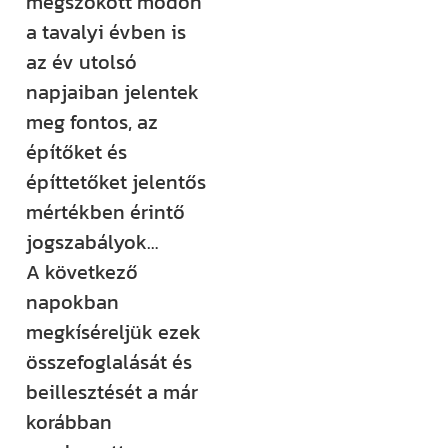
megszokott módon
rendezvényt
a tavalyi évben is
szervezünk –
az év utolsó
ezekről mind
napjaiban jelentek
időben
meg fontos, az
értesülsz. (Itt
építőket és
hirdetjük meg
építtetőket jelentős
például a
mértékben érintő
Csináld magad
jogszabályok…
tanfolyamainkat
A következő
és a Tervcafékat
napokban
is!)
megkíséreljük ezek
összefoglalását és
Feliratkozom
beillesztését a már
korábban