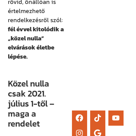
rövid, önállóan is
élő kérdezési
értelmezhető
lehetőség és
rendelkezésről szól:
egy támogató
fél évvel kitolódik a
közösség segít
„közel nulla”
eligazodni az
elvárások életbe
építkezés
lépése.
sokszor
bonyolult
világában.
Közel nulla
Érdekel
csak 2021.
július 1-től –
maga a
rendelet