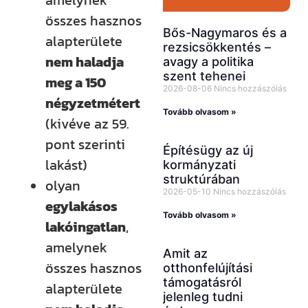
amelynek
összes hasznos
Bős-Nagymaros és a
alapterülete
rezsicsökkentés –
nem haladja
avagy a politika
szent tehenei
meg a 150
2026-08-06
Nincs hozzászólás
négyzetmétert
Tovább olvasom »
(kivéve az 59.
pont szerinti
Építésügy az új
lakást)
kormányzati
struktúrában
olyan
2026-05-10
Nincs hozzászólás
egylakásos
Tovább olvasom »
lakóingatlan
,
amelynek
Amit az
összes hasznos
otthonfelújítási
támogatásról
alapterülete
jelenleg tudni