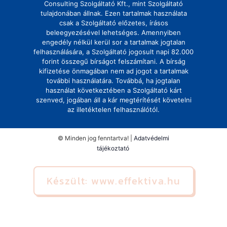
Consulting Szolgáltató Kft., mint Szolgáltató
tulajdonában állnak. Ezen tartalmak használata
csak a Szolgáltató előzetes, írásos
beleegyezésével lehetséges. Amennyiben
engedély nélkül kerül sor a tartalmak jogtalan
felhasználására, a Szolgáltató jogosult napi 82.000
forint összegű bírságot felszámítani. A bírság
kifizetése önmagában nem ad jogot a tartalmak
további használatára. Továbbá, ha jogtalan
használat következtében a Szolgáltató kárt
szenved, jogában áll a kár megtérítését követelni
az illetéktelen felhasználótól.
© Minden jog fenntartva! |
Adatvédelmi
tájékoztató
Készült: www.effektiva.hu