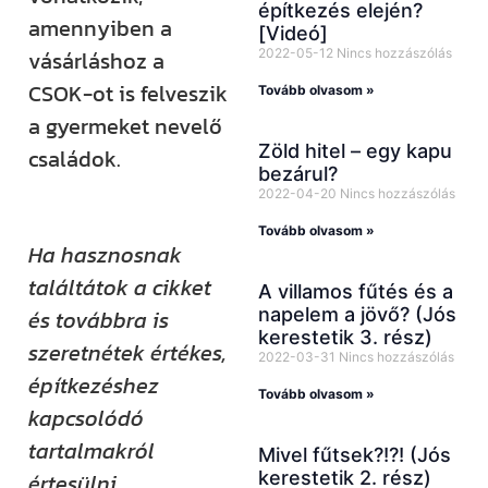
építkezés elején?
amennyiben a
[Videó]
2022-05-12
Nincs hozzászólás
vásárláshoz a
CSOK-ot is felveszik
Tovább olvasom »
a gyermeket nevelő
Zöld hitel – egy kapu
családok.
bezárul?
2022-04-20
Nincs hozzászólás
Tovább olvasom »
Ha hasznosnak
találtátok a cikket
A villamos fűtés és a
napelem a jövő? (Jós
és továbbra is
kerestetik 3. rész)
szeretnétek értékes,
2022-03-31
Nincs hozzászólás
építkezéshez
Tovább olvasom »
kapcsolódó
tartalmakról
Mivel fűtsek?!?! (Jós
kerestetik 2. rész)
értesülni,