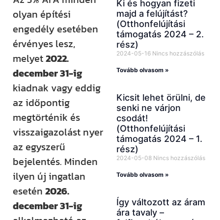
Ki és hogyan fizeti
olyan építési
majd a felújítást?
(Otthonfelújítási
engedély esetében
támogatás 2024 – 2.
érvényes lesz,
rész)
2024-05-16
Nincs hozzászólás
melyet
2022.
december 31-ig
Tovább olvasom »
kiadnak vagy eddig
Kicsit lehet örülni, de
az időpontig
senki ne várjon
megtörténik és
csodát!
(Otthonfelújítási
visszaigazolást nyer
támogatás 2024 – 1.
az egyszerű
rész)
2024-05-08
Nincs hozzászólás
bejelentés. Minden
ilyen új ingatlan
Tovább olvasom »
esetén
2026.
Így változott az áram
december 31-ig
ára tavaly –