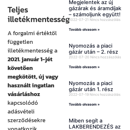
Megjelentek az új
Teljes
gázárak és áramdíjak
– számoljunk együtt!
illetékmentesség
2022-07-21
Nincs hozzászólás
Tovább olvasom »
A forgalmi értéktől
független
Nyomozás a piaci
illetékmentesség a
gázár után – 2. rész
2022-07-20
Nincs hozzászólás
2021. január 1-jét
követően
Tovább olvasom »
megkötött, új vagy
Nyomozás a piaci
használt ingatlan
gázár után 1. rész
vásárláshoz
2022-07-19
Nincs hozzászólás
kapcsolódó
Tovább olvasom »
adásvételi
szerződésekre
Miben segít a
LAKBERENDEZÉS az
vonatkozik,