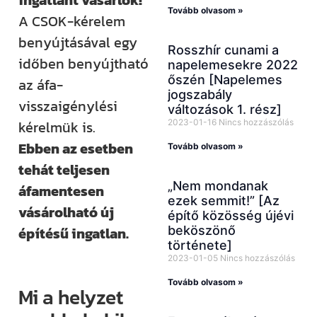
ingatlant vásárlók!
Tovább olvasom »
A CSOK-kérelem
benyújtásával egy
Rosszhír cunami a
időben benyújtható
napelemesekre 2022
őszén [Napelemes
az áfa-
jogszabály
visszaigénylési
változások 1. rész]
2023-01-16
Nincs hozzászólás
kérelmük is.
Ebben az esetben
Tovább olvasom »
tehát teljesen
„Nem mondanak
áfamentesen
ezek semmit!” [Az
vásárolható új
építő közösség újévi
beköszönő
építésű ingatlan.
története]
2023-01-05
Nincs hozzászólás
Tovább olvasom »
Mi a helyzet