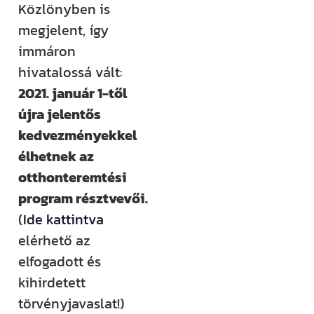
Közlönyben is
rendezvényt
megjelent, így
szervezünk –
immáron
ezekről mind
hivatalossá vált:
időben
2021. január 1-től
értesülsz. (Itt
újra jelentős
hirdetjük meg
kedvezményekkel
például a
élhetnek az
Csináld magad
otthonteremtési
tanfolyamainkat
program résztvevői.
és a Tervcafékat
(
Ide kattintva
is!)
elérhető az
elfogadott és
Feliratkozom
kihirdetett
törvényjavaslat!)