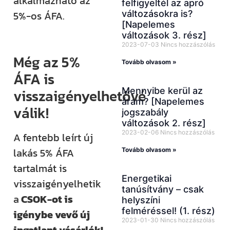
alkalmazható az
felfigyeltél az apró
változásokra is?
5%-os ÁFA.
[Napelemes
változások 3. rész]
2023-07-03
Nincs hozzászólás
Még az 5%
Tovább olvasom »
ÁFA is
Mennyibe kerül az
visszaigényelhetővé
áram? [Napelemes
válik!
jogszabály
változások 2. rész]
2023-02-06
Nincs hozzászólás
A fentebb leírt új
lakás 5% ÁFA
Tovább olvasom »
tartalmát is
Energetikai
visszaigényelhetik
tanúsítvány – csak
a
CSOK-ot is
helyszíni
felméréssel! (1. rész)
igénybe vevő új
2023-01-30
Nincs hozzászólás