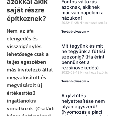
azokkal akik
Fontos változás
azoknak, akiknek
saját részre
már van napelem a
építkeznek?
házukon!
2022-11-28
Nincs hozzászólás
Nem, az áfa
Tovább olvasom »
elengedés és
visszaigénylés
Mit tegyünk és mit
ne tegyünk a fűtési
lehetősége csak a
szezonig? (Ha érint
teljes egészében
bennünket a
rezsinövekedés)
más kivitelező által
2022-09-13
Nincs hozzászólás
megvalósított és
Tovább olvasom »
megvásárolt új
értékesítésű
A gázfűtés
ingatlanokra
helyettesítése nem
olyan egyszerű!
vonatkozik. (Családi
(Nyomozás a piaci