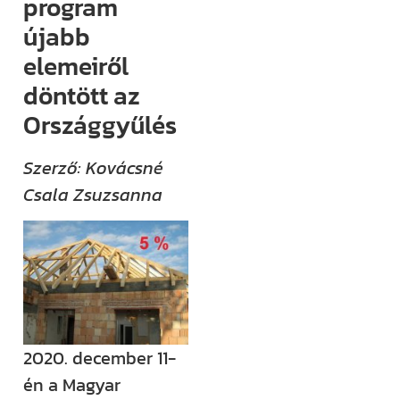
program
(például
újabb
megjelenik egy
elemeiről
új támogatási
döntött az
lehetőség,
Országgyűlés
módosul egy
fontos
Szerző: Kovácsné
jogszabály),
Csala Zsuzsanna
értesülni fogsz
róla.
Ha megjelenik
egy új videónk,
egy új
blogbejegyzésünk,
2020. december 11-
ha valamilyen
én a Magyar
izgalmas