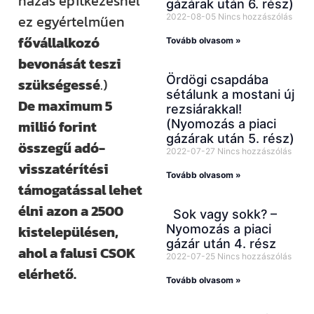
házas építkezésnél
gázárak után 6. rész)
2022-08-05
Nincs hozzászólás
ez egyértelműen
fővállalkozó
Tovább olvasom »
bevonását teszi
Ördögi csapdába
szükségessé
.)
sétálunk a mostani új
De maximum 5
rezsiárakkal!
(Nyomozás a piaci
millió forint
gázárak után 5. rész)
összegű adó-
2022-07-27
Nincs hozzászólás
visszatérítési
Tovább olvasom »
támogatással lehet
élni azon a 2500
Sok vagy sokk? –
Nyomozás a piaci
kistelepülésen,
gázár után 4. rész
ahol a falusi CSOK
2022-07-25
Nincs hozzászólás
elérhető.
Tovább olvasom »