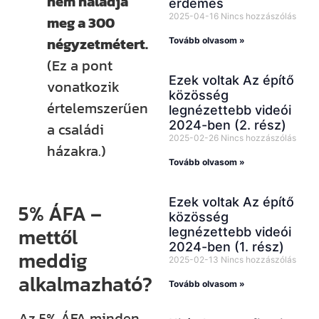
nem haladja
érdemes
2025-04-16
Nincs hozzászólás
meg a 300
négyzetmétert.
Tovább olvasom »
(Ez a pont
Ezek voltak Az építő
vonatkozik
közösség
értelemszerűen
legnézettebb videói
2024-ben (2. rész)
a családi
2025-02-26
Nincs hozzászólás
házakra.)
Tovább olvasom »
Ezek voltak Az építő
5% ÁFA –
közösség
mettől
legnézettebb videói
2024-ben (1. rész)
meddig
2025-02-13
Nincs hozzászólás
alkalmazható?
Tovább olvasom »
Az 5% ÁFA minden