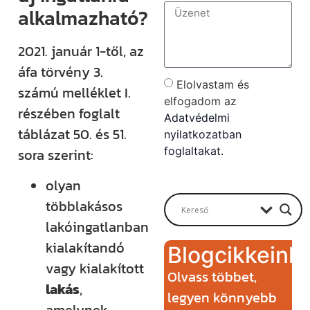
alkalmazható?
2021. január 1-től, az
áfa törvény 3.
Elolvastam és
számú melléklet I.
elfogadom az
részében foglalt
Adatvédelmi
táblázat 50. és 51.
nyilatkozatban
foglaltakat.
sora szerint:
Send
olyan
többlakásos
lakóingatlanban
kialakítandó
Blogcikkeink
vagy kialakított
Olvass többet,
lakás
,
legyen könnyebb