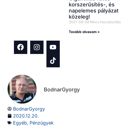
korszerűsítés-, és
tartalmakat
napelemes pályázat
építkezés és
közeleg!
házfelújítás
2021-06-08
Nincs hozzászólás
témában!
Tovább olvasom »
BodnarGyorgy
BodnarGyorgy
2020.12.20.
Egyéb
,
Pénzügyek