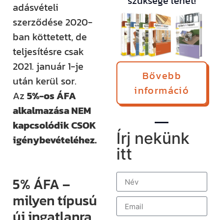
szüksége lehet!
adásvételi
szerződése 2020-
ban köttetett, de
teljesítésre csak
2021. január 1-je
Bővebb
után kerül sor.
információ
Az
5%-os ÁFA
alkalmazása NEM
kapcsolódik CSOK
Írj nekünk
igénybevételéhez.
itt
5% ÁFA –
milyen típusú
új ingatlanra