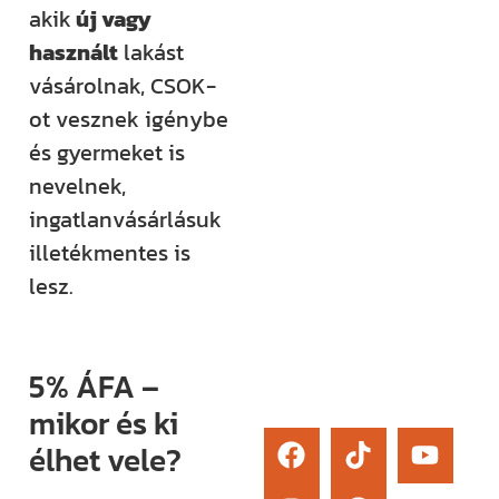
akik
új vagy
élő kérdezési
használt
lakást
lehetőség és
vásárolnak, CSOK-
egy támogató
ot vesznek igénybe
közösség segít
és gyermeket is
eligazodni az
nevelnek,
építkezés
ingatlanvásárlásuk
sokszor
illetékmentes is
bonyolult
lesz.
világában.
Érdekel
5% ÁFA –
mikor és ki
élhet vele?