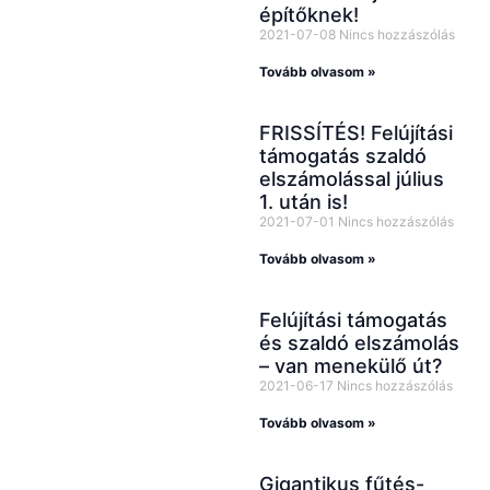
építőknek!
közösségi
2021-07-08
Nincs hozzászólás
felületeinken is!
Tovább olvasom »
YouTube-
csatornánkat már
FRISSÍTÉS! Felújítási
több mint 13 000-
támogatás szaldó
elszámolással július
en követik,
1. után is!
emellett
2021-07-01
Nincs hozzászólás
Facebookon,
Tovább olvasom »
Instagramon és
TikTokon is
Felújítási támogatás
és szaldó elszámolás
rendszeresen
– van menekülő út?
osztunk meg
2021-06-17
Nincs hozzászólás
inspirációkat,
Tovább olvasom »
tanácsokat és
hasznos
Gigantikus fűtés-