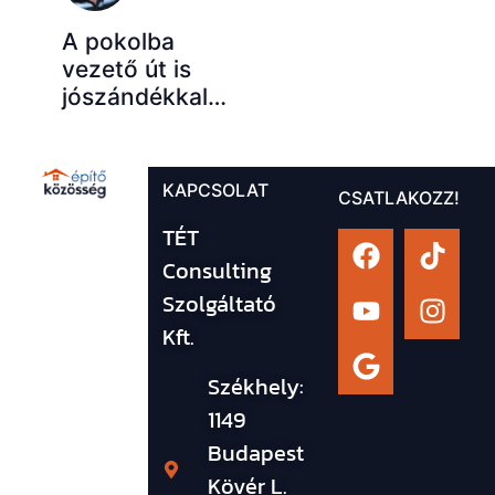
A pokolba
vezető út is
jószándékkal…
KAPCSOLAT
CSATLAKOZZ!
TÉT
Consulting
Szolgáltató
Kft.
Székhely:
1149
Budapest
Kövér L.