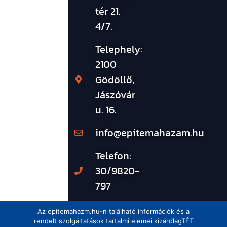
tér 21.
4/7.
Telephely:
2100
Gödöllő,
Jászóvár
u. 16.
info@epitemahazam.hu
Telefon:
30/9820-
797
Az epitemahazm.hu-n található információk és a
rendelt szolgáltatások tartalmi elemei kizárólagTÉT