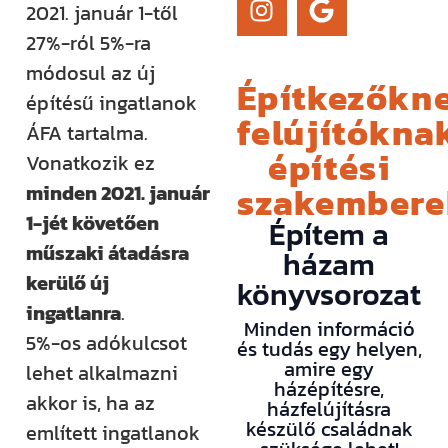
2021. január 1-től
27%-ról 5%-ra
módosul az új
Építkezőkne
építésű ingatlanok
felújítóknak
ÁFA tartalma.
építési
Vonatkozik ez
szakember
minden 2021. január
1-jét követően
Építem a
műszaki átadásra
házam
kerülő új
könyvsorozat
ingatlanra
.
Minden információ
5%-os adókulcsot
és tudás egy helyen,
amire egy
lehet alkalmazni
házépítésre,
akkor is, ha az
házfelújításra
készülő családnak
említett ingatlanok