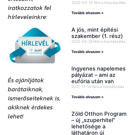
2022-03-10
Nincs hozzászólás
iratkozzatok fel
Tovább olvasom »
hírleveleinkre:
A jós, mint építési
szakember (1. rész)
2022-02-28
Nincs hozzászólás
Tovább olvasom »
Ingyenes napelemes
pályázat – ami az
És ajánljátok
eufória után van
2021-11-14
Nincs hozzászólás
barátaiknak,
ismerőseiteknek is,
Tovább olvasom »
akiknek érdekes
Zöld Otthon Program
lehet!
– új „szuperhitel”
lehetősége a
Kövess minket
láthatáron új