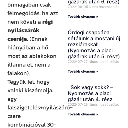
gázárak után 6. rész)
önmagában csak
2022-08-05
Nincs hozzászólás
félmegoldás, ha azt
Tovább olvasom »
nem követi a
régi
nyílászárók
Ördögi csapdába
cseréje.
(Ennek
sétálunk a mostani új
rezsiárakkal!
hiányában a hő
(Nyomozás a piaci
most az ablakokon
gázárak után 5. rész)
2022-07-27
Nincs hozzászólás
illanna el, nem a
falakon).
Tovább olvasom »
Tegyük fel, hogy
Sok vagy sokk? –
valaki kiszámolja:
Nyomozás a piaci
egy
gázár után 4. rész
2022-07-25
Nincs hozzászólás
falszigetelés+nyílászáró-
csere
Tovább olvasom »
kombinációval 30-