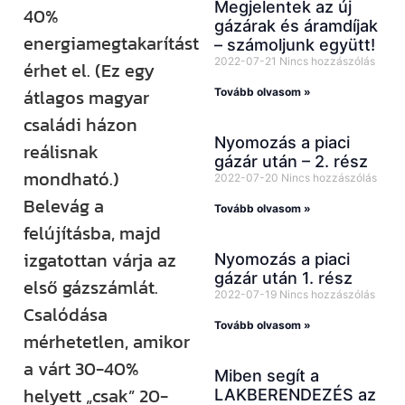
Megjelentek az új
40%
gázárak és áramdíjak
energiamegtakarítást
– számoljunk együtt!
2022-07-21
Nincs hozzászólás
érhet el. (Ez egy
átlagos magyar
Tovább olvasom »
családi házon
Nyomozás a piaci
reálisnak
gázár után – 2. rész
mondható.)
2022-07-20
Nincs hozzászólás
Belevág a
Tovább olvasom »
felújításba, majd
izgatottan várja az
Nyomozás a piaci
gázár után 1. rész
első gázszámlát.
2022-07-19
Nincs hozzászólás
Csalódása
Tovább olvasom »
mérhetetlen, amikor
a várt 30-40%
Miben segít a
helyett „csak” 20-
LAKBERENDEZÉS az