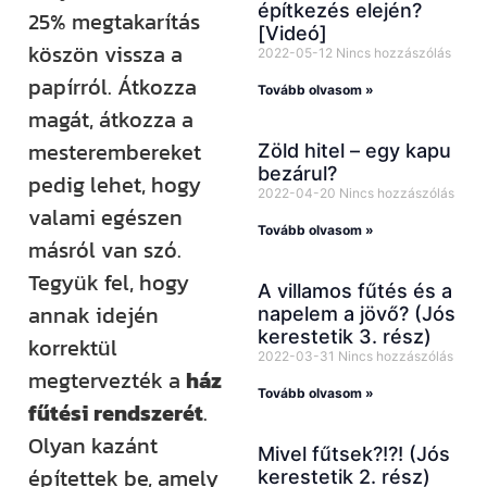
építkezés elején?
25% megtakarítás
[Videó]
köszön vissza a
2022-05-12
Nincs hozzászólás
papírról. Átkozza
Tovább olvasom »
magát, átkozza a
mesterembereket
Zöld hitel – egy kapu
bezárul?
pedig lehet, hogy
2022-04-20
Nincs hozzászólás
valami egészen
Tovább olvasom »
másról van szó.
Tegyük fel, hogy
A villamos fűtés és a
annak idején
napelem a jövő? (Jós
kerestetik 3. rész)
korrektül
2022-03-31
Nincs hozzászólás
megtervezték a
ház
Tovább olvasom »
fűtési rendszerét
.
Olyan kazánt
Mivel fűtsek?!?! (Jós
építettek be, amely
kerestetik 2. rész)