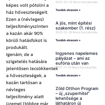
2022-03-10
Nincs hozzászólás
képes volt pótolni a
Tovább olvasom »
ház hőveszteségeit.
Ezen a (névleges)
A jós, mint építési
teljesítményszinten
szakember (1. rész)
a kazán akár 90%
2022-02-28
Nincs hozzászólás
körüli hatásfokot is
Tovább olvasom »
produkált.
Ingyenes napelemes
Igenám, de a
pályázat – ami az
szigetelés hatására
eufória után van
jelentősen lecsökkentek
2021-11-14
Nincs hozzászólás
a hőveszteségek, a
Tovább olvasom »
kazán tartósan a
Zöld Otthon Program
névleges
– új „szuperhitel”
teljesítmény alatt
lehetősége a
üzemel (többre már
láthatáron új