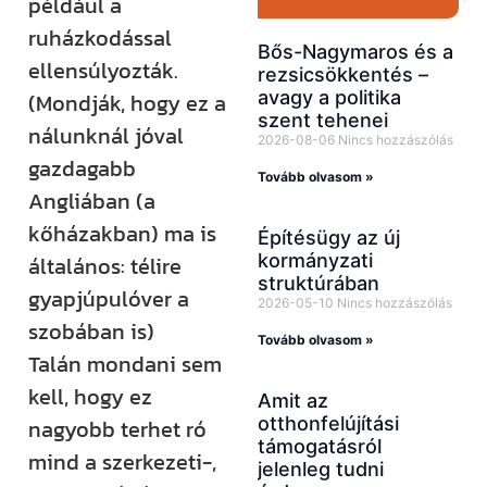
például a
ruházkodással
Bős-Nagymaros és a
ellensúlyozták.
rezsicsökkentés –
avagy a politika
(Mondják, hogy ez a
szent tehenei
nálunknál jóval
2026-08-06
Nincs hozzászólás
gazdagabb
Tovább olvasom »
Angliában (a
kőházakban) ma is
Építésügy az új
kormányzati
általános: télire
struktúrában
gyapjúpulóver a
2026-05-10
Nincs hozzászólás
szobában is)
Tovább olvasom »
Talán mondani sem
kell, hogy ez
Amit az
otthonfelújítási
nagyobb terhet ró
támogatásról
mind a szerkezeti-,
jelenleg tudni