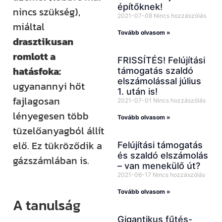
építőknek!
nincs szükség),
2021-07-08
Nincs hozzászólás
miáltal
Tovább olvasom »
drasztikusan
romlott a
FRISSÍTÉS! Felújítási
hatásfoka:
támogatás szaldó
elszámolással július
ugyanannyi hőt
1. után is!
fajlagosan
2021-07-01
Nincs hozzászólás
lényegesen több
Tovább olvasom »
tüzelőanyagból állít
elő. Ez tükröződik a
Felújítási támogatás
és szaldó elszámolás
gázszámlában is.
– van menekülő út?
2021-06-17
Nincs hozzászólás
Tovább olvasom »
A tanulság
Gigantikus fűtés-