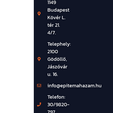
1149
Budapest
Kövér L.
tér 21.
4/7.
Telephely:
2100
Gödöllő,
Jászóvár
u. 16.
info@epitemahazam.hu
Telefon:
30/9820-
797