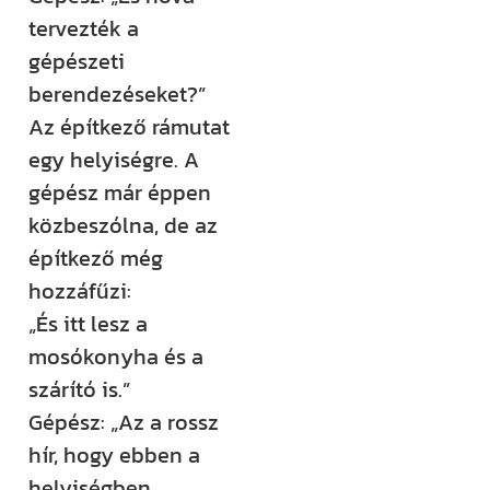
rendezvényt
tervezték a
szervezünk –
gépészeti
ezekről mind
berendezéseket?”
időben
Az építkező rámutat
értesülsz. (Itt
egy helyiségre. A
hirdetjük meg
gépész már éppen
például a
közbeszólna, de az
Csináld magad
építkező még
tanfolyamainkat
hozzáfűzi:
és a Tervcafékat
„És itt lesz a
is!)
mosókonyha és a
szárító is.”
Feliratkozom
Gépész: „Az a rossz
hír, hogy ebben a
helyiségben