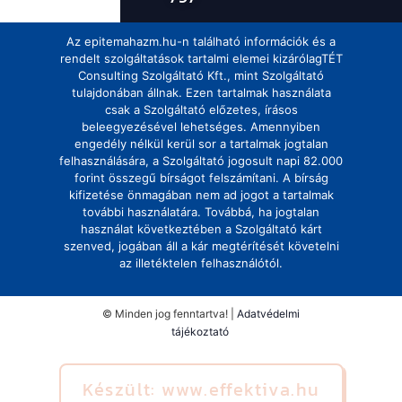
Az epitemahazm.hu-n található információk és a
rendelt szolgáltatások tartalmi elemei kizárólagTÉT
Consulting Szolgáltató Kft., mint Szolgáltató
tulajdonában állnak. Ezen tartalmak használata
csak a Szolgáltató előzetes, írásos
beleegyezésével lehetséges. Amennyiben
engedély nélkül kerül sor a tartalmak jogtalan
felhasználására, a Szolgáltató jogosult napi 82.000
forint összegű bírságot felszámítani. A bírság
kifizetése önmagában nem ad jogot a tartalmak
további használatára. Továbbá, ha jogtalan
használat következtében a Szolgáltató kárt
szenved, jogában áll a kár megtérítését követelni
az illetéktelen felhasználótól.
© Minden jog fenntartva! |
Adatvédelmi
tájékoztató
Készült: www.effektiva.hu