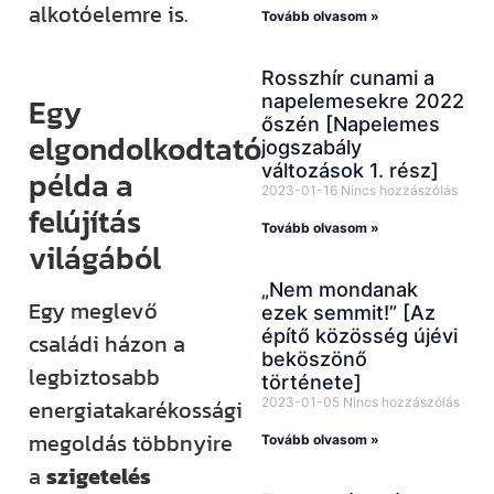
alkotóelemre is.
Tovább olvasom »
Rosszhír cunami a
napelemesekre 2022
Egy
őszén [Napelemes
elgondolkodtató
jogszabály
változások 1. rész]
példa a
2023-01-16
Nincs hozzászólás
felújítás
Tovább olvasom »
világából
„Nem mondanak
Egy meglevő
ezek semmit!” [Az
építő közösség újévi
családi házon a
beköszönő
legbiztosabb
története]
2023-01-05
Nincs hozzászólás
energiatakarékossági
megoldás többnyire
Tovább olvasom »
a
szigetelés