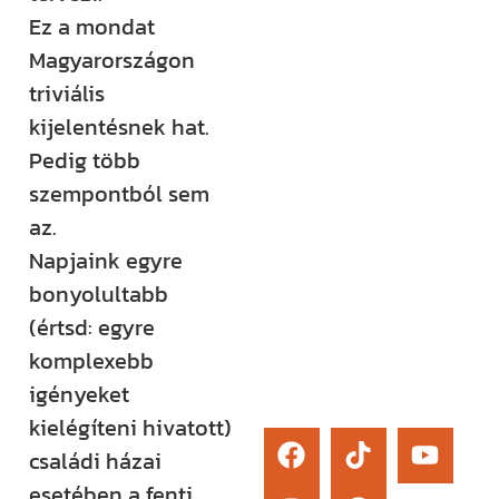
élő kérdezési
Ez a mondat
lehetőség és
Magyarországon
egy támogató
triviális
közösség segít
kijelentésnek hat.
eligazodni az
Pedig több
építkezés
szempontból sem
sokszor
az.
bonyolult
Napjaink egyre
világában.
bonyolultabb
(értsd: egyre
Érdekel
komplexebb
igényeket
kielégíteni hivatott)
családi házai
esetében a fenti