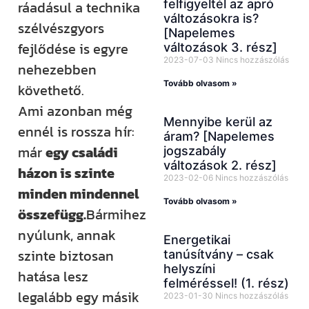
felfigyeltél az apró
ráadásul a technika
változásokra is?
szélvészgyors
[Napelemes
fejlődése is egyre
változások 3. rész]
2023-07-03
Nincs hozzászólás
nehezebben
Tovább olvasom »
követhető.
Ami azonban még
Mennyibe kerül az
ennél is rossza hír:
áram? [Napelemes
már
egy családi
jogszabály
változások 2. rész]
házon is szinte
2023-02-06
Nincs hozzászólás
minden mindennel
Tovább olvasom »
összefügg.
Bármihez
nyúlunk, annak
Energetikai
szinte biztosan
tanúsítvány – csak
helyszíni
hatása lesz
felméréssel! (1. rész)
legalább egy másik
2023-01-30
Nincs hozzászólás