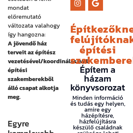
mondat
előremutató
Építkezőkne
változata valahogy
így hangozna:
felújítóknak
A jövendő ház
építési
terveit az építész
szakember
vezetésével/koordinálásával
Építem a
építési
házam
szakemberekből
könyvsorozat
álló csapat alkotja
meg.
Minden információ
és tudás egy helyen,
amire egy
házépítésre,
házfelújításra
Egyre
készülő családnak