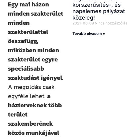
Egy mai házon
korszerűsítés-, és
napelemes pályázat
minden szakterület
közeleg!
minden
2021-06-08
Nincs hozzászólás
szakterülettel
Tovább olvasom »
összefügg,
miközben minden
szakterület egyre
speciálisabb
szaktudást igényel.
A megoldás csak
egyféle lehet:
a
házterveknek több
terület
szakemberének
közös munkájával