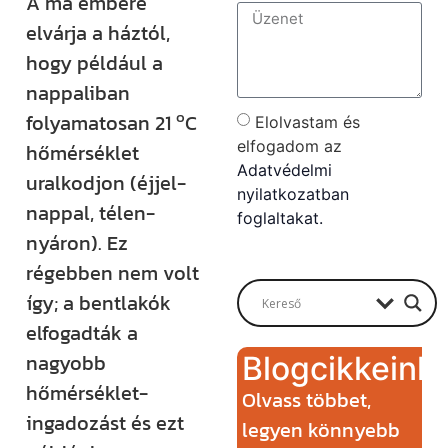
A ma embere
elvárja a háztól,
hogy például a
nappaliban
o
folyamatosan 21
C
Elolvastam és
elfogadom az
hőmérséklet
Adatvédelmi
uralkodjon (éjjel-
nyilatkozatban
nappal, télen-
foglaltakat.
nyáron). Ez
Send
régebben nem volt
így; a bentlakók
elfogadták a
nagyobb
Blogcikkeink
hőmérséklet-
Olvass többet,
ingadozást és ezt
legyen könnyebb