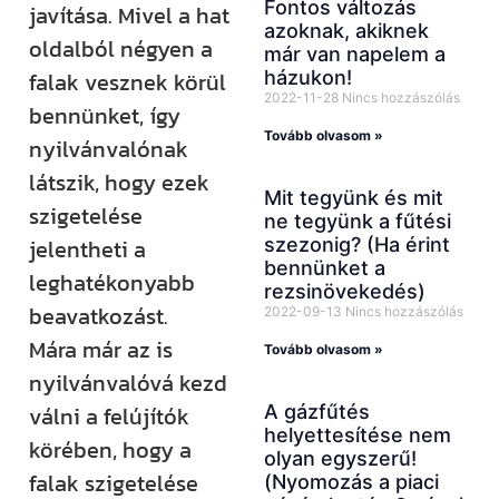
Fontos változás
javítása. Mivel a hat
azoknak, akiknek
oldalból négyen a
már van napelem a
házukon!
falak vesznek körül
2022-11-28
Nincs hozzászólás
bennünket, így
Tovább olvasom »
nyilvánvalónak
látszik, hogy ezek
Mit tegyünk és mit
szigetelése
ne tegyünk a fűtési
szezonig? (Ha érint
jelentheti a
bennünket a
leghatékonyabb
rezsinövekedés)
beavatkozást.
2022-09-13
Nincs hozzászólás
Mára már az is
Tovább olvasom »
nyilvánvalóvá kezd
A gázfűtés
válni a felújítók
helyettesítése nem
körében, hogy a
olyan egyszerű!
falak szigetelése
(Nyomozás a piaci