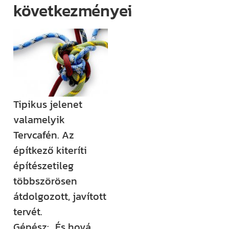
következményei
(például
megjelenik egy
új támogatási
lehetőség,
módosul egy
fontos
jogszabály),
Tipikus jelenet
értesülni fogsz
valamelyik
róla.
Tervcafén. Az
Ha megjelenik
építkező kiteríti
egy új videónk,
építészetileg
egy új
többszörösen
blogbejegyzésünk,
átdolgozott, javított
ha valamilyen
tervét.
izgalmas
Gépész: „És hová