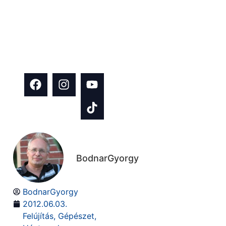
tartalmakat
építkezés és
házfelújítás
témában!
BodnarGyorgy
BodnarGyorgy
2012.06.03.
Felújítás
,
Gépészet
,