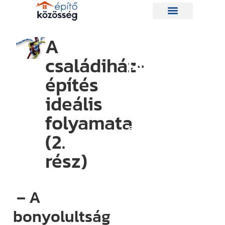
A
családiház-
Hírlevelünk
építés
ideális
Így nem
maradsz le
folyamata
egyetlen új
(2.
információról
rész)
sem.
Ha bármi
izgalmas
– A
történik az
bonyolultság
építési piacon