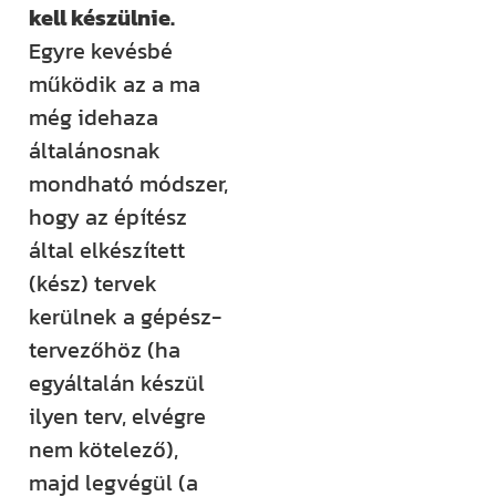
kell készülnie.
Egyre kevésbé
működik az a ma
még idehaza
általánosnak
mondható módszer,
hogy az építész
által elkészített
(kész) tervek
kerülnek a gépész-
tervezőhöz (ha
egyáltalán készül
ilyen terv, elvégre
nem kötelező),
majd legvégül (a