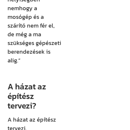
nemhogy a
Építem a
mosógép és a
házam
szárító nem fér el,
klub
de még a ma
szükséges gépészeti
Még több
berendezések is
rendszerezett
alig.”
tudásra és
támogatásra
vágysz?
A házat az
Csatlakozz az
építész
Építem a házam
tervezi?
Klubhoz, ahol
több száz
A házat az építész
videós anyag,
tervezi.