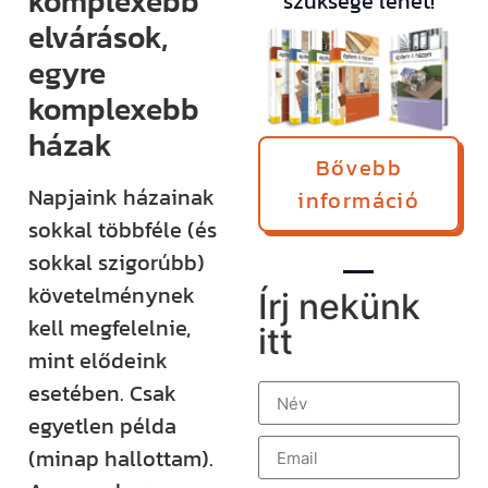
komplexebb
szüksége lehet!
elvárások,
egyre
komplexebb
házak
Bővebb
Napjaink házainak
információ
sokkal többféle (és
sokkal szigorúbb)
követelménynek
Írj nekünk
kell megfelelnie,
itt
mint elődeink
esetében. Csak
egyetlen példa
(minap hallottam).