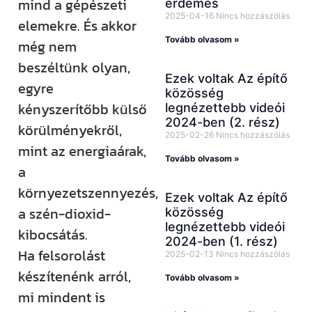
mind a gépészeti
érdemes
2025-04-16
Nincs hozzászólás
elemekre. És akkor
Tovább olvasom »
még nem
beszéltünk olyan,
Ezek voltak Az építő
egyre
közösség
kényszerítőbb külső
legnézettebb videói
2024-ben (2. rész)
körülményekről,
2025-02-26
Nincs hozzászólás
mint az energiaárak,
Tovább olvasom »
a
környezetszennyezés,
Ezek voltak Az építő
a szén-dioxid-
közösség
legnézettebb videói
kibocsátás.
2024-ben (1. rész)
Ha felsorolást
2025-02-13
Nincs hozzászólás
készítenénk arról,
Tovább olvasom »
mi mindent is