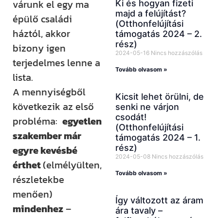
várunk el egy ma
Ki és hogyan fizeti
majd a felújítást?
épülő családi
(Otthonfelújítási
háztól, akkor
támogatás 2024 – 2.
rész)
bizony igen
2024-05-16
Nincs hozzászólás
terjedelmes lenne a
Tovább olvasom »
lista.
A mennyiségből
Kicsit lehet örülni, de
következik az első
senki ne várjon
csodát!
probléma:
egyetlen
(Otthonfelújítási
szakember már
támogatás 2024 – 1.
rész)
egyre kevésbé
2024-05-08
Nincs hozzászólás
érthet
(elmélyülten,
Tovább olvasom »
részletekbe
menően)
Így változott az áram
mindenhez
–
ára tavaly –