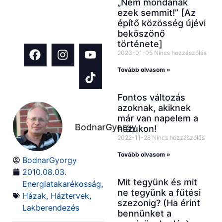
„Nem mondanak
házfelújítás
ezek semmit!” [Az
építő közösség újévi
témában!
beköszönő
története]
2023-01-05
Nincs hozzászólás
Tovább olvasom »
Fontos változás
azoknak, akiknek
már van napelem a
BodnarGyorgy
házukon!
2022-11-28
Nincs hozzászólás
Tovább olvasom »
BodnarGyorgy
2010.08.03.
Mit tegyünk és mit
Energiatakarékosság
,
ne tegyünk a fűtési
Házak
,
Háztervek
,
szezonig? (Ha érint
Lakberendezés
bennünket a