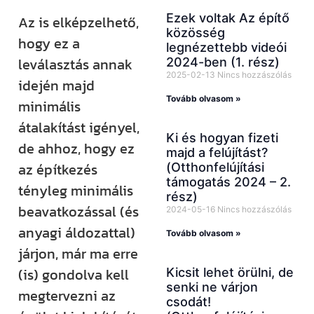
Ezek voltak Az építő
Az is elképzelhető,
közösség
hogy ez a
legnézettebb videói
leválasztás annak
2024-ben (1. rész)
2025-02-13
Nincs hozzászólás
idején majd
Tovább olvasom »
minimális
átalakítást igényel,
Ki és hogyan fizeti
de ahhoz, hogy ez
majd a felújítást?
az építkezés
(Otthonfelújítási
támogatás 2024 – 2.
tényleg minimális
rész)
beavatkozással (és
2024-05-16
Nincs hozzászólás
anyagi áldozattal)
Tovább olvasom »
járjon, már ma erre
(is) gondolva kell
Kicsit lehet örülni, de
senki ne várjon
megtervezni az
csodát!