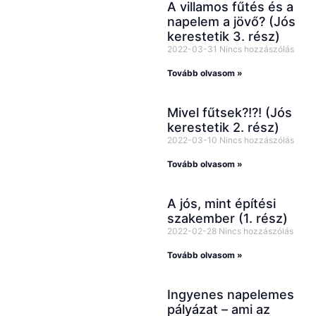
A villamos fűtés és a
napelem a jövő? (Jós
kerestetik 3. rész)
2022-03-31
Nincs hozzászólás
Tovább olvasom »
Mivel fűtsek?!?! (Jós
kerestetik 2. rész)
2022-03-10
Nincs hozzászólás
Tovább olvasom »
A jós, mint építési
szakember (1. rész)
2022-02-28
Nincs hozzászólás
Tovább olvasom »
Ingyenes napelemes
pályázat – ami az