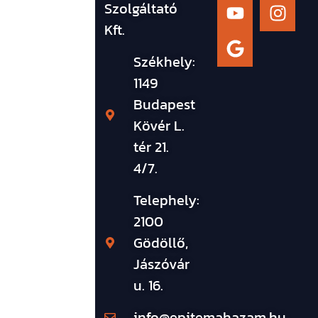
Szolgáltató
Kft.
Székhely:
1149
Budapest
Kövér L.
tér 21.
4/7.
Telephely:
2100
Gödöllő,
Jászóvár
u. 16.
info@epitemahazam.hu