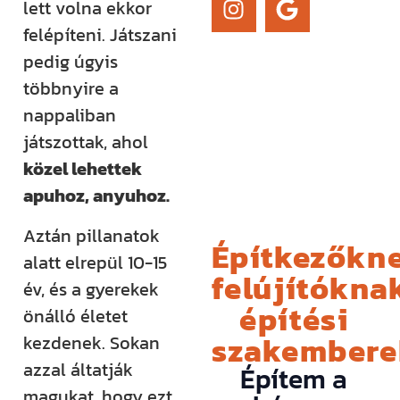
lett volna ekkor
felépíteni. Játszani
pedig úgyis
többnyire a
nappaliban
játszottak, ahol
közel lehettek
apuhoz, anyuhoz.
Aztán pillanatok
Építkezőkne
alatt elrepül 10-15
felújítóknak
év, és a gyerekek
építési
önálló életet
szakember
kezdenek. Sokan
azzal áltatják
Építem a
magukat, hogy ezt