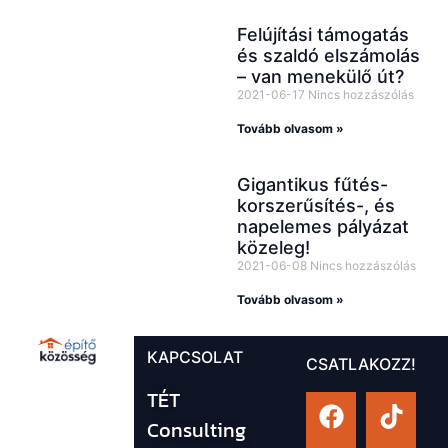
Felújítási támogatás
és szaldó elszámolás
– van menekülő út?
2021-06-17
Nincs hozzászólás
Tovább olvasom »
Gigantikus fűtés-
korszerűsítés-, és
napelemes pályázat
közeleg!
2021-06-08
Nincs hozzászólás
Tovább olvasom »
KAPCSOLAT
CSATLAKOZZ!
TÉT
Consulting