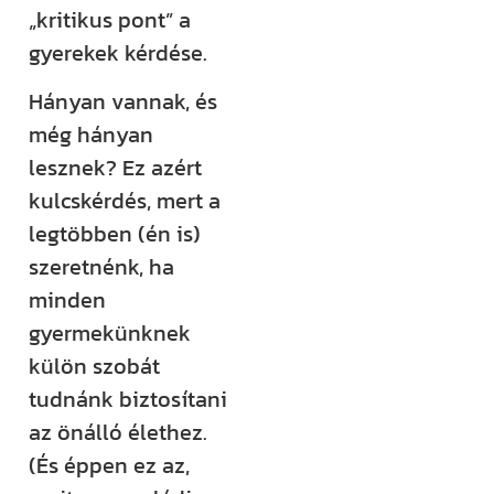
(például
„kritikus pont” a
megjelenik egy
gyerekek kérdése.
új támogatási
Hányan vannak, és
lehetőség,
még hányan
módosul egy
lesznek? Ez azért
fontos
kulcskérdés, mert a
jogszabály),
legtöbben (én is)
értesülni fogsz
szeretnénk, ha
róla.
minden
Ha megjelenik
gyermekünknek
egy új videónk,
külön szobát
egy új
tudnánk biztosítani
blogbejegyzésünk,
az önálló élethez.
ha valamilyen
(És éppen ez az,
izgalmas