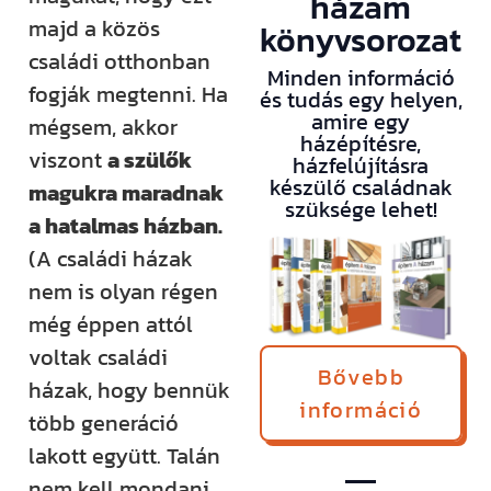
házam
majd a közös
könyvsorozat
családi otthonban
Minden információ
fogják megtenni. Ha
és tudás egy helyen,
amire egy
mégsem, akkor
házépítésre,
viszont
a szülők
házfelújításra
készülő családnak
magukra maradnak
szüksége lehet!
a hatalmas házban.
(A családi házak
nem is olyan régen
még éppen attól
voltak családi
Bővebb
házak, hogy bennük
információ
több generáció
lakott együtt. Talán
nem kell mondani,