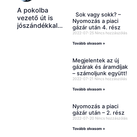
A pokolba
Sok vagy sokk? –
vezető út is
Nyomozás a piaci
jószándékkal…
gázár után 4. rész
2022-07-25
Nincs hozzászólás
Tovább olvasom »
Megjelentek az új
gázárak és áramdíjak
– számoljunk együtt!
2022-07-21
Nincs hozzászólás
Tovább olvasom »
Nyomozás a piaci
gázár után – 2. rész
2022-07-20
Nincs hozzászólás
Tovább olvasom »