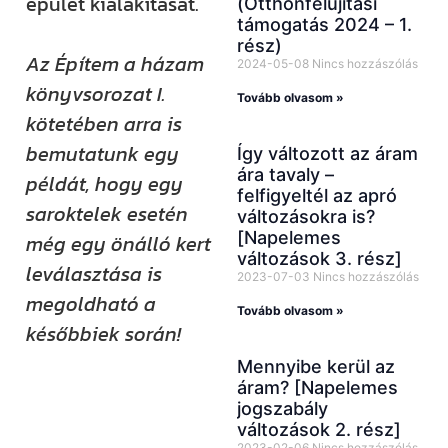
épület kialakítását.
(Otthonfelújítási
támogatás 2024 – 1.
rész)
Az Építem a házam
2024-05-08
Nincs hozzászólás
könyvsorozat I.
Tovább olvasom »
kötetében arra is
bemutatunk egy
Így változott az áram
ára tavaly –
példát, hogy egy
felfigyeltél az apró
saroktelek esetén
változásokra is?
[Napelemes
még egy önálló kert
változások 3. rész]
leválasztása is
2023-07-03
Nincs hozzászólás
megoldható a
Tovább olvasom »
későbbiek során!
Mennyibe kerül az
Kövess minket
áram? [Napelemes
jogszabály
közösségi
változások 2. rész]
felületeinken is!
2023-02-06
Nincs hozzászólás