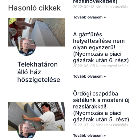
rezsinövekedés)
Hasonló cikkek
2022-09-13
Nincs hozzászólás
Tovább olvasom »
A gázfűtés
helyettesítése nem
olyan egyszerű!
(Nyomozás a piaci
gázárak után 6. rész)
Telekhatáron
2022-08-05
Nincs hozzászólás
álló ház
Tovább olvasom »
hőszigetelése
Ördögi csapdába
sétálunk a mostani új
rezsiárakkal!
(Nyomozás a piaci
gázárak után 5. rész)
2022-07-27
Nincs hozzászólás
Tovább olvasom »