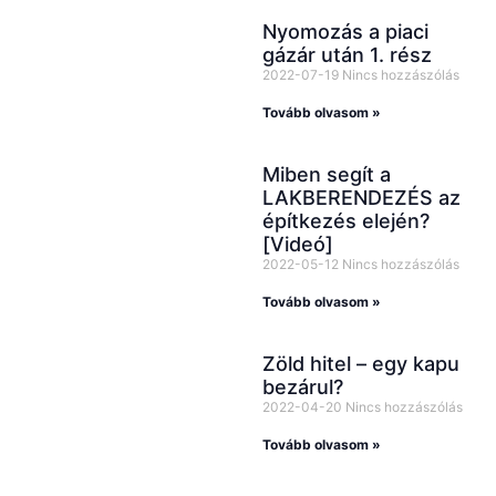
Nyomozás a piaci
gázár után 1. rész
2022-07-19
Nincs hozzászólás
Tovább olvasom »
Miben segít a
LAKBERENDEZÉS az
építkezés elején?
[Videó]
2022-05-12
Nincs hozzászólás
Tovább olvasom »
Zöld hitel – egy kapu
bezárul?
2022-04-20
Nincs hozzászólás
Tovább olvasom »