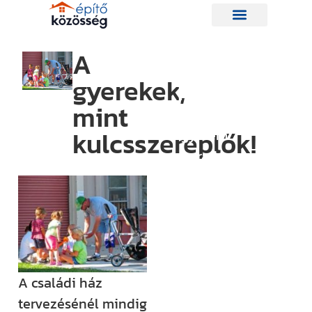
A
gyerekek,
Hírlevelünk
mint
kulcsszereplők!
Így nem
maradsz le
egyetlen új
információról
sem.
Ha bármi
izgalmas
történik az
A családi ház
építési piacon
tervezésénél mindig