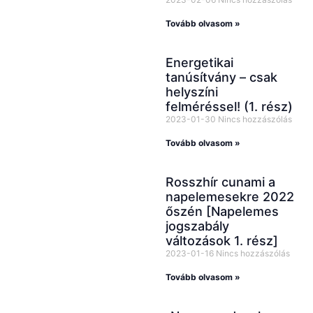
YouTube-
Tovább olvasom »
csatornánkat már
több mint 13 000-
Energetikai
tanúsítvány – csak
en követik,
helyszíni
emellett
felméréssel! (1. rész)
Facebookon,
2023-01-30
Nincs hozzászólás
Instagramon és
Tovább olvasom »
TikTokon is
Rosszhír cunami a
rendszeresen
napelemesekre 2022
osztunk meg
őszén [Napelemes
inspirációkat,
jogszabály
változások 1. rész]
tanácsokat és
2023-01-16
Nincs hozzászólás
hasznos
Tovább olvasom »
tartalmakat
építkezés és