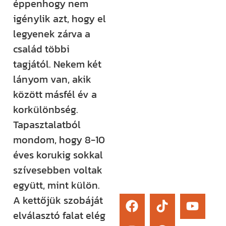
éppenhogy nem
élő kérdezési
igénylik azt, hogy el
lehetőség és
legyenek zárva a
egy támogató
család többi
közösség segít
tagjától. Nekem két
eligazodni az
lányom van, akik
építkezés
között másfél év a
sokszor
korkülönbség.
bonyolult
Tapasztalatból
világában.
mondom, hogy 8-10
éves korukig sokkal
Érdekel
szívesebben voltak
együtt, mint külön.
A kettőjük szobáját
elválasztó falat elég