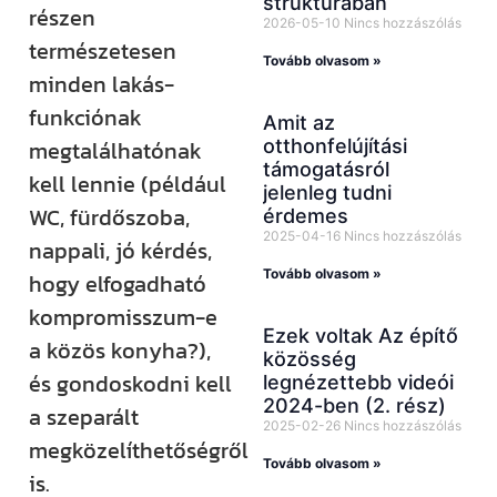
struktúrában
részen
2026-05-10
Nincs hozzászólás
természetesen
Tovább olvasom »
minden lakás-
funkciónak
Amit az
otthonfelújítási
megtalálhatónak
támogatásról
kell lennie (például
jelenleg tudni
WC, fürdőszoba,
érdemes
2025-04-16
Nincs hozzászólás
nappali, jó kérdés,
Tovább olvasom »
hogy elfogadható
kompromisszum-e
Ezek voltak Az építő
a közös konyha?),
közösség
és gondoskodni kell
legnézettebb videói
2024-ben (2. rész)
a szeparált
2025-02-26
Nincs hozzászólás
megközelíthetőségről
Tovább olvasom »
is.