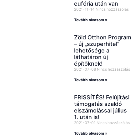
eufória után van
2021-11-14
Nincs hozzászólás
Tovább olvasom »
Zöld Otthon Program
– új „szuperhitel”
lehetősége a
láthatáron új
építőknek!
2021-07-08
Nincs hozzászólás
Tovább olvasom »
FRISSÍTÉS! Felújítási
támogatás szaldó
elszámolással július
1. után is!
2021-07-01
Nincs hozzászólás
Tovább olvasom »