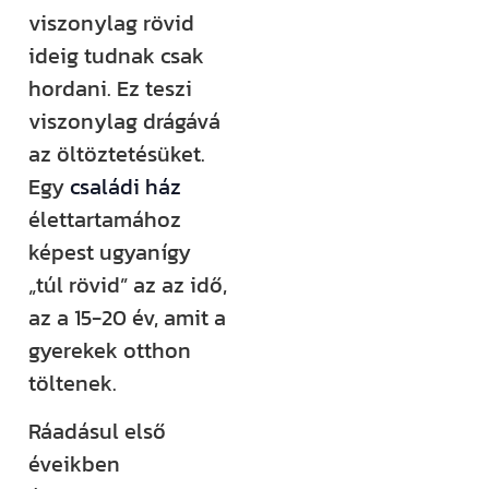
viszonylag rövid
Építem a
ideig tudnak csak
házam
hordani. Ez teszi
klub
viszonylag drágává
az öltöztetésüket.
Még több
Egy
családi ház
rendszerezett
élettartamához
tudásra és
képest ugyanígy
támogatásra
„túl rövid” az az idő,
vágysz?
az a 15-20 év, amit a
Csatlakozz az
gyerekek otthon
Építem a házam
töltenek.
Klubhoz, ahol
Ráadásul első
több száz
éveikben
videós anyag,