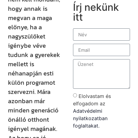
Írj nekünk
hogy annak is
itt
megvan a maga
előnye, ha a
nagyszülőket
igénybe véve
tudunk a gyerekek
mellett is
néhanapján esti
külön programot
szervezni. Mára
Elolvastam és
azonban már
elfogadom az
minden generáció
Adatvédelmi
önálló otthont
nyilatkozatban
foglaltakat.
igényel magának.
Az hogy ez jó,