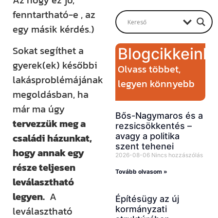
Send
fenntartható-e , az
egy másik kérdés.)
Sokat segíthet a
Blogcikkeink
gyerek(ek) későbbi
Olvass többet,
lakásproblémájának
legyen könnyebb
megoldásban, ha
már ma úgy
Bős-Nagymaros és a
tervezzük meg a
rezsicsökkentés –
avagy a politika
családi házunkat,
szent tehenei
hogy annak egy
2026-08-06
Nincs hozzászólás
része teljesen
Tovább olvasom »
leválasztható
legyen.
A
Építésügy az új
kormányzati
leválasztható