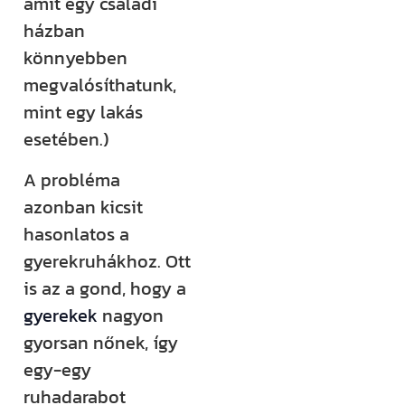
amit egy családi
rendezvényt
házban
szervezünk –
könnyebben
ezekről mind
megvalósíthatunk,
időben
mint egy lakás
értesülsz. (Itt
esetében.)
hirdetjük meg
például a
A probléma
Csináld magad
azonban kicsit
tanfolyamainkat
hasonlatos a
és a Tervcafékat
gyerekruhákhoz. Ott
is!)
is az a gond, hogy a
gyerekek
nagyon
Feliratkozom
gyorsan nőnek, így
egy-egy
ruhadarabot