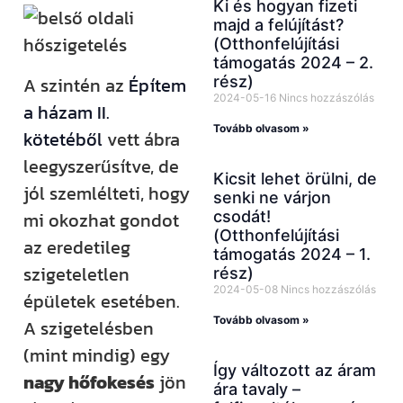
Ki és hogyan fizeti
majd a felújítást?
(Otthonfelújítási
támogatás 2024 – 2.
rész)
A szintén az
Építem
2024-05-16
Nincs hozzászólás
a házam II.
Tovább olvasom »
kötetéből
vett ábra
leegyszerűsítve, de
Kicsit lehet örülni, de
jól szemlélteti, hogy
senki ne várjon
csodát!
mi okozhat gondot
(Otthonfelújítási
az eredetileg
támogatás 2024 – 1.
szigeteletlen
rész)
2024-05-08
Nincs hozzászólás
épületek esetében.
Tovább olvasom »
A szigetelésben
(mint mindig) egy
Így változott az áram
nagy hőfokesés
jön
ára tavaly –