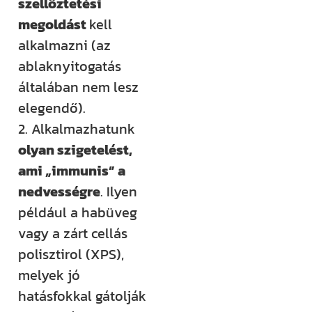
szellőztetési
megoldást
kell
alkalmazni (az
ablaknyitogatás
általában nem lesz
elegendő).
2. Alkalmazhatunk
olyan szigetelést,
ami „immunis” a
nedvességre
. Ilyen
például a habüveg
vagy a zárt cellás
polisztirol (XPS),
melyek jó
hatásfokkal gátolják