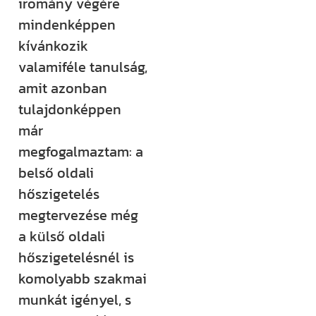
iromány végére
mindenképpen
kívánkozik
valamiféle tanulság,
amit azonban
tulajdonképpen
már
megfogalmaztam: a
belső oldali
hőszigetelés
megtervezése még
a külső oldali
hőszigetelésnél is
komolyabb szakmai
munkát igényel, s