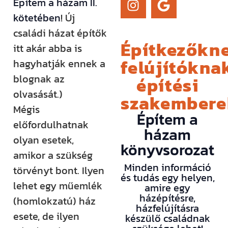
Építem a házam II.
kötetében
! Új
családi házat építők
Építkezőkne
itt akár abba is
felújítóknak
hagyhatják ennek a
blognak az
építési
olvasását.)
szakember
Mégis
Építem a
előfordulhatnak
házam
olyan esetek,
könyvsorozat
amikor a szükség
Minden információ
törvényt bont. Ilyen
és tudás egy helyen,
lehet egy műemlék
amire egy
házépítésre,
(homlokzatú) ház
házfelújításra
esete, de ilyen
készülő családnak