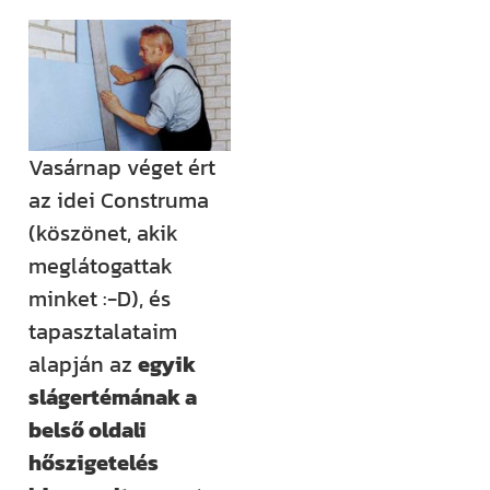
(például
megjelenik egy
új támogatási
lehetőség,
módosul egy
Vasárnap véget ért
fontos
az idei Construma
jogszabály),
(köszönet, akik
értesülni fogsz
meglátogattak
róla.
minket :-D), és
Ha megjelenik
tapasztalataim
egy új videónk,
alapján az
egyik
egy új
slágertémának a
blogbejegyzésünk,
belső oldali
ha valamilyen
hőszigetelés
izgalmas