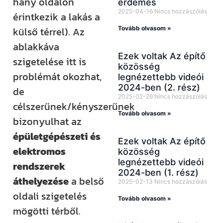
hány oldalon
érdemes
2025-04-16
Nincs hozzászólás
érintkezik a lakás a
Tovább olvasom »
külső térrel). Az
ablakkáva
Ezek voltak Az építő
szigetelése itt is
közösség
problémát okozhat,
legnézettebb videói
2024-ben (2. rész)
de
2025-02-26
Nincs hozzászólás
célszerűnek/kényszerűnek
Tovább olvasom »
bizonyulhat az
épületgépészeti és
Ezek voltak Az építő
elektromos
közösség
legnézettebb videói
rendszerek
2024-ben (1. rész)
áthelyezése
a belső
2025-02-13
Nincs hozzászólás
oldali szigetelés
Tovább olvasom »
mögötti térből.