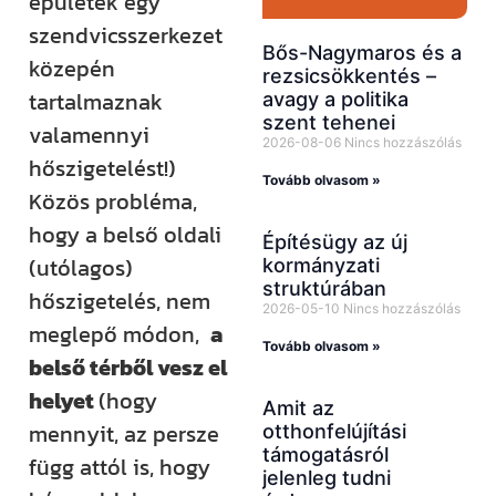
épületek egy
szendvicsszerkezet
Bős-Nagymaros és a
közepén
rezsicsökkentés –
tartalmaznak
avagy a politika
szent tehenei
valamennyi
2026-08-06
Nincs hozzászólás
hőszigetelést!)
Tovább olvasom »
Közös probléma,
hogy a belső oldali
Építésügy az új
(utólagos)
kormányzati
struktúrában
hőszigetelés, nem
2026-05-10
Nincs hozzászólás
meglepő módon,
a
Tovább olvasom »
belső térből vesz el
helyet
(hogy
Amit az
mennyit, az persze
otthonfelújítási
támogatásról
függ attól is, hogy
jelenleg tudni