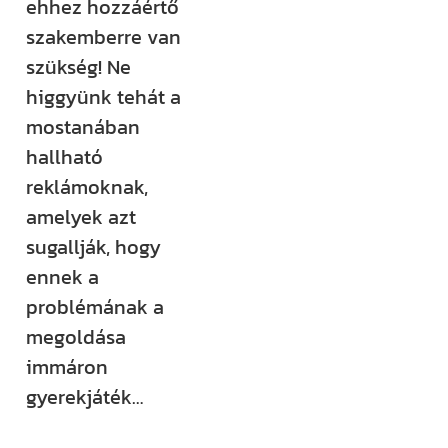
ehhez hozzáértő
szakemberre van
szükség! Ne
higgyünk tehát a
mostanában
hallható
reklámoknak,
amelyek azt
sugallják, hogy
ennek a
problémának a
megoldása
immáron
gyerekjáték…