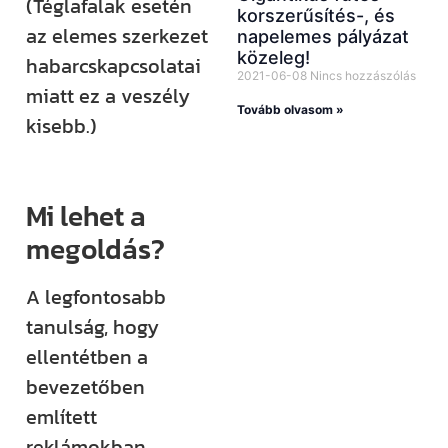
(Téglafalak esetén
korszerűsítés-, és
az elemes szerkezet
napelemes pályázat
közeleg!
habarcskapcsolatai
2021-06-08
Nincs hozzászólás
miatt ez a veszély
Tovább olvasom »
kisebb.)
Mi lehet a
megoldás?
A legfontosabb
tanulság, hogy
ellentétben a
bevezetőben
említett
reklámokban