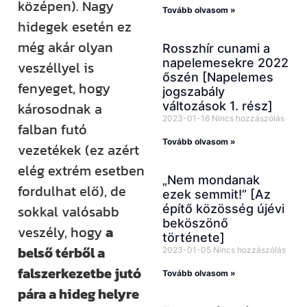
középen). Nagy
Tovább olvasom »
hidegek esetén ez
még akár olyan
Rosszhír cunami a
napelemesekre 2022
veszéllyel is
őszén [Napelemes
fenyeget, hogy
jogszabály
változások 1. rész]
károsodnak a
2023-01-16
Nincs hozzászólás
falban futó
Tovább olvasom »
vezetékek (ez azért
elég extrém esetben
„Nem mondanak
fordulhat elő), de
ezek semmit!” [Az
építő közösség újévi
sokkal valósabb
beköszönő
veszély, hogy
a
története]
belső térből a
2023-01-05
Nincs hozzászólás
falszerkezetbe jutó
Tovább olvasom »
pára a hideg helyre