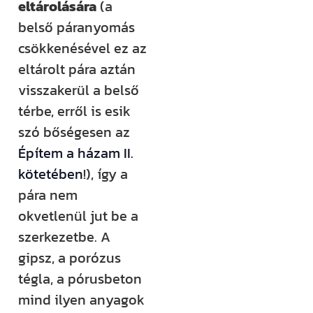
eltárolására
(a
belső páranyomás
csökkenésével ez az
eltárolt pára aztán
visszakerül a belső
térbe, erről is esik
szó bőségesen az
Építem a házam II.
kötetében
!), így a
pára nem
okvetlenül jut be a
szerkezetbe. A
gipsz, a porózus
tégla, a pórusbeton
mind ilyen anyagok