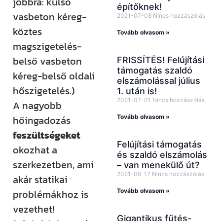
jobbra: külső
építőknek!
vasbeton kéreg-
2021-07-08
Nincs hozzászólás
köztes
Tovább olvasom »
magszigetelés-
belső vasbeton
FRISSÍTÉS! Felújítási
támogatás szaldó
kéreg-belső oldali
elszámolással július
hőszigetelés.)
1. után is!
2021-07-01
Nincs hozzászólás
A nagyobb
Tovább olvasom »
hőingadozás
feszültségeket
Felújítási támogatás
okozhat a
és szaldó elszámolás
szerkezetben, ami
– van menekülő út?
2021-06-17
Nincs hozzászólás
akár statikai
Tovább olvasom »
problémákhoz is
vezethet!
Gigantikus fűtés-