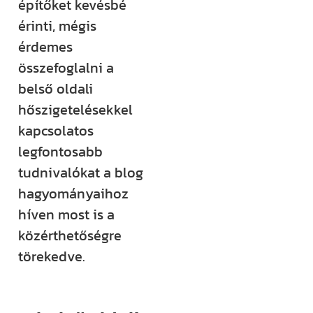
építőket kevésbé
Építem a
érinti, mégis
házam
érdemes
klub
összefoglalni a
belső oldali
hőszigetelésekkel
Még több
kapcsolatos
rendszerezett
legfontosabb
tudásra és
tudnivalókat a blog
támogatásra
hagyományaihoz
vágysz?
híven most is a
Csatlakozz az
közérthetőségre
Építem a házam
törekedve.
Klubhoz, ahol
több száz
videós anyag,