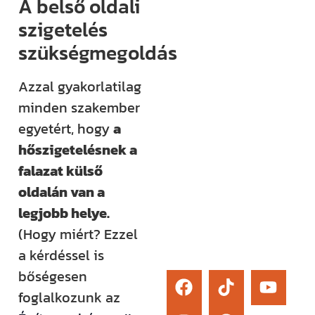
A belső oldali
élő kérdezési
szigetelés
lehetőség és
szükségmegoldás
egy támogató
közösség segít
Azzal gyakorlatilag
eligazodni az
minden szakember
építkezés
egyetért, hogy
a
sokszor
hőszigetelésnek a
bonyolult
falazat külső
világában.
oldalán van a
legjobb helye.
Érdekel
(Hogy miért? Ezzel
a kérdéssel is
bőségesen
foglalkozunk az