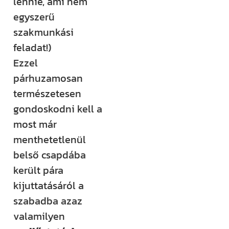
lennie, ami nem
egyszerű
szakmunkási
feladat!)
Ezzel
párhuzamosan
természetesen
gondoskodni kell a
most már
menthetetlenül
belső csapdába
került pára
kijuttatásáról a
szabadba azaz
valamilyen