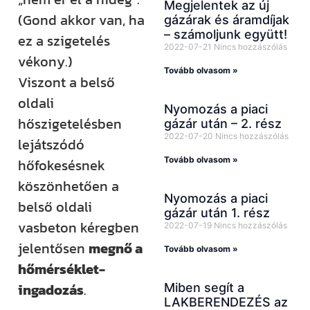
Megjelentek az új
(Gond akkor van, ha
gázárak és áramdíjak
– számoljunk együtt!
ez a szigetelés
2022-07-21
Nincs hozzászólás
vékony.)
Tovább olvasom »
Viszont a belső
oldali
Nyomozás a piaci
hőszigetelésben
gázár után – 2. rész
2022-07-20
Nincs hozzászólás
lejátszódó
Tovább olvasom »
hőfokesésnek
köszönhetően a
Nyomozás a piaci
belső oldali
gázár után 1. rész
vasbeton kéregben
2022-07-19
Nincs hozzászólás
jelentősen
megnő a
Tovább olvasom »
hőmérséklet-
ingadozás
.
Miben segít a
LAKBERENDEZÉS az