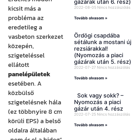
gázárak után 6. rész)
kicsit más a
2022-08-05
Nincs hozzászólás
probléma az
Tovább olvasom »
eredetileg a
vasbeton szerkezet
Ördögi csapdába
sétálunk a mostani új
közepén,
rezsiárakkal!
szigeteléssel
(Nyomozás a piaci
gázárak után 5. rész)
ellátott
2022-07-27
Nincs hozzászólás
panelépületek
Tovább olvasom »
esetében. A
közbülső
Sok vagy sokk? –
szigetelésnek hála
Nyomozás a piaci
gázár után 4. rész
(ez többnyire 8 cm
2022-07-25
Nincs hozzászólás
körüli EPS) a belső
Tovább olvasom »
oldalra általában
„nem ér el a hideg”.