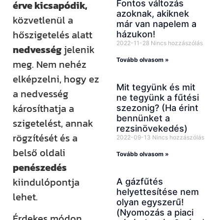
Fontos változás
érve kicsapódik,
azoknak, akiknek
közvetlenül a
már van napelem a
hőszigetelés alatt
házukon!
2022-11-28
Nincs hozzászólás
nedvesség
jelenik
Tovább olvasom »
meg. Nem nehéz
elképzelni, hogy ez
Mit tegyünk és mit
a nedvesség
ne tegyünk a fűtési
károsíthatja a
szezonig? (Ha érint
bennünket a
szigetelést, annak
rezsinövekedés)
rögzítését és a
2022-09-13
Nincs hozzászólás
belső oldali
Tovább olvasom »
penészedés
kiindulópontja
A gázfűtés
helyettesítése nem
lehet.
olyan egyszerű!
(Nyomozás a piaci
Érdekes módon