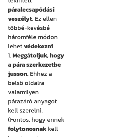
tekintett
páralecsapódási
veszélyt
. Ez ellen
többé-kevésbé
háromféle módon
lehet
védekezni
.
1.
Meggátoljuk, hogy
a pára szerkezetbe
jusson.
Ehhez a
belső oldalra
valamilyen
párazáró anyagot
kell szerelni.
(Fontos, hogy ennek
folytonosnak
kell