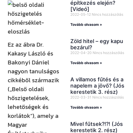
építkezés elején?
[Videó]
2022-05-12
Nincs hozzászólás
Tovább olvasom »
Zöld hitel – egy kapu
Ez az ábra Dr.
bezárul?
Kakasy László és
2022-04-20
Nincs hozzászólás
Bakonyi Dániel
Tovább olvasom »
nagyon tanulságos
cikkéből származik
A villamos fűtés és a
napelem a jövő? (Jós
(„Belső oldali
kerestetik 3. rész)
hőszigetelések,
2022-03-31
Nincs hozzászólás
lehetőségek és
Tovább olvasom »
korlátok”), amely a
Magyar
Mivel fűtsek?!?! (Jós
kerestetik 2. rész)