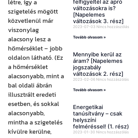
létre, így a
felfigyeltél az apró
változásokra is?
szigetelés mögött
[Napelemes
közvetlenül már
változások 3. rész]
2023-07-03
Nincs hozzászólás
viszonylag
alacsony lesz a
Tovább olvasom »
hőmérséklet – jobb
Mennyibe kerül az
oldalon látható. (Ez
áram? [Napelemes
a hőmérséklet
jogszabály
változások 2. rész]
alacsonyabb, mint a
2023-02-06
Nincs hozzászólás
bal oldali ábrán
Tovább olvasom »
illusztrált eredeti
esetben, és sokkal
Energetikai
alacsonyabb,
tanúsítvány – csak
helyszíni
mintha a szigetelés
felméréssel! (1. rész)
kívülre kerülne,
2023-01-30
Nincs hozzászólás