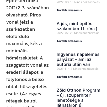
Építéstechnika
2022-03-10
Nincs hozzászólás
2012/2-3. számában
Tovább olvasom »
olvasható. Piros
vonal jelzi a
A jós, mint építési
szerkezetben
szakember (1. rész)
2022-02-28
Nincs hozzászólás
előforduló
Tovább olvasom »
maximális, kék a
minimális
Ingyenes napelemes
hőmérsékletet. A
pályázat – ami az
szaggatott vonal az
eufória után van
2021-11-14
Nincs hozzászólás
eredeti állapot, a
Tovább olvasom »
folytonos a belső
oldali hőszigetelés
Zöld Otthon Program
esete. (Az egyes
– új „szuperhitel”
rétegek balról
lehetősége a
láthatáron új