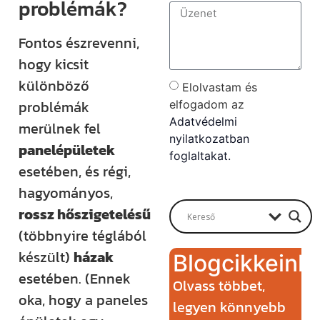
problémák?
Fontos észrevenni,
hogy kicsit
különböző
Elolvastam és
problémák
elfogadom az
Adatvédelmi
merülnek fel
nyilatkozatban
panelépületek
foglaltakat.
esetében, és régi,
Send
hagyományos,
rossz hőszigetelésű
(többnyire téglából
készült)
házak
Blogcikkeink
esetében. (Ennek
Olvass többet,
oka, hogy a paneles
legyen könnyebb