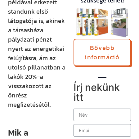
szüksége lehet!
példával érkezett
standunk első
látogatója is, akinek
a társasháza
pályázati pénzt
Bővebb
nyert az energetikai
információ
felújításra, ám az
utolsó pillanatban a
lakók 20%-a
Írj nekünk
visszakozott az
önrész
itt
megfizetésétől.
Mik a