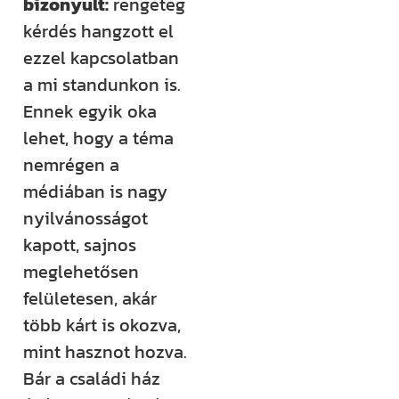
bizonyult:
rengeteg
rendezvényt
kérdés hangzott el
szervezünk –
ezzel kapcsolatban
ezekről mind
a mi standunkon is.
időben
Ennek egyik oka
értesülsz. (Itt
lehet, hogy a téma
hirdetjük meg
nemrégen a
például a
médiában is nagy
Csináld magad
nyilvánosságot
tanfolyamainkat
kapott, sajnos
és a Tervcafékat
meglehetősen
is!)
felületesen, akár
több kárt is okozva,
Feliratkozom
mint hasznot hozva.
Bár a családi ház