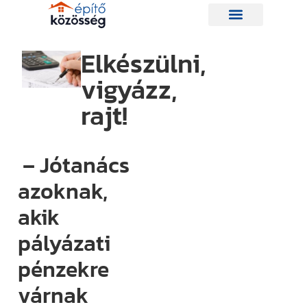
Elkészülni,
vigyázz,
Hírlevelünk
rajt!
Így nem
maradsz le
– Jótanács
egyetlen új
azoknak,
információról
akik
sem.
Ha bármi
pályázati
izgalmas
pénzekre
történik az
várnak
építési piacon