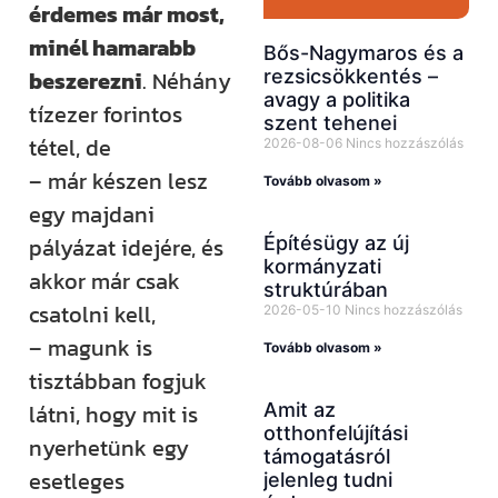
érdemes már most,
minél hamarabb
Bős-Nagymaros és a
rezsicsökkentés –
beszerezni
. Néhány
avagy a politika
tízezer forintos
szent tehenei
tétel, de
2026-08-06
Nincs hozzászólás
– már készen lesz
Tovább olvasom »
egy majdani
Építésügy az új
pályázat idejére, és
kormányzati
akkor már csak
struktúrában
csatolni kell,
2026-05-10
Nincs hozzászólás
– magunk is
Tovább olvasom »
tisztábban fogjuk
Amit az
látni, hogy mit is
otthonfelújítási
nyerhetünk egy
támogatásról
esetleges
jelenleg tudni