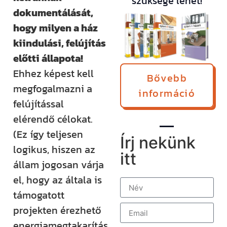
szüksége lehet!
dokumentálását,
hogy milyen a ház
kiindulási, felújítás
előtti állapota!
Ehhez képest kell
Bővebb
megfogalmazni a
információ
felújítással
elérendő célokat.
(Ez így teljesen
Írj nekünk
logikus, hiszen az
itt
állam jogosan várja
el, hogy az általa is
támogatott
projekten érezhető
energiamegtakarítás