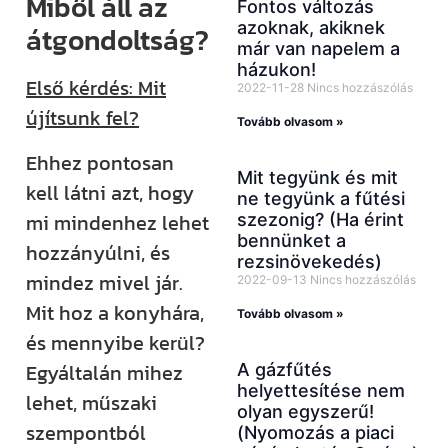
Miből áll az
Fontos változás
azoknak, akiknek
átgondoltság?
már van napelem a
házukon!
Első kérdés: Mit
2022-11-28
Nincs hozzászólás
újítsunk fel?
Tovább olvasom »
Ehhez pontosan
Mit tegyünk és mit
kell látni azt, hogy
ne tegyünk a fűtési
mi mindenhez lehet
szezonig? (Ha érint
bennünket a
hozzányúlni, és
rezsinövekedés)
mindez mivel jár.
2022-09-13
Nincs hozzászólás
Mit hoz a konyhára,
Tovább olvasom »
és mennyibe kerül?
Egyáltalán mihez
A gázfűtés
helyettesítése nem
lehet, műszaki
olyan egyszerű!
szempontból
(Nyomozás a piaci