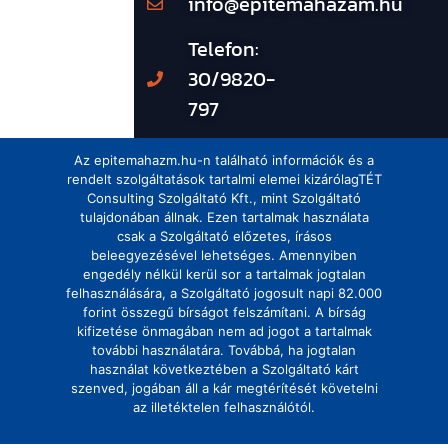
info@epitemahazam.hu
Telefon:
30/9820-
797
Az epitemahazm.hu-n található információk és a
rendelt szolgáltatások tartalmi elemei kizárólagTÉT
Consulting Szolgáltató Kft., mint Szolgáltató
tulajdonában állnak. Ezen tartalmak használata
csak a Szolgáltató előzetes, írásos
beleegyezésével lehetséges. Amennyiben
engedély nélkül kerül sor a tartalmak jogtalan
felhasználására, a Szolgáltató jogosult napi 82.000
forint összegű bírságot felszámítani. A bírság
kifizetése önmagában nem ad jogot a tartalmak
további használatára. Továbbá, ha jogtalan
használat következtében a Szolgáltató kárt
szenved, jogában áll a kár megtérítését követelni
az illetéktelen felhasználótól.