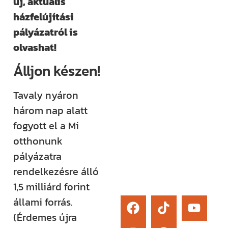
új, aktuális
élő kérdezési
házfelújítási
lehetőség és
pályázatról is
egy támogató
olvashat!
közösség segít
Álljon készen!
eligazodni az
építkezés
Tavaly nyáron
sokszor
három nap alatt
bonyolult
fogyott el a Mi
világában.
otthonunk
pályázatra
Érdekel
rendelkezésre álló
1,5 milliárd forint
állami forrás.
(Érdemes újra