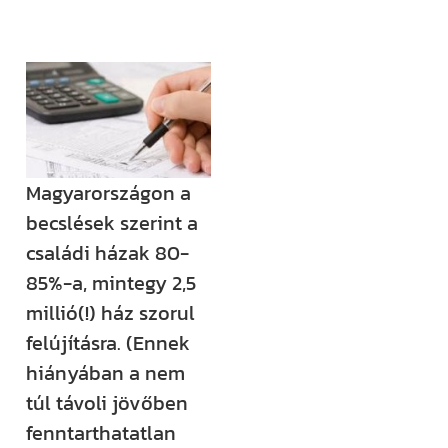
(például
megjelenik egy
új támogatási
lehetőség,
módosul egy
fontos
Magyarországon a
jogszabály),
becslések szerint a
értesülni fogsz
családi házak 80-
róla.
85%-a, mintegy 2,5
Ha megjelenik
millió(!) ház szorul
egy új videónk,
felújításra. (Ennek
egy új
hiányában a nem
blogbejegyzésünk,
túl távoli jövőben
ha valamilyen
fenntarthatatlan
izgalmas