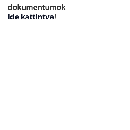
dokumentumok
ide kattintva
!
Kövess minket
közösségi
felületeinken is!
YouTube-
csatornánkat már
több mint 13 000-
en követik,
emellett
Facebookon,
Instagramon és