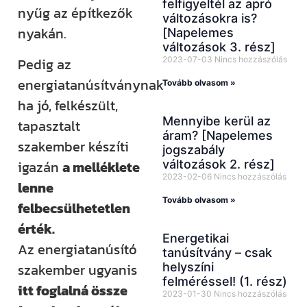
felfigyeltél az apró
nyűg az építkezők
változásokra is?
nyakán.
[Napelemes
változások 3. rész]
2023-07-03
Nincs hozzászólás
Pedig az
energiatanúsítványnak
Tovább olvasom »
ha jó, felkészült,
Mennyibe kerül az
tapasztalt
áram? [Napelemes
szakember készíti
jogszabály
változások 2. rész]
igazán
a melléklete
2023-02-06
Nincs hozzászólás
lenne
Tovább olvasom »
felbecsülhetetlen
érték.
Energetikai
Az energiatanúsító
tanúsítvány – csak
helyszíni
szakember ugyanis
felméréssel! (1. rész)
itt foglalná össze
2023-01-30
Nincs hozzászólás