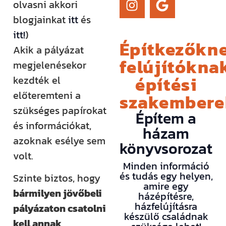
olvasni akkori
blogjainkat
itt
és
itt!
)
Építkezőkne
Akik a pályázat
felújítóknak
megjelenésekor
építési
kezdték el
előteremteni a
szakember
szükséges papírokat
Építem a
és információkat,
házam
azoknak esélye sem
könyvsorozat
volt.
Minden információ
és tudás egy helyen,
Szinte biztos, hogy
amire egy
bármilyen jövőbeli
házépítésre,
házfelújításra
pályázaton csatolni
készülő családnak
kell annak