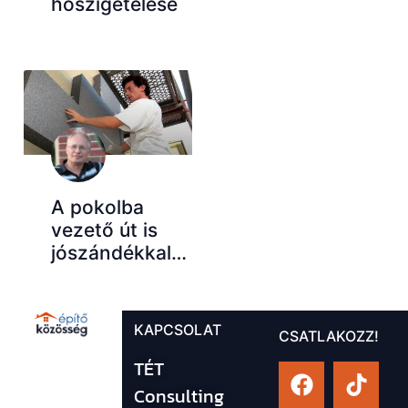
hőszigetelése
A pokolba
vezető út is
jószándékkal…
KAPCSOLAT
CSATLAKOZZ!
TÉT
Consulting