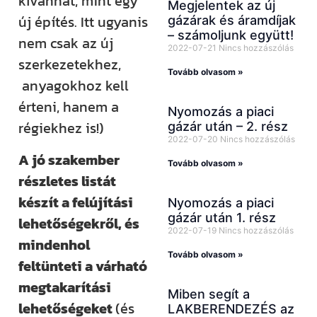
kívánhat, mint egy
Megjelentek az új
új építés. Itt ugyanis
gázárak és áramdíjak
– számoljunk együtt!
nem csak az új
2022-07-21
Nincs hozzászólás
szerkezetekhez,
Tovább olvasom »
anyagokhoz kell
érteni, hanem a
Nyomozás a piaci
régiekhez is!)
gázár után – 2. rész
2022-07-20
Nincs hozzászólás
A jó szakember
Tovább olvasom »
részletes listát
készít a felújítási
Nyomozás a piaci
gázár után 1. rész
lehetőségekről, és
2022-07-19
Nincs hozzászólás
mindenhol
Tovább olvasom »
feltünteti a várható
megtakarítási
Miben segít a
lehetőségeket
(és
LAKBERENDEZÉS az