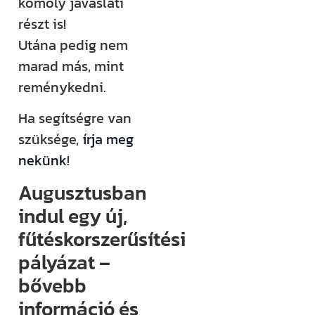
komoly javaslati
részt is!
Utána pedig nem
marad más, mint
reménykedni.
Ha segítségre van
szüksége,
írja meg
nekünk
!
Augusztusban
indul egy új,
fűtéskorszerűsítési
pályázat –
bővebb
információ és