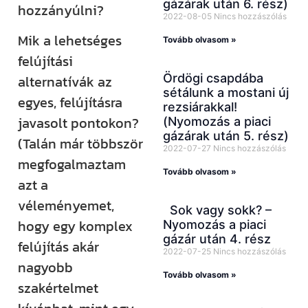
gázárak után 6. rész)
hozzányúlni?
2022-08-05
Nincs hozzászólás
Mik a lehetséges
Tovább olvasom »
felújítási
Ördögi csapdába
alternatívák az
sétálunk a mostani új
egyes, felújításra
rezsiárakkal!
javasolt pontokon?
(Nyomozás a piaci
gázárak után 5. rész)
(Talán már többször
2022-07-27
Nincs hozzászólás
megfogalmaztam
Tovább olvasom »
azt a
véleményemet,
Sok vagy sokk? –
hogy egy komplex
Nyomozás a piaci
gázár után 4. rész
felújítás akár
2022-07-25
Nincs hozzászólás
nagyobb
Tovább olvasom »
szakértelmet