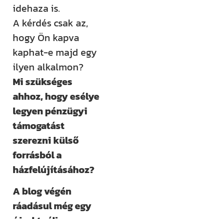
idehaza is.
Építem a
A kérdés csak az,
házam
hogy Ön kapva
klub
kaphat-e majd egy
ilyen alkalmon?
Még több
Mi szükséges
rendszerezett
ahhoz, hogy esélye
tudásra és
legyen pénzügyi
támogatásra
támogatást
vágysz?
szerezni külső
Csatlakozz az
forrásból a
Építem a házam
házfelújításához?
Klubhoz, ahol
A blog végén
több száz
ráadásul még egy
videós anyag,