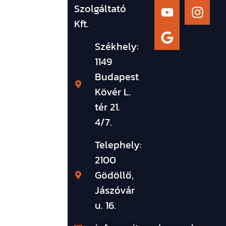
Szolgáltató
Kft.
Székhely:
1149
Budapest
Kövér L.
tér 21.
4/7.
Telephely:
2100
Gödöllő,
Jászóvár
u. 16.