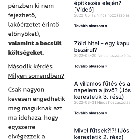
építkezés elején?
pénzben ki nem
[Videó]
fejezhető,
2022-05-12
Nincs hozzászólás
lakóérzetet érintő
Tovább olvasom »
előnyöket),
valamint a becsült
Zöld hitel – egy kapu
bezárul?
költségeket.
2022-04-20
Nincs hozzászólás
Második kérdés:
Tovább olvasom »
Milyen sorrendben?
A villamos fűtés és a
Csak nagyon
napelem a jövő? (Jós
kerestetik 3. rész)
kevesen engedhetik
2022-03-31
Nincs hozzászólás
meg maguknak azt
Tovább olvasom »
ma idehaza, hogy
egyszerre
Mivel fűtsek?!?! (Jós
elvégezzék a
kerestetik 2. rész)