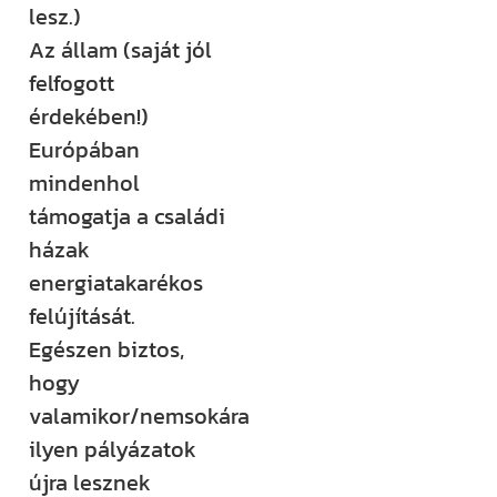
lesz.)
rendezvényt
Az állam (saját jól
szervezünk –
felfogott
ezekről mind
érdekében!)
időben
Európában
értesülsz. (Itt
mindenhol
hirdetjük meg
támogatja a családi
például a
házak
Csináld magad
energiatakarékos
tanfolyamainkat
felújítását.
és a Tervcafékat
Egészen biztos,
is!)
hogy
valamikor/nemsokára
Feliratkozom
ilyen pályázatok
újra lesznek