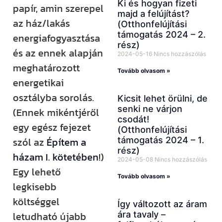
Ki és hogyan fizeti
papír, amin szerepel
majd a felújítást?
az ház/lakás
(Otthonfelújítási
támogatás 2024 – 2.
energiafogyasztása
rész)
és az ennek alapján
2024-05-16
Nincs hozzászólás
meghatározott
Tovább olvasom »
energetikai
osztályba sorolás.
Kicsit lehet örülni, de
senki ne várjon
(Ennek mikéntjéről
csodát!
egy egész fejezet
(Otthonfelújítási
támogatás 2024 – 1.
szól az
Építem a
rész)
házam I. kötetében
!)
2024-05-08
Nincs hozzászólás
Egy lehető
Tovább olvasom »
legkisebb
költséggel
Így változott az áram
ára tavaly –
letudható újabb