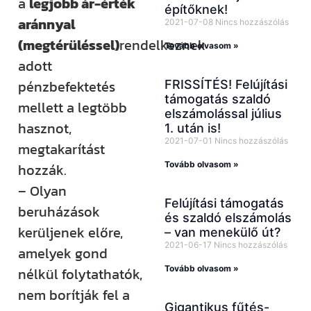
a
legjobb ár-érték
építőknek!
aránnyal
2021-07-08
Nincs hozzászólás
(megtérüléssel)
rendelkeznek
Tovább olvasom »
adott
pénzbefektetés
FRISSÍTÉS! Felújítási
támogatás szaldó
mellett a legtöbb
elszámolással július
hasznot,
1. után is!
2021-07-01
Nincs hozzászólás
megtakarítást
Tovább olvasom »
hozzák.
– Olyan
Felújítási támogatás
beruházások
és szaldó elszámolás
kerüljenek előre,
– van menekülő út?
2021-06-17
Nincs hozzászólás
amelyek gond
Tovább olvasom »
nélkül folytathatók,
nem borítják fel a
Gigantikus fűtés-