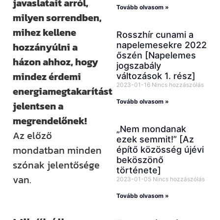
javaslatait arról,
Tovább olvasom »
milyen sorrendben,
mihez kellene
Rosszhír cunami a
napelemesekre 2022
hozzányúlni a
őszén [Napelemes
házon ahhoz, hogy
jogszabály
mindez érdemi
változások 1. rész]
2023-01-16
Nincs hozzászólás
energiamegtakarítást
Tovább olvasom »
jelentsen a
megrendelőnek!
„Nem mondanak
Az előző
ezek semmit!” [Az
mondatban minden
építő közösség újévi
beköszönő
szónak jelentősége
története]
van.
2023-01-05
Nincs hozzászólás
Tovább olvasom »