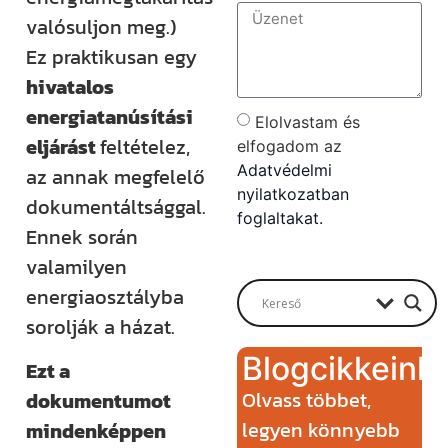
valósuljon meg.)
Ez praktikusan egy
hivatalos
energiatanúsítási
Elolvastam és
eljárást
feltételez,
elfogadom az
Adatvédelmi
az annak megfelelő
nyilatkozatban
dokumentáltsággal.
foglaltakat.
Ennek során
Send
valamilyen
energiaosztályba
sorolják a házat.
Blogcikkeink
Ezt a
Olvass többet,
dokumentumot
legyen könnyebb
mindenképpen