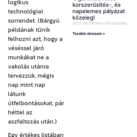
logikus
korszerűsítés-, és
technológiai
napelemes pályázat
közeleg!
sorrendet. (Bárgyú
2021-06-08
Nincs hozzászólás
példának tűnik
Tovább olvasom »
felhozni azt, hogy a
véséssel járó
munkákat ne a
vakolás utánra
tervezzük, mégis
nap mint nap
látunk
útfelbontásokat, pár
héttel az
aszfaltozás után.)
Egy értékes listában