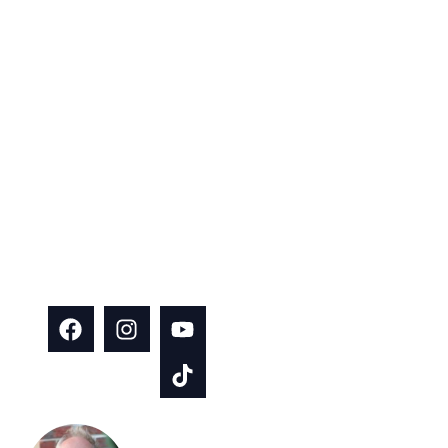
TikTokon is
rendszeresen
osztunk meg
inspirációkat,
tanácsokat és
hasznos
tartalmakat
építkezés és
házfelújítás
témában!