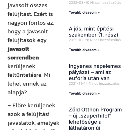
2022-03-10
Nincs hozzászólás
javasolt összes
felújítást. Ezért is
Tovább olvasom »
nagyon fontos az,
A jós, mint építési
hogy a javasolt
szakember (1. rész)
felújítások egy
2022-02-28
Nincs hozzászólás
javasolt
Tovább olvasom »
sorrendben
kerüljenek
Ingyenes napelemes
pályázat – ami az
feltüntetésre. Mi
eufória után van
lehet ennek az
2021-11-14
Nincs hozzászólás
alapja?
Tovább olvasom »
– Előre kerüljenek
Zöld Otthon Program
azok a felújítási
– új „szuperhitel”
javaslatok, amelyek
lehetősége a
láthatáron új