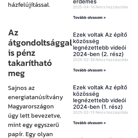
érdemes
házfelújítással.
2025-04-16
Nincs hozzászólás
Tovább olvasom »
Az
Ezek voltak Az építő
átgondoltsággal
közösség
legnézettebb videói
is pénz
2024-ben (2. rész)
takarítható
2025-02-26
Nincs hozzászólás
meg
Tovább olvasom »
Sajnos az
Ezek voltak Az építő
közösség
energiatanúsítvány
legnézettebb videói
Magyarországon
2024-ben (1. rész)
2025-02-13
Nincs hozzászólás
úgy lett bevezetve,
mint egy egyszerű
Tovább olvasom »
papír. Egy olyan