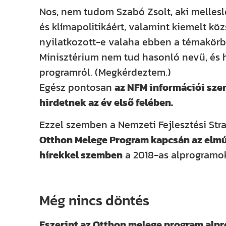
Nos, nem tudom Szabó Zsolt, aki mellesle
és klímapolitikáért, valamint kiemelt köz
nyilatkozott-e valaha ebben a témakörb
Minisztérium nem tud hasonló nevű, és
programról. (Megkérdeztem.)
Egész pontosan
az NFM információi szer
hirdetnek az év első felében.
Ezzel szemben a Nemzeti Fejlesztési Strat
Otthon Melege Program kapcsán az elmú
hírekkel szemben
a 2018-as alprogramok
Még nincs döntés
Eszerint az Otthon melege program alpr