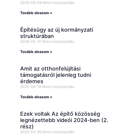
2026-08-06
Nincs hozzászólás
Tovább olvasom »
Építésügy az új kormányzati
struktúrában
2026-05-10
Nincs hozzászólás
Tovább olvasom »
Amit az otthonfelújítási
támogatásról jelenleg tudni
érdemes
2025-04-16
Nincs hozzászólás
Tovább olvasom »
Ezek voltak Az építő közösség
legnézettebb videói 2024-ben (2.
rész)
2025-02-26
Nincs hozzászólás