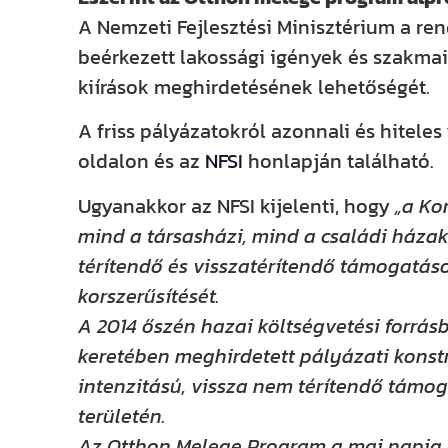
A Nemzeti Fejlesztési Minisztérium a ren
beérkezett lakossági igények és szakmai
kiírások meghirdetésének lehetőségét.
A friss pályázatokról azonnali és hitele
oldalon és az
NFSI
honlapján található.
Ugyanakkor az NFSI kijelenti, hogy
„a Ko
mind a társasházi, mind a családi házak
térítendő és visszatérítendő támogatáso
korszerűsítését.
A 2014 őszén hazai költségvetési forrás
keretében meghirdetett pályázati konstr
intenzitású, vissza nem térítendő támo
területén.
Az Otthon Melege Program a mai napig t