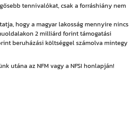
gősebb tennivalókat, csak a forráshiány nem
tatja, hogy a magyar lakosság mennyire nincs
uoldalakon 2 milliárd forint támogatási
 forint beruházási költséggel számolva mintegy
ünk utána az NFM vagy a NFSI honlapján!
nken is! YouTube-csatornánkat már több
acebookon, Instagramon és TikTokon is
ókat, tanácsokat és hasznos tartalmakat