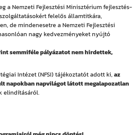
g a Nemzeti Fejlesztési Minisztérium fejlesztés-
szolgáltatásokért felelős államtitkára,
en, de mindenesetre a Nemzeti Fejlesztési
 hasonlóan nagy kedvezményeket nyújtó
int semmiféle pályázatot nem hirdettek,
égiai Intézet (NFSI) tájékoztatót adott ki,
az
lt napokban napvilágot látott megalapozatlan
 elindításáról.
ogramjairól még nincs döntés!