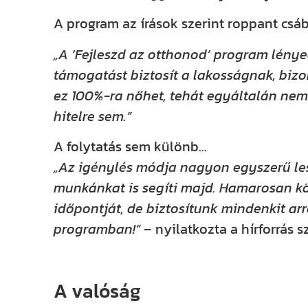
A program az írások szerint roppant csáb
„A ‘Fejleszd az otthonod’ program lénye
támogatást biztosít a lakosságnak, bizo
ez 100%-ra nőhet, tehát egyáltalán nem
hitelre sem.”
A folytatás sem különb…
„Az igénylés módja nagyon egyszerű les
munkánkat is segíti majd. Hamarosan kö
időpontját, de biztosítunk mindenkit arr
programban!”
– nyilatkozta a hírforrás s
A valóság