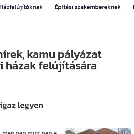
Házfelújítóknak
Építési szakembereknek
írek, kamu pályázat
i házak felújítására
 igaz legyen
k meg nap mint nap a