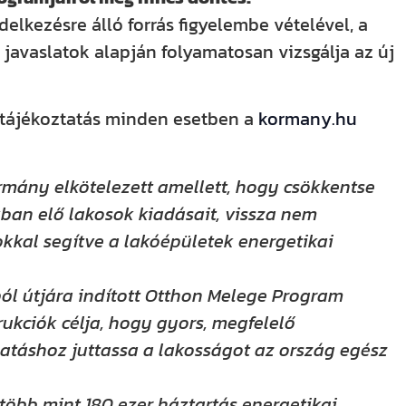
delkezésre álló forrás figyelembe vételével, a
 javaslatok alapján folyamatosan vizsgálja az új
s tájékoztatás minden esetben a
kormany.hu
rmány elkötelezett amellett, hogy csökkentse
ban elő lakosok kiadásait, vissza nem
kkal segítve a lakóépületek energetikai
ból útjára indított Otthon Melege Program
ukciók célja, hogy gyors, megfelelő
gatáshoz juttassa a lakosságot az ország egész
öbb mint 180 ezer háztartás energetikai