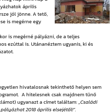
lyázhatok április
rsze jól jönne. A tető,
lése is megérne egy
or is megérné pályázni, de a teljes
os ezúttal is. Utánanéztem ugyanis, ki és
ázatot.
egyetlen hivatalosnak tekinthető helyen sem
programot. A hitelesnek csak majdnem tűnő
klámot) ugyanazt a címet találtam:
„Családi
 pályázhat 2018 április elsejétől!”
.