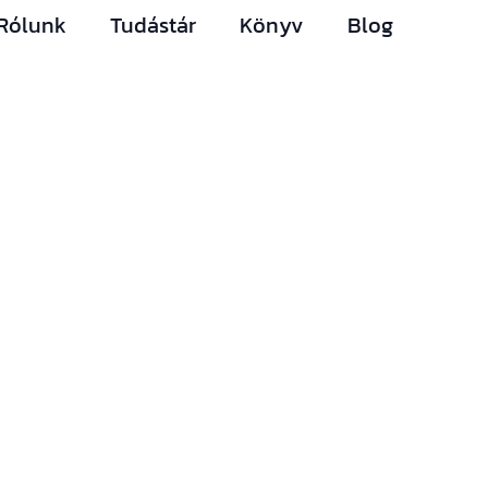
Rólunk
Tudástár
Könyv
Blog
Hírlevelünk
Így nem maradsz le
egyetlen új információról
sem.
Ha bármi izgalmas
történik az építési piacon
(például megjelenik egy