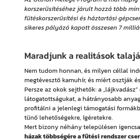
korszerűsítéséhez járult hozzá több mint
fűtéskorszerűsítési és háztartási gépcs
sikeres pályázó kapott összesen 7 milli
Maradjunk a realitások talajá
Nem tudom honnan, és milyen céllal indul
megtévesztő kamuhír, és miért osztják é
Persze az okok sejthetők: a „lájkvadász
látogatottságukat, a hátrányosabb anya
profitálni a jelenlegi támogatási formá
tűnő lehetőségekre, ígéretekre.
Mert bizony néhány településen igencsa
házak többségére a fűtési rendszer cseré