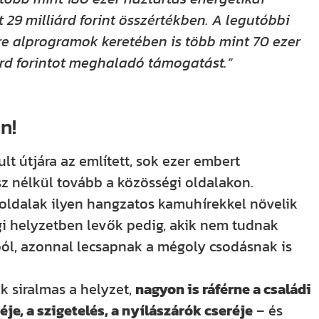
 29 milliárd forint összértékben. A legutóbbi
ere alprogramok keretében is több mint 70 ezer
árd forintot meghaladó támogatást.”
n!
t útjára az említett, sok ezer embert
sz nélkül tovább a közösségi oldalakon.
” oldalak ilyen hangzatos kamuhírekkel növelik
gi helyzetben levők pedig, akik nem tudnak
kból, azonnal lecsapnak a mégoly csodásnak is
k siralmas a helyzet,
nagyon is ráférne a családi
je, a szigetelés, a nyílászárók cseréje
– és