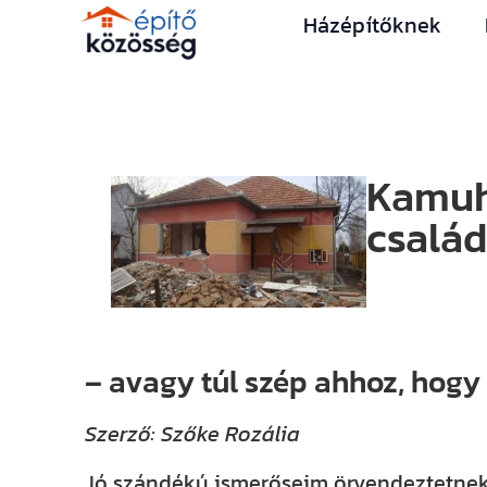
Házépítőknek
Kamuh
család
– avagy túl szép ahhoz, hogy
Szerző: Szőke Rozália
Jó szándékú ismerőseim örvendeztetne