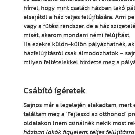
hírrel, hogy mint családi házban lakó pá
elsejétől a ház teljes felújítására. Ami pe
vagy a fűtési rendszer, de a ház szigete
misét, akarom mondani némi felújítást.
Ha ezekre külön-külön pályázhatnék, akk
házfelújításról csak álmodozhatok – sajn
milyen feltételekkel hirdette meg a pály
Csábító ígéretek
Sajnos már a legelején elakadtam, mert 
találtam meg a ‘Fejleszd az otthonod’ 
oldalakon (nem csinálnék nekik most re
házban lakók figyelem: teljes felújításra