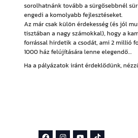
sorolhatnánk tovább a sürgősebbnél sür
engedi a komolyabb fejlesztéseket.
Az már csak külön érdekesség (és jól mu
tisztában a nagy számokkal), hogy a kam
forrással hirdetik a csodát, ami 2 millió
1000 ház felújítására lenne elegendő…
Ha a pályázatok iránt érdeklődünk, nézz
Kövess minket közösségi felületei
mint 13 000-en követik, emellett F
rendszeresen osztunk meg inspiráci
építkezés és házfelújítás témában!