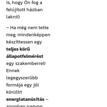
is, hogy Ön fog a
felújított házban
lakni!)
– Ha még nem tette
meg, mindenképpen
készíttessen egy
teljes körű
állapotfelmérést
egy szakemberrel!
Ennek
legegyszerűbb
formája egy jól
körülírt
energiatanúsítás
–
azonban nagyon