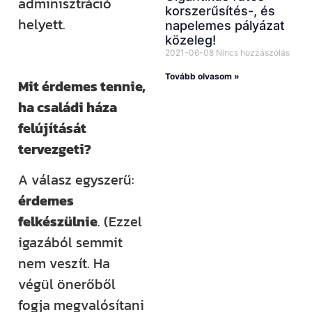
adminisztráció
korszerűsítés-, és
helyett.
napelemes pályázat
közeleg!
2021-06-08
Nincs hozzászólás
Tovább olvasom »
Mit érdemes tennie,
ha családi háza
felújítását
tervezgeti?
A válasz egyszerű:
érdemes
felkészülnie
. (Ezzel
igazából semmit
nem veszít. Ha
végül önerőből
fogja megvalósítani