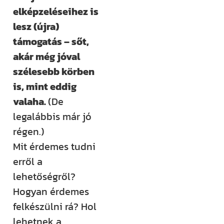
elképzeléseihez is
Építem a
lesz (újra)
házam
támogatás – sőt,
klub
akár még jóval
szélesebb körben
Még több
is, mint eddig
rendszerezett
valaha.
(De
tudásra és
legalábbis már jó
támogatásra
régen.)
vágysz?
Mit érdemes tudni
Csatlakozz az
erről a
Építem a házam
lehetőségről?
Klubhoz, ahol
Hogyan érdemes
több száz
felkészülni rá? Hol
videós anyag,
lehetnek a