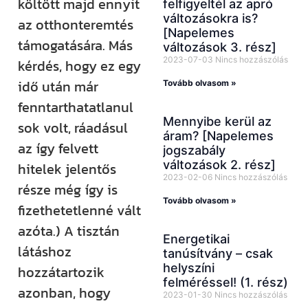
költött majd ennyit
felfigyeltél az apró
változásokra is?
az otthonteremtés
[Napelemes
támogatására. Más
változások 3. rész]
2023-07-03
Nincs hozzászólás
kérdés, hogy ez egy
idő után már
Tovább olvasom »
fenntarthatatlanul
Mennyibe kerül az
sok volt, ráadásul
áram? [Napelemes
az így felvett
jogszabály
változások 2. rész]
hitelek jelentős
2023-02-06
Nincs hozzászólás
része még így is
Tovább olvasom »
fizethetetlenné vált
azóta.) A tisztán
Energetikai
látáshoz
tanúsítvány – csak
helyszíni
hozzátartozik
felméréssel! (1. rész)
azonban, hogy
2023-01-30
Nincs hozzászólás