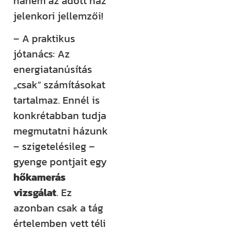
hanem az adott ház
jelenkori jellemzői!
– A praktikus
jótanács: Az
energiatanúsítás
„csak” számításokat
tartalmaz. Ennél is
konkrétabban tudja
megmutatni házunk
– szigetelésileg –
gyenge pontjait egy
hőkamerás
vizsgálat
. Ez
azonban csak a tág
értelemben vett téli