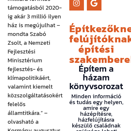
támogatásból 2020-
ig akár 3 millió ilyen
Építkezőkne
ház is megújulhat –
mondta Szabó
felújítóknak
Zsolt, a Nemzeti
építési
Fejlesztési
szakember
Minisztérium
Építem a
fejlesztés- és
házam
klímapolitikáért,
könyvsorozat
valamint kiemelt
közszolgáltatásokért
Minden információ
és tudás egy helyen,
felelős
amire egy
államtitkára.” –
házépítésre,
házfelújításra
olvasható a
készülő családnak
Kormány augusztus