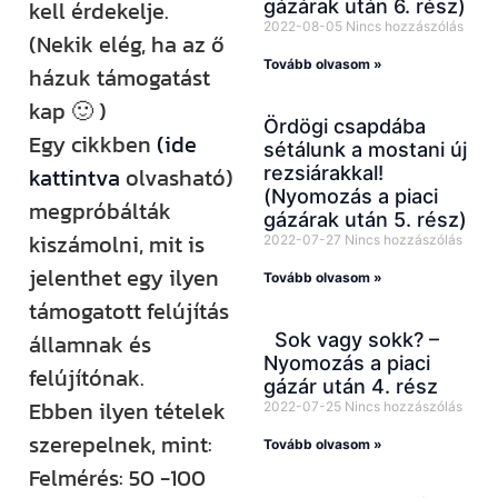
gázárak után 6. rész)
kell érdekelje.
2022-08-05
Nincs hozzászólás
(Nekik elég, ha az ő
Tovább olvasom »
házuk támogatást
kap 🙂 )
Ördögi csapdába
Egy cikkben
(ide
sétálunk a mostani új
rezsiárakkal!
kattintva
olvasható)
(Nyomozás a piaci
megpróbálták
gázárak után 5. rész)
kiszámolni, mit is
2022-07-27
Nincs hozzászólás
jelenthet egy ilyen
Tovább olvasom »
támogatott felújítás
Sok vagy sokk? –
államnak és
Nyomozás a piaci
felújítónak.
gázár után 4. rész
Ebben ilyen tételek
2022-07-25
Nincs hozzászólás
szerepelnek, mint:
Tovább olvasom »
Felmérés: 50 -100