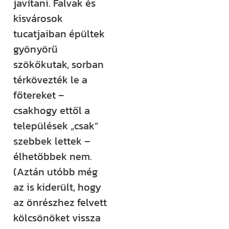
javítani. Falvak és
kisvárosok
tucatjaiban épültek
gyönyörű
szökőkutak, sorban
térkövezték le a
főtereket –
csakhogy ettől a
települések „csak”
szebbek lettek –
élhetőbbek nem.
(Aztán utóbb még
az is kiderült, hogy
az önrészhez felvett
kölcsönöket vissza