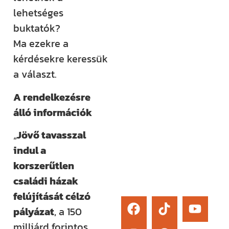
élő kérdezési
lehetséges
lehetőség és
buktatók?
egy támogató
Ma ezekre a
közösség segít
kérdésekre keressük
eligazodni az
a választ.
építkezés
A rendelkezésre
sokszor
álló információk
bonyolult
világában.
„
Jövő tavasszal
indul a
Érdekel
korszerűtlen
családi házak
felújítását célzó
pályázat
, a 150
milliárd forintos