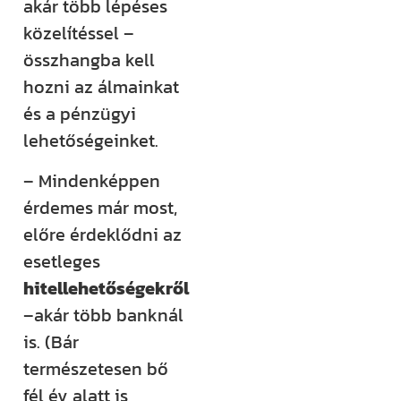
akár több lépéses
közelítéssel –
összhangba kell
hozni az álmainkat
és a pénzügyi
lehetőségeinket.
– Mindenképpen
érdemes már most,
előre érdeklődni az
esetleges
hitellehetőségekről
–akár több banknál
is. (Bár
természetesen bő
fél év alatt is