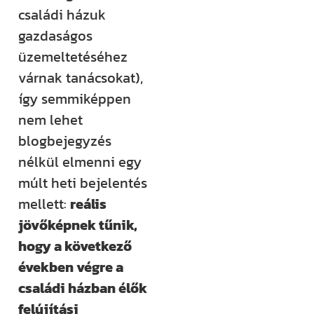
rendezvényt
családi házuk
szervezünk –
gazdaságos
ezekről mind
üzemeltetéséhez
időben
várnak tanácsokat),
értesülsz. (Itt
így semmiképpen
hirdetjük meg
nem lehet
például a
blogbejegyzés
Csináld magad
nélkül elmenni egy
tanfolyamainkat
múlt heti bejelentés
és a Tervcafékat
mellett:
reális
is!)
jövőképnek tűnik,
hogy a következő
Feliratkozom
években végre a
családi házban élők
felújítási