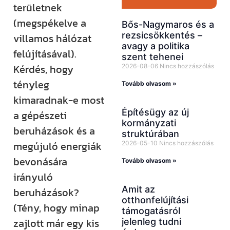
területnek
(megspékelve a
Bős-Nagymaros és a
rezsicsökkentés –
villamos hálózat
avagy a politika
felújításával).
szent tehenei
Kérdés, hogy
2026-08-06
Nincs hozzászólás
tényleg
Tovább olvasom »
kimaradnak-e most
Építésügy az új
a gépészeti
kormányzati
beruházások és a
struktúrában
megújuló energiák
2026-05-10
Nincs hozzászólás
bevonására
Tovább olvasom »
irányuló
Amit az
beruházások?
otthonfelújítási
(Tény, hogy minap
támogatásról
zajlott már egy kis
jelenleg tudni