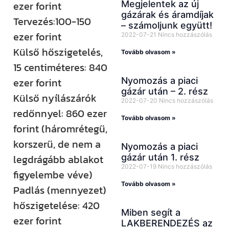
Megjelentek az új
ezer forint
gázárak és áramdíjak
Tervezés:100-150
– számoljunk együtt!
ezer forint
2022-07-21
Nincs hozzászólás
Külső hőszigetelés,
Tovább olvasom »
15 centiméteres: 840
Nyomozás a piaci
ezer forint
gázár után – 2. rész
Külső nyílászárók
2022-07-20
Nincs hozzászólás
redőnnyel: 860 ezer
Tovább olvasom »
forint (háromrétegű,
korszerű, de nem a
Nyomozás a piaci
gázár után 1. rész
legdrágább ablakot
2022-07-19
Nincs hozzászólás
figyelembe véve)
Tovább olvasom »
Padlás (mennyezet)
hőszigetelése: 420
Miben segít a
ezer forint
LAKBERENDEZÉS az