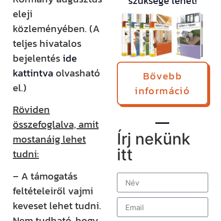
szüksége lehet!
eleji
közleményében. (A
teljes hivatalos
bejelentés
ide
kattintva
olvasható
Bővebb
el.)
információ
Röviden
összefoglalva, amit
Írj nekünk
mostanáig lehet
itt
tudni:
– A támogatás
feltételeiről vajmi
keveset lehet tudni.
Nem tudható, hogy