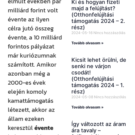
elmúlt években pár
Ki és hogyan fizeti
majd a felújítást?
milliárd forint volt
(Otthonfelújítási
évente az ilyen
támogatás 2024 – 2.
célra jutó összeg
rész)
2024-05-16
Nincs hozzászólás
évente, a 10 milliárd
Tovább olvasom »
forintos pályázat
már kuriózumnak
Kicsit lehet örülni, de
számított. Amikor
senki ne várjon
azonban még a
csodát!
(Otthonfelújítási
2000-es évek
támogatás 2024 – 1.
elején komoly
rész)
2024-05-08
Nincs hozzászólás
kamattámogatás
Tovább olvasom »
létezett, akkor az
állam ezeken
Így változott az áram
keresztül
évente
ára tavaly –