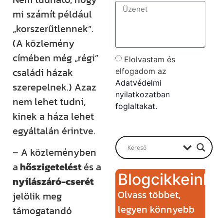
mi számít például
„korszerűtlennek”.
(A közlemény
címében még „régi”
Elolvastam és
családi házak
elfogadom az
Adatvédelmi
szerepelnek.) Azaz
nyilatkozatban
nem lehet tudni,
foglaltakat.
kinek a háza lehet
Send
egyáltalán érintve.
– A közleményben
a
hőszigetelést
és a
Blogcikkeink
nyílászáró-cserét
Olvass többet,
jelölik meg
legyen könnyebb
támogatandó