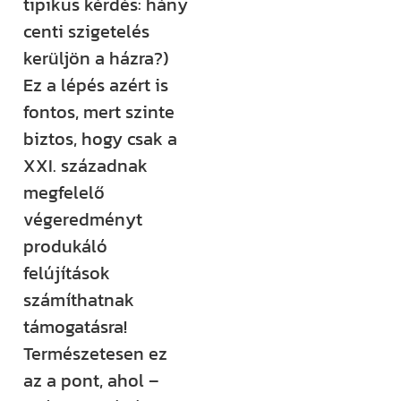
tipikus kérdés: hány
centi szigetelés
kerüljön a házra?)
Ez a lépés azért is
fontos, mert szinte
biztos, hogy csak a
XXI. századnak
megfelelő
végeredményt
produkáló
felújítások
számíthatnak
támogatásra!
Természetesen ez
az a pont, ahol –