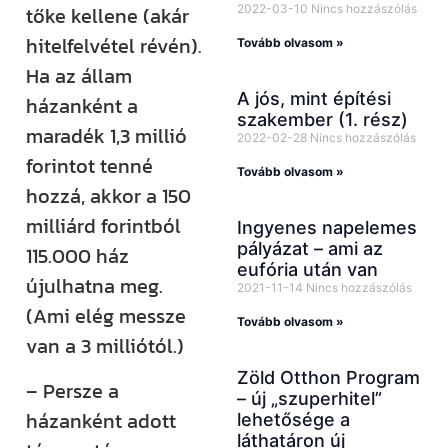
2022-03-10
Nincs hozzászólás
tőke kellene (akár
hitelfelvétel révén).
Tovább olvasom »
Ha az állam
A jós, mint építési
házanként a
szakember (1. rész)
maradék 1,3 millió
2022-02-28
Nincs hozzászólás
forintot tenné
Tovább olvasom »
hozzá, akkor a 150
milliárd forintból
Ingyenes napelemes
pályázat – ami az
115.000 ház
eufória után van
újulhatna meg.
2021-11-14
Nincs hozzászólás
(Ami elég messze
Tovább olvasom »
van a 3 milliótól.)
Zöld Otthon Program
– Persze a
– új „szuperhitel”
házanként adott
lehetősége a
láthatáron új