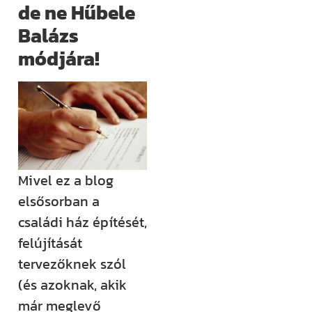
de ne Hűbele
(például
Balázs
megjelenik egy
új támogatási
módjára!
lehetőség,
módosul egy
fontos
jogszabály),
értesülni fogsz
róla.
Mivel ez a blog
Ha megjelenik
elsősorban a
egy új videónk,
családi ház építését,
egy új
felújítását
blogbejegyzésünk,
tervezőknek szól
ha valamilyen
(és azoknak, akik
izgalmas
már meglevő