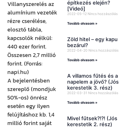
építkezés elején?
Villanyszerelés az
[Videó]
alumínium vezeték
2022-05-12
Nincs hozzászólás
rézre cserélése,
Tovább olvasom »
elosztó tábla,
kapcsolók nélkül:
Zöld hitel – egy kapu
bezárul?
440 ezer forint.
2022-04-20
Nincs hozzászólás
Összesen 2,7 millió
Tovább olvasom »
forint. (Forrás:
napi.hu)
A villamos fűtés és a
A bejelentésben
napelem a jövő? (Jós
kerestetik 3. rész)
szereplő (mondjuk
2022-03-31
Nincs hozzászólás
50%-os) önrész
Tovább olvasom »
esetén egy ilyen
felújításhoz kb. 1,4
Mivel fűtsek?!?! (Jós
millió forint saját
kerestetik 2. rész)