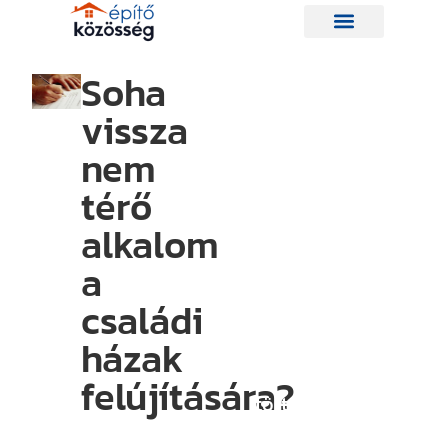
Soha
vissza
Hírlevelünk
nem
térő
Így nem
maradsz le
alkalom
egyetlen új
a
információról
családi
sem.
Ha bármi
házak
izgalmas
felújítására?
történik az
építési piacon