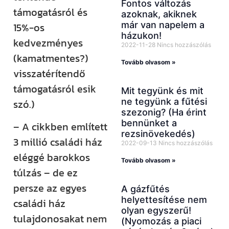
Fontos változás
támogatásról és
azoknak, akiknek
már van napelem a
15%-os
házukon!
kedvezményes
2022-11-28
Nincs hozzászólás
(kamatmentes?)
Tovább olvasom »
visszatérítendő
támogatásról esik
Mit tegyünk és mit
ne tegyünk a fűtési
szó.)
szezonig? (Ha érint
bennünket a
– A cikkben említett
rezsinövekedés)
3 millió családi ház
2022-09-13
Nincs hozzászólás
eléggé barokkos
Tovább olvasom »
túlzás – de ez
persze az egyes
A gázfűtés
helyettesítése nem
családi ház
olyan egyszerű!
tulajdonosakat nem
(Nyomozás a piaci