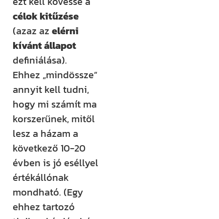
ezt kell kövesse a
célok kitűzése
(azaz az
elérni
kívánt állapot
definiálása).
Ehhez „mindössze”
annyit kell tudni,
hogy mi számít ma
korszerűnek, mitől
lesz a házam a
következő 10-20
évben is jó eséllyel
értékállónak
mondható. (Egy
ehhez tartozó