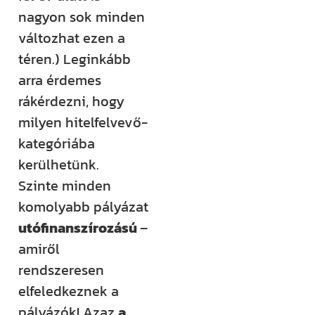
nagyon sok minden
változhat ezen a
téren.) Leginkább
arra érdemes
rákérdezni, hogy
milyen hitelfelvevő-
kategóriába
kerülhetünk.
Szinte minden
komolyabb pályázat
utófinanszírozású
–
amiről
rendszeresen
elfeledkeznek a
pályázók! Azaz
a