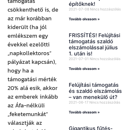
támogatás
építőknek!
csökkenthető is, de
2021-07-08
Nincs hozzászólás
az már korábban
Tovább olvasom »
kiderült (ha jól
emlékszem egy
FRISSÍTÉS! Felújítási
támogatás szaldó
évekkel ezelőtti
elszámolással július
„napkollektoros”
1. után is!
2021-07-01
Nincs hozzászólás
pályázat kapcsán),
hogy ha a
Tovább olvasom »
támogatási mérték
Felújítási támogatás
20% alá esik, akkor
és szaldó elszámolás
az emberek inkább
– van menekülő út?
2021-06-17
Nincs hozzászólás
az Áfa-nélküli
„feketemunkát”
Tovább olvasom »
választják az
Gigantikus fűtés-