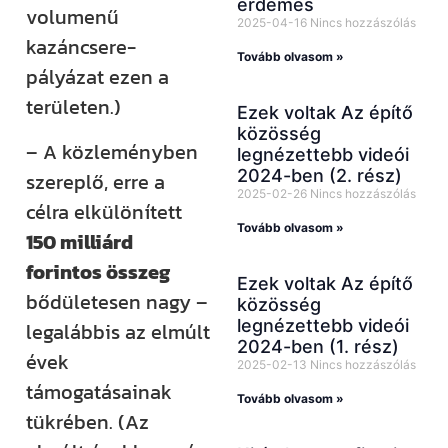
érdemes
volumenű
2025-04-16
Nincs hozzászólás
kazáncsere-
Tovább olvasom »
pályázat ezen a
területen.)
Ezek voltak Az építő
közösség
– A közleményben
legnézettebb videói
2024-ben (2. rész)
szereplő, erre a
2025-02-26
Nincs hozzászólás
célra elkülönített
Tovább olvasom »
150 milliárd
forintos összeg
Ezek voltak Az építő
bődületesen nagy –
közösség
legnézettebb videói
legalábbis az elmúlt
2024-ben (1. rész)
évek
2025-02-13
Nincs hozzászólás
támogatásainak
Tovább olvasom »
tükrében. (Az