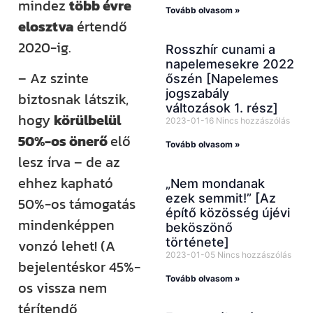
mindez
több évre
Tovább olvasom »
elosztva
értendő
2020-ig.
Rosszhír cunami a
napelemesekre 2022
– Az szinte
őszén [Napelemes
jogszabály
biztosnak látszik,
változások 1. rész]
hogy
körülbelül
2023-01-16
Nincs hozzászólás
50%-os önerő
elő
Tovább olvasom »
lesz írva – de az
ehhez kapható
„Nem mondanak
ezek semmit!” [Az
50%-os támogatás
építő közösség újévi
mindenképpen
beköszönő
története]
vonzó lehet! (A
2023-01-05
Nincs hozzászólás
bejelentéskor 45%-
Tovább olvasom »
os vissza nem
térítendő