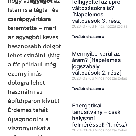
hogy az
agyagot
az
felfigyeltél az apró
változásokra is?
Isten is a tégla- és
[Napelemes
cserépgyártásra
változások 3. rész]
teremtette – mert
2023-07-03
Nincs hozzászólás
az agyagból kevés
Tovább olvasom »
hasznosabb dolgot
Mennyibe kerül az
lehet csinálni. (Míg
áram? [Napelemes
a fát például még
jogszabály
ezernyi más
változások 2. rész]
2023-02-06
Nincs hozzászólás
dologra lehet
Tovább olvasom »
használni az
építőiparon kívül.)
Energetikai
Érdemes tehát
tanúsítvány – csak
újragondolni a
helyszíni
felméréssel! (1. rész)
viszonyunkat a
2023-01-30
Nincs hozzászólás