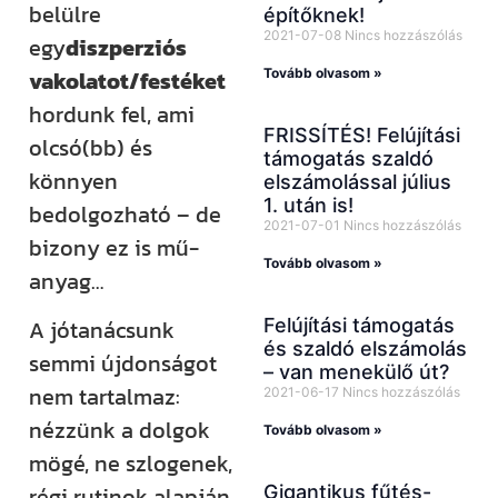
belülre
építőknek!
2021-07-08
Nincs hozzászólás
egy
diszperziós
Tovább olvasom »
vakolatot/festéket
hordunk fel, ami
FRISSÍTÉS! Felújítási
olcsó(bb) és
támogatás szaldó
könnyen
elszámolással július
1. után is!
bedolgozható – de
2021-07-01
Nincs hozzászólás
bizony ez is mű-
Tovább olvasom »
anyag…
Felújítási támogatás
A jótanácsunk
és szaldó elszámolás
semmi újdonságot
– van menekülő út?
nem tartalmaz:
2021-06-17
Nincs hozzászólás
nézzünk a dolgok
Tovább olvasom »
mögé, ne szlogenek,
Gigantikus fűtés-
régi rutinok alapján