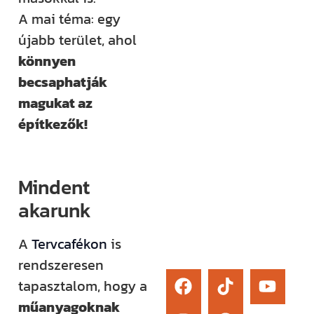
élő kérdezési
A mai téma: egy
lehetőség és
újabb terület, ahol
egy támogató
könnyen
közösség segít
becsaphatják
eligazodni az
magukat az
építkezés
építkezők!
sokszor
bonyolult
világában.
Mindent
akarunk
Érdekel
A
Tervcafékon
is
rendszeresen
tapasztalom, hogy a
műanyagoknak