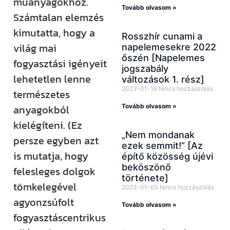
műanyagokhoz.
Tovább olvasom »
Számtalan elemzés
kimutatta, hogy a
Rosszhír cunami a
világ mai
napelemesekre 2022
őszén [Napelemes
fogyasztási igényeit
jogszabály
lehetetlen lenne
változások 1. rész]
2023-01-16
Nincs hozzászólás
természetes
Tovább olvasom »
anyagokból
kielégíteni. (Ez
„Nem mondanak
persze egyben azt
ezek semmit!” [Az
is mutatja, hogy
építő közösség újévi
beköszönő
felesleges dolgok
története]
tömkelegével
2023-01-05
Nincs hozzászólás
agyonzsúfolt
Tovább olvasom »
fogyasztáscentrikus