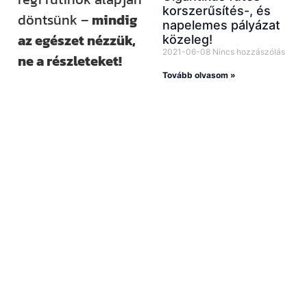
korszerűsítés-, és
döntsünk –
mindig
napelemes pályázat
az egészet nézzük,
közeleg!
2021-06-08
Nincs hozzászólás
ne a részleteket!
Tovább olvasom »
Kövess minket
közösségi
felületeinken is!
YouTube-
csatornánkat már
több mint 13 000-
en követik,
emellett
Facebookon,