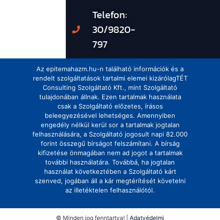
Telefon:
30/9820-
797
Az epitemahazm.hu-n található információk és a
rendelt szolgáltatások tartalmi elemei kizárólagTÉT
Consulting Szolgáltató Kft., mint Szolgáltató
tulajdonában állnak. Ezen tartalmak használata
csak a Szolgáltató előzetes, írásos
beleegyezésével lehetséges. Amennyiben
engedély nélkül kerül sor a tartalmak jogtalan
felhasználására, a Szolgáltató jogosult napi 82.000
forint összegű bírságot felszámítani. A bírság
kifizetése önmagában nem ad jogot a tartalmak
további használatára. Továbbá, ha jogtalan
használat következtében a Szolgáltató kárt
szenved, jogában áll a kár megtérítését követelni
az illetéktelen felhasználótól.
© Minden jog fenntartva! |
Adatvédelmi