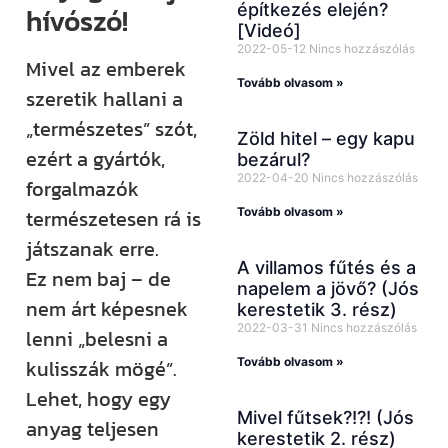
építkezés elején?
hívószó!
[Videó]
2022-05-12
Nincs hozzászólás
Mivel az emberek
Tovább olvasom »
szeretik hallani a
„természetes” szót,
Zöld hitel – egy kapu
ezért a gyártók,
bezárul?
2022-04-20
Nincs hozzászólás
forgalmazók
Tovább olvasom »
természetesen rá is
játszanak erre.
A villamos fűtés és a
Ez nem baj – de
napelem a jövő? (Jós
nem árt képesnek
kerestetik 3. rész)
2022-03-31
Nincs hozzászólás
lenni „belesni a
Tovább olvasom »
kulisszák mögé”.
Lehet, hogy egy
Mivel fűtsek?!?! (Jós
anyag teljesen
kerestetik 2. rész)