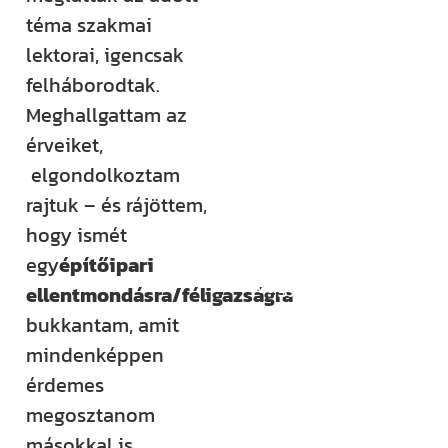
téma szakmai
Építem a
lektorai, igencsak
házam
felháborodtak.
klub
Meghallgattam az
érveiket,
Még több
elgondolkoztam
rendszerezett
rajtuk – és rájöttem,
tudásra és
hogy ismét
támogatásra
egy
építőipari
vágysz?
ellentmondásra/féligazságra
Csatlakozz az
bukkantam, amit
Építem a házam
mindenképpen
Klubhoz, ahol
érdemes
több száz
megosztanom
videós anyag,
másokkal is.