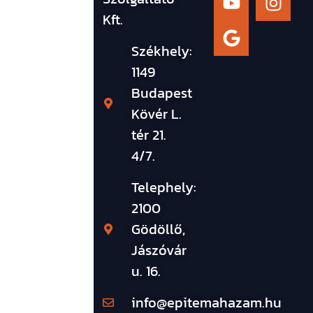
Kft.
Székhely:
1149
Budapest
Kövér L.
tér 21.
4/7.
Telephely:
2100
Gödöllő,
Jászóvár
u. 16.
info@epitemahazam.hu