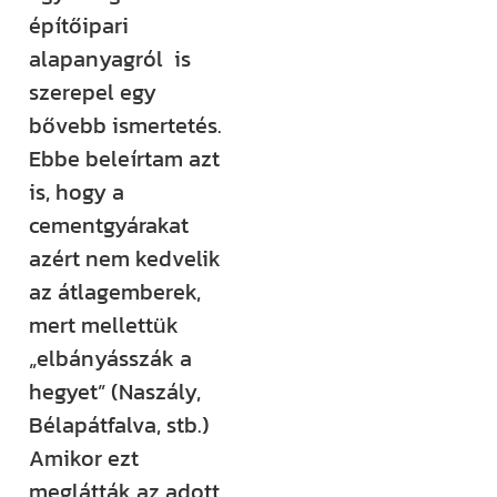
rendezvényt
építőipari
szervezünk –
alapanyagról is
ezekről mind
szerepel egy
időben
bővebb ismertetés.
értesülsz. (Itt
Ebbe beleírtam azt
hirdetjük meg
is, hogy a
például a
cementgyárakat
Csináld magad
azért nem kedvelik
tanfolyamainkat
az átlagemberek,
és a Tervcafékat
mert mellettük
is!)
„elbányásszák a
hegyet” (Naszály,
Feliratkozom
Bélapátfalva, stb.)
Amikor ezt
meglátták az adott