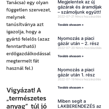
Tanácsa) egy olyan
Megjelentek az új
gázárak és áramdíjak
független szervezet,
– számoljunk együtt!
melynek
2022-07-21
Nincs hozzászólás
tanúsítványa azt
Tovább olvasom »
igazolja, hogy a
gyártó felelős (azaz
Nyomozás a piaci
gázár után – 2. rész
fenntartható)
2022-07-20
Nincs hozzászólás
erdőgazdálkodással
Tovább olvasom »
megtermelt fát
használ fel.)
Nyomozás a piaci
gázár után 1. rész
2022-07-19
Nincs hozzászólás
Vigyázat! A
Tovább olvasom »
„természetes
Miben segít a
anyag” túl jó
LAKBERENDEZÉS az