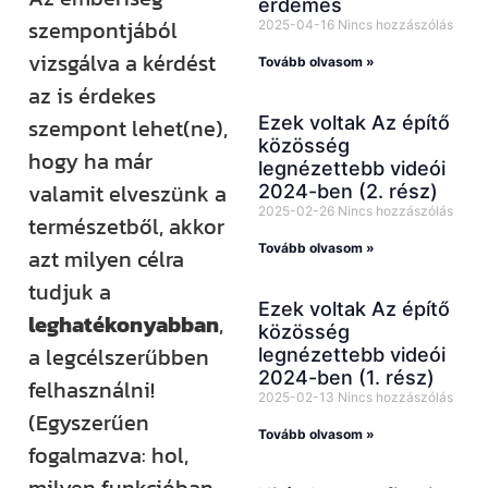
érdemes
szempontjából
2025-04-16
Nincs hozzászólás
vizsgálva a kérdést
Tovább olvasom »
az is érdekes
Ezek voltak Az építő
szempont lehet(ne),
közösség
hogy ha már
legnézettebb videói
valamit elveszünk a
2024-ben (2. rész)
2025-02-26
Nincs hozzászólás
természetből, akkor
Tovább olvasom »
azt milyen célra
tudjuk a
Ezek voltak Az építő
leghatékonyabban
,
közösség
a legcélszerűbben
legnézettebb videói
2024-ben (1. rész)
felhasználni!
2025-02-13
Nincs hozzászólás
(Egyszerűen
Tovább olvasom »
fogalmazva: hol,
milyen funkcióban