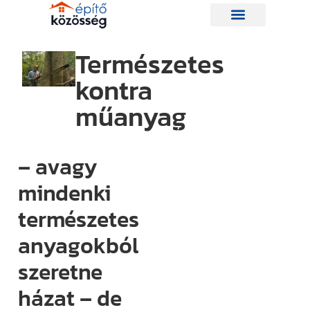
Természetes
kontra
Hírlevelünk
műanyag
Így nem
maradsz le
– avagy
egyetlen új
mindenki
információról
természetes
sem.
Ha bármi
anyagokból
izgalmas
szeretne
történik az
házat – de
építési piacon