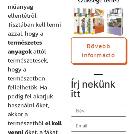
szüksége lehet!
műanyag
ellentétről.
Tisztában kell lenni
azzal, hogy a
természetes
Bővebb
anyagok
attól
információ
természetesek,
hogy a
természetben
Írj nekünk
fellelhetők. Ha
itt
pedig fel akarjuk
használni őket,
akkor a
természetből
el kell
venni
őket: a fákat