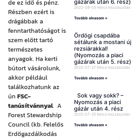
de ez idő és pénz.
gázárak után 6. rész)
2022-08-05
Nincs hozzászólás
Részben ezért is
Tovább olvasom »
drágábbak a
fenntarthatóságot is
Ördögi csapdába
szem előtt tartó
sétálunk a mostani új
természetes
rezsiárakkal!
(Nyomozás a piaci
anyagok. Ha kerti
gázárak után 5. rész)
bútort vásárolunk,
2022-07-27
Nincs hozzászólás
akkor például
Tovább olvasom »
találkozhatunk az
ún
FSC-
Sok vagy sokk? –
Nyomozás a piaci
tanúsítvánnyal
. A
gázár után 4. rész
Forest Stewardship
2022-07-25
Nincs hozzászólás
Council (kb. Felelős
Tovább olvasom »
Erdőgazdálkodás