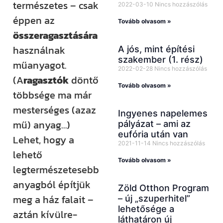
természetes – csak
2022-03-10
Nincs hozzászólás
éppen az
Tovább olvasom »
összeragasztására
használnak
A jós, mint építési
szakember (1. rész)
műanyagot.
2022-02-28
Nincs hozzászólás
(A
ragasztók
döntő
Tovább olvasom »
többsége ma már
mesterséges (azaz
Ingyenes napelemes
mű) anyag…)
pályázat – ami az
eufória után van
Lehet, hogy a
2021-11-14
Nincs hozzászólás
lehető
Tovább olvasom »
legtermészetesebb
anyagból építjük
Zöld Otthon Program
meg a ház falait –
– új „szuperhitel”
lehetősége a
aztán kívülre-
láthatáron új