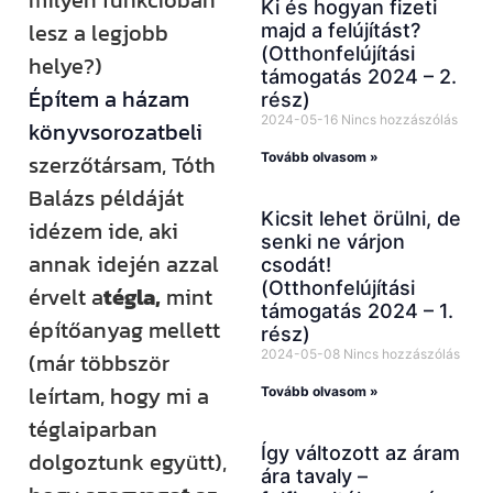
Ki és hogyan fizeti
lesz a legjobb
majd a felújítást?
(Otthonfelújítási
helye?)
támogatás 2024 – 2.
Építem a házam
rész)
2024-05-16
Nincs hozzászólás
könyvsorozatbeli
Tovább olvasom »
szerzőtársam, Tóth
Balázs példáját
Kicsit lehet örülni, de
idézem ide, aki
senki ne várjon
annak idején azzal
csodát!
(Otthonfelújítási
érvelt a
tégla,
mint
támogatás 2024 – 1.
építőanyag mellett
rész)
2024-05-08
Nincs hozzászólás
(már többször
leírtam, hogy mi a
Tovább olvasom »
téglaiparban
Így változott az áram
dolgoztunk együtt),
ára tavaly –