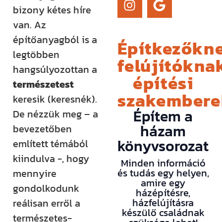
bizony kétes híre
van. Az
építőanyagból is a
Építkezőkne
legtöbben
felújítóknak
hangsúlyozottan a
építési
természetest
szakember
keresik (keresnék).
Építem a
De nézzük meg – a
házam
bevezetőben
könyvsorozat
említett témából
kiindulva -, hogy
Minden információ
és tudás egy helyen,
mennyire
amire egy
gondolkodunk
házépítésre,
házfelújításra
reálisan erről a
készülő családnak
természetes-