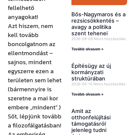
fellelhető
Bős-Nagymaros és a
anyagokat!
rezsicsökkentés –
Azt hiszem, nem
avagy a politika
szent tehenei
kell tovább
2026-08-06
Nincs hozzászólás
boncolgatnom az
Tovább olvasom »
ellentmondást –
sajnos, mindent
Építésügy az új
egyszerre ezen a
kormányzati
struktúrában
területen sem lehet
2026-05-10
Nincs hozzászólás
(bármennyire is
Tovább olvasom »
szeretne a mai kor
embere „mindent”.)
Amit az
Sőt, lépjünk tovább
otthonfelújítási
támogatásról
a filozofálgatásban!
jelenleg tudni
Az emberiség