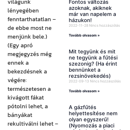
világunk
Fontos változás
azoknak, akiknek
lényegében
már van napelem a
fenntarthatatlan –
házukon!
2022-11-28
Nincs hozzászólás
de ebbe most ne
menjünk bele.)
Tovább olvasom »
(Egy apró
Mit tegyünk és mit
megjegyzés még
ne tegyünk a fűtési
ennek a
szezonig? (Ha érint
bennünket a
bekezdésnek a
rezsinövekedés)
végére:
2022-09-13
Nincs hozzászólás
természetesen a
Tovább olvasom »
kivágott fákat
pótolni lehet, a
A gázfűtés
helyettesítése nem
bányákat
olyan egyszerű!
rekultiválni lehet –
(Nyomozás a piaci