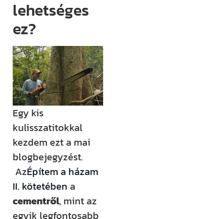
lehetséges
(például
megjelenik egy
ez?
új támogatási
lehetőség,
módosul egy
fontos
jogszabály),
értesülni fogsz
Egy kis
róla.
kulisszatitokkal
Ha megjelenik
kezdem ezt a mai
egy új videónk,
blogbejegyzést.
egy új
Az
Építem a házam
blogbejegyzésünk,
II. kötetében
a
ha valamilyen
cementről
, mint az
izgalmas
egyik legfontosabb