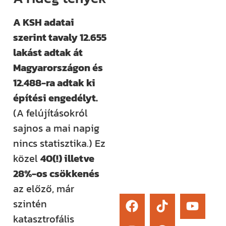
élő kérdezési
A KSH adatai
lehetőség és
szerint tavaly 12.655
egy támogató
lakást adtak át
közösség segít
Magyarországon és
eligazodni az
12.488-ra adtak ki
építkezés
építési engedélyt.
sokszor
(A felújításokról
bonyolult
sajnos a mai napig
világában.
nincs statisztika.) Ez
közel
40(!) illetve
Érdekel
28%-os csökkenés
az előző, már
szintén
katasztrofális