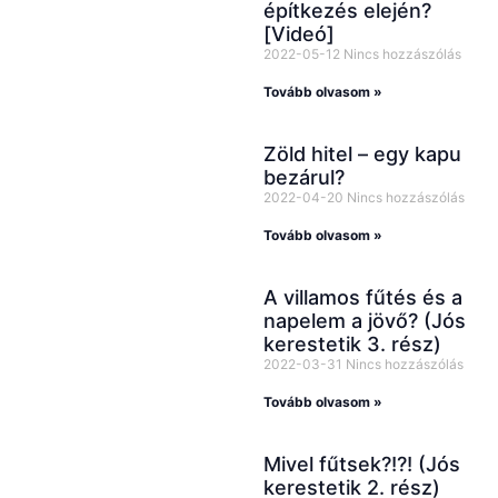
építkezés elején?
csatornánkat már
[Videó]
több mint 13 000-
2022-05-12
Nincs hozzászólás
en követik,
Tovább olvasom »
emellett
Facebookon,
Zöld hitel – egy kapu
bezárul?
Instagramon és
2022-04-20
Nincs hozzászólás
TikTokon is
Tovább olvasom »
rendszeresen
osztunk meg
A villamos fűtés és a
inspirációkat,
napelem a jövő? (Jós
kerestetik 3. rész)
tanácsokat és
2022-03-31
Nincs hozzászólás
hasznos
Tovább olvasom »
tartalmakat
építkezés és
Mivel fűtsek?!?! (Jós
házfelújítás
kerestetik 2. rész)