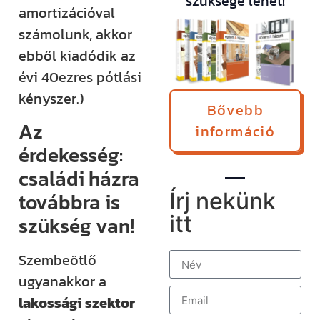
szüksége lehet!
amortizációval
számolunk, akkor
ebből kiadódik az
évi 40ezres pótlási
kényszer.)
Bővebb
Az
információ
érdekesség:
családi házra
továbbra is
Írj nekünk
itt
szükség van!
Szembeötlő
ugyanakkor a
lakossági szektor