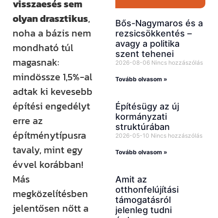
visszaesés sem
olyan drasztikus
,
Bős-Nagymaros és a
noha a bázis nem
rezsicsökkentés –
avagy a politika
mondható túl
szent tehenei
magasnak:
2026-08-06
Nincs hozzászólás
mindössze 1,5%-al
Tovább olvasom »
adtak ki kevesebb
építési engedélyt
Építésügy az új
kormányzati
erre az
struktúrában
építménytípusra
2026-05-10
Nincs hozzászólás
tavaly, mint egy
Tovább olvasom »
évvel korábban!
Más
Amit az
otthonfelújítási
megközelítésben
támogatásról
jelentősen nőtt a
jelenleg tudni