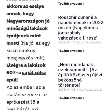
Tovább olvasom »
akkora az esélye
annak, hogy
Rosszhír cunami a
Magyarországon jó
napelemesekre 2022
minőségű lakások
őszén [Napelemes
jogszabály
épüljenek mint
változások 1. rész]
most!
(Na jó, ez egy
2023-01-16
Nincs hozzászólás
kicsit cinikus
Tovább olvasom »
megjegyzés volt)
Elvégre a lakások
„Nem mondanak
ezek semmit!” [Az
60%-a
saját célra
építő közösség újévi
épül!
beköszönő
története]
Az az ember, az a
2023-01-05
Nincs hozzászólás
család szervezi az
Tovább olvasom »
építkezést (ő a
beruházó), aki