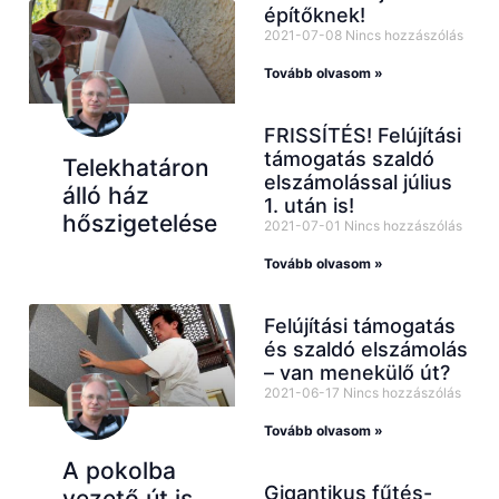
építőknek!
2021-07-08
Nincs hozzászólás
Tovább olvasom »
FRISSÍTÉS! Felújítási
támogatás szaldó
Telekhatáron
elszámolással július
álló ház
1. után is!
hőszigetelése
2021-07-01
Nincs hozzászólás
Tovább olvasom »
Felújítási támogatás
és szaldó elszámolás
– van menekülő út?
2021-06-17
Nincs hozzászólás
Tovább olvasom »
A pokolba
Gigantikus fűtés-
vezető út is