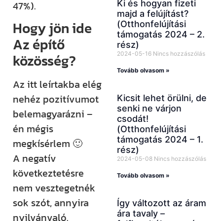
Ki és hogyan fizeti
47%).
majd a felújítást?
Hogy jön ide
(Otthonfelújítási
támogatás 2024 – 2.
Az építő
rész)
2024-05-16
Nincs hozzászólás
közösség?
Tovább olvasom »
Az itt leírtakba elég
nehéz pozitívumot
Kicsit lehet örülni, de
senki ne várjon
belemagyarázni –
csodát!
én mégis
(Otthonfelújítási
támogatás 2024 – 1.
megkísérlem 🙂
rész)
A negatív
2024-05-08
Nincs hozzászólás
következtetésre
Tovább olvasom »
nem vesztegetnék
sok szót, annyira
Így változott az áram
ára tavaly –
nyilvánvaló.