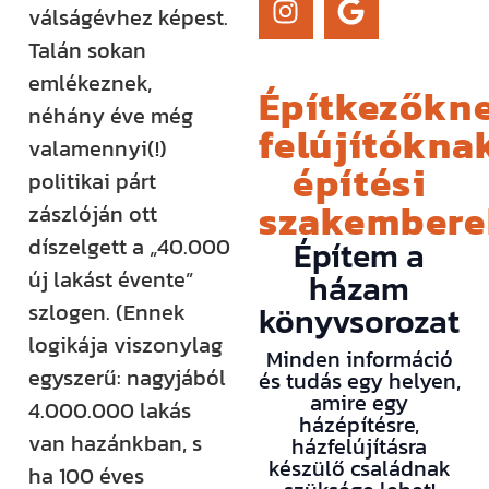
válságévhez képest.
Talán sokan
emlékeznek,
Építkezőkne
néhány éve még
felújítóknak
valamennyi(!)
építési
politikai párt
szakember
zászlóján ott
díszelgett a „40.000
Építem a
új lakást évente”
házam
szlogen. (Ennek
könyvsorozat
logikája viszonylag
Minden információ
egyszerű: nagyjából
és tudás egy helyen,
amire egy
4.000.000 lakás
házépítésre,
van hazánkban, s
házfelújításra
készülő családnak
ha 100 éves