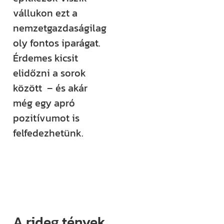
vállukon ezt a
Építem a
nemzetgazdaságilag
házam
oly fontos iparágat.
klub
Érdemes kicsit
elidőzni a sorok
Még több
között – és akár
rendszerezett
még egy apró
tudásra és
pozitívumot is
támogatásra
felfedezhetünk.
vágysz?
Csatlakozz az
Építem a házam
Klubhoz, ahol
több száz
videós anyag,
A rideg tények