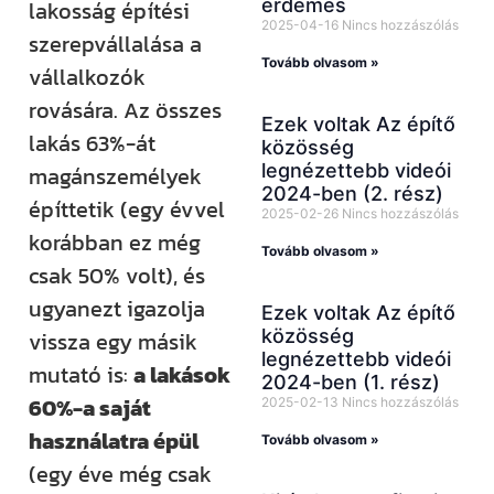
érdemes
lakosság építési
2025-04-16
Nincs hozzászólás
szerepvállalása a
Tovább olvasom »
vállalkozók
rovására. Az összes
Ezek voltak Az építő
lakás 63%-át
közösség
legnézettebb videói
magánszemélyek
2024-ben (2. rész)
építtetik (egy évvel
2025-02-26
Nincs hozzászólás
korábban ez még
Tovább olvasom »
csak 50% volt), és
ugyanezt igazolja
Ezek voltak Az építő
közösség
vissza egy másik
legnézettebb videói
mutató is:
a lakások
2024-ben (1. rész)
60%-a saját
2025-02-13
Nincs hozzászólás
használatra épül
Tovább olvasom »
(egy éve még csak