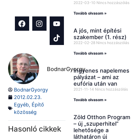
2022-03-10
Nincs hozzászólás
témában!
Tovább olvasom »
A jós, mint építési
szakember (1. rész)
2022-02-28
Nincs hozzászólás
Tovább olvasom »
BodnarGyorgy
Ingyenes napelemes
pályázat – ami az
eufória után van
BodnarGyorgy
2021-11-14
Nincs hozzászólás
2012.02.23.
Tovább olvasom »
Egyéb
,
Építő
közösség
Zöld Otthon Program
– új „szuperhitel”
Hasonló cikkek
lehetősége a
láthatáron új