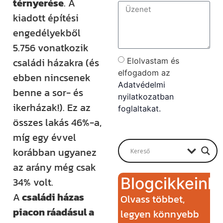
térnyerése
. A
kiadott építési
engedélyekből
5.756 vonatkozik
családi házakra (és
Elolvastam és
elfogadom az
ebben nincsenek
Adatvédelmi
benne a sor- és
nyilatkozatban
ikerházak!). Ez az
foglaltakat.
összes lakás 46%-a,
Send
míg egy évvel
korábban ugyanez
az arány még csak
Blogcikkeink
34% volt.
A
családi házas
Olvass többet,
piacon ráadásul a
legyen könnyebb