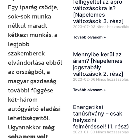
felfigyeltél az apró
Egy iparág csődje,
változásokra is?
[Napelemes
sok-sok munka
változások 3. rész]
nélkül maradt
2023-07-03
Nincs hozzászólás
kétkezi munkás, a
Tovább olvasom »
legjobb
szakemberek
Mennyibe kerül az
áram? [Napelemes
elvándorlása ebből
jogszabály
az országból, a
változások 2. rész]
magyar gazdaság
2023-02-06
Nincs hozzászólás
további függése
Tovább olvasom »
két-három
Energetikai
autógyártó eladási
tanúsítvány – csak
lehetőségeitől.
helyszíni
Ugyanakkor
még
felméréssel! (1. rész)
2023-01-30
Nincs hozzászólás
soha nem volt