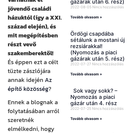
gázárak után 6. rész)
jövendő családi
2022-08-05
Nincs hozzászólás
házuktól (így a XXI.
Tovább olvasom »
század elején), és
Ördögi csapdába
mit megépítésben
sétálunk a mostani új
részt vevő
rezsiárakkal!
szakemberektől!
(Nyomozás a piaci
gázárak után 5. rész)
És éppen ezt a célt
2022-07-27
Nincs hozzászólás
tűzte zászlójára
Tovább olvasom »
annak idején
Az
építő közösség
?
Sok vagy sokk? –
Nyomozás a piaci
Ennek a blognak a
gázár után 4. rész
2022-07-25
Nincs hozzászólás
folytatásában arról
szeretnék
Tovább olvasom »
elmélkedni, hogy