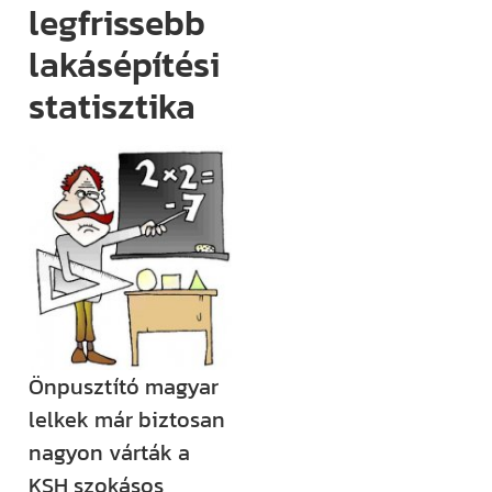
legfrissebb
(például
megjelenik egy
lakásépítési
új támogatási
statisztika
lehetőség,
módosul egy
fontos
jogszabály),
értesülni fogsz
róla.
Ha megjelenik
egy új videónk,
egy új
Önpusztító magyar
blogbejegyzésünk,
lelkek már biztosan
ha valamilyen
nagyon várták a
izgalmas
KSH szokásos