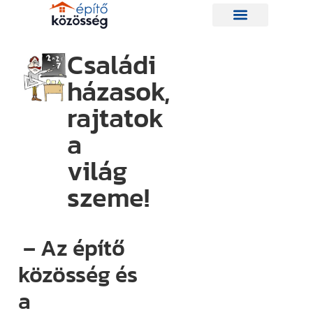
Családi
házasok,
Hírlevelünk
rajtatok
a
Így nem
maradsz le
világ
egyetlen új
szeme!
információról
sem.
Ha bármi
– Az építő
izgalmas
közösség és
történik az
a
építési piacon