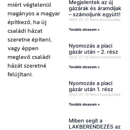
Megjelentek az új
miért végtelenül
gázárak és áramdíjak
magányos a magyar
– számoljunk együtt!
2022-07-21
Nincs hozzászólás
építkező, ha új
családi házat
Tovább olvasom »
szeretne építeni,
Nyomozás a piaci
vagy éppen
gázár után – 2. rész
meglevő családi
2022-07-20
Nincs hozzászólás
házát szeretné
Tovább olvasom »
felújítani.
Nyomozás a piaci
gázár után 1. rész
2022-07-19
Nincs hozzászólás
Kövess minket
Tovább olvasom »
közösségi
felületeinken is!
Miben segít a
YouTube-
LAKBERENDEZÉS az