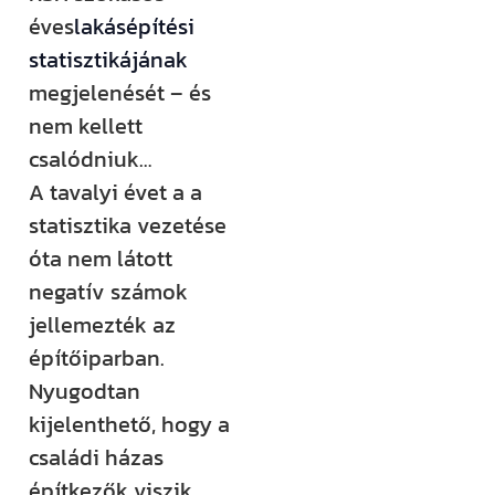
rendezvényt
éves
lakásépítési
szervezünk –
statisztikájának
ezekről mind
megjelenését – és
időben
nem kellett
értesülsz. (Itt
csalódniuk…
hirdetjük meg
A tavalyi évet a a
például a
statisztika vezetése
Csináld magad
óta nem látott
tanfolyamainkat
negatív számok
és a Tervcafékat
jellemezték az
is!)
építőiparban.
Nyugodtan
Feliratkozom
kijelenthető, hogy a
családi házas
építkezők viszik