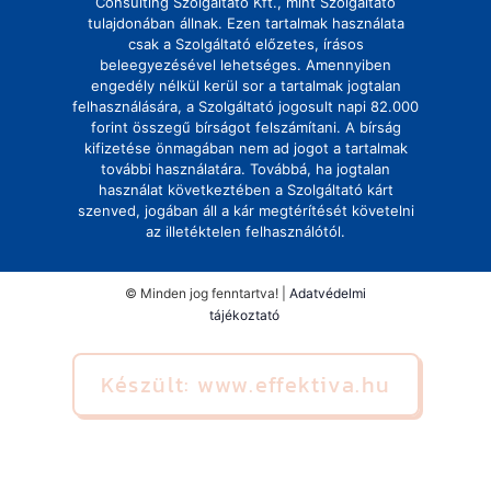
Consulting Szolgáltató Kft., mint Szolgáltató
tulajdonában állnak. Ezen tartalmak használata
csak a Szolgáltató előzetes, írásos
beleegyezésével lehetséges. Amennyiben
engedély nélkül kerül sor a tartalmak jogtalan
felhasználására, a Szolgáltató jogosult napi 82.000
forint összegű bírságot felszámítani. A bírság
kifizetése önmagában nem ad jogot a tartalmak
további használatára. Továbbá, ha jogtalan
használat következtében a Szolgáltató kárt
szenved, jogában áll a kár megtérítését követelni
az illetéktelen felhasználótól.
© Minden jog fenntartva! |
Adatvédelmi
tájékoztató
Készült: www.effektiva.hu