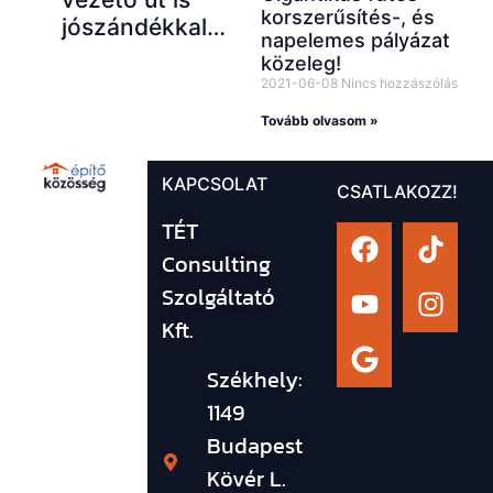
korszerűsítés-, és
jószándékkal…
napelemes pályázat
közeleg!
2021-06-08
Nincs hozzászólás
Tovább olvasom »
KAPCSOLAT
CSATLAKOZZ!
TÉT
Consulting
Szolgáltató
Kft.
Székhely:
1149
Budapest
Kövér L.