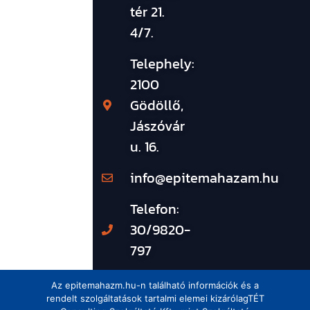
tér 21.
4/7.
Telephely:
2100
Gödöllő,
Jászóvár
u. 16.
info@epitemahazam.hu
Telefon:
30/9820-
797
Az epitemahazm.hu-n található információk és a
rendelt szolgáltatások tartalmi elemei kizárólagTÉT