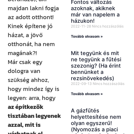
Fontos változás
majdan lakni fogja
azoknak, akiknek
már van napelem a
az adott otthont!
házukon!
Kinek építene jó
2022-11-28
Nincs hozzászólás
házat, a jövő
Tovább olvasom »
otthonát, ha nem
magának?!
Mit tegyünk és mit
ne tegyünk a fűtési
Már csak egy
szezonig? (Ha érint
dologra van
bennünket a
rezsinövekedés)
szükség ahhoz,
2022-09-13
Nincs hozzászólás
hogy mindez így is
Tovább olvasom »
legyen: arra, hogy
az építkezők
A gázfűtés
tisztában legyenek
helyettesítése nem
olyan egyszerű!
azzal, mit is
(Nyomozás a piaci
várhatnak el