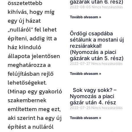
gázárak után 6. rész)
összetettebb
2022-08-05
Nincs hozzászólás
kihívás, hogy míg
Tovább olvasom »
egy új házat
„nulláról” fel lehet
Ördögi csapdába
építeni, addig itt a
sétálunk a mostani új
rezsiárakkal!
ház kiinduló
(Nyomozás a piaci
állapota jelentősen
gázárak után 5. rész)
meghatározza a
2022-07-27
Nincs hozzászólás
felújításban rejlő
Tovább olvasom »
lehetőségeket.
Sok vagy sokk? –
(Minap egy gyakorló
Nyomozás a piaci
szakembernek
gázár után 4. rész
említettem meg ezt,
2022-07-25
Nincs hozzászólás
aki szerint ha egy új
Tovább olvasom »
építést a nulláról