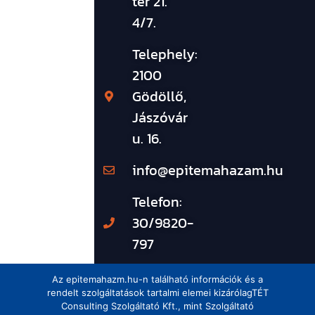
tér 21.
4/7.
Telephely:
2100
Gödöllő,
Jászóvár
u. 16.
info@epitemahazam.hu
Telefon:
30/9820-
797
Az epitemahazm.hu-n található információk és a
rendelt szolgáltatások tartalmi elemei kizárólagTÉT
Consulting Szolgáltató Kft., mint Szolgáltató