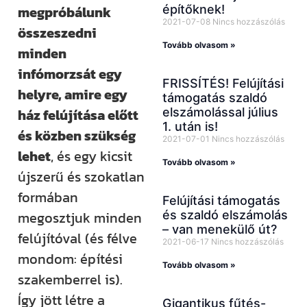
építőknek!
megpróbálunk
2021-07-08
Nincs hozzászólás
összeszedni
Tovább olvasom »
minden
infómorzsát egy
FRISSÍTÉS! Felújítási
helyre, amire egy
támogatás szaldó
elszámolással július
ház felújítása előtt
1. után is!
és közben szükség
2021-07-01
Nincs hozzászólás
lehet
, és egy kicsit
Tovább olvasom »
újszerű és szokatlan
formában
Felújítási támogatás
és szaldó elszámolás
megosztjuk minden
– van menekülő út?
felújítóval (és félve
2021-06-17
Nincs hozzászólás
mondom: építési
Tovább olvasom »
szakemberrel is).
Így jött létre a
Gigantikus fűtés-