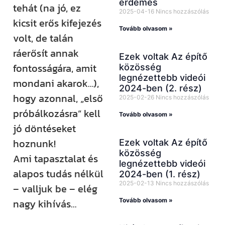
érdemes
tehát (na jó, ez
2025-04-16
Nincs hozzászólás
kicsit erős kifejezés
Tovább olvasom »
volt, de talán
ráerősít annak
Ezek voltak Az építő
fontosságára, amit
közösség
legnézettebb videói
mondani akarok…),
2024-ben (2. rész)
hogy azonnal, „első
2025-02-26
Nincs hozzászólás
próbálkozásra” kell
Tovább olvasom »
jó döntéseket
hoznunk!
Ezek voltak Az építő
közösség
Ami tapasztalat és
legnézettebb videói
alapos tudás nélkül
2024-ben (1. rész)
2025-02-13
Nincs hozzászólás
– valljuk be – elég
Tovább olvasom »
nagy kihívás…