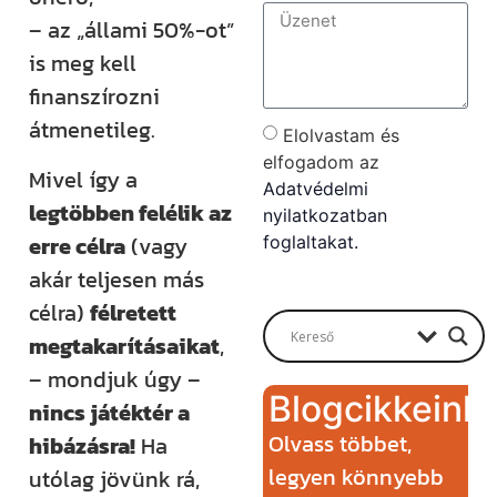
– az „állami 50%-ot”
is meg kell
finanszírozni
átmenetileg.
Elolvastam és
elfogadom az
Mivel így a
Adatvédelmi
legtöbben felélik az
nyilatkozatban
erre célra
(vagy
foglaltakat.
akár teljesen más
Send
célra)
félretett
megtakarításaikat
,
– mondjuk úgy –
Blogcikkeink
nincs játéktér a
Olvass többet,
hibázásra!
Ha
legyen könnyebb
utólag jövünk rá,