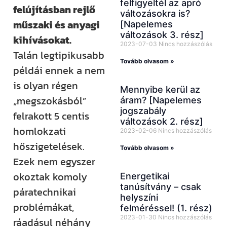
felfigyeltél az apró
felújításban rejlő
változásokra is?
műszaki és anyagi
[Napelemes
változások 3. rész]
kihívásokat.
2023-07-03
Nincs hozzászólás
Talán legtipikusabb
Tovább olvasom »
példái ennek a nem
is olyan régen
Mennyibe kerül az
„megszokásból”
áram? [Napelemes
jogszabály
felrakott 5 centis
változások 2. rész]
homlokzati
2023-02-06
Nincs hozzászólás
hőszigetelések.
Tovább olvasom »
Ezek nem egyszer
okoztak komoly
Energetikai
tanúsítvány – csak
páratechnikai
helyszíni
problémákat,
felméréssel! (1. rész)
2023-01-30
Nincs hozzászólás
ráadásul néhány