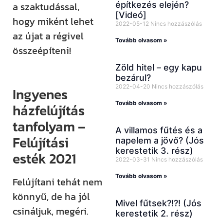
építkezés elején?
a szaktudással,
[Videó]
hogy miként lehet
2022-05-12
Nincs hozzászólás
az újat a régivel
Tovább olvasom »
összeépíteni!
Zöld hitel – egy kapu
bezárul?
2022-04-20
Nincs hozzászólás
Ingyenes
Tovább olvasom »
házfelújítás
tanfolyam –
A villamos fűtés és a
Felújítási
napelem a jövő? (Jós
kerestetik 3. rész)
esték 2021
2022-03-31
Nincs hozzászólás
Tovább olvasom »
Felújítani tehát nem
könnyű, de ha jól
Mivel fűtsek?!?! (Jós
csináljuk, megéri.
kerestetik 2. rész)