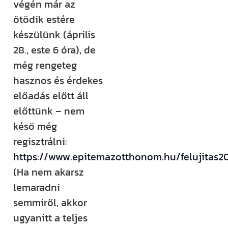
végén már az
ötödik estére
készülünk (április
28., este 6 óra), de
még rengeteg
hasznos és érdekes
előadás előtt áll
előttünk – nem
késő még
regisztrálni:
https://www.epitemazotthonom.hu/felujitas20
(Ha nem akarsz
lemaradni
semmiről, akkor
ugyanitt a teljes