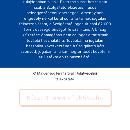
tulajdonában állnak. Ezen tartalmak használata
csak a Szolgáltató előzetes, írásos
beleegyezésével lehetséges. Amennyiben
engedély nélkül kerül sor a tartalmak jogtalan
felhasználására, a Szolgáltató jogosult napi 82.000
forint összegű bírságot felszámítani. A bírság
kifizetése önmagában nem ad jogot a tartalmak
további használatára. Továbbá, ha jogtalan
használat következtében a Szolgáltató kárt
szenved, jogában áll a kár megtérítését követelni
az illetéktelen felhasználótól.
© Minden jog fenntartva! |
Adatvédelmi
tájékoztató
Készült: www.effektiva.hu