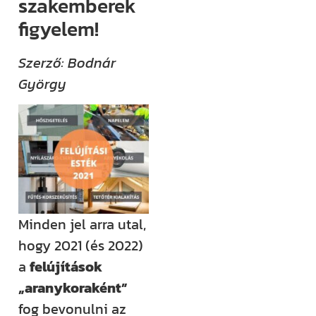
szakemberek
(például
figyelem!
megjelenik egy
új támogatási
Szerző: Bodnár
lehetőség,
György
módosul egy
fontos
jogszabály),
értesülni fogsz
róla.
Ha megjelenik
egy új videónk,
Minden jel arra utal,
egy új
hogy 2021 (és 2022)
blogbejegyzésünk,
a
felújítások
ha valamilyen
„aranykoraként”
izgalmas
fog bevonulni az