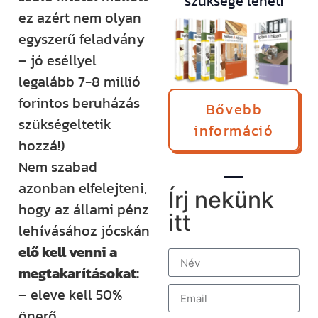
szüksége lehet!
ez azért nem olyan
egyszerű feladvány
– jó eséllyel
legalább 7-8 millió
forintos beruházás
Bővebb
szükségeltetik
információ
hozzá!)
Nem szabad
azonban elfelejteni,
Írj nekünk
hogy az állami pénz
itt
lehívásához jócskán
elő kell venni a
megtakarításokat:
– eleve kell 50%
önerő,