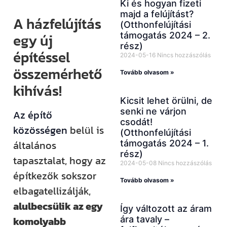
Ki és hogyan fizeti
majd a felújítást?
A házfelújítás
(Otthonfelújítási
támogatás 2024 – 2.
egy új
rész)
építéssel
2024-05-16
Nincs hozzászólás
összemérhető
Tovább olvasom »
kihívás!
Kicsit lehet örülni, de
senki ne várjon
Az építő
csodát!
közösségen
belül is
(Otthonfelújítási
támogatás 2024 – 1.
általános
rész)
tapasztalat, hogy az
2024-05-08
Nincs hozzászólás
építkezők sokszor
Tovább olvasom »
elbagatellizálják,
alulbecsülik az egy
Így változott az áram
ára tavaly –
komolyabb