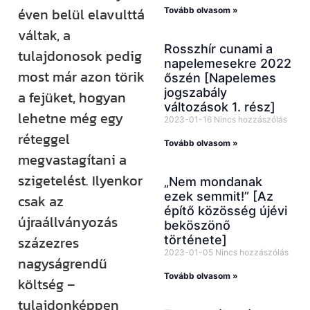
éven belül elavulttá
Tovább olvasom »
váltak, a
Rosszhír cunami a
tulajdonosok pedig
napelemesekre 2022
most már azon törik
őszén [Napelemes
jogszabály
a fejüket, hogyan
változások 1. rész]
lehetne még egy
2023-01-16
Nincs hozzászólás
réteggel
Tovább olvasom »
megvastagítani a
szigetelést. Ilyenkor
„Nem mondanak
ezek semmit!” [Az
csak az
építő közösség újévi
újraállványozás
beköszönő
története]
százezres
2023-01-05
Nincs hozzászólás
nagyságrendű
Tovább olvasom »
költség –
tulajdonképpen