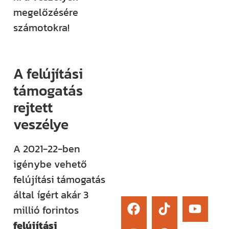
élő kérdezési
megelőzésére
lehetőség és
számotokra!
egy támogató
közösség segít
eligazodni az
A felújítási
építkezés
támogatás
sokszor
rejtett
bonyolult
veszélye
világában.
A 2021-22-ben
Érdekel
igénybe vehető
felújítási támogatás
által ígért akár 3
millió forintos
felújítási