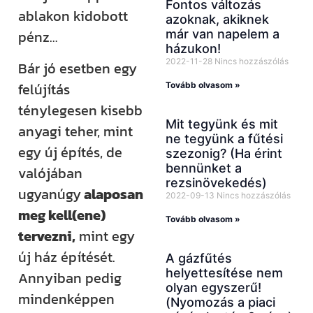
Fontos változás
ablakon kidobott
azoknak, akiknek
már van napelem a
pénz…
házukon!
2022-11-28
Nincs hozzászólás
Bár jó esetben egy
felújítás
Tovább olvasom »
ténylegesen kisebb
Mit tegyünk és mit
anyagi teher, mint
ne tegyünk a fűtési
egy új építés, de
szezonig? (Ha érint
bennünket a
valójában
rezsinövekedés)
ugyanúgy
alaposan
2022-09-13
Nincs hozzászólás
meg kell(ene)
Tovább olvasom »
tervezni,
mint egy
új ház építését.
A gázfűtés
helyettesítése nem
Annyiban pedig
olyan egyszerű!
mindenképpen
(Nyomozás a piaci