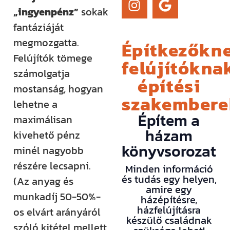
„ingyenpénz”
sokak
fantáziáját
megmozgatta.
Építkezőkne
Felújítók tömege
felújítóknak
számolgatja
építési
mostanság, hogyan
szakember
lehetne a
Építem a
maximálisan
házam
kivehető pénz
könyvsorozat
minél nagyobb
részére lecsapni.
Minden információ
és tudás egy helyen,
(Az anyag és
amire egy
munkadíj 50-50%-
házépítésre,
házfelújításra
os elvárt arányáról
készülő családnak
szóló kitétel mellett