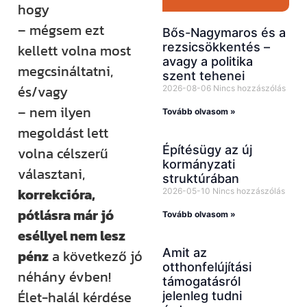
hogy
– mégsem ezt
Bős-Nagymaros és a
rezsicsökkentés –
kellett volna most
avagy a politika
megcsináltatni,
szent tehenei
és/vagy
2026-08-06
Nincs hozzászólás
– nem ilyen
Tovább olvasom »
megoldást lett
Építésügy az új
volna célszerű
kormányzati
választani,
struktúrában
korrekcióra,
2026-05-10
Nincs hozzászólás
pótlásra már jó
Tovább olvasom »
eséllyel nem lesz
Amit az
pénz
a következő jó
otthonfelújítási
néhány évben!
támogatásról
Élet-halál kérdése
jelenleg tudni