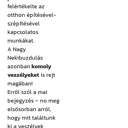
felértékelte az
Építem a
otthon építésével-
házam
szépítésével
klub
kapcsolatos
munkákat.
Még több
A Nagy
rendszerezett
Nekibuzdulás
tudásra és
azonban
komoly
támogatásra
veszélyeket
is rejt
vágysz?
magában!
Csatlakozz az
Erről szól a mai
Építem a házam
bejegyzés – no meg
Klubhoz, ahol
elsősorban arról,
több száz
hogy mit találtunk
videós anyag,
ki a veszélyek