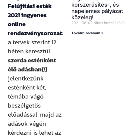
korszerűsítés-, és
Felújítási esték
napelemes pályázat
2021 ingyenes
közeleg!
online
2021-06-08
Nincs hozzászólás
rendezvénysorozat
:
Tovább olvasom »
a tervek szerint 12
héten keresztül
szerda esténként
élő adásban(!)
jelentkezünk,
esténként két,
témába vágó
beszélgetős
előadással, majd az
adások végén
kérdezni is lehet az