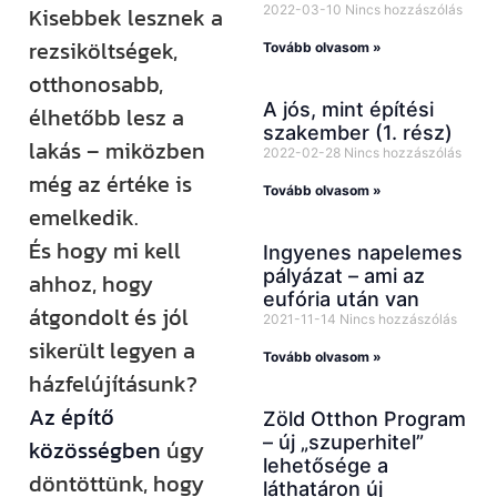
2022-03-10
Nincs hozzászólás
Kisebbek lesznek a
rezsiköltségek,
Tovább olvasom »
otthonosabb,
A jós, mint építési
élhetőbb lesz a
szakember (1. rész)
lakás – miközben
2022-02-28
Nincs hozzászólás
még az értéke is
Tovább olvasom »
emelkedik.
És hogy mi kell
Ingyenes napelemes
pályázat – ami az
ahhoz, hogy
eufória után van
átgondolt és jól
2021-11-14
Nincs hozzászólás
sikerült legyen a
Tovább olvasom »
házfelújításunk?
Az építő
Zöld Otthon Program
– új „szuperhitel”
közösségben
úgy
lehetősége a
döntöttünk, hogy
láthatáron új