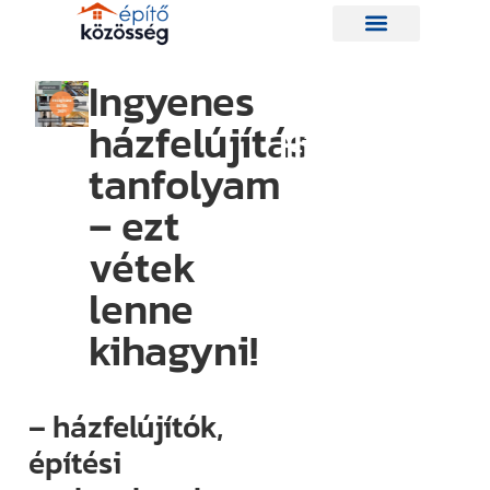
Ingyenes
házfelújítás
Hírlevelünk
tanfolyam
– ezt
Így nem
maradsz le
vétek
egyetlen új
lenne
információról
kihagyni!
sem.
Ha bármi
izgalmas
– házfelújítók,
történik az
építési
építési piacon