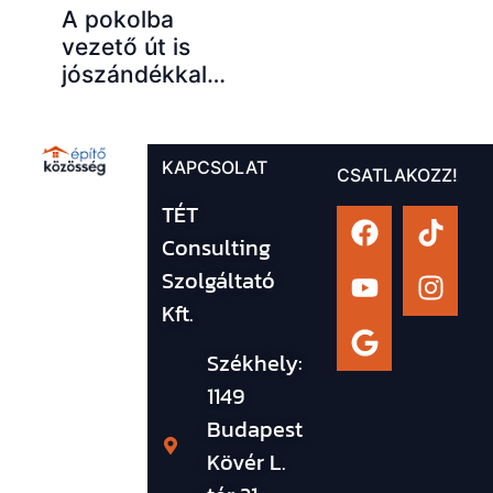
A pokolba
vezető út is
jószándékkal…
KAPCSOLAT
CSATLAKOZZ!
TÉT
Consulting
Szolgáltató
Kft.
Székhely:
1149
Budapest
Kövér L.