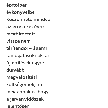
rendezvényt
építőipar
szervezünk –
évkönyveibe.
ezekről mind
Köszönhető mindez
időben
az erre a két évre
értesülsz. (Itt
meghirdetett –
hirdetjük meg
vissza nem
például a
térítendő! – állami
Csináld magad
támogatásoknak, az
tanfolyamainkat
új építések egyre
és a Tervcafékat
durvább
is!)
megvalósítási
költségeinek, no
Feliratkozom
meg annak is, hogy
a járványidőszak
jelentősen