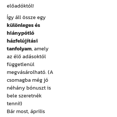
előadóktól!
Így áll össze egy
különleges és
hiánypótló
házfelújítási
tanfolyam
, amely
az élő adásoktól
függetlenül
megvásárolható. (A
csomagba még jó
néhány bónuszt is
bele szeretnék
tenni!)
Bár most, április