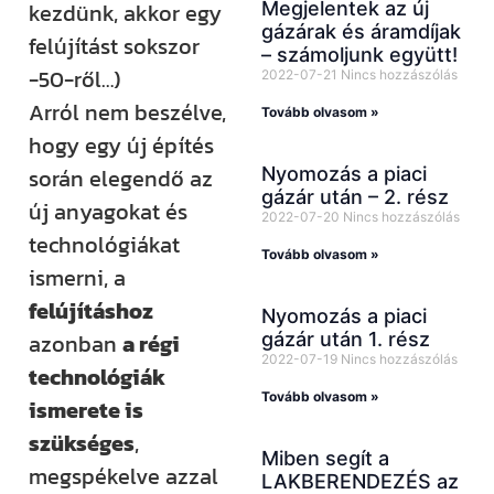
Megjelentek az új
kezdünk, akkor egy
gázárak és áramdíjak
felújítást sokszor
– számoljunk együtt!
-50-ről…)
2022-07-21
Nincs hozzászólás
Arról nem beszélve,
Tovább olvasom »
hogy egy új építés
Nyomozás a piaci
során elegendő az
gázár után – 2. rész
új anyagokat és
2022-07-20
Nincs hozzászólás
technológiákat
Tovább olvasom »
ismerni, a
felújításhoz
Nyomozás a piaci
gázár után 1. rész
azonban
a régi
2022-07-19
Nincs hozzászólás
technológiák
Tovább olvasom »
ismerete is
szükséges
,
Miben segít a
megspékelve azzal
LAKBERENDEZÉS az