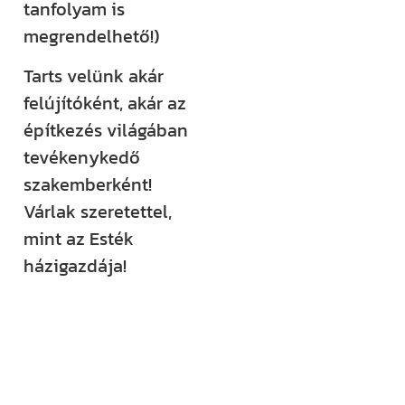
tanfolyam is
megrendelhető!)
Tarts velünk akár
felújítóként, akár az
építkezés világában
tevékenykedő
szakemberként!
Várlak szeretettel,
mint az Esték
házigazdája!
Kövess minket
közösségi
felületeinken is!
YouTube-