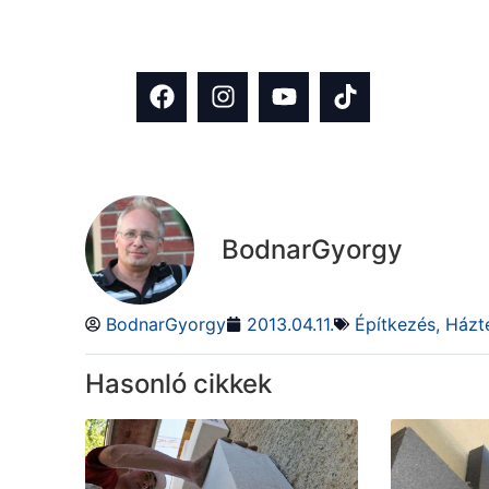
rendszeresen osztunk meg inspiráci
építkezés és házfelújítás témában!
BodnarGyorgy
BodnarGyorgy
2013.04.11.
Építkezés
,
Házt
Hasonló cikkek