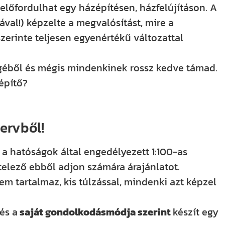
előfordulhat egy házépítésen, házfelújításon. A
val!) képzelte a megvalósítást, mire a
szerinte teljesen egyenértékű változattal
éből és mégis mindenkinek rossz kedve támad.
építő?
tervből!
 a hatóságok által engedélyezett 1:100-as
itelező ebből adjon számára árajánlatot.
em tartalmaz, kis túlzással, mindenki azt képzel
és a
saját gondolkodásmódja szerint
készít egy