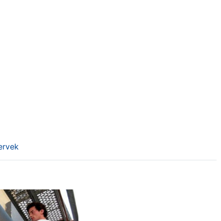
ókat, tanácsokat és hasznos tartalmakat
ervek