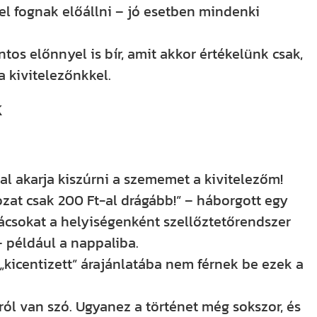
l fognak előállni – jó esetben mindenki
ntos előnnyel is bír, amit akkor értékelünk csak,
a kivitelezőnkkel.
k
al akarja kiszúrni a szememet a kivitelezőm!
ozat csak 200 Ft-al drágább!” – háborgott egy
ácsokat a helyiségenként szellőztetőrendszer
– például a nappaliba.
„kicentizett” árajánlatába nem férnek be ezek a
ól van szó. Ugyanez a történet még sokszor, és