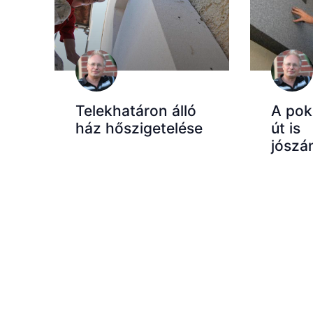
Telekhatáron álló
A pok
ház hőszigetelése
út is
jószá