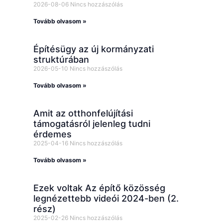
2026-08-06
Nincs hozzászólás
Tovább olvasom »
Építésügy az új kormányzati
struktúrában
2026-05-10
Nincs hozzászólás
Tovább olvasom »
Amit az otthonfelújítási
támogatásról jelenleg tudni
érdemes
2025-04-16
Nincs hozzászólás
Tovább olvasom »
Ezek voltak Az építő közösség
legnézettebb videói 2024-ben (2.
rész)
2025-02-26
Nincs hozzászólás