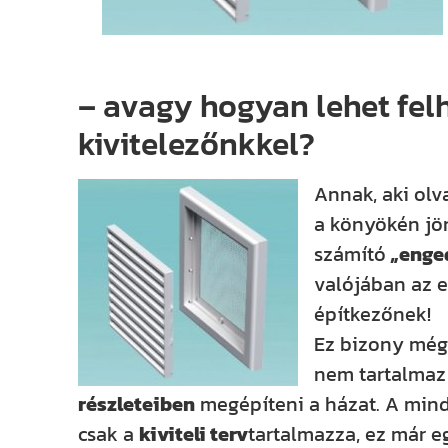
– avagy hogyan lehet fel
kivitelezőnkkel?
Annak, aki olv
a könyökén jö
számító
„enge
valójában az 
építkezőnek!
Ez bizony még 
nem tartalmaz 
részleteiben
megépíteni a házat. A mind
csak a
kiviteli terv
tartalmazza, ez már e