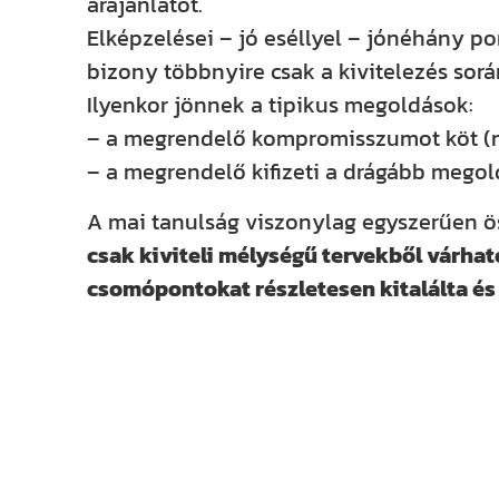
árajánlatot.
Elképzelései – jó eséllyel – jónéhány p
bizony többnyire csak a kivitelezés sorá
Ilyenkor jönnek a tipikus megoldások:
– a megrendelő kompromisszumot köt (ne
– a megrendelő kifizeti a drágább megold
A mai tanulság viszonylag egyszerűen ö
csak kiviteli mélységű tervekből várható
csomópontokat részletesen kitalálta és 
Kövess minket közösségi felületei
mint 13 000-en követik, emellett F