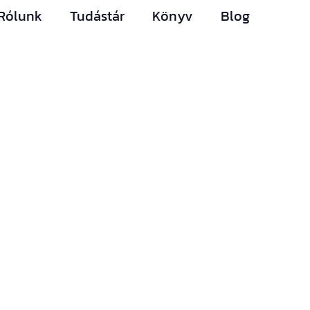
Rólunk
Tudástár
Könyv
Blog
Hírlevelünk
Így nem maradsz le
egyetlen új információról
sem.
Ha bármi izgalmas
történik az építési piacon
(például megjelenik egy