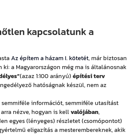
hőtlen kapcsolatunk a
asta
Az építem a házam I. kötetét
, már biztosan
n ki: a Magyarországon még ma is általánosnak
délyes”
(azaz 1:100 arányú)
építési terv
engedélyező hatóságnak készül, nem az
semmiféle információt, semmiféle utasítást
arra nézve, hogyan is kell
valójában
,
en egyes (lényeges) részletet (csomópontot)
gyértelmű eligazítás a mesterembereknek, akik