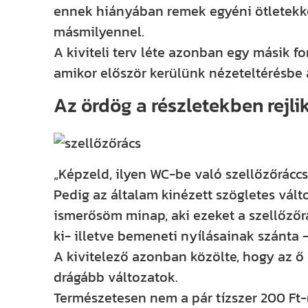
ennek hiányában remek egyéni ötletekke
másmilyennel.
A kiviteli terv léte azonban egy másik fo
amikor először kerülünk nézeteltérésbe 
Az ördög a részletekben rejli
„Képzeld, ilyen WC-be való szellőzőráccs
Pedig az általam kinézett szögletes vált
ismerősöm minap, aki ezeket a szellőzőr
ki- illetve bemeneti nyílásainak szánta 
A kivitelező azonban közölte, hogy az ő 
drágább változatok.
Természetesen nem a pár tízszer 200 Ft-r