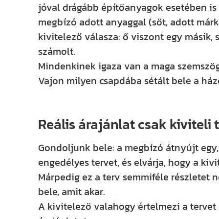
jóval drágább építőanyagok esetében is 
megbízó adott anyaggal (sőt, adott márká
kivitelező válasza: ő viszont egy másik, 
számolt.
Mindenkinek igaza van a maga szemszög
Vajon milyen csapdába sétált bele a ház
Reális árajánlat csak kiviteli 
Gondoljunk bele: a megbízó átnyújt egy,
engedélyes tervet, és elvárja, hogy a kiv
Márpedig ez a terv semmiféle részletet n
bele, amit akar.
A kivitelező valahogy értelmezi a tervet 