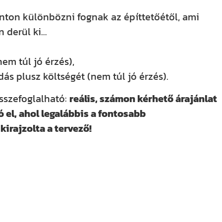
onton különbözni fognak az építtetőétől, ami
n derül ki…
m túl jó érzés),
ás plusz költségét (nem túl jó érzés).
sszefoglalható:
r
eális, számon kérhető árajánlat
 el, ahol legalábbis a fontosabb
kirajzolta a tervező!
nken is! YouTube-csatornánkat már több
acebookon, Instagramon és TikTokon is