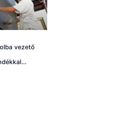
olba vezető
ndékkal…