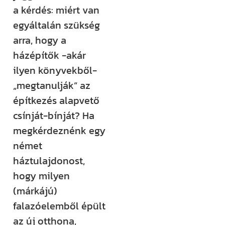
rendezvényt
a kérdés: miért van
szervezünk –
egyáltalán szükség
ezekről mind
arra, hogy a
időben
házépítők -akár
értesülsz. (Itt
ilyen könyvekből-
hirdetjük meg
„megtanulják” az
például a
építkezés alapvető
Csináld magad
csínját-bínját? Ha
tanfolyamainkat
megkérdeznénk egy
és a Tervcafékat
német
is!)
háztulajdonost,
hogy milyen
Feliratkozom
(márkájú)
falazóelemből épült
az új otthona,