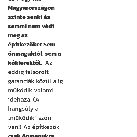
Magyarországon
szinte senki és
semmi nem védi
meg az
építkezőket.
Sem
önmaguktól, sem a
kóklerektől.
Az
eddig felsorolt
garanciák közül alig
működik valami
idehaza. (A
hangsúly a
„működik” szón
van!) Az építkezők
c
sak önmagukra