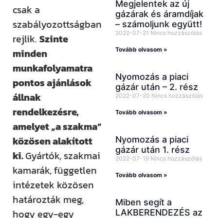
Megjelentek az új
csak a
gázárak és áramdíjak
szabályozottságban
– számoljunk együtt!
2022-07-21
Nincs hozzászólás
rejlik.
Szinte
Tovább olvasom »
minden
munkafolyamatra
Nyomozás a piaci
pontos ajánlások
gázár után – 2. rész
állnak
2022-07-20
Nincs hozzászólás
rendelkezésre,
Tovább olvasom »
amelyet „a szakma”
közösen alakított
Nyomozás a piaci
gázár után 1. rész
ki.
Gyártók, szakmai
2022-07-19
Nincs hozzászólás
kamarák, független
Tovább olvasom »
intézetek közösen
határozták meg,
Miben segít a
hogy egy-egy
LAKBERENDEZÉS az