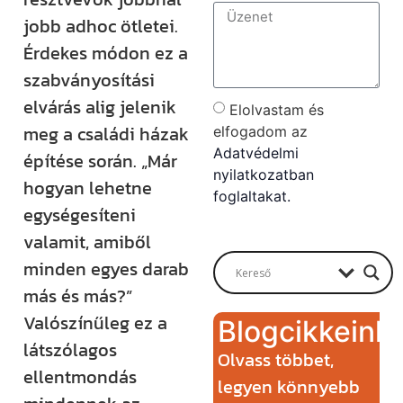
jobb adhoc ötletei.
Érdekes módon ez a
szabványosítási
elvárás alig jelenik
Elolvastam és
meg a családi házak
elfogadom az
Adatvédelmi
építése során. „Már
nyilatkozatban
hogyan lehetne
foglaltakat.
egységesíteni
Send
valamit, amiből
minden egyes darab
más és más?”
Valószínűleg ez a
Blogcikkeink
látszólagos
Olvass többet,
ellentmondás
legyen könnyebb