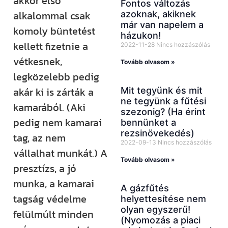
akkor első
Fontos változás
alkalommal csak
azoknak, akiknek
már van napelem a
komoly büntetést
házukon!
kellett fizetnie a
2022-11-28
Nincs hozzászólás
vétkesnek,
Tovább olvasom »
legközelebb pedig
akár ki is zárták a
Mit tegyünk és mit
ne tegyünk a fűtési
kamarából. (Aki
szezonig? (Ha érint
pedig nem kamarai
bennünket a
rezsinövekedés)
tag, az nem
2022-09-13
Nincs hozzászólás
vállalhat munkát.) A
Tovább olvasom »
presztízs, a jó
munka, a kamarai
A gázfűtés
tagság védelme
helyettesítése nem
olyan egyszerű!
felülmúlt minden
(Nyomozás a piaci