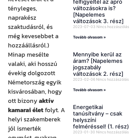
felfigyeltél az apró
tényleges,
változásokra is?
[Napelemes
naprakész
változások 3. rész]
szaktudásról, és
2023-07-03
Nincs hozzászólás
még kevesebbet a
Tovább olvasom »
hozzáállásról.)
Minap mesélte
Mennyibe kerül az
áram? [Napelemes
valaki, aki hosszú
jogszabály
évekig dolgozott
változások 2. rész]
2023-02-06
Nincs hozzászólás
Németország egyik
kisvárosában, hogy
Tovább olvasom »
ott bizony
aktív
Energetikai
kamarai élet
folyt. A
tanúsítvány – csak
helyi szakemberek
helyszíni
felméréssel! (1. rész)
jól ismerték
2023-01-30
Nincs hozzászólás
egymást, gyakran