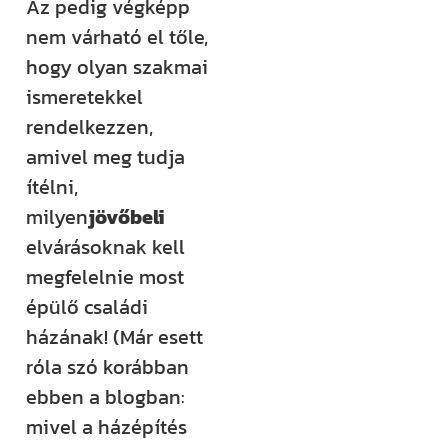
Az pedig végképp
nem várható el tőle,
hogy olyan szakmai
ismeretekkel
rendelkezzen,
amivel meg tudja
ítélni,
milyen
jövőbeli
elvárásoknak kell
megfelelnie most
épülő családi
házának! (Már esett
róla szó korábban
ebben a blogban:
mivel a házépítés