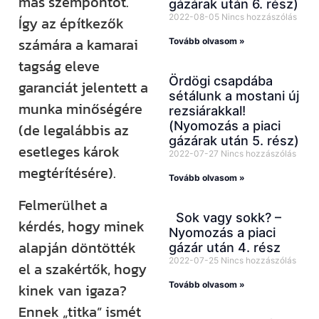
más szempontot.
gázárak után 6. rész)
2022-08-05
Nincs hozzászólás
Így az építkezők
számára a kamarai
Tovább olvasom »
tagság eleve
Ördögi csapdába
garanciát jelentett a
sétálunk a mostani új
munka minőségére
rezsiárakkal!
(Nyomozás a piaci
(de legalábbis az
gázárak után 5. rész)
esetleges károk
2022-07-27
Nincs hozzászólás
megtérítésére).
Tovább olvasom »
Felmerülhet a
Sok vagy sokk? –
kérdés, hogy minek
Nyomozás a piaci
alapján döntötték
gázár után 4. rész
2022-07-25
Nincs hozzászólás
el a szakértők, hogy
Tovább olvasom »
kinek van igaza?
Ennek „titka” ismét