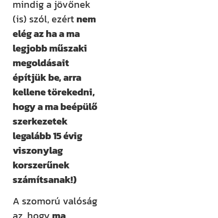
mindig a jövőnek
(is) szól, ezért
nem
elég az ha a ma
legjobb műszaki
megoldásait
építjük be, arra
kellene törekedni,
hogy a ma beépülő
szerkezetek
legalább 15 évig
viszonylag
korszerűnek
számítsanak!)
A szomorú valóság
az, hogy
ma