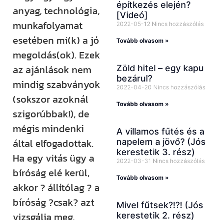
építkezés elején?
anyag, technológia,
[Videó]
munkafolyamat
2022-05-12
Nincs hozzászólás
esetében mi(k) a jó
Tovább olvasom »
megoldás(ok). Ezek
az ajánlások nem
Zöld hitel – egy kapu
bezárul?
mindig szabványok
2022-04-20
Nincs hozzászólás
(sokszor azoknál
Tovább olvasom »
szigorúbbak!), de
mégis mindenki
A villamos fűtés és a
által elfogadottak.
napelem a jövő? (Jós
kerestetik 3. rész)
Ha egy vitás ügy a
2022-03-31
Nincs hozzászólás
bíróság elé kerül,
Tovább olvasom »
akkor ? állítólag ? a
bíróság ?csak? azt
Mivel fűtsek?!?! (Jós
vizsgálja meg,
kerestetik 2. rész)