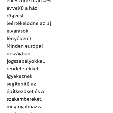
elkészülte után 4-5
évvel(!) a ház
rögvest
leértékelődne az új
elvárások
fényében.)
Minden európai
országban
jogszabályokkal,
rendeletekkel
igyekeznek
segíteni(!) az
építkezőket és a
szakembereket,
megfogalmazva