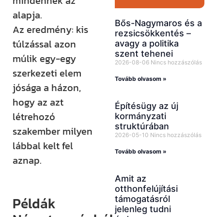
mindennek az
alapja.
Bős-Nagymaros és a
Az eredmény: kis
rezsicsökkentés –
túlzással azon
avagy a politika
szent tehenei
múlik egy-egy
2026-08-06
Nincs hozzászólás
szerkezeti elem
Tovább olvasom »
jósága a házon,
hogy az azt
Építésügy az új
létrehozó
kormányzati
struktúrában
szakember milyen
2026-05-10
Nincs hozzászólás
lábbal kelt fel
Tovább olvasom »
aznap.
Amit az
otthonfelújítási
Példák
támogatásról
jelenleg tudni