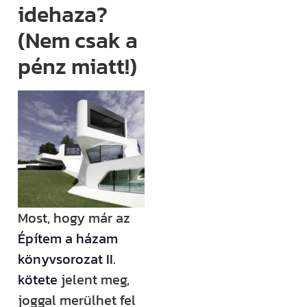
idehaza?
(például
megjelenik egy
(Nem csak a
új támogatási
pénz miatt!)
lehetőség,
módosul egy
fontos
jogszabály),
értesülni fogsz
róla.
Ha megjelenik
egy új videónk,
Most, hogy már az
egy új
Építem a házam
blogbejegyzésünk,
könyvsorozat II.
ha valamilyen
kötete
jelent meg,
izgalmas
joggal merülhet fel