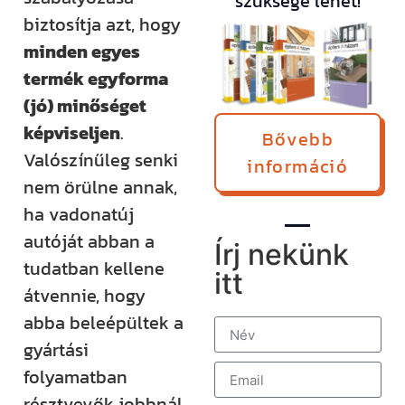
szüksége lehet!
biztosítja azt, hogy
minden egyes
termék egyforma
(jó) minőséget
képviseljen
.
Bővebb
Valószínűleg senki
információ
nem örülne annak,
ha vadonatúj
autóját abban a
Írj nekünk
tudatban kellene
itt
átvennie, hogy
abba beleépültek a
gyártási
folyamatban
résztvevők jobbnál