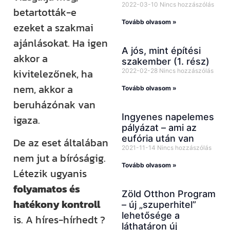
2022-03-10
Nincs hozzászólás
betartották-e
Tovább olvasom »
ezeket a szakmai
ajánlásokat. Ha igen
A jós, mint építési
akkor a
szakember (1. rész)
kivitelezőnek, ha
2022-02-28
Nincs hozzászólás
nem, akkor a
Tovább olvasom »
beruházónak van
Ingyenes napelemes
igaza.
pályázat – ami az
eufória után van
De az eset általában
2021-11-14
Nincs hozzászólás
nem jut a bíróságig.
Tovább olvasom »
Létezik ugyanis
folyamatos és
Zöld Otthon Program
hatékony kontroll
– új „szuperhitel”
lehetősége a
is. A híres-hírhedt ?
láthatáron új