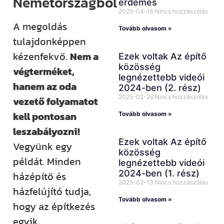
Németországból
érdemes
2025-04-16
Nincs hozzászólás
A megoldás
Tovább olvasom »
tulajdonképpen
kézenfekvő.
Nem a
Ezek voltak Az építő
közösség
végterméket,
legnézettebb videói
hanem az oda
2024-ben (2. rész)
2025-02-26
Nincs hozzászólás
vezető folyamatot
kell pontosan
Tovább olvasom »
leszabályozni!
Ezek voltak Az építő
Vegyünk egy
közösség
példát. Minden
legnézettebb videói
2024-ben (1. rész)
házépítő és
2025-02-13
Nincs hozzászólás
házfelújító tudja,
Tovább olvasom »
hogy az építkezés
egyik