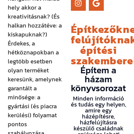
hely akkor a
kreativitásnak? (És
halkan hozzátéve: a
Építkezőkne
kiskapuknak?)
felújítóknak
Érdekes, a
építési
hétköznapokban a
szakember
legtöbb esetben
Építem a
olyan terméket
házam
keresünk, amelynek
könyvsorozat
garantált a
minősége: a
Minden információ
és tudás egy helyen,
gyártási (és piacra
amire egy
kerülési) folyamat
házépítésre,
házfelújításra
pontos
készülő családnak
szabályozása