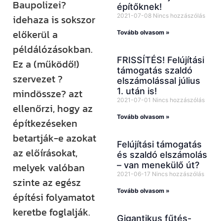
Baupolizei?
építőknek!
2021-07-08
Nincs hozzászólás
idehaza is sokszor
előkerül a
Tovább olvasom »
példálózásokban.
FRISSÍTÉS! Felújítási
Ez a (működő!)
támogatás szaldó
szervezet ?
elszámolással július
1. után is!
mindössze? azt
2021-07-01
Nincs hozzászólás
ellenőrzi, hogy az
Tovább olvasom »
építkezéseken
betartják-e azokat
Felújítási támogatás
az előírásokat,
és szaldó elszámolás
– van menekülő út?
melyek valóban
2021-06-17
Nincs hozzászólás
szinte az egész
Tovább olvasom »
építési folyamatot
keretbe foglalják.
Gigantikus fűtés-