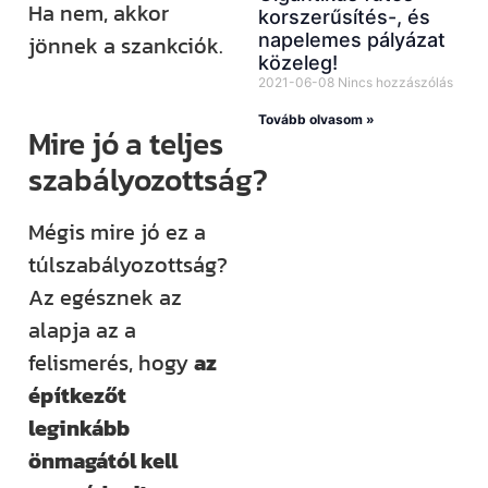
Ha nem, akkor
korszerűsítés-, és
napelemes pályázat
jönnek a szankciók.
közeleg!
2021-06-08
Nincs hozzászólás
Tovább olvasom »
Mire jó a teljes
szabályozottság?
Mégis mire jó ez a
túlszabályozottság?
Az egésznek az
alapja az a
felismerés, hogy
az
építkezőt
leginkább
önmagától kell