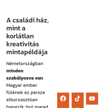
élő kérdezési
lehetőség és
A családi ház,
egy támogató
közösség segít
mint a
eligazodni az
korlátlan
építkezés
kreativitás
sokszor
mintapéldája
bonyolult
világában.
Németországban
minden
Érdekel
szabályozva van
.
Magyar ember
fülének ez persze
elborzasztóan
hangzik: hol marad