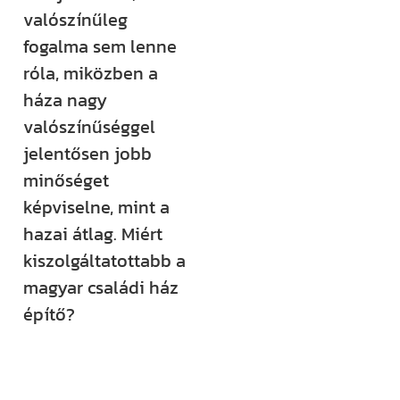
valószínűleg
Építem a
fogalma sem lenne
házam
róla, miközben a
klub
háza nagy
valószínűséggel
Még több
jelentősen jobb
rendszerezett
minőséget
tudásra és
képviselne, mint a
támogatásra
hazai átlag. Miért
vágysz?
kiszolgáltatottabb a
Csatlakozz az
magyar családi ház
Építem a házam
építő?
Klubhoz, ahol
több száz
videós anyag,