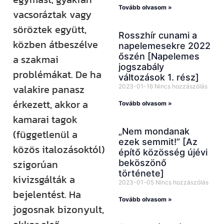
Tovább olvasom »
vacsoráztak vagy
söröztek együtt,
Rosszhír cunami a
közben átbeszélve
napelemesekre 2022
őszén [Napelemes
a szakmai
jogszabály
problémákat. De ha
változások 1. rész]
valakire panasz
2023-01-16
Nincs hozzászólás
érkezett, akkor a
Tovább olvasom »
kamarai tagok
„Nem mondanak
(függetlenül a
ezek semmit!” [Az
közös italozásoktól)
építő közösség újévi
szigorúan
beköszönő
története]
kivizsgálták a
2023-01-05
Nincs hozzászólás
bejelentést. Ha
Tovább olvasom »
jogosnak bizonyult,