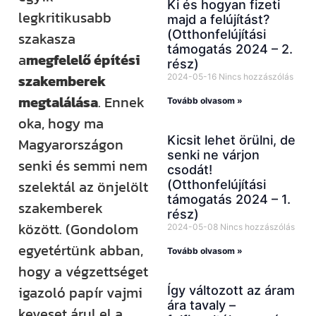
Ki és hogyan fizeti
legkritikusabb
majd a felújítást?
(Otthonfelújítási
szakasza
támogatás 2024 – 2.
a
megfelelő építési
rész)
szakemberek
2024-05-16
Nincs hozzászólás
megtalálása
. Ennek
Tovább olvasom »
oka, hogy ma
Kicsit lehet örülni, de
Magyarországon
senki ne várjon
senki és semmi nem
csodát!
szelektál az önjelölt
(Otthonfelújítási
támogatás 2024 – 1.
szakemberek
rész)
között. (Gondolom
2024-05-08
Nincs hozzászólás
egyetértünk abban,
Tovább olvasom »
hogy a végzettséget
igazoló papír vajmi
Így változott az áram
ára tavaly –
keveset árul el a