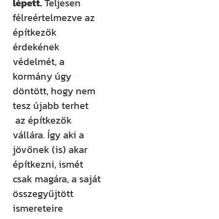
lépett.
Teljesen
félreértelmezve az
építkezők
érdekének
védelmét, a
kormány úgy
döntött, hogy nem
tesz újabb terhet
az építkezők
vállára. Így aki a
jövőnek (is) akar
építkezni, ismét
csak magára, a saját
összegyűjtött
ismereteire