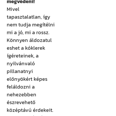
megvédeni!
Mivel
tapasztalatlan, így
nem tudja megítélni
mi a jó, mi a rossz.
Könnyen áldozatul
eshet a kóklerek
ígéreteinek, a
nyilvánvaló
pillanatnyi
előnyökért képes
feláldozni a
nehezebben
észrevehető
középtávú érdekeit.