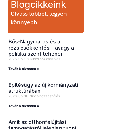
Blogcikkeink
Olvass többet, legyen
könnyebb
Bős-Nagymaros és a
rezsicsökkentés – avagy a
politika szent tehenei
2026-08-06
Nincs hozzászólás
Tovább olvasom »
Építésügy az új kormányzati
struktúrában
2026-05-10
Nincs hozzászólás
Tovább olvasom »
Amit az otthonfelújítási
támogatásról jelenleg tudni