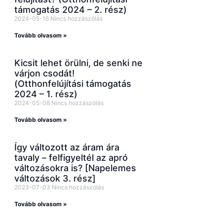
támogatás 2024 – 2. rész)
2024-05-16
Nincs hozzászólás
Tovább olvasom »
Kicsit lehet örülni, de senki ne
várjon csodát!
(Otthonfelújítási támogatás
2024 – 1. rész)
2024-05-08
Nincs hozzászólás
Tovább olvasom »
Így változott az áram ára
tavaly – felfigyeltél az apró
változásokra is? [Napelemes
változások 3. rész]
2023-07-03
Nincs hozzászólás
Tovább olvasom »