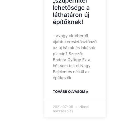
„szuperhitel”
lehetősége a
láthatáron új
építőknek!
– avagy októbertől
újabb keresletösztönző
az új házak és lakások
piacán? Szerző:
Bodnár György Ez a
hét sem telt el Nagy
Bejelentés nélkül az
építkezők
TOVÁBB OLVASOM »
2021-07-08
Nincs
hozzászólás