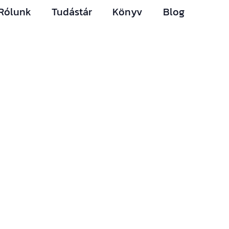
Rólunk
Tudástár
Könyv
Blog
Hírlevelünk
Így nem maradsz le
egyetlen új
információról sem.
Ha bármi izgalmas
történik az építési
piacon (például
megjelenik egy új
támogatási lehetőség,