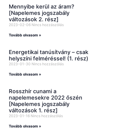
Mennyibe kerül az áram?
[Napelemes jogszabály
változások 2. rész]
2023-02-06
Nincs hozzászólás
Tovább olvasom »
Energetikai tanúsítvány – csak
helyszíni felméréssel! (1. rész)
2023-01-30
Nincs hozzászólás
Tovább olvasom »
Rosszhír cunami a
napelemesekre 2022 őszén
[Napelemes jogszabály
változások 1. rész]
2023-01-16
Nincs hozzászólás
Tovább olvasom »