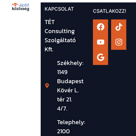
KAPCSOLAT
CSATLAKOZZ!
TÉT
Consulting
Szolgáltató
Kft.
Székhely:
1149
Budapest
Kövér L.
tér 21.
4/7.
Telephely:
2100