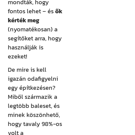
mondták, hogy
fontos lehet – és
ők
kérték meg
(nyomatékosan) a
segítőket arra, hogy
használják is
ezeket!
De mire is kell
igazán odafigyelni
egy építkezésen?
Miből származik a
legtöbb baleset, és
minek köszönhető,
hogy tavaly 98%-os
volt a