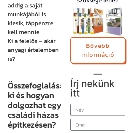
szüksége lehet!
addig a saját
munkájából is
kiesik, táppénzre
kell mennie.
Ki a felelős – akár
Bővebb
anyagi értelemben
információ
is?
Írj nekünk
Összefoglalás:
itt
ki és hogyan
dolgozhat egy
családi házas
építkezésen?