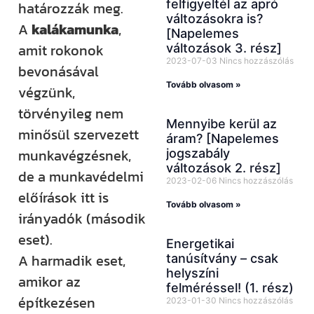
felfigyeltél az apró
határozzák meg.
változásokra is?
A
kalákamunka
,
[Napelemes
amit rokonok
változások 3. rész]
2023-07-03
Nincs hozzászólás
bevonásával
Tovább olvasom »
végzünk,
törvényileg nem
Mennyibe kerül az
minősül szervezett
áram? [Napelemes
munkavégzésnek,
jogszabály
változások 2. rész]
de a munkavédelmi
2023-02-06
Nincs hozzászólás
előírások itt is
Tovább olvasom »
irányadók (második
eset).
Energetikai
A harmadik eset,
tanúsítvány – csak
helyszíni
amikor az
felméréssel! (1. rész)
építkezésen
2023-01-30
Nincs hozzászólás