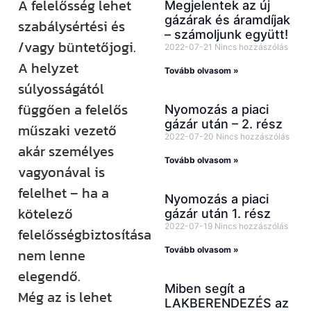
A felelősség lehet
Megjelentek az új
gázárak és áramdíjak
szabálysértési és
– számoljunk együtt!
/vagy büntetőjogi.
2022-07-21
Nincs hozzászólás
A helyzet
Tovább olvasom »
súlyosságától
függően a felelős
Nyomozás a piaci
gázár után – 2. rész
műszaki vezető
2022-07-20
Nincs hozzászólás
akár személyes
Tovább olvasom »
vagyonával is
felelhet – ha a
Nyomozás a piaci
kötelező
gázár után 1. rész
2022-07-19
Nincs hozzászólás
felelősségbiztosítása
Tovább olvasom »
nem lenne
elegendő.
Miben segít a
Még az is lehet
LAKBERENDEZÉS az