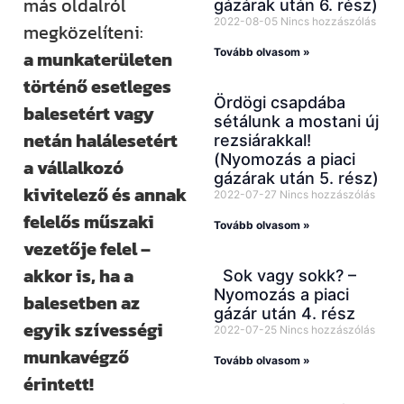
más oldalról
gázárak után 6. rész)
2022-08-05
Nincs hozzászólás
megközelíteni:
Tovább olvasom »
a munkaterületen
történő esetleges
Ördögi csapdába
balesetért vagy
sétálunk a mostani új
netán halálesetért
rezsiárakkal!
(Nyomozás a piaci
a vállalkozó
gázárak után 5. rész)
kivitelező és annak
2022-07-27
Nincs hozzászólás
felelős műszaki
Tovább olvasom »
vezetője felel –
akkor is, ha a
Sok vagy sokk? –
Nyomozás a piaci
balesetben az
gázár után 4. rész
egyik szívességi
2022-07-25
Nincs hozzászólás
munkavégző
Tovább olvasom »
érintett!