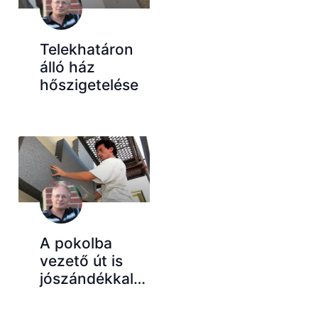
Telekhatáron
álló ház
hőszigetelése
A pokolba
vezető út is
jószándékkal…