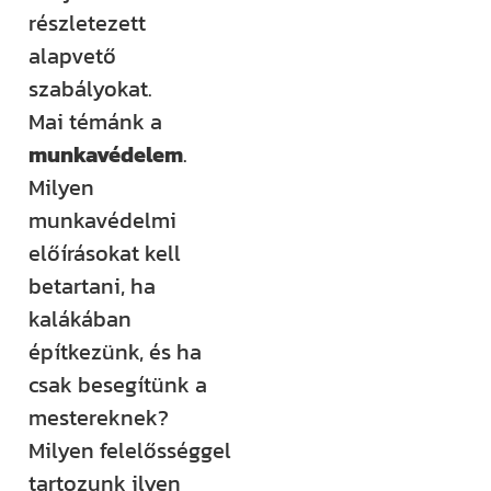
részletezett
Építem a
alapvető
házam
szabályokat.
klub
Mai témánk a
munkavédelem
.
Még több
Milyen
rendszerezett
munkavédelmi
tudásra és
előírásokat kell
támogatásra
betartani, ha
vágysz?
kalákában
Csatlakozz az
építkezünk, és ha
Építem a házam
csak besegítünk a
Klubhoz, ahol
mestereknek?
több száz
Milyen felelősséggel
videós anyag,
tartozunk ilyen