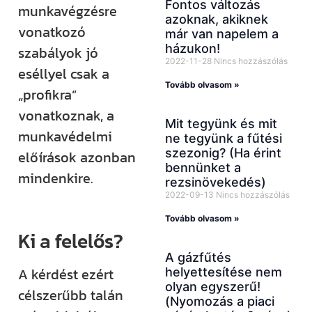
Fontos változás
munkavégzésre
azoknak, akiknek
vonatkozó
már van napelem a
házukon!
szabályok jó
2022-11-28
Nincs hozzászólás
eséllyel csak a
Tovább olvasom »
„profikra”
vonatkoznak, a
Mit tegyünk és mit
munkavédelmi
ne tegyünk a fűtési
szezonig? (Ha érint
előírások azonban
bennünket a
mindenkire.
rezsinövekedés)
2022-09-13
Nincs hozzászólás
Tovább olvasom »
Ki a felelős?
A gázfűtés
A kérdést ezért
helyettesítése nem
olyan egyszerű!
célszerűbb talán
(Nyomozás a piaci