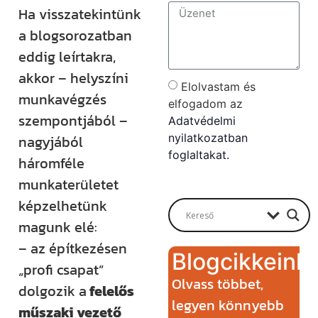
Ha visszatekintünk
a blogsorozatban
eddig leírtakra,
akkor – helyszíni
Elolvastam és
munkavégzés
elfogadom az
szempontjából –
Adatvédelmi
nyilatkozatban
nagyjából
foglaltakat.
háromféle
Send
munkaterületet
képzelhetünk
magunk elé:
– az építkezésen
Blogcikkeink
„profi csapat”
Olvass többet,
dolgozik a
felelős
legyen könnyebb
műszaki vezető