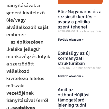
irányításával: a
Bős-Nagymaros és a
generálkivitelező
rezsicsökkentés –
(és/vagy
avagy a politika
alvállalkozói) saját
szent tehenei
2026-08-06
Nincs hozzászólás
emberei;
Tovább olvasom »
– az építkezésen
„kaláka jellegű”
Építésügy az új
munkavégzés folyik
kormányzati
a szerződött
struktúrában
2026-05-10
Nincs hozzászólás
vállalkozó
Tovább olvasom »
kivitelező felelős
műszaki
Amit az
vezetőjének
otthonfelújítási
irányításával (erről
támogatásról
jelenleg tudni
a
„szabályos