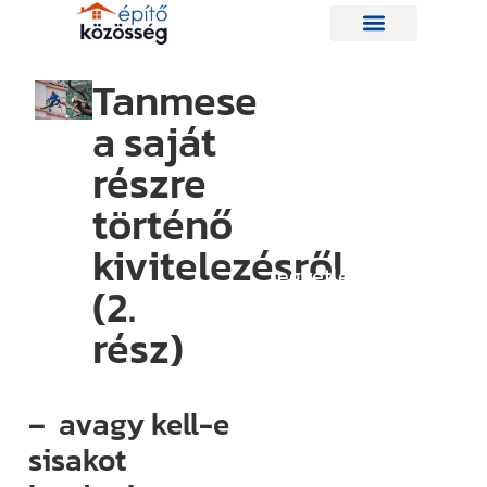
Tanmese
a saját
Hírlevelünk
részre
történő
Így nem
maradsz le
kivitelezésről
egyetlen új
(2.
információról
rész)
sem.
Ha bármi
izgalmas
– avagy kell-e
történik az
sisakot
építési piacon