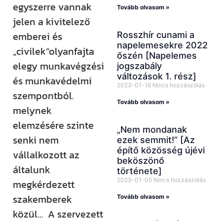
egyszerre vannak
Tovább olvasom »
jelen a kivitelező
emberei és
Rosszhír cunami a
napelemesekre 2022
„civilek”olyanfajta
őszén [Napelemes
elegy munkavégzési
jogszabály
változások 1. rész]
és munkavédelmi
2023-01-16
Nincs hozzászólás
szempontból.
Tovább olvasom »
melynek
elemzésére szinte
„Nem mondanak
senki nem
ezek semmit!” [Az
építő közösség újévi
vállalkozott az
beköszönő
általunk
története]
2023-01-05
Nincs hozzászólás
megkérdezett
szakemberek
Tovább olvasom »
közül… A szervezett