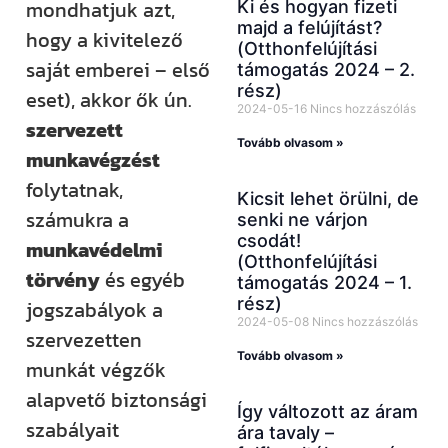
mondhatjuk azt,
Ki és hogyan fizeti
majd a felújítást?
hogy a kivitelező
(Otthonfelújítási
saját emberei – első
támogatás 2024 – 2.
rész)
eset), akkor ők ún.
2024-05-16
Nincs hozzászólás
szervezett
Tovább olvasom »
munkavégzést
folytatnak,
Kicsit lehet örülni, de
számukra a
senki ne várjon
csodát!
munkavédelmi
(Otthonfelújítási
törvény
és egyéb
támogatás 2024 – 1.
rész)
jogszabályok a
2024-05-08
Nincs hozzászólás
szervezetten
Tovább olvasom »
munkát végzők
alapvető biztonsági
Így változott az áram
szabályait
ára tavaly –