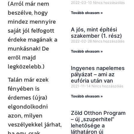
(Arról már nem
2022-03-10
Nincs hozzászólás
beszélve, hogy
Tovább olvasom »
mindez mennyire
saját jól felfogott
A jós, mint építési
szakember (1. rész)
érdeke magának a
2022-02-28
Nincs hozzászólás
munkásnak! De
Tovább olvasom »
erről majd
legközelebb.)
Ingyenes napelemes
pályázat – ami az
Talán már ezek
eufória után van
2021-11-14
Nincs hozzászólás
fényében is
érdemes (újra)
Tovább olvasom »
elgondolkodni
Zöld Otthon Program
azon, milyen
– új „szuperhitel”
veszélyekkel járhat,
lehetősége a
láthatáron új
ha egy, csak