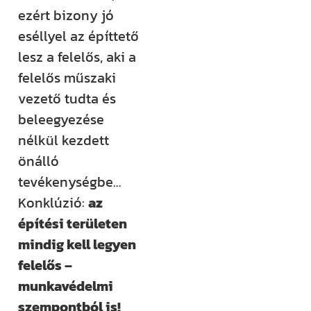
ezért bizony jó
eséllyel az építtető
lesz a felelős, aki a
felelős műszaki
vezető tudta és
beleegyezése
nélkül kezdett
önálló
tevékenységbe…
Konklúzió:
az
építési területen
mindig kell legyen
felelős –
munkavédelmi
szempontból is!