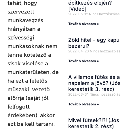
tehát, hogy
építkezés elején?
[Videó]
szervezett
2022-05-12
Nincs hozzászólás
munkavégzés
Tovább olvasom »
hiányában a
szívességi
Zöld hitel – egy kapu
munkásoknak nem
bezárul?
2022-04-20
Nincs hozzászólás
lenne kötelező a
Tovább olvasom »
sisak viselése a
munkaterületen, de
A villamos fűtés és a
ha ezt a felelős
napelem a jövő? (Jós
műszaki vezető
kerestetik 3. rész)
2022-03-31
Nincs hozzászólás
előírja (saját jól
Tovább olvasom »
felfogott
érdekében), akkor
Mivel fűtsek?!?! (Jós
ezt be kell tartani.
kerestetik 2. rész)