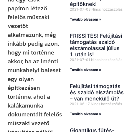
építőknek!
papíron létező
2021-07-08
Nincs hozzászólás
felelős műszaki
Tovább olvasom »
vezetőt
alkalmazunk, még
FRISSÍTÉS! Felújítási
támogatás szaldó
inkább pedig azon,
elszámolással július
hogy mi történne
1. után is!
akkor, ha az iménti
2021-07-01
Nincs hozzászólás
munkahelyi baleset
Tovább olvasom »
egy olyan
Felújítási támogatás
építkezésen
és szaldó elszámolás
történne, ahol a
– van menekülő út?
kalákamunka
2021-06-17
Nincs hozzászólás
dokumentált felelős
Tovább olvasom »
műszaki vezető
Gigantikus fűtés-