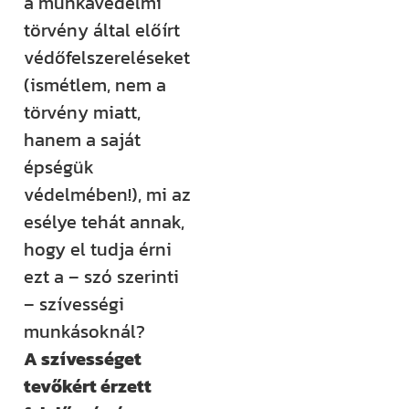
a munkavédelmi
törvény által előírt
védőfelszereléseket
(ismétlem, nem a
törvény miatt,
hanem a saját
épségük
védelmében!), mi az
esélye tehát annak,
hogy el tudja érni
ezt a – szó szerinti
– szívességi
munkásoknál?
A szívességet
tevőkért érzett