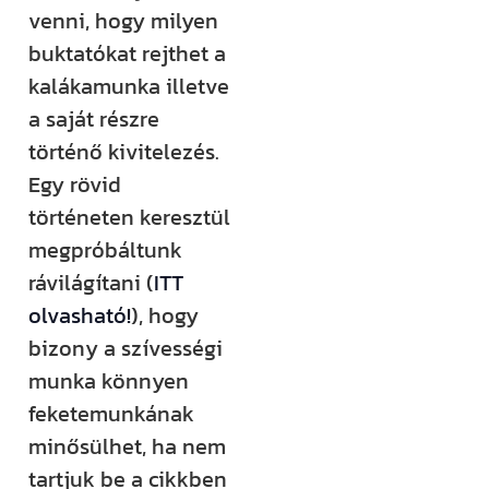
rendezvényt
venni, hogy milyen
szervezünk –
buktatókat rejthet a
ezekről mind
kalákamunka illetve
időben
a saját részre
értesülsz. (Itt
történő kivitelezés.
hirdetjük meg
Egy rövid
például a
történeten keresztül
Csináld magad
megpróbáltunk
tanfolyamainkat
rávilágítani (
ITT
és a Tervcafékat
olvasható!
), hogy
is!)
bizony a szívességi
munka könnyen
Feliratkozom
feketemunkának
minősülhet, ha nem
tartjuk be a cikkben