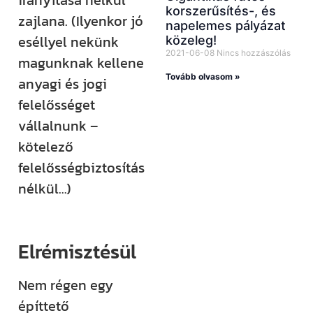
irányítása nélkül
korszerűsítés-, és
zajlana. (Ilyenkor jó
napelemes pályázat
eséllyel nekünk
közeleg!
2021-06-08
Nincs hozzászólás
magunknak kellene
Tovább olvasom »
anyagi és jogi
felelősséget
vállalnunk –
kötelező
felelősségbiztosítás
nélkül…)
Elrémisztésül
Nem régen egy
építtető