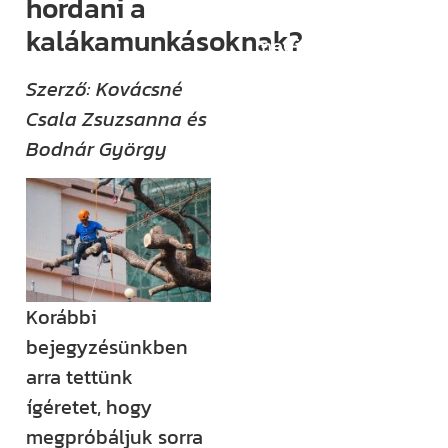
hordani a
(például
kalákamunkásoknak?
megjelenik egy
új támogatási
Szerző: Kovácsné
lehetőség,
Csala Zsuzsanna és
módosul egy
Bodnár György
fontos
jogszabály),
értesülni fogsz
róla.
Ha megjelenik
egy új videónk,
Korábbi
egy új
bejegyzésünkben
blogbejegyzésünk,
arra tettünk
ha valamilyen
ígéretet, hogy
izgalmas
megpróbáljuk sorra