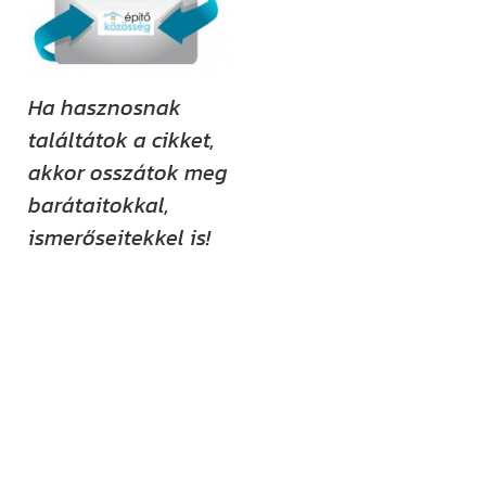
Ha hasznosnak
találtátok a cikket,
akkor osszátok meg
barátaitokkal,
ismerőseitekkel is!
Kövess minket
közösségi
felületeinken is!
YouTube-
csatornánkat már
több mint 13 000-