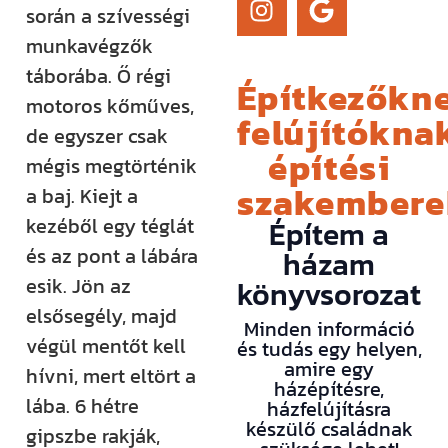
során a szívességi
munkavégzők
táborába. Ő régi
Építkezőkne
motoros kőműves,
felújítóknak
de egyszer csak
építési
mégis megtörténik
szakember
a baj. Kiejt a
kezéből egy téglát
Építem a
és az pont a lábára
házam
esik. Jön az
könyvsorozat
elsősegély, majd
Minden információ
végül mentőt kell
és tudás egy helyen,
amire egy
hívni, mert eltört a
házépítésre,
lába. 6 hétre
házfelújításra
készülő családnak
gipszbe rakják,