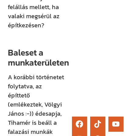
élő kérdezési
felállás mellett, ha
lehetőség és
valaki megsérül az
egy támogató
építkezésen?
közösség segít
eligazodni az
Baleset a
építkezés
sokszor
munkaterületen
bonyolult
A korábbi történetet
világában.
folytatva, az
építtető
Érdekel
(emlékeztek, Völgyi
János :-)) édesapja,
Tihamér is beáll a
falazási munkák