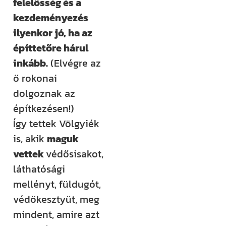
felelősség és a
kezdeményezés
ilyenkor jó, ha az
építtetőre hárul
inkább.
(Elvégre az
ő rokonai
dolgoznak az
építkezésen!)
Így tettek Völgyiék
is, akik
maguk
vettek
védősisakot,
láthatósági
mellényt, füldugót,
védőkesztyűt, meg
mindent, amire azt