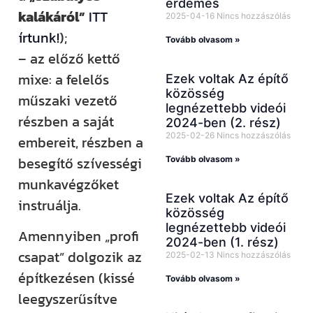
érdemes
kalákáról”
ITT
2025-04-16
Nincs hozzászólás
írtunk!
);
Tovább olvasom »
– az előző kettő
mixe: a felelős
Ezek voltak Az építő
közösség
műszaki vezető
legnézettebb videói
részben a saját
2024-ben (2. rész)
2025-02-26
Nincs hozzászólás
embereit, részben a
besegítő szívességi
Tovább olvasom »
munkavégzőket
Ezek voltak Az építő
instruálja.
közösség
legnézettebb videói
Amennyiben „profi
2024-ben (1. rész)
csapat” dolgozik az
2025-02-13
Nincs hozzászólás
építkezésen (kissé
Tovább olvasom »
leegyszerűsítve