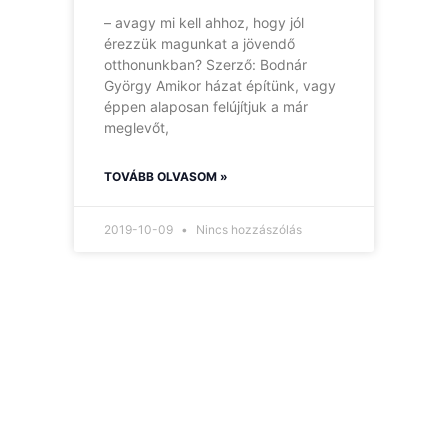
– avagy mi kell ahhoz, hogy jól
érezzük magunkat a jövendő
otthonunkban? Szerző: Bodnár
György Amikor házat építünk, vagy
éppen alaposan felújítjuk a már
meglevőt,
TOVÁBB OLVASOM »
2019-10-09
Nincs hozzászólás
Hírlevelünk
Így nem maradsz le
egyetlen új információról
sem.