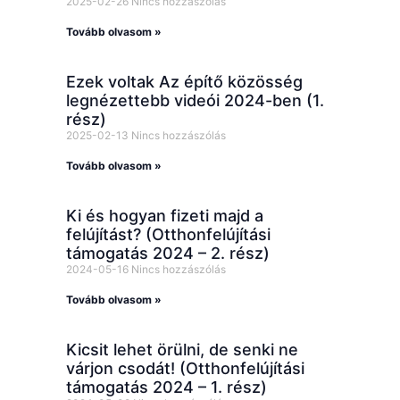
2025-02-26
Nincs hozzászólás
Tovább olvasom »
Ezek voltak Az építő közösség
legnézettebb videói 2024-ben (1.
rész)
2025-02-13
Nincs hozzászólás
Tovább olvasom »
Ki és hogyan fizeti majd a
felújítást? (Otthonfelújítási
támogatás 2024 – 2. rész)
2024-05-16
Nincs hozzászólás
Tovább olvasom »
Kicsit lehet örülni, de senki ne
várjon csodát! (Otthonfelújítási
támogatás 2024 – 1. rész)