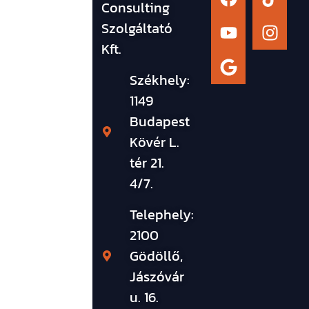
Consulting
Szolgáltató
Kft.
Székhely:
1149
Budapest
Kövér L.
tér 21.
4/7.
Telephely:
2100
Gödöllő,
Jászóvár
u. 16.