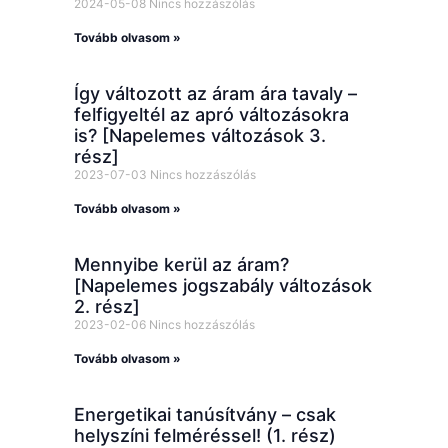
2024-05-08
Nincs hozzászólás
Tovább olvasom »
Így változott az áram ára tavaly –
felfigyeltél az apró változásokra
is? [Napelemes változások 3.
rész]
2023-07-03
Nincs hozzászólás
Tovább olvasom »
Mennyibe kerül az áram?
[Napelemes jogszabály változások
2. rész]
2023-02-06
Nincs hozzászólás
Tovább olvasom »
Energetikai tanúsítvány – csak
helyszíni felméréssel! (1. rész)