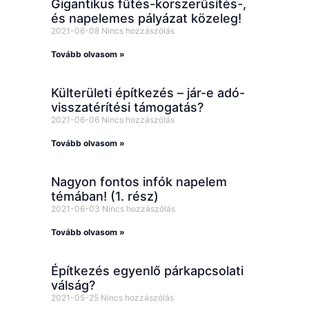
Gigantikus fűtés-korszerűsítés-,
és napelemes pályázat közeleg!
2021-06-08
Nincs hozzászólás
Tovább olvasom »
Külterületi építkezés – jár-e adó-
visszatérítési támogatás?
2021-06-06
Nincs hozzászólás
Tovább olvasom »
Nagyon fontos infók napelem
témában! (1. rész)
2021-06-03
Nincs hozzászólás
Tovább olvasom »
Építkezés egyenlő párkapcsolati
válság?
2021-05-25
Nincs hozzászólás