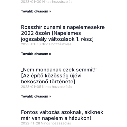
2023-01-30
Nincs hozzászólás
Tovább olvasom »
Rosszhír cunami a napelemesekre
2022 őszén [Napelemes
jogszabály változások 1. rész]
2023-01-16
Nincs hozzászólás
Tovább olvasom »
„Nem mondanak ezek semmit!”
[Az építő közösség újévi
beköszönő története]
2023-01-05
Nincs hozzászólás
Tovább olvasom »
Fontos változás azoknak, akiknek
már van napelem a házukon!
2022-11-28
Nincs hozzászólás