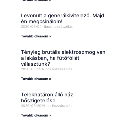
Levonult a generálkivitelező. Majd
én megcsinálom!
2020-06-04
Nincs hozzászólás
Tovább olvasom »
Tényleg brutális elektroszmog van
a lakásban, ha fűtőfóliát
választunk?
2020-05-25
Nincs hozzászólás
Tovább olvasom »
Telekhatáron álló ház
hőszigetelése
2020-05-20
Nincs hozzászólás
Tovább olvasom »