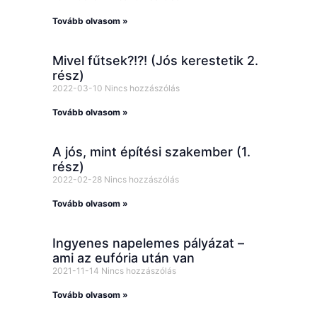
Tovább olvasom »
Mivel fűtsek?!?! (Jós kerestetik 2.
rész)
2022-03-10
Nincs hozzászólás
Tovább olvasom »
A jós, mint építési szakember (1.
rész)
2022-02-28
Nincs hozzászólás
Tovább olvasom »
Ingyenes napelemes pályázat –
ami az eufória után van
2021-11-14
Nincs hozzászólás
Tovább olvasom »