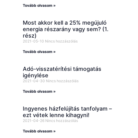
Tovább olvasom »
Most akkor kell a 25% megújuló
energia részarány vagy sem? (1.
rész)
2021-05-10
Nincs hozzászólás
Tovább olvasom »
Adó-visszatérítési támogatás
igénylése
2021-04-30
Nincs hozzászólás
Tovább olvasom »
Ingyenes házfelújítás tanfolyam –
ezt vétek lenne kihagyni!
2021-04-26
Nincs hozzászólás
Tovább olvasom »