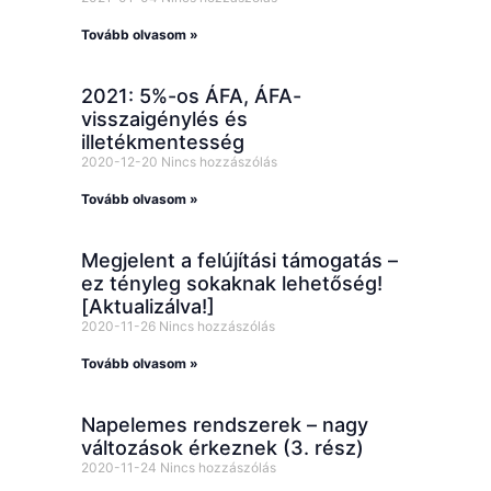
Tovább olvasom »
2021: 5%-os ÁFA, ÁFA-
visszaigénylés és
illetékmentesség
2020-12-20
Nincs hozzászólás
Tovább olvasom »
Megjelent a felújítási támogatás –
ez tényleg sokaknak lehetőség!
[Aktualizálva!]
2020-11-26
Nincs hozzászólás
Tovább olvasom »
Napelemes rendszerek – nagy
változások érkeznek (3. rész)
2020-11-24
Nincs hozzászólás