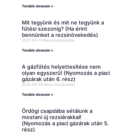
Tovább olvasom »
Mit tegyünk és mit ne tegyünk a
fűtési szezonig? (Ha érint
bennünket a rezsinövekedés)
2022-09-13
Nincs hozzászólás
Tovább olvasom »
A gázfűtés helyettesítése nem
olyan egyszerű! (Nyomozás a piaci
gázárak után 6. rész)
2022-08-05
Nincs hozzászólás
Tovább olvasom »
Ördögi csapdába sétálunk a
mostani új rezsiárakkal!
(Nyomozás a piaci gázárak után 5.
rész)