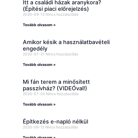
Itt a családi házak aranykora?
(Építési piaci előrejelzés)
2020-09-13
Nincs hozzászólás
Tovább olvasom »
Amikor késik a használatbavételi
engedély
2020-07-31
Nincs hozzászólás
Tovább olvasom »
Mi fán terem a minősített
passzívház? (VIDEÓval!)
2020-07-05
Nincs hozzászólás
Tovább olvasom »
Építkezés e-napló nélkül
2020-06-15
Nincs hozzászólás
Tovább olvasom »