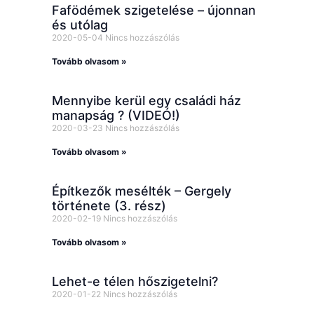
Fafödémek szigetelése – újonnan
és utólag
2020-05-04
Nincs hozzászólás
Tovább olvasom »
Mennyibe kerül egy családi ház
manapság ? (VIDEÓ!)
2020-03-23
Nincs hozzászólás
Tovább olvasom »
Építkezők mesélték – Gergely
története (3. rész)
2020-02-19
Nincs hozzászólás
Tovább olvasom »
Lehet-e télen hőszigetelni?
2020-01-22
Nincs hozzászólás