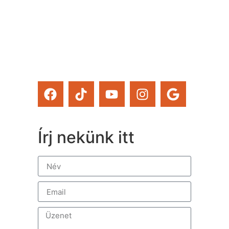
magad tanfolyamainkat és
a Tervcafékat is!)
Feliratkozom
Írj nekünk itt