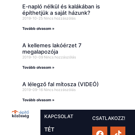
E-napló nélkül és kalákában is
építhetjük a saját házunk?
2019-10-25
Nincs hozzászólás
Tovább olvasom »
A kellemes lakóérzet 7
megalapozója
2019-10-09
Nincs hozzászólás
Tovább olvasom »
A lélegző fal mítosza (VIDEÓ)
2019-09-16
Nincs hozzászólás
Tovább olvasom »
KAPCSOLAT
CSATLAKOZZ!
TÉT