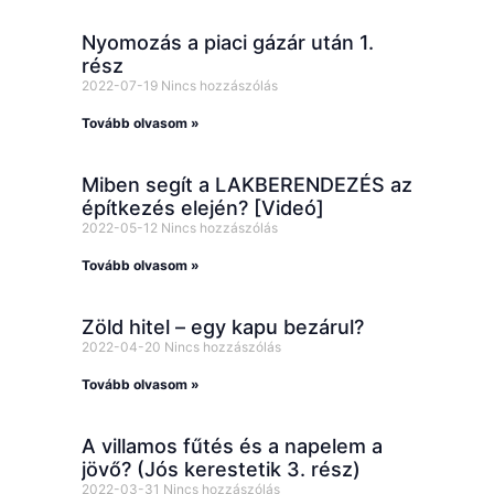
Nyomozás a piaci gázár után 1.
rész
2022-07-19
Nincs hozzászólás
Tovább olvasom »
Miben segít a LAKBERENDEZÉS az
építkezés elején? [Videó]
2022-05-12
Nincs hozzászólás
Tovább olvasom »
Zöld hitel – egy kapu bezárul?
2022-04-20
Nincs hozzászólás
Tovább olvasom »
A villamos fűtés és a napelem a
jövő? (Jós kerestetik 3. rész)
2022-03-31
Nincs hozzászólás