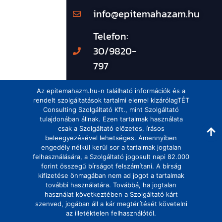
info@epitemahazam.hu
Telefon:
30/9820-
797
Az epitemahazm.hu-n található információk és a
rendelt szolgáltatások tartalmi elemei kizárólagTÉT
Consulting Szolgáltató Kft., mint Szolgáltató
tulajdonában állnak. Ezen tartalmak használata
csak a Szolgáltató előzetes, írásos
beleegyezésével lehetséges. Amennyiben
engedély nélkül kerül sor a tartalmak jogtalan
felhasználására, a Szolgáltató jogosult napi 82.000
forint összegű bírságot felszámítani. A bírság
kifizetése önmagában nem ad jogot a tartalmak
további használatára. Továbbá, ha jogtalan
használat következtében a Szolgáltató kárt
szenved, jogában áll a kár megtérítését követelni
az illetéktelen felhasználótól.