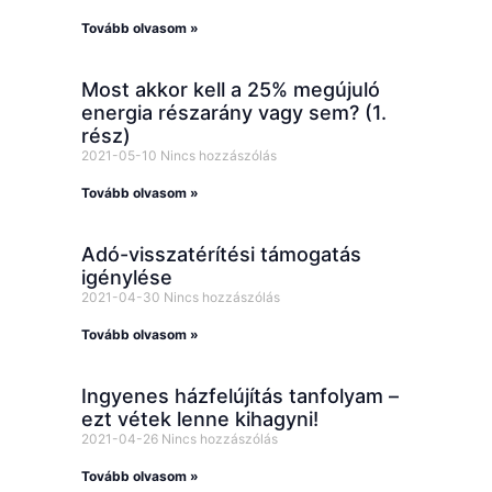
Tovább olvasom »
Most akkor kell a 25% megújuló
energia részarány vagy sem? (1.
rész)
2021-05-10
Nincs hozzászólás
Tovább olvasom »
Adó-visszatérítési támogatás
igénylése
2021-04-30
Nincs hozzászólás
Tovább olvasom »
Ingyenes házfelújítás tanfolyam –
ezt vétek lenne kihagyni!
2021-04-26
Nincs hozzászólás
Tovább olvasom »