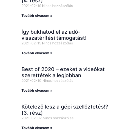
(4. rész)
2021-02-19
Nincs hozzászólás
Tovább olvasom »
Így bukhatod el az adó-
visszatérítési támogatást!
2021-02-15
Nincs hozzászólás
Tovább olvasom »
Best of 2020 – ezeket a videókat
szerettétek a legjobban
2021-02-10
Nincs hozzászólás
Tovább olvasom »
Kötelező lesz a gépi szellőztetés!?
(3. rész)
2021-02-07
Nincs hozzászólás
Tovább olvasom »