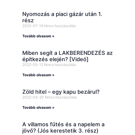
Nyomozás a piaci gázár után 1.
rész
2022-07-19
Nincs hozzászólás
Tovább olvasom »
Miben segít a LAKBERENDEZÉS az
építkezés elején? [Videó]
2022-05-12
Nincs hozzászólás
Tovább olvasom »
Zöld hitel – egy kapu bezárul?
2022-04-20
Nincs hozzászólás
Tovább olvasom »
A villamos fűtés és a napelem a
jövő? (Jós kerestetik 3. rész)