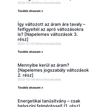
2024-05-08
Nincs hozzászólás
Tovább olvasom »
Így változott az áram ára tavaly –
felfigyeltél az apró változásokra
is? [Napelemes változások 3.
rész]
2023-07-03
Nincs hozzászólás
Tovább olvasom »
Mennyibe kerül az áram?
[Napelemes jogszabály változások
2. rész]
2023-02-06
Nincs hozzászólás
Tovább olvasom »
Energetikai tanúsítvány – csak
helyszíni felméréssel! (1. rész)