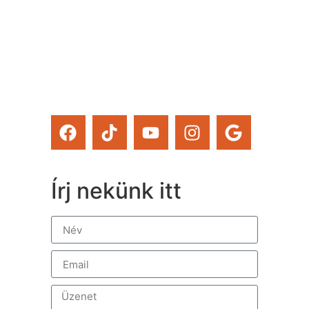
magad tanfolyamainkat és
a Tervcafékat is!)
Feliratkozom
Írj nekünk itt