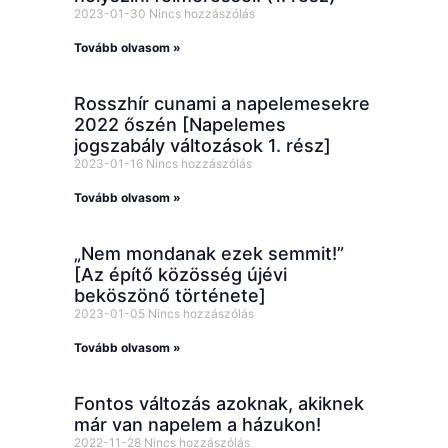
2023-01-30
Nincs hozzászólás
Tovább olvasom »
Rosszhír cunami a napelemesekre
2022 őszén [Napelemes
jogszabály változások 1. rész]
2023-01-16
Nincs hozzászólás
Tovább olvasom »
„Nem mondanak ezek semmit!”
[Az építő közösség újévi
beköszönő története]
2023-01-05
Nincs hozzászólás
Tovább olvasom »
Fontos változás azoknak, akiknek
már van napelem a házukon!
2022-11-28
Nincs hozzászólás