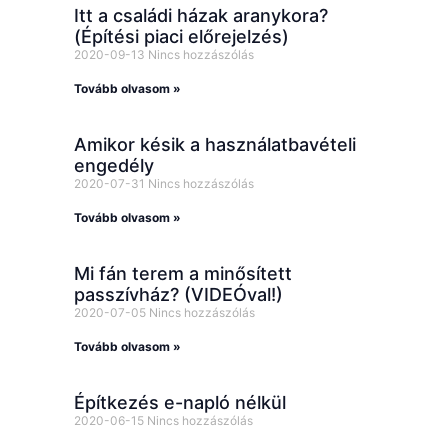
Itt a családi házak aranykora?
(Építési piaci előrejelzés)
2020-09-13
Nincs hozzászólás
Tovább olvasom »
Amikor késik a használatbavételi
engedély
2020-07-31
Nincs hozzászólás
Tovább olvasom »
Mi fán terem a minősített
passzívház? (VIDEÓval!)
2020-07-05
Nincs hozzászólás
Tovább olvasom »
Építkezés e-napló nélkül
2020-06-15
Nincs hozzászólás