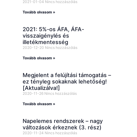
2021-01-04
Nincs hozzászólás
Tovább olvasom »
2021: 5%-os ÁFA, ÁFA-
visszaigénylés és
illetékmentesség
2020-12-20
Nincs hozzászólás
Tovább olvasom »
Megjelent a felújítási támogatás –
ez tényleg sokaknak lehetőség!
[Aktualizálva!]
2020-11-26
Nincs hozzászólás
Tovább olvasom »
Napelemes rendszerek – nagy
változások érkeznek (3. rész)
2020-11-24
Nincs hozzászólás