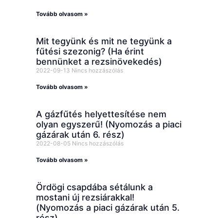
Tovább olvasom »
Mit tegyünk és mit ne tegyünk a
fűtési szezonig? (Ha érint
bennünket a rezsinövekedés)
2022-09-13
Nincs hozzászólás
Tovább olvasom »
A gázfűtés helyettesítése nem
olyan egyszerű! (Nyomozás a piaci
gázárak után 6. rész)
2022-08-05
Nincs hozzászólás
Tovább olvasom »
Ördögi csapdába sétálunk a
mostani új rezsiárakkal!
(Nyomozás a piaci gázárak után 5.
rész)