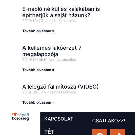
E-napló nélkül és kalákában is
építhetjük a saját házunk?
2019-10-25
Nincs hozzászólás
Tovább olvasom »
A kellemes lakóérzet 7
megalapozója
2019-10-09
Nincs hozzászólás
Tovább olvasom »
A lélegző fal mítosza (VIDEÓ)
2019-09-16
Nincs hozzászólás
Tovább olvasom »
KAPCSOLAT
CSATLAKOZZ!
TÉT