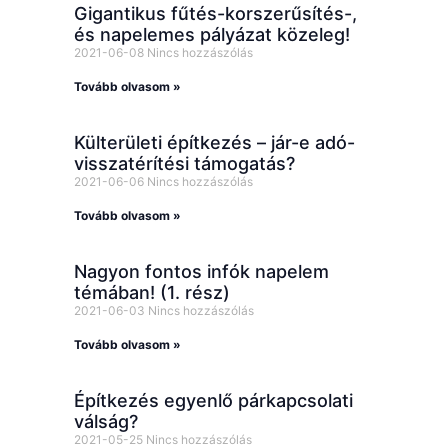
Gigantikus fűtés-korszerűsítés-,
és napelemes pályázat közeleg!
2021-06-08
Nincs hozzászólás
Tovább olvasom »
Külterületi építkezés – jár-e adó-
visszatérítési támogatás?
2021-06-06
Nincs hozzászólás
Tovább olvasom »
Nagyon fontos infók napelem
témában! (1. rész)
2021-06-03
Nincs hozzászólás
Tovább olvasom »
Építkezés egyenlő párkapcsolati
válság?
2021-05-25
Nincs hozzászólás