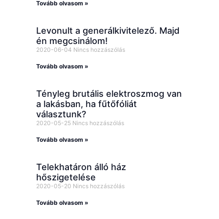
Tovább olvasom »
Levonult a generálkivitelező. Majd
én megcsinálom!
2020-06-04
Nincs hozzászólás
Tovább olvasom »
Tényleg brutális elektroszmog van
a lakásban, ha fűtőfóliát
választunk?
2020-05-25
Nincs hozzászólás
Tovább olvasom »
Telekhatáron álló ház
hőszigetelése
2020-05-20
Nincs hozzászólás
Tovább olvasom »