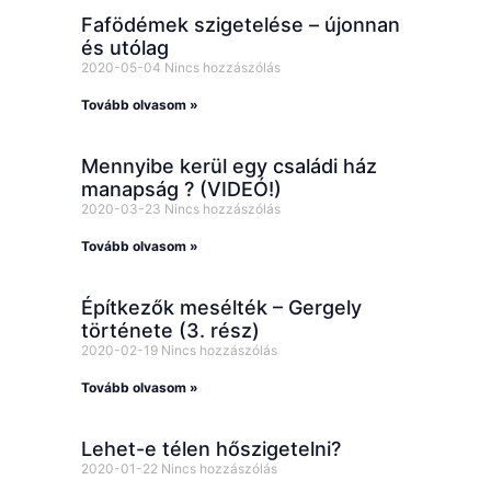
Fafödémek szigetelése – újonnan
és utólag
2020-05-04
Nincs hozzászólás
Tovább olvasom »
Mennyibe kerül egy családi ház
manapság ? (VIDEÓ!)
2020-03-23
Nincs hozzászólás
Tovább olvasom »
Építkezők mesélték – Gergely
története (3. rész)
2020-02-19
Nincs hozzászólás
Tovább olvasom »
Lehet-e télen hőszigetelni?
2020-01-22
Nincs hozzászólás