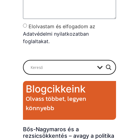
Elolvastam és elfogadom az
Adatvédelmi nyilatkozatban
foglaltakat.
Send
Blogcikkeink
Olvass többet, legyen
könnyebb
Bős-Nagymaros és a
rezsicsökkentés – avagy a politika