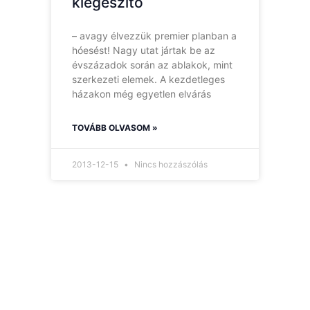
kiegészítő
– avagy élvezzük premier planban a
hóesést! Nagy utat jártak be az
évszázadok során az ablakok, mint
szerkezeti elemek. A kezdetleges
házakon még egyetlen elvárás
TOVÁBB OLVASOM »
2013-12-15
Nincs hozzászólás
Hírlevelünk
Így nem maradsz le
egyetlen új információról
sem.