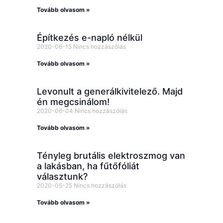
Tovább olvasom »
Építkezés e-napló nélkül
2020-06-15
Nincs hozzászólás
Tovább olvasom »
Levonult a generálkivitelező. Majd
én megcsinálom!
2020-06-04
Nincs hozzászólás
Tovább olvasom »
Tényleg brutális elektroszmog van
a lakásban, ha fűtőfóliát
választunk?
2020-05-25
Nincs hozzászólás
Tovább olvasom »