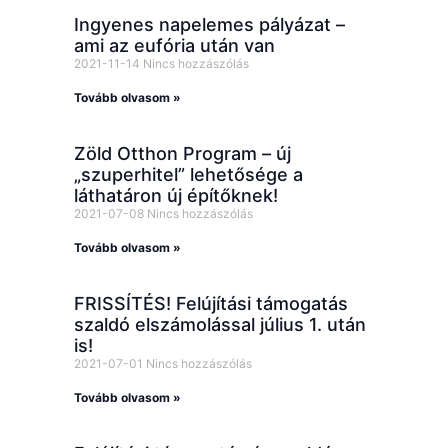
Ingyenes napelemes pályázat –
ami az eufória után van
2021-11-14
Nincs hozzászólás
Tovább olvasom »
Zöld Otthon Program – új
„szuperhitel” lehetősége a
láthatáron új építőknek!
2021-07-08
Nincs hozzászólás
Tovább olvasom »
FRISSÍTÉS! Felújítási támogatás
szaldó elszámolással július 1. után
is!
2021-07-01
Nincs hozzászólás
Tovább olvasom »