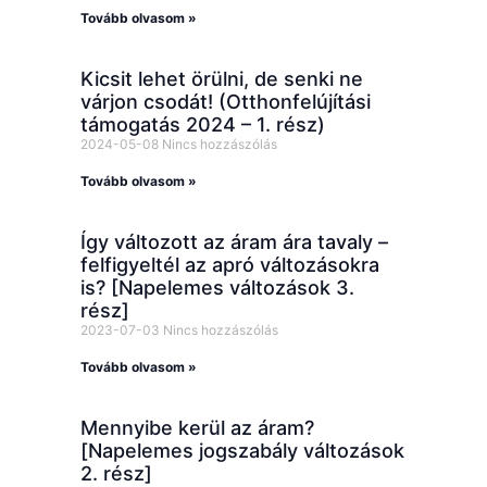
Tovább olvasom »
Kicsit lehet örülni, de senki ne
várjon csodát! (Otthonfelújítási
támogatás 2024 – 1. rész)
2024-05-08
Nincs hozzászólás
Tovább olvasom »
Így változott az áram ára tavaly –
felfigyeltél az apró változásokra
is? [Napelemes változások 3.
rész]
2023-07-03
Nincs hozzászólás
Tovább olvasom »
Mennyibe kerül az áram?
[Napelemes jogszabály változások
2. rész]