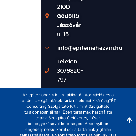
2100
Gödöllő,
Jászóvár
u. 16.
info@epitemahazam.hu
Telefon:
30/9820-
797
Az epitemahazm.hu-n található információk és a
rendelt szolgáltatások tartalmi elemei kizárólagTÉT
Consulting Szolgáltató Kft., mint Szolgáltató
tulajdonában állnak. Ezen tartalmak használata
csak a Szolgáltató előzetes, írásos
beleegyezésével lehetséges. Amennyiben
engedély nélkül kerül sor a tartalmak jogtalan
felhasználására, a Szolgáltató jogosult napi 82.000