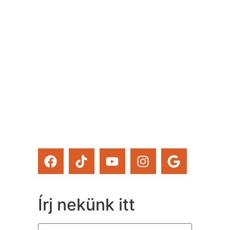
rendezvényt szervezünk –
ezekről mind időben
értesülsz. (Itt hirdetjük
meg például a Csináld
magad tanfolyamainkat és
a Tervcafékat is!)
Feliratkozom
Írj nekünk itt