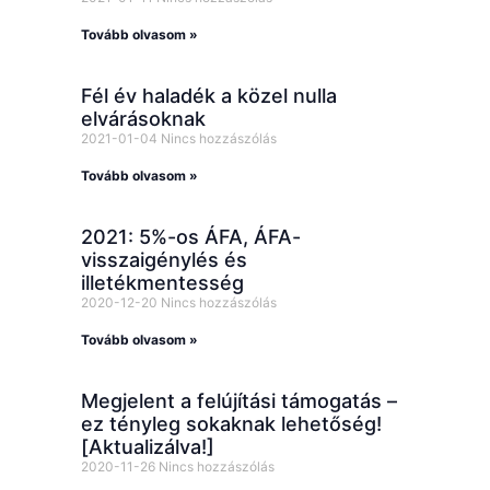
Tovább olvasom »
Fél év haladék a közel nulla
elvárásoknak
2021-01-04
Nincs hozzászólás
Tovább olvasom »
2021: 5%-os ÁFA, ÁFA-
visszaigénylés és
illetékmentesség
2020-12-20
Nincs hozzászólás
Tovább olvasom »
Megjelent a felújítási támogatás –
ez tényleg sokaknak lehetőség!
[Aktualizálva!]
2020-11-26
Nincs hozzászólás