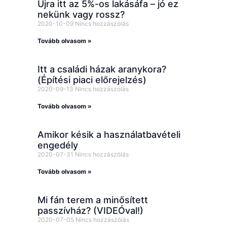
Újra itt az 5%-os lakásáfa – jó ez
nekünk vagy rossz?
2020-10-09
Nincs hozzászólás
Tovább olvasom »
Itt a családi házak aranykora?
(Építési piaci előrejelzés)
2020-09-13
Nincs hozzászólás
Tovább olvasom »
Amikor késik a használatbavételi
engedély
2020-07-31
Nincs hozzászólás
Tovább olvasom »
Mi fán terem a minősített
passzívház? (VIDEÓval!)
2020-07-05
Nincs hozzászólás