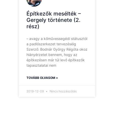
Építkezők mesélték –
Gergely története (2.
rész)
– avagy a kőművessegédi státusztól
a padlószerkezet tervezéséig
Szerző: Bodnár György Régóta okoz
hiányérzetet bennem, hogy az
építkezésen már túl levő építkezők
tapasztalatai nem
TOVÁBB OLVASOM »
2019-12-09
Nincs hozzászólás
Hírlevelünk