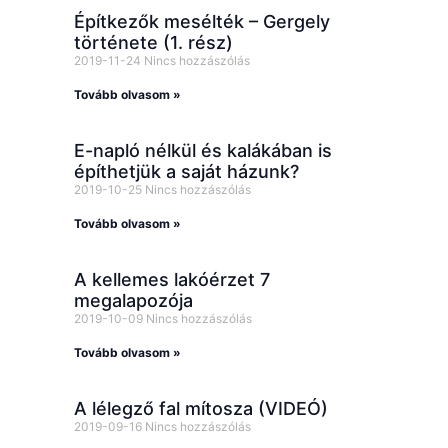
Építkezők mesélték – Gergely
története (1. rész)
2019-11-24
Nincs hozzászólás
Tovább olvasom »
E-napló nélkül és kalákában is
építhetjük a saját házunk?
2019-10-25
Nincs hozzászólás
Tovább olvasom »
A kellemes lakóérzet 7
megalapozója
2019-10-09
Nincs hozzászólás
Tovább olvasom »
A lélegző fal mítosza (VIDEÓ)
2019-09-16
Nincs hozzászólás