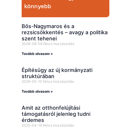
könnyebb
Bős-Nagymaros és a
rezsicsökkentés – avagy a politika
szent tehenei
2026-08-06
Nincs hozzászólás
Tovább olvasom »
Építésügy az új kormányzati
struktúrában
2026-05-10
Nincs hozzászólás
Tovább olvasom »
Amit az otthonfelújítási
támogatásról jelenleg tudni
érdemes
2025-04-16
Nincs hozzászólás