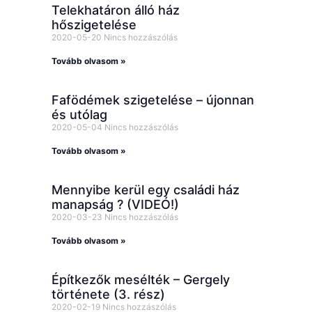
Telekhatáron álló ház
hőszigetelése
2020-05-20
Nincs hozzászólás
Tovább olvasom »
Fafödémek szigetelése – újonnan
és utólag
2020-05-04
Nincs hozzászólás
Tovább olvasom »
Mennyibe kerül egy családi ház
manapság ? (VIDEÓ!)
2020-03-23
Nincs hozzászólás
Tovább olvasom »
Építkezők mesélték – Gergely
története (3. rész)
2020-02-19
Nincs hozzászólás