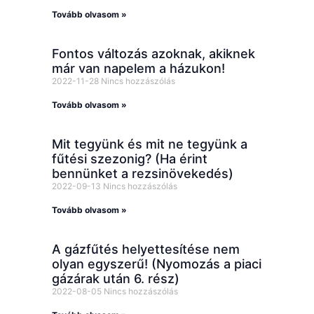
Tovább olvasom »
Fontos változás azoknak, akiknek
már van napelem a házukon!
2022-11-28
Nincs hozzászólás
Tovább olvasom »
Mit tegyünk és mit ne tegyünk a
fűtési szezonig? (Ha érint
bennünket a rezsinövekedés)
2022-09-13
Nincs hozzászólás
Tovább olvasom »
A gázfűtés helyettesítése nem
olyan egyszerű! (Nyomozás a piaci
gázárak után 6. rész)
2022-08-05
Nincs hozzászólás