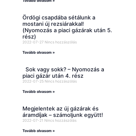
Tovább olvasom »
Ördögi csapdába sétálunk a
mostani új rezsiárakkal!
(Nyomozás a piaci gázárak után 5.
rész)
2022-07-27
Nincs hozzászólás
Tovább olvasom »
Sok vagy sokk? – Nyomozás a
piaci gázár után 4. rész
2022-07-25
Nincs hozzászólás
Tovább olvasom »
Megjelentek az új gázárak és
áramdíjak – számoljunk együtt!
2022-07-21
Nincs hozzászólás
Tovább olvasom »