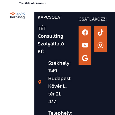
Tovább olvasom »
KAPCSOLAT
CSATLAKOZZ!
TÉT
Consulting
Szolgáltató
Kft.
Székhely:
1149
Budapest
Kövér L.
tér 21.
4/7.
Telephely: