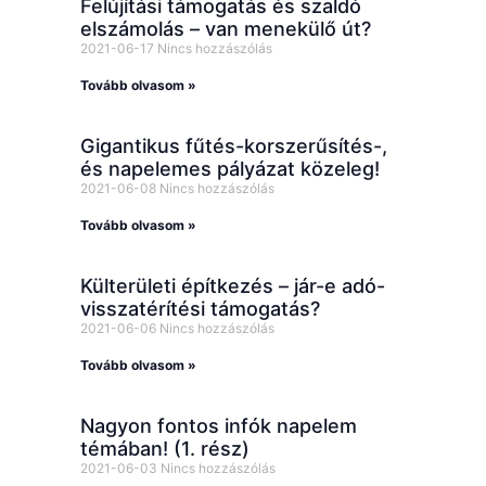
Felújítási támogatás és szaldó
elszámolás – van menekülő út?
2021-06-17
Nincs hozzászólás
Tovább olvasom »
Gigantikus fűtés-korszerűsítés-,
és napelemes pályázat közeleg!
2021-06-08
Nincs hozzászólás
Tovább olvasom »
Külterületi építkezés – jár-e adó-
visszatérítési támogatás?
2021-06-06
Nincs hozzászólás
Tovább olvasom »
Nagyon fontos infók napelem
témában! (1. rész)
2021-06-03
Nincs hozzászólás