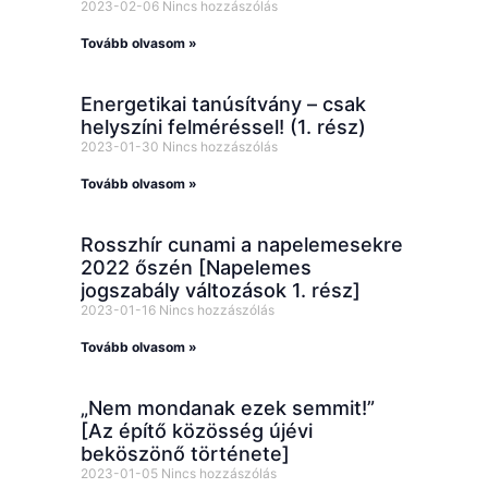
2023-02-06
Nincs hozzászólás
Tovább olvasom »
Energetikai tanúsítvány – csak
helyszíni felméréssel! (1. rész)
2023-01-30
Nincs hozzászólás
Tovább olvasom »
Rosszhír cunami a napelemesekre
2022 őszén [Napelemes
jogszabály változások 1. rész]
2023-01-16
Nincs hozzászólás
Tovább olvasom »
„Nem mondanak ezek semmit!”
[Az építő közösség újévi
beköszönő története]
2023-01-05
Nincs hozzászólás