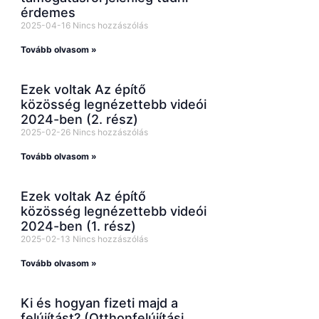
érdemes
2025-04-16
Nincs hozzászólás
Tovább olvasom »
Ezek voltak Az építő
közösség legnézettebb videói
2024-ben (2. rész)
2025-02-26
Nincs hozzászólás
Tovább olvasom »
Ezek voltak Az építő
közösség legnézettebb videói
2024-ben (1. rész)
2025-02-13
Nincs hozzászólás
Tovább olvasom »
Ki és hogyan fizeti majd a
felújítást? (Otthonfelújítási