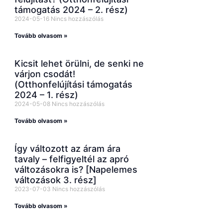
támogatás 2024 – 2. rész)
2024-05-16
Nincs hozzászólás
Tovább olvasom »
Kicsit lehet örülni, de senki ne
várjon csodát!
(Otthonfelújítási támogatás
2024 – 1. rész)
2024-05-08
Nincs hozzászólás
Tovább olvasom »
Így változott az áram ára
tavaly – felfigyeltél az apró
változásokra is? [Napelemes
változások 3. rész]
2023-07-03
Nincs hozzászólás
Tovább olvasom »