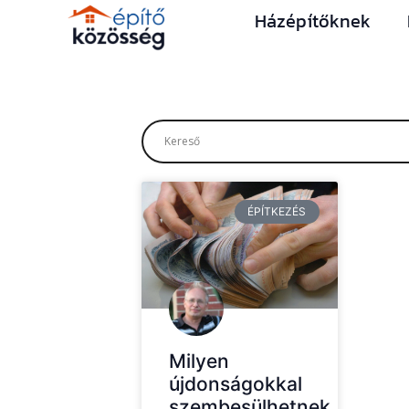
Házépítőknek
ÉPÍTKEZÉS
Milyen
újdonságokkal
szembesülhetnek