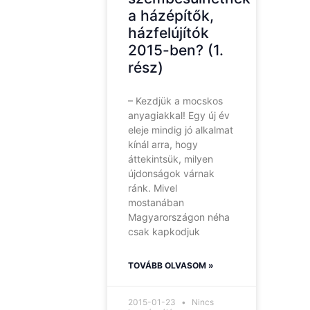
a házépítők,
házfelújítók
2015-ben? (1.
rész)
– Kezdjük a mocskos
anyagiakkal! Egy új év
eleje mindig jó alkalmat
kínál arra, hogy
áttekintsük, milyen
újdonságok várnak
ránk. Mivel
mostanában
Magyarországon néha
csak kapkodjuk
TOVÁBB OLVASOM »
2015-01-23
Nincs