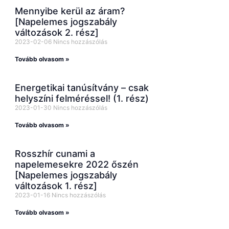
Mennyibe kerül az áram?
[Napelemes jogszabály
változások 2. rész]
2023-02-06
Nincs hozzászólás
Tovább olvasom »
Energetikai tanúsítvány – csak
helyszíni felméréssel! (1. rész)
2023-01-30
Nincs hozzászólás
Tovább olvasom »
Rosszhír cunami a
napelemesekre 2022 őszén
[Napelemes jogszabály
változások 1. rész]
2023-01-16
Nincs hozzászólás
Tovább olvasom »