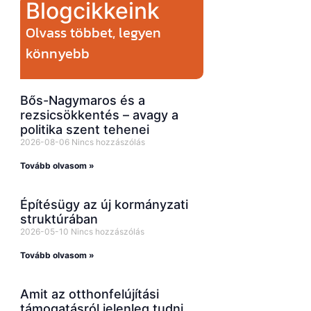
Blogcikkeink
Olvass többet, legyen
könnyebb
Bős-Nagymaros és a
rezsicsökkentés – avagy a
politika szent tehenei
2026-08-06
Nincs hozzászólás
Tovább olvasom »
Építésügy az új kormányzati
struktúrában
2026-05-10
Nincs hozzászólás
Tovább olvasom »
Amit az otthonfelújítási
támogatásról jelenleg tudni