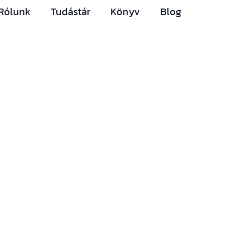
Rólunk
Tudástár
Könyv
Blog
Hírlevelünk
Így nem maradsz le
egyetlen új
információról sem.
Ha bármi izgalmas
történik az építési
piacon (például
megjelenik egy új
támogatási lehetőség,