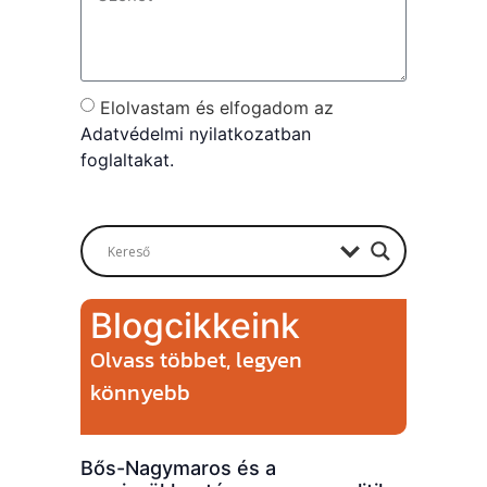
Elolvastam és elfogadom az
Adatvédelmi nyilatkozatban
foglaltakat.
Send
Blogcikkeink
Olvass többet, legyen
könnyebb
Bős-Nagymaros és a