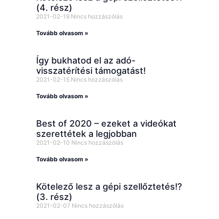
(4. rész)
2021-02-19
Nincs hozzászólás
Tovább olvasom »
Így bukhatod el az adó-
visszatérítési támogatást!
2021-02-15
Nincs hozzászólás
Tovább olvasom »
Best of 2020 – ezeket a videókat
szerettétek a legjobban
2021-02-10
Nincs hozzászólás
Tovább olvasom »
Kötelező lesz a gépi szellőztetés!?
(3. rész)
2021-02-07
Nincs hozzászólás