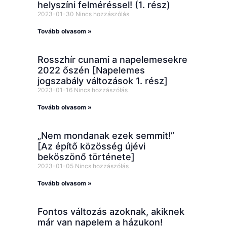
helyszíni felméréssel! (1. rész)
2023-01-30
Nincs hozzászólás
Tovább olvasom »
Rosszhír cunami a napelemesekre
2022 őszén [Napelemes
jogszabály változások 1. rész]
2023-01-16
Nincs hozzászólás
Tovább olvasom »
„Nem mondanak ezek semmit!”
[Az építő közösség újévi
beköszönő története]
2023-01-05
Nincs hozzászólás
Tovább olvasom »
Fontos változás azoknak, akiknek
már van napelem a házukon!