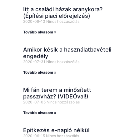
Itt a családi házak aranykora?
(Építési piaci előrejelzés)
2020-09-13
Nincs hozzászólás
Tovább olvasom »
Amikor késik a használatbavételi
engedély
2020-07-31
Nincs hozzászólás
Tovább olvasom »
Mi fán terem a minősített
passzívház? (VIDEÓval!)
2020-07-05
Nincs hozzászólás
Tovább olvasom »
Építkezés e-napló nélkül
2020-06-15
Nincs hozzászólás