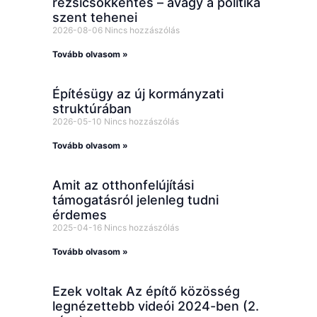
rezsicsökkentés – avagy a politika
szent tehenei
2026-08-06
Nincs hozzászólás
Tovább olvasom »
Építésügy az új kormányzati
struktúrában
2026-05-10
Nincs hozzászólás
Tovább olvasom »
Amit az otthonfelújítási
támogatásról jelenleg tudni
érdemes
2025-04-16
Nincs hozzászólás
Tovább olvasom »
Ezek voltak Az építő közösség
legnézettebb videói 2024-ben (2.