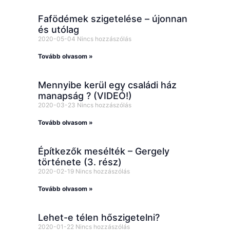
Fafödémek szigetelése – újonnan
és utólag
2020-05-04
Nincs hozzászólás
Tovább olvasom »
Mennyibe kerül egy családi ház
manapság ? (VIDEÓ!)
2020-03-23
Nincs hozzászólás
Tovább olvasom »
Építkezők mesélték – Gergely
története (3. rész)
2020-02-19
Nincs hozzászólás
Tovább olvasom »
Lehet-e télen hőszigetelni?
2020-01-22
Nincs hozzászólás