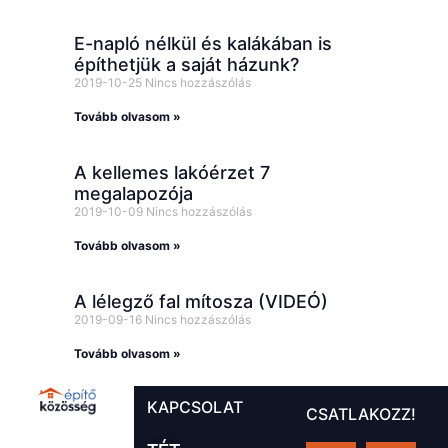
E-napló nélkül és kalákában is
építhetjük a saját házunk?
2019-10-25
Nincs hozzászólás
Tovább olvasom »
A kellemes lakóérzet 7
megalapozója
2019-10-09
Nincs hozzászólás
Tovább olvasom »
A lélegző fal mítosza (VIDEÓ)
2019-09-16
Nincs hozzászólás
Tovább olvasom »
KAPCSOLAT
CSATLAKOZZ!