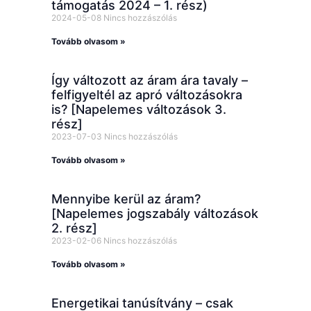
támogatás 2024 – 1. rész)
2024-05-08
Nincs hozzászólás
Tovább olvasom »
Így változott az áram ára tavaly –
felfigyeltél az apró változásokra
is? [Napelemes változások 3.
rész]
2023-07-03
Nincs hozzászólás
Tovább olvasom »
Mennyibe kerül az áram?
[Napelemes jogszabály változások
2. rész]
2023-02-06
Nincs hozzászólás
Tovább olvasom »
Energetikai tanúsítvány – csak