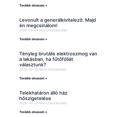
Tovább olvasom »
Levonult a generálkivitelező. Majd
én megcsinálom!
2020-06-04
Nincs hozzászólás
Tovább olvasom »
Tényleg brutális elektroszmog van
a lakásban, ha fűtőfóliát
választunk?
2020-05-25
Nincs hozzászólás
Tovább olvasom »
Telekhatáron álló ház
hőszigetelése
2020-05-20
Nincs hozzászólás
Tovább olvasom »