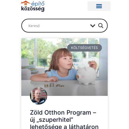
KÖLTSÉGVETÉS
Zöld Otthon Program –
új „szuperhitel”
lehetősége a láthatáron