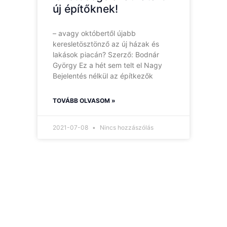
új építőknek!
– avagy októbertől újabb
keresletösztönző az új házak és
lakások piacán? Szerző: Bodnár
György Ez a hét sem telt el Nagy
Bejelentés nélkül az építkezők
TOVÁBB OLVASOM »
2021-07-08
Nincs hozzászólás
Hírlevelünk
Így nem maradsz le
egyetlen új információról
sem.