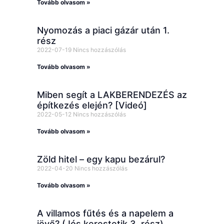
Tovább olvasom »
Nyomozás a piaci gázár után 1.
rész
2022-07-19
Nincs hozzászólás
Tovább olvasom »
Miben segít a LAKBERENDEZÉS az
építkezés elején? [Videó]
2022-05-12
Nincs hozzászólás
Tovább olvasom »
Zöld hitel – egy kapu bezárul?
2022-04-20
Nincs hozzászólás
Tovább olvasom »
A villamos fűtés és a napelem a
jövő? (Jós kerestetik 3. rész)