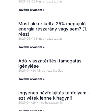
2021-05-25
Nincs hozzászólás
Tovább olvasom »
Most akkor kell a 25% megújuló
energia részarány vagy sem? (1.
rész)
2021-05-10
Nincs hozzászólás
Tovább olvasom »
Adó-visszatérítési támogatás
igénylése
2021-04-30
Nincs hozzászólás
Tovább olvasom »
Ingyenes házfelújítás tanfolyam –
ezt vétek lenne kihagyni!
2021-04-26
Nincs hozzászólás
Tovább olvasom »