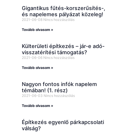
Gigantikus fűtés-korszerűsítés-,
és napelemes pályázat közeleg!
2021-06-08
Nincs hozzászólás
Tovább olvasom »
Külterületi építkezés – jár-e adó-
visszatérítési támogatás?
2021-06-06
Nincs hozzászólás
Tovább olvasom »
Nagyon fontos infók napelem
témában! (1. rész)
2021-06-03
Nincs hozzászólás
Tovább olvasom »
Építkezés egyenlő párkapcsolati
válság?