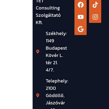
TÉT
Consulting
Szolgáltató
Kft.
Székhely:
1149
Budapest
Kövér L.
tér 21.
4/7.
Telephely:
2100
Gödöllő,
Jászóvár