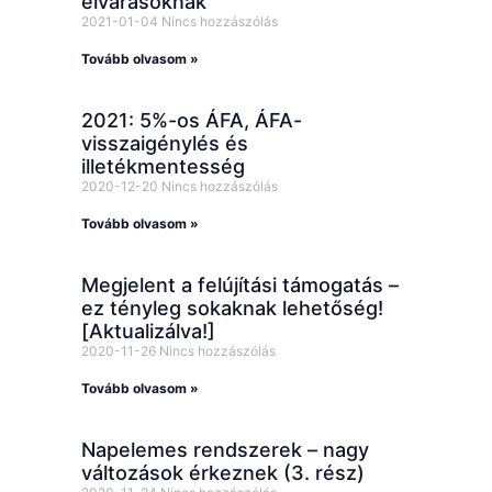
elvárásoknak
2021-01-04
Nincs hozzászólás
Tovább olvasom »
2021: 5%-os ÁFA, ÁFA-
visszaigénylés és
illetékmentesség
2020-12-20
Nincs hozzászólás
Tovább olvasom »
Megjelent a felújítási támogatás –
ez tényleg sokaknak lehetőség!
[Aktualizálva!]
2020-11-26
Nincs hozzászólás
Tovább olvasom »
Napelemes rendszerek – nagy
változások érkeznek (3. rész)