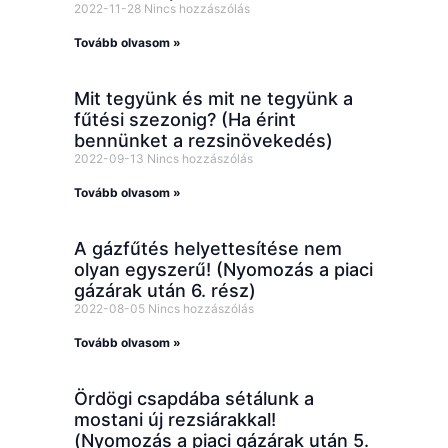
2022-11-28
Nincs hozzászólás
Tovább olvasom »
Mit tegyünk és mit ne tegyünk a
fűtési szezonig? (Ha érint
bennünket a rezsinövekedés)
2022-09-13
Nincs hozzászólás
Tovább olvasom »
A gázfűtés helyettesítése nem
olyan egyszerű! (Nyomozás a piaci
gázárak után 6. rész)
2022-08-05
Nincs hozzászólás
Tovább olvasom »
Ördögi csapdába sétálunk a
mostani új rezsiárakkal!
(Nyomozás a piaci gázárak után 5.