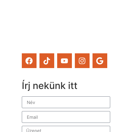
magad tanfolyamainkat és
a Tervcafékat is!)
Feliratkozom
Írj nekünk itt