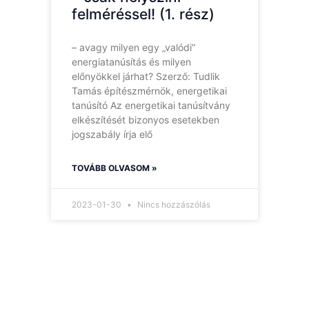
felméréssel! (1. rész)
– avagy milyen egy „valódi”
energiatanúsítás és milyen
előnyökkel járhat? Szerző: Tudlik
Tamás építészmérnök, energetikai
tanúsító Az energetikai tanúsítvány
elkészítését bizonyos esetekben
jogszabály írja elő
TOVÁBB OLVASOM »
2023-01-30
Nincs hozzászólás
Hírlevelünk
Így nem maradsz le