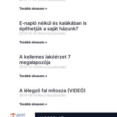
Tovább olvasom »
E-napló nélkül és kalákában is
építhetjük a saját házunk?
2019-10-25
Nincs hozzászólás
Tovább olvasom »
A kellemes lakóérzet 7
megalapozója
2019-10-09
Nincs hozzászólás
Tovább olvasom »
A lélegző fal mítosza (VIDEÓ)
2019-09-16
Nincs hozzászólás
Tovább olvasom »