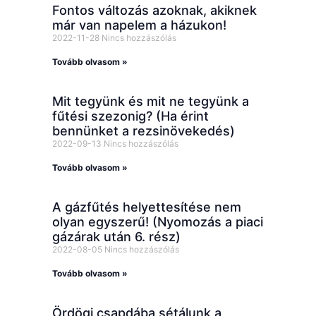
Fontos változás azoknak, akiknek
már van napelem a házukon!
2022-11-28
Nincs hozzászólás
Tovább olvasom »
Mit tegyünk és mit ne tegyünk a
fűtési szezonig? (Ha érint
bennünket a rezsinövekedés)
2022-09-13
Nincs hozzászólás
Tovább olvasom »
A gázfűtés helyettesítése nem
olyan egyszerű! (Nyomozás a piaci
gázárak után 6. rész)
2022-08-05
Nincs hozzászólás
Tovább olvasom »
Ördögi csapdába sétálunk a