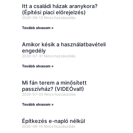
Itt a családi házak aranykora?
(Építési piaci előrejelzés)
2020-09-13
Nincs hozzászólás
Tovább olvasom »
Amikor késik a használatbavételi
engedély
2020-07-31
Nincs hozzászólás
Tovább olvasom »
Mi fán terem a minősített
passzívház? (VIDEÓval!)
2020-07-05
Nincs hozzászólás
Tovább olvasom »
Építkezés e-napló nélkül
2020-06-15
Nincs hozzászólás