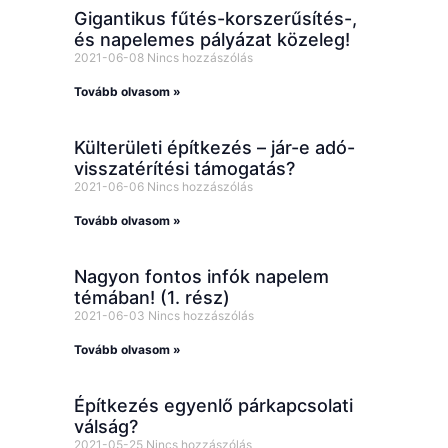
Gigantikus fűtés-korszerűsítés-,
és napelemes pályázat közeleg!
2021-06-08
Nincs hozzászólás
Tovább olvasom »
Külterületi építkezés – jár-e adó-
visszatérítési támogatás?
2021-06-06
Nincs hozzászólás
Tovább olvasom »
Nagyon fontos infók napelem
témában! (1. rész)
2021-06-03
Nincs hozzászólás
Tovább olvasom »
Építkezés egyenlő párkapcsolati
válság?
2021-05-25
Nincs hozzászólás