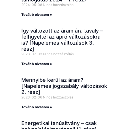
2024-05-08
Nincs hozzászólás
Tovább olvasom »
Így változott az áram ára tavaly –
felfigyeltél az apró változásokra
is? [Napelemes változások 3.
rész]
2023-07-03
Nincs hozzászólás
Tovább olvasom »
Mennyibe kerül az áram?
[Napelemes jogszabály változások
2. rész]
2023-02-06
Nincs hozzászólás
Tovább olvasom »
Energetikai tanúsítvány – csak