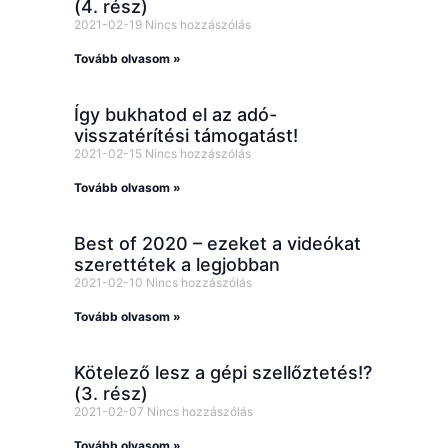
(4. rész)
2021-02-19
Nincs hozzászólás
Tovább olvasom »
Így bukhatod el az adó-
visszatérítési támogatást!
2021-02-15
Nincs hozzászólás
Tovább olvasom »
Best of 2020 – ezeket a videókat
szerettétek a legjobban
2021-02-10
Nincs hozzászólás
Tovább olvasom »
Kötelező lesz a gépi szellőztetés!?
(3. rész)
2021-02-07
Nincs hozzászólás
Tovább olvasom »