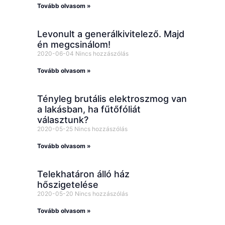
Tovább olvasom »
Levonult a generálkivitelező. Majd
én megcsinálom!
2020-06-04
Nincs hozzászólás
Tovább olvasom »
Tényleg brutális elektroszmog van
a lakásban, ha fűtőfóliát
választunk?
2020-05-25
Nincs hozzászólás
Tovább olvasom »
Telekhatáron álló ház
hőszigetelése
2020-05-20
Nincs hozzászólás
Tovább olvasom »