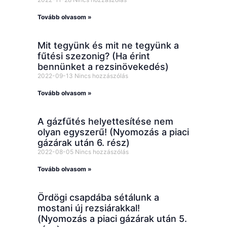
Tovább olvasom »
Mit tegyünk és mit ne tegyünk a
fűtési szezonig? (Ha érint
bennünket a rezsinövekedés)
2022-09-13
Nincs hozzászólás
Tovább olvasom »
A gázfűtés helyettesítése nem
olyan egyszerű! (Nyomozás a piaci
gázárak után 6. rész)
2022-08-05
Nincs hozzászólás
Tovább olvasom »
Ördögi csapdába sétálunk a
mostani új rezsiárakkal!
(Nyomozás a piaci gázárak után 5.