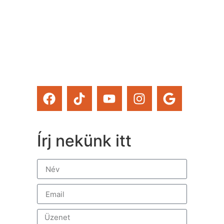
magad tanfolyamainkat és
a Tervcafékat is!)
Feliratkozom
Írj nekünk itt