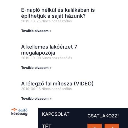
E-napló nélkül és kalákában is
építhetjük a saját házunk?
2019-10-25
Nincs hozzászólás
Tovább olvasom »
A kellemes lakóérzet 7
megalapozója
2019-10-09
Nincs hozzászólás
Tovább olvasom »
A lélegző fal mítosza (VIDEÓ)
2019-09-16
Nincs hozzászólás
Tovább olvasom »
KAPCSOLAT
CSATLAKOZZ!
TÉT