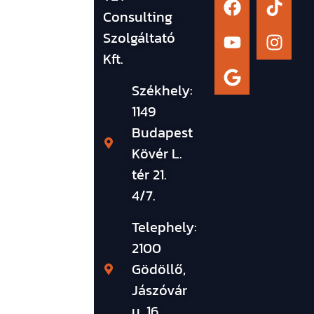
Consulting
Szolgáltató
Kft.
Székhely:
1149
Budapest
Kövér L.
tér 21.
4/7.
Telephely:
2100
Gödöllő,
Jászóvár
u. 16.