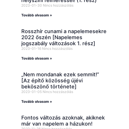
helyszíni felméréssel! (1. rész)
2023-01-30
Nincs hozzászólás
Tovább olvasom »
Rosszhír cunami a napelemesekre
2022 őszén [Napelemes
jogszabály változások 1. rész]
2023-01-16
Nincs hozzászólás
Tovább olvasom »
„Nem mondanak ezek semmit!”
[Az építő közösség újévi
beköszönő története]
2023-01-05
Nincs hozzászólás
Tovább olvasom »
Fontos változás azoknak, akiknek
már van napelem a házukon!
2022-11-28
Nincs hozzászólás