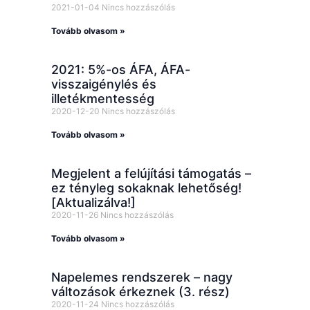
2021-01-04
Nincs hozzászólás
Tovább olvasom »
2021: 5%-os ÁFA, ÁFA-
visszaigénylés és
illetékmentesség
2020-12-20
Nincs hozzászólás
Tovább olvasom »
Megjelent a felújítási támogatás –
ez tényleg sokaknak lehetőség!
[Aktualizálva!]
2020-11-26
Nincs hozzászólás
Tovább olvasom »
Napelemes rendszerek – nagy
változások érkeznek (3. rész)
2020-11-24
Nincs hozzászólás