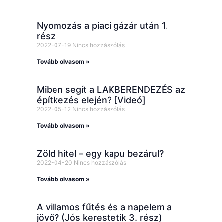
Nyomozás a piaci gázár után 1.
rész
2022-07-19
Nincs hozzászólás
Tovább olvasom »
Miben segít a LAKBERENDEZÉS az
építkezés elején? [Videó]
2022-05-12
Nincs hozzászólás
Tovább olvasom »
Zöld hitel – egy kapu bezárul?
2022-04-20
Nincs hozzászólás
Tovább olvasom »
A villamos fűtés és a napelem a
jövő? (Jós kerestetik 3. rész)