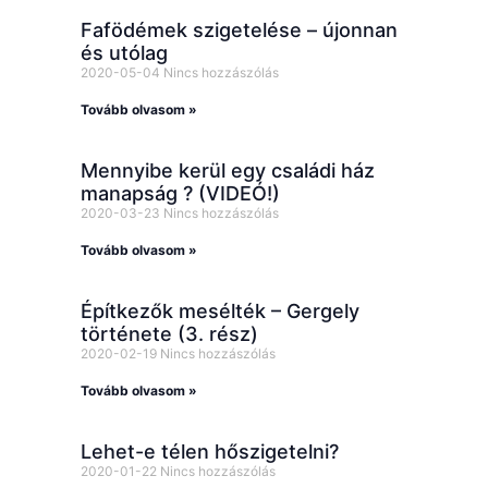
Fafödémek szigetelése – újonnan
és utólag
2020-05-04
Nincs hozzászólás
Tovább olvasom »
Mennyibe kerül egy családi ház
manapság ? (VIDEÓ!)
2020-03-23
Nincs hozzászólás
Tovább olvasom »
Építkezők mesélték – Gergely
története (3. rész)
2020-02-19
Nincs hozzászólás
Tovább olvasom »
Lehet-e télen hőszigetelni?
2020-01-22
Nincs hozzászólás