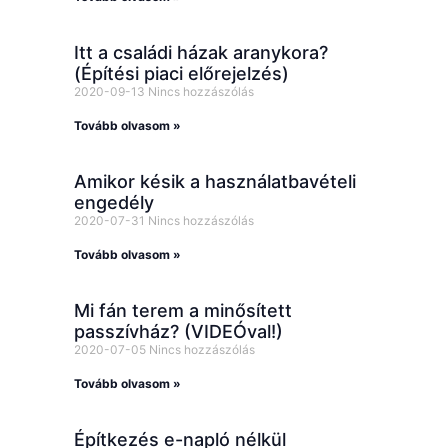
Itt a családi házak aranykora?
(Építési piaci előrejelzés)
2020-09-13
Nincs hozzászólás
Tovább olvasom »
Amikor késik a használatbavételi
engedély
2020-07-31
Nincs hozzászólás
Tovább olvasom »
Mi fán terem a minősített
passzívház? (VIDEÓval!)
2020-07-05
Nincs hozzászólás
Tovább olvasom »
Építkezés e-napló nélkül