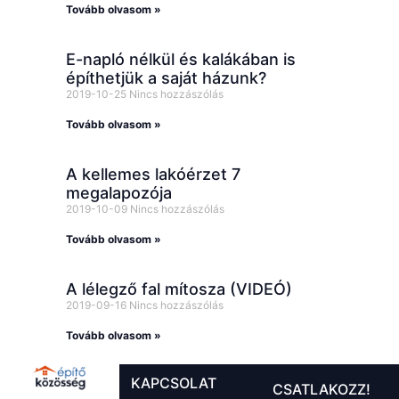
Tovább olvasom »
E-napló nélkül és kalákában is
építhetjük a saját házunk?
2019-10-25
Nincs hozzászólás
Tovább olvasom »
A kellemes lakóérzet 7
megalapozója
2019-10-09
Nincs hozzászólás
Tovább olvasom »
A lélegző fal mítosza (VIDEÓ)
2019-09-16
Nincs hozzászólás
Tovább olvasom »
KAPCSOLAT
CSATLAKOZZ!