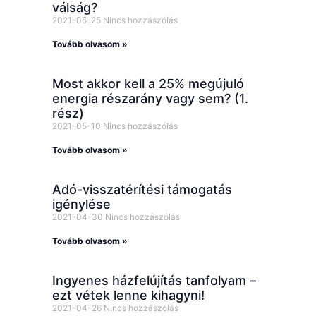
válság?
2021-05-25
Nincs hozzászólás
Tovább olvasom »
Most akkor kell a 25% megújuló
energia részarány vagy sem? (1.
rész)
2021-05-10
Nincs hozzászólás
Tovább olvasom »
Adó-visszatérítési támogatás
igénylése
2021-04-30
Nincs hozzászólás
Tovább olvasom »
Ingyenes házfelújítás tanfolyam –
ezt vétek lenne kihagyni!
2021-04-26
Nincs hozzászólás