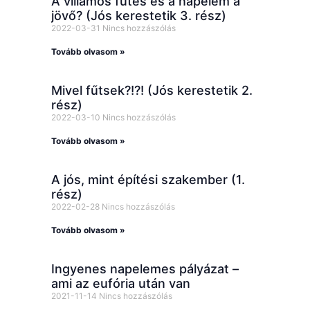
A villamos fűtés és a napelem a
jövő? (Jós kerestetik 3. rész)
2022-03-31
Nincs hozzászólás
Tovább olvasom »
Mivel fűtsek?!?! (Jós kerestetik 2.
rész)
2022-03-10
Nincs hozzászólás
Tovább olvasom »
A jós, mint építési szakember (1.
rész)
2022-02-28
Nincs hozzászólás
Tovább olvasom »
Ingyenes napelemes pályázat –
ami az eufória után van
2021-11-14
Nincs hozzászólás