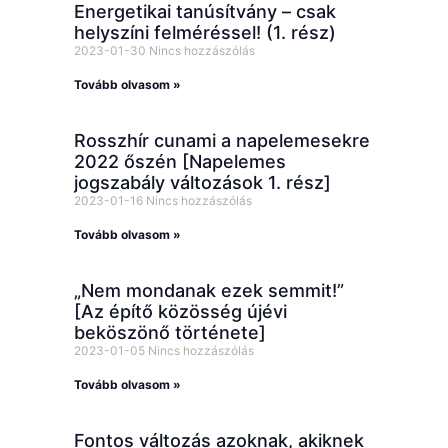
Energetikai tanúsítvány – csak
helyszíni felméréssel! (1. rész)
2023-01-30
Nincs hozzászólás
Tovább olvasom »
Rosszhír cunami a napelemesekre
2022 őszén [Napelemes
jogszabály változások 1. rész]
2023-01-16
Nincs hozzászólás
Tovább olvasom »
„Nem mondanak ezek semmit!”
[Az építő közösség újévi
beköszönő története]
2023-01-05
Nincs hozzászólás
Tovább olvasom »
Fontos változás azoknak, akiknek