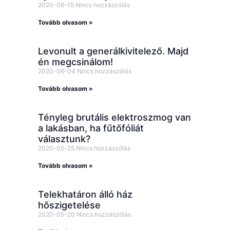
2020-06-15
Nincs hozzászólás
Tovább olvasom »
Levonult a generálkivitelező. Majd
én megcsinálom!
2020-06-04
Nincs hozzászólás
Tovább olvasom »
Tényleg brutális elektroszmog van
a lakásban, ha fűtőfóliát
választunk?
2020-05-25
Nincs hozzászólás
Tovább olvasom »
Telekhatáron álló ház
hőszigetelése
2020-05-20
Nincs hozzászólás