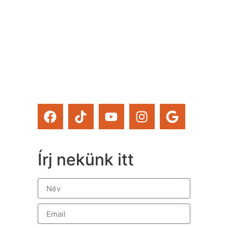
meg például a Csináld
magad tanfolyamainkat és
a Tervcafékat is!)
Feliratkozom
Írj nekünk itt