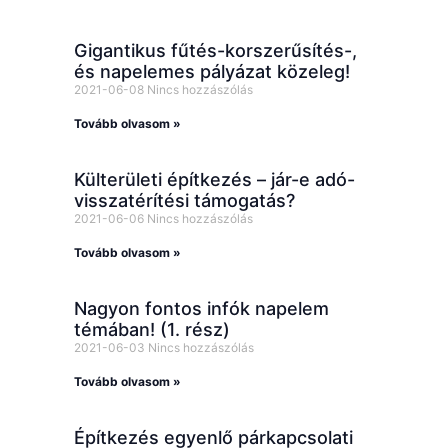
Gigantikus fűtés-korszerűsítés-,
és napelemes pályázat közeleg!
2021-06-08
Nincs hozzászólás
Tovább olvasom »
Külterületi építkezés – jár-e adó-
visszatérítési támogatás?
2021-06-06
Nincs hozzászólás
Tovább olvasom »
Nagyon fontos infók napelem
témában! (1. rész)
2021-06-03
Nincs hozzászólás
Tovább olvasom »
Építkezés egyenlő párkapcsolati