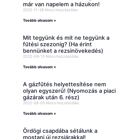
már van napelem a házukon!
2022-11-28
Nincs hozzászólás
Tovább olvasom »
Mit tegyünk és mit ne tegyünk a
fűtési szezonig? (Ha érint
bennünket a rezsinövekedés)
2022-09-13
Nincs hozzászólás
Tovább olvasom »
A gázfűtés helyettesítése nem
olyan egyszerű! (Nyomozás a piaci
gázárak után 6. rész)
2022-08-05
Nincs hozzászólás
Tovább olvasom »
Ördögi csapdába sétálunk a
mostani új rezsiárakkal!