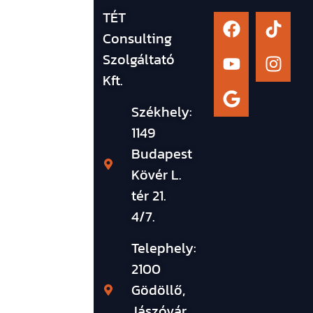
TÉT
Consulting
Szolgáltató
Kft.
Székhely:
1149
Budapest
Kövér L.
tér 21.
4/7.
Telephely:
2100
Gödöllő,
Jászóvár