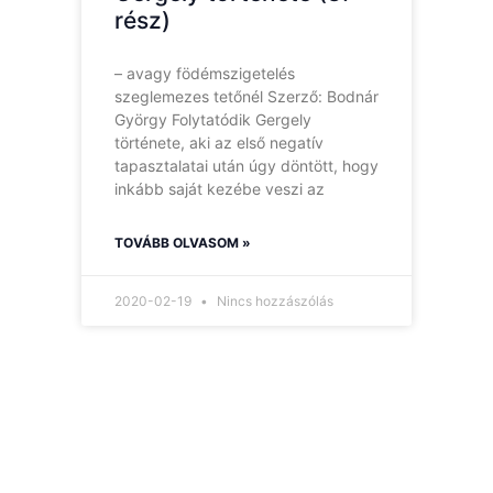
rész)
– avagy födémszigetelés
szeglemezes tetőnél Szerző: Bodnár
György Folytatódik Gergely
története, aki az első negatív
tapasztalatai után úgy döntött, hogy
inkább saját kezébe veszi az
TOVÁBB OLVASOM »
2020-02-19
Nincs hozzászólás
Hírlevelünk
Így nem maradsz le
egyetlen új információról