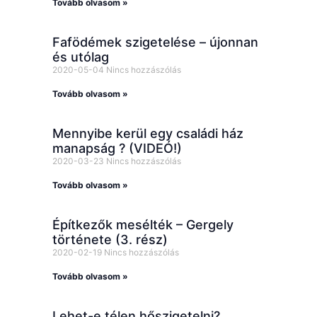
Tovább olvasom »
Fafödémek szigetelése – újonnan
és utólag
2020-05-04
Nincs hozzászólás
Tovább olvasom »
Mennyibe kerül egy családi ház
manapság ? (VIDEÓ!)
2020-03-23
Nincs hozzászólás
Tovább olvasom »
Építkezők mesélték – Gergely
története (3. rész)
2020-02-19
Nincs hozzászólás
Tovább olvasom »
Lehet-e télen hőszigetelni?