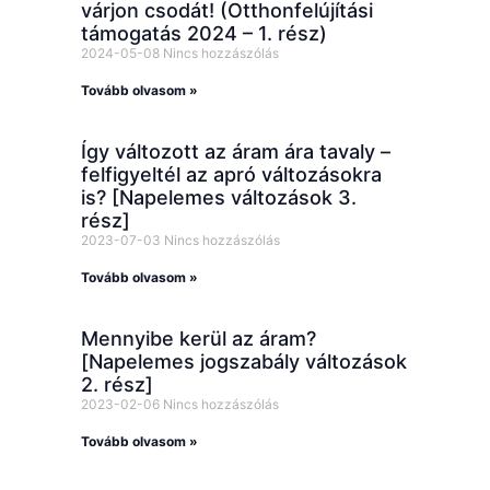
várjon csodát! (Otthonfelújítási
támogatás 2024 – 1. rész)
2024-05-08
Nincs hozzászólás
Tovább olvasom »
Így változott az áram ára tavaly –
felfigyeltél az apró változásokra
is? [Napelemes változások 3.
rész]
2023-07-03
Nincs hozzászólás
Tovább olvasom »
Mennyibe kerül az áram?
[Napelemes jogszabály változások
2. rész]
2023-02-06
Nincs hozzászólás
Tovább olvasom »