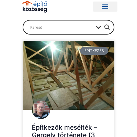
ÉPÍTKEZÉS
Építkezők mesélték –
Gergely története (3.