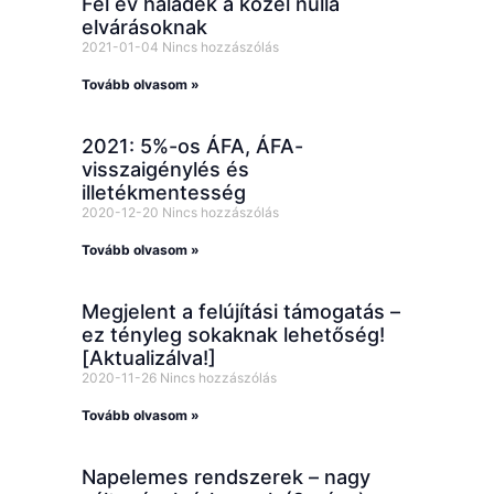
Fél év haladék a közel nulla
elvárásoknak
2021-01-04
Nincs hozzászólás
Tovább olvasom »
2021: 5%-os ÁFA, ÁFA-
visszaigénylés és
illetékmentesség
2020-12-20
Nincs hozzászólás
Tovább olvasom »
Megjelent a felújítási támogatás –
ez tényleg sokaknak lehetőség!
[Aktualizálva!]
2020-11-26
Nincs hozzászólás
Tovább olvasom »
Napelemes rendszerek – nagy