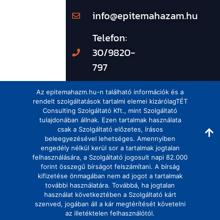
info@epitemahazam.hu
Telefon:
30/9820-
797
Az epitemahazm.hu-n található információk és a
rendelt szolgáltatások tartalmi elemei kizárólagTÉT
Consulting Szolgáltató Kft., mint Szolgáltató
tulajdonában állnak. Ezen tartalmak használata
csak a Szolgáltató előzetes, írásos
beleegyezésével lehetséges. Amennyiben
engedély nélkül kerül sor a tartalmak jogtalan
felhasználására, a Szolgáltató jogosult napi 82.000
forint összegű bírságot felszámítani. A bírság
kifizetése önmagában nem ad jogot a tartalmak
további használatára. Továbbá, ha jogtalan
használat következtében a Szolgáltató kárt
szenved, jogában áll a kár megtérítését követelni
az illetéktelen felhasználótól.