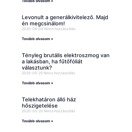
Tovább olvasom »
Levonult a generálkivitelező. Majd
én megcsinálom!
2020-06-04
Nincs hozzászólás
Tovább olvasom »
Tényleg brutális elektroszmog van
a lakásban, ha fűtőfóliát
választunk?
2020-05-25
Nincs hozzászólás
Tovább olvasom »
Telekhatáron álló ház
hőszigetelése
2020-05-20
Nincs hozzászólás
Tovább olvasom »