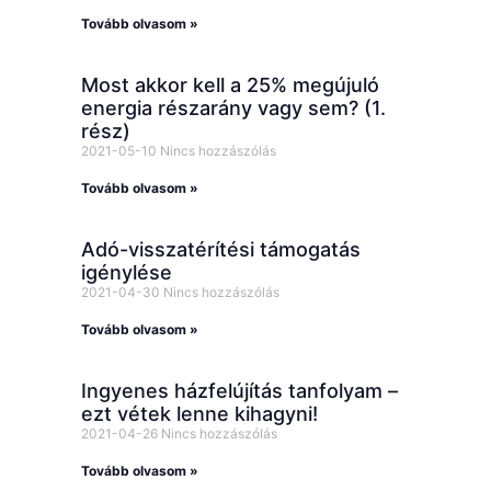
Tovább olvasom »
Most akkor kell a 25% megújuló
energia részarány vagy sem? (1.
rész)
2021-05-10
Nincs hozzászólás
Tovább olvasom »
Adó-visszatérítési támogatás
igénylése
2021-04-30
Nincs hozzászólás
Tovább olvasom »
Ingyenes házfelújítás tanfolyam –
ezt vétek lenne kihagyni!
2021-04-26
Nincs hozzászólás
Tovább olvasom »