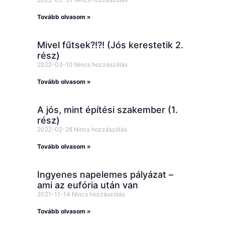
Tovább olvasom »
Mivel fűtsek?!?! (Jós kerestetik 2.
rész)
2022-03-10
Nincs hozzászólás
Tovább olvasom »
A jós, mint építési szakember (1.
rész)
2022-02-28
Nincs hozzászólás
Tovább olvasom »
Ingyenes napelemes pályázat –
ami az eufória után van
2021-11-14
Nincs hozzászólás
Tovább olvasom »