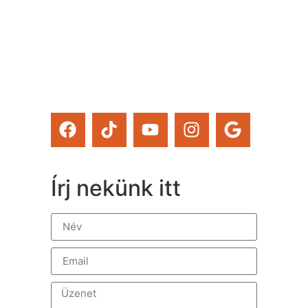
magad tanfolyamainkat és
a Tervcafékat is!)
Feliratkozom
Írj nekünk itt