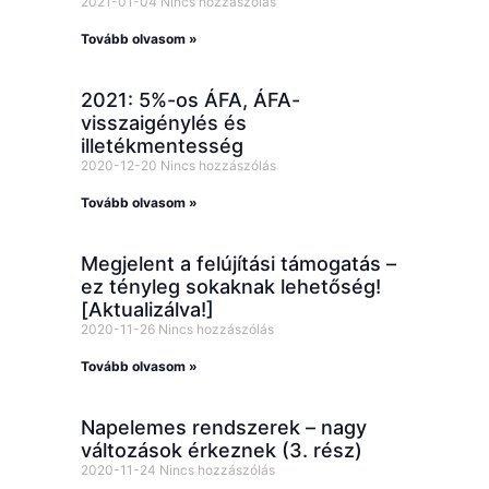
2021-01-04
Nincs hozzászólás
Tovább olvasom »
2021: 5%-os ÁFA, ÁFA-
visszaigénylés és
illetékmentesség
2020-12-20
Nincs hozzászólás
Tovább olvasom »
Megjelent a felújítási támogatás –
ez tényleg sokaknak lehetőség!
[Aktualizálva!]
2020-11-26
Nincs hozzászólás
Tovább olvasom »
Napelemes rendszerek – nagy
változások érkeznek (3. rész)
2020-11-24
Nincs hozzászólás