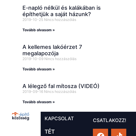
E-napló nélkül és kalákában is
építhetjük a saját házunk?
2019-10-25
Nincs hozzászólás
Tovább olvasom »
A kellemes lakóérzet 7
megalapozója
2019-10-09
Nincs hozzászólás
Tovább olvasom »
A lélegző fal mítosza (VIDEÓ)
2019-09-16
Nincs hozzászólás
Tovább olvasom »
KAPCSOLAT
CSATLAKOZZ!
TÉT