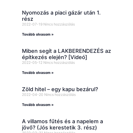
Nyomozás a piaci gázár után 1.
rész
2022-07-19
Nincs hozzászólás
Tovább olvasom »
Miben segít a LAKBERENDEZÉS az
építkezés elején? [Videó]
2022-05-12
Nincs hozzászólás
Tovább olvasom »
Zöld hitel – egy kapu bezárul?
2022-04-20
Nincs hozzászólás
Tovább olvasom »
A villamos fűtés és a napelem a
jövő? (Jós kerestetik 3. rész)
2022-03-31
Nincs hozzászólás