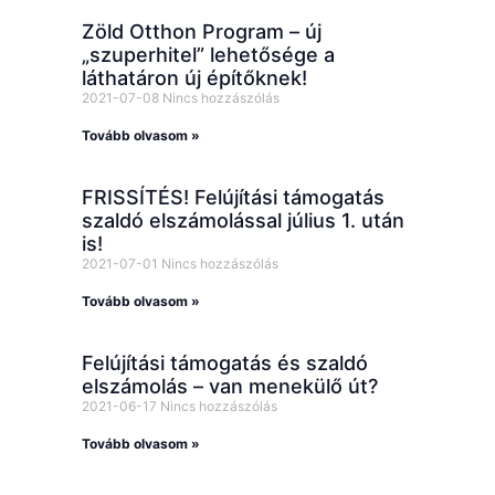
Zöld Otthon Program – új
„szuperhitel” lehetősége a
láthatáron új építőknek!
2021-07-08
Nincs hozzászólás
Tovább olvasom »
FRISSÍTÉS! Felújítási támogatás
szaldó elszámolással július 1. után
is!
2021-07-01
Nincs hozzászólás
Tovább olvasom »
Felújítási támogatás és szaldó
elszámolás – van menekülő út?
2021-06-17
Nincs hozzászólás
Tovább olvasom »