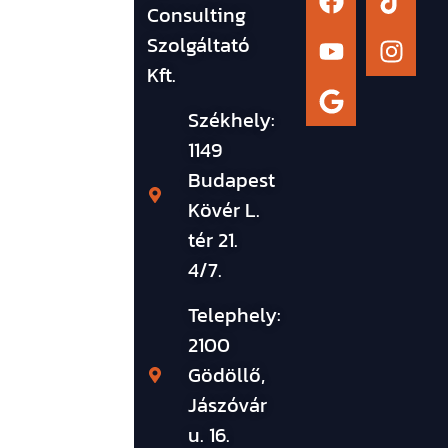
Consulting
Szolgáltató
Kft.
Székhely:
1149
Budapest
Kövér L.
tér 21.
4/7.
Telephely:
2100
Gödöllő,
Jászóvár
u. 16.