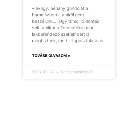
– avagy: néhány gondolat a
háromszögről, amiről nem
beszélünk…. Úgy tűnik, jó döntés
volt, amikor a Tervcafékra már
lakberendező szakembert is
meghívtunk, mert – tapasztalataink
TOVÁBB OLVASOM »
2013-09-22
Nincs hozzászólás
Hírlevelünk
Így nem maradsz le
egyetlen új információról
sem.