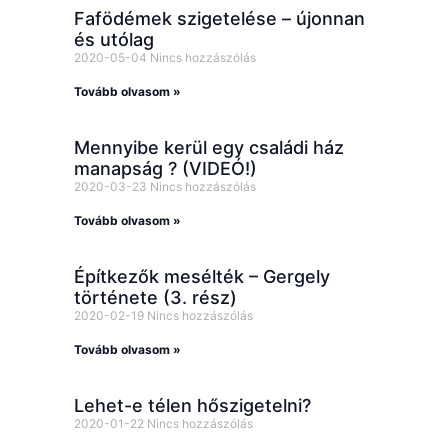
Fafödémek szigetelése – újonnan
és utólag
2020-05-04
Nincs hozzászólás
Tovább olvasom »
Mennyibe kerül egy családi ház
manapság ? (VIDEÓ!)
2020-03-23
Nincs hozzászólás
Tovább olvasom »
Építkezők mesélték – Gergely
története (3. rész)
2020-02-19
Nincs hozzászólás
Tovább olvasom »
Lehet-e télen hőszigetelni?
2020-01-22
Nincs hozzászólás