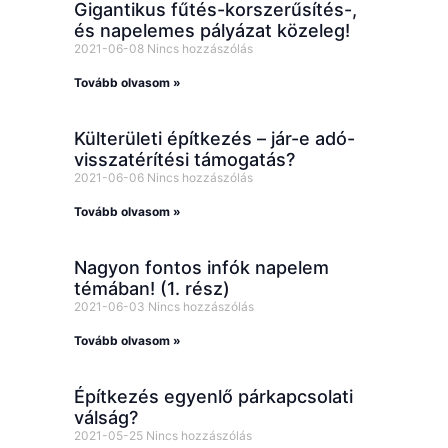
Gigantikus fűtés-korszerűsítés-,
és napelemes pályázat közeleg!
2021-06-08
Nincs hozzászólás
Tovább olvasom »
Külterületi építkezés – jár-e adó-
visszatérítési támogatás?
2021-06-06
Nincs hozzászólás
Tovább olvasom »
Nagyon fontos infók napelem
témában! (1. rész)
2021-06-03
Nincs hozzászólás
Tovább olvasom »
Építkezés egyenlő párkapcsolati
válság?
2021-05-25
Nincs hozzászólás