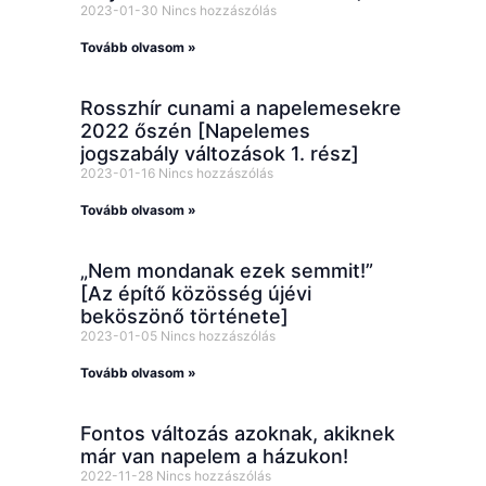
2023-01-30
Nincs hozzászólás
Tovább olvasom »
Rosszhír cunami a napelemesekre
2022 őszén [Napelemes
jogszabály változások 1. rész]
2023-01-16
Nincs hozzászólás
Tovább olvasom »
„Nem mondanak ezek semmit!”
[Az építő közösség újévi
beköszönő története]
2023-01-05
Nincs hozzászólás
Tovább olvasom »
Fontos változás azoknak, akiknek
már van napelem a házukon!
2022-11-28
Nincs hozzászólás