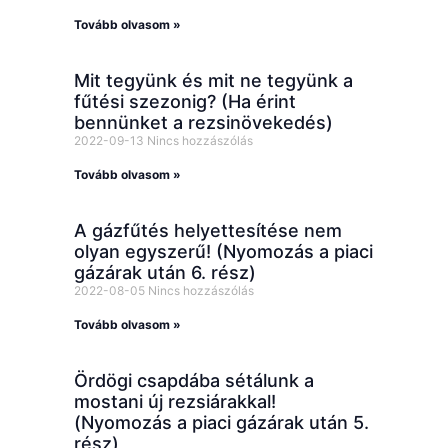
Tovább olvasom »
Mit tegyünk és mit ne tegyünk a
fűtési szezonig? (Ha érint
bennünket a rezsinövekedés)
2022-09-13
Nincs hozzászólás
Tovább olvasom »
A gázfűtés helyettesítése nem
olyan egyszerű! (Nyomozás a piaci
gázárak után 6. rész)
2022-08-05
Nincs hozzászólás
Tovább olvasom »
Ördögi csapdába sétálunk a
mostani új rezsiárakkal!
(Nyomozás a piaci gázárak után 5.
rész)