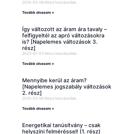
2024-05-08
Nincs hozzászólás
Tovább olvasom »
Így változott az áram ára tavaly –
felfigyeltél az apró változásokra
is? [Napelemes változások 3.
rész]
2023-07-03
Nincs hozzászólás
Tovább olvasom »
Mennyibe kerül az áram?
[Napelemes jogszabály változások
2. rész]
2023-02-06
Nincs hozzászólás
Tovább olvasom »
Energetikai tanúsítvány – csak
helyszíni felméréssel! (1. rész)