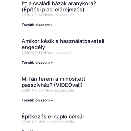
Itt a családi házak aranykora?
(Építési piaci előrejelzés)
2020-09-13
Nincs hozzászólás
Tovább olvasom »
Amikor késik a használatbavételi
engedély
2020-07-31
Nincs hozzászólás
Tovább olvasom »
Mi fán terem a minősített
passzívház? (VIDEÓval!)
2020-07-05
Nincs hozzászólás
Tovább olvasom »
Építkezés e-napló nélkül
2020-06-15
Nincs hozzászólás