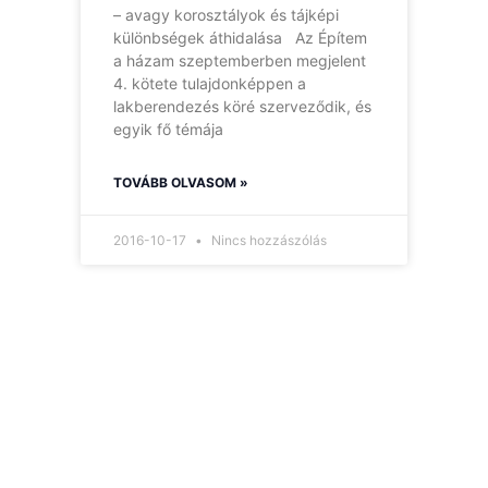
– avagy korosztályok és tájképi
különbségek áthidalása Az Építem
a házam szeptemberben megjelent
4. kötete tulajdonképpen a
lakberendezés köré szerveződik, és
egyik fő témája
TOVÁBB OLVASOM »
2016-10-17
Nincs hozzászólás
Hírlevelünk
Így nem maradsz le
egyetlen új információról
sem.
Ha bármi izgalmas