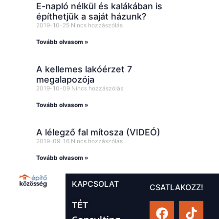
E-napló nélkül és kalákában is
építhetjük a saját házunk?
2019-10-25
Nincs hozzászólás
Tovább olvasom »
A kellemes lakóérzet 7
megalapozója
2019-10-09
Nincs hozzászólás
Tovább olvasom »
A lélegző fal mítosza (VIDEÓ)
2019-09-16
Nincs hozzászólás
Tovább olvasom »
KAPCSOLAT
CSATLAKOZZ!
TÉT