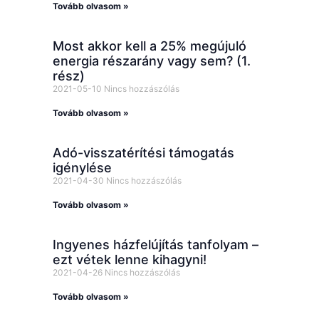
Tovább olvasom »
Most akkor kell a 25% megújuló
energia részarány vagy sem? (1.
rész)
2021-05-10
Nincs hozzászólás
Tovább olvasom »
Adó-visszatérítési támogatás
igénylése
2021-04-30
Nincs hozzászólás
Tovább olvasom »
Ingyenes házfelújítás tanfolyam –
ezt vétek lenne kihagyni!
2021-04-26
Nincs hozzászólás
Tovább olvasom »