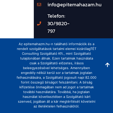
info@epitemahazam.hu
Telefon:
30/9820-
797
Az epitemahazm.hu-n található információk és a
rendelt szolgáltatások tartalmi elemei kizárólagTÉT
Consulting Szolgáltató Kft., mint Szolgáltató
tulajdonában állnak. Ezen tartalmak használata
csak a Szolgáltató előzetes, írásos
beleegyezésével lehetséges. Amennyiben
engedély nélkül kerül sor a tartalmak jogtalan
felhasználására, a Szolgáltató jogosult napi 82.000
forint összegű bírságot felszámítani. A bírság
kifizetése önmagában nem ad jogot a tartalmak
további használatára. Továbbá, ha jogtalan
használat következtében a Szolgáltató kárt
szenved, jogában áll a kár megtérítését követelni
az illetéktelen felhasználótól.