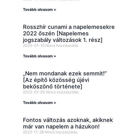
Tovább olvasom »
Rosszhír cunami a napelemesekre
2022 őszén [Napelemes
jogszabály változások 1. rész]
2023-01-16
Nincs hozzászólás
Tovább olvasom »
„Nem mondanak ezek semmit!”
[Az építő közösség újévi
beköszönő története]
2023-01-05
Nincs hozzászólás
Tovább olvasom »
Fontos változás azoknak, akiknek
már van napelem a házukon!
2022-11-28
Nincs hozzászólás