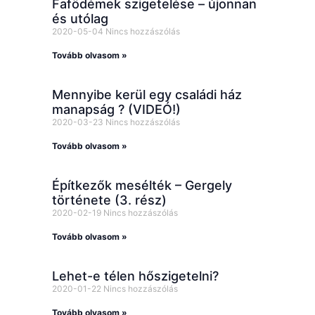
Fafödémek szigetelése – újonnan
és utólag
2020-05-04
Nincs hozzászólás
Tovább olvasom »
Mennyibe kerül egy családi ház
manapság ? (VIDEÓ!)
2020-03-23
Nincs hozzászólás
Tovább olvasom »
Építkezők mesélték – Gergely
története (3. rész)
2020-02-19
Nincs hozzászólás
Tovább olvasom »
Lehet-e télen hőszigetelni?
2020-01-22
Nincs hozzászólás
Tovább olvasom »