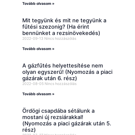
Tovább olvasom »
Mit tegyünk és mit ne tegyünk a
fűtési szezonig? (Ha érint
bennünket a rezsinövekedés)
2022-09-13
Nincs hozzászólás
Tovább olvasom »
A gázfűtés helyettesítése nem
olyan egyszerű! (Nyomozás a piaci
gázárak után 6. rész)
2022-08-05
Nincs hozzászólás
Tovább olvasom »
Ördögi csapdába sétálunk a
mostani új rezsiárakkal!
(Nyomozás a piaci gázárak után 5.
rész)