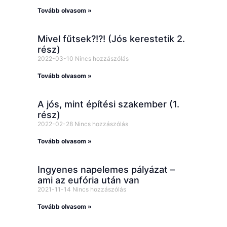
Tovább olvasom »
Mivel fűtsek?!?! (Jós kerestetik 2.
rész)
2022-03-10
Nincs hozzászólás
Tovább olvasom »
A jós, mint építési szakember (1.
rész)
2022-02-28
Nincs hozzászólás
Tovább olvasom »
Ingyenes napelemes pályázat –
ami az eufória után van
2021-11-14
Nincs hozzászólás
Tovább olvasom »