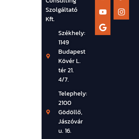
Consulting
Szolgáltató
Kft.
Székhely:
1149
Budapest
Kövér L.
tér 21.
4/7.
Telephely:
2100
Gödöllő,
Jászóvár
u. 16.