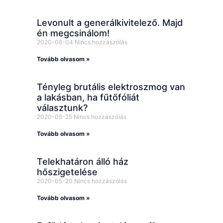
Levonult a generálkivitelező. Majd
én megcsinálom!
2020-06-04
Nincs hozzászólás
Tovább olvasom »
Tényleg brutális elektroszmog van
a lakásban, ha fűtőfóliát
választunk?
2020-05-25
Nincs hozzászólás
Tovább olvasom »
Telekhatáron álló ház
hőszigetelése
2020-05-20
Nincs hozzászólás
Tovább olvasom »