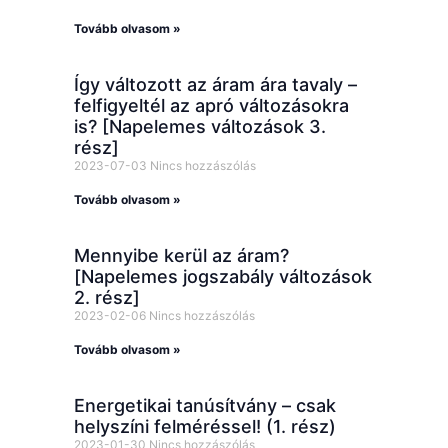
Tovább olvasom »
Így változott az áram ára tavaly –
felfigyeltél az apró változásokra
is? [Napelemes változások 3.
rész]
2023-07-03
Nincs hozzászólás
Tovább olvasom »
Mennyibe kerül az áram?
[Napelemes jogszabály változások
2. rész]
2023-02-06
Nincs hozzászólás
Tovább olvasom »
Energetikai tanúsítvány – csak
helyszíni felméréssel! (1. rész)
2023-01-30
Nincs hozzászólás