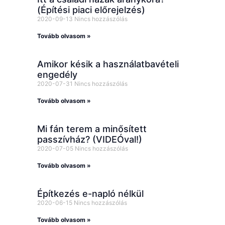
(Építési piaci előrejelzés)
2020-09-13
Nincs hozzászólás
Tovább olvasom »
Amikor késik a használatbavételi
engedély
2020-07-31
Nincs hozzászólás
Tovább olvasom »
Mi fán terem a minősített
passzívház? (VIDEÓval!)
2020-07-05
Nincs hozzászólás
Tovább olvasom »
Építkezés e-napló nélkül
2020-06-15
Nincs hozzászólás
Tovább olvasom »