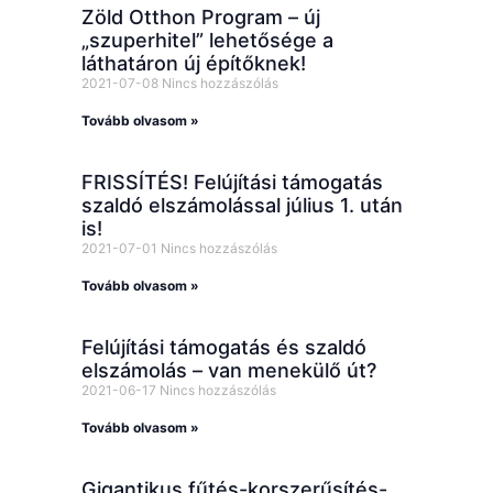
Zöld Otthon Program – új
„szuperhitel” lehetősége a
láthatáron új építőknek!
2021-07-08
Nincs hozzászólás
Tovább olvasom »
FRISSÍTÉS! Felújítási támogatás
szaldó elszámolással július 1. után
is!
2021-07-01
Nincs hozzászólás
Tovább olvasom »
Felújítási támogatás és szaldó
elszámolás – van menekülő út?
2021-06-17
Nincs hozzászólás
Tovább olvasom »
Gigantikus fűtés-korszerűsítés-,