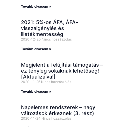
Tovább olvasom »
2021: 5%-os ÁFA, ÁFA-
visszaigénylés és
illetékmentesség
2020-12-20
Nincs hozzászólás
Tovább olvasom »
Megjelent a felújítási támogatás –
ez tényleg sokaknak lehetőség!
[Aktualizálva!]
2020-11-26
Nincs hozzászólás
Tovább olvasom »
Napelemes rendszerek – nagy
változások érkeznek (3. rész)
2020-11-24
Nincs hozzászólás