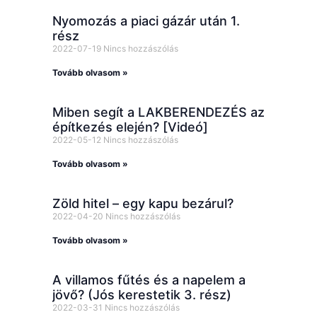
Nyomozás a piaci gázár után 1.
rész
2022-07-19
Nincs hozzászólás
Tovább olvasom »
Miben segít a LAKBERENDEZÉS az
építkezés elején? [Videó]
2022-05-12
Nincs hozzászólás
Tovább olvasom »
Zöld hitel – egy kapu bezárul?
2022-04-20
Nincs hozzászólás
Tovább olvasom »
A villamos fűtés és a napelem a
jövő? (Jós kerestetik 3. rész)
2022-03-31
Nincs hozzászólás