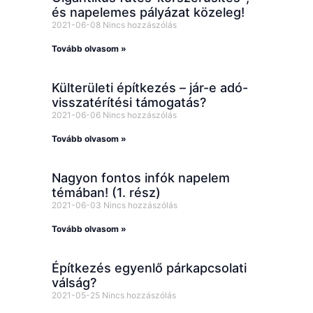
és napelemes pályázat közeleg!
2021-06-08
Nincs hozzászólás
Tovább olvasom »
Külterületi építkezés – jár-e adó-
visszatérítési támogatás?
2021-06-06
Nincs hozzászólás
Tovább olvasom »
Nagyon fontos infók napelem
témában! (1. rész)
2021-06-03
Nincs hozzászólás
Tovább olvasom »
Építkezés egyenlő párkapcsolati
válság?
2021-05-25
Nincs hozzászólás