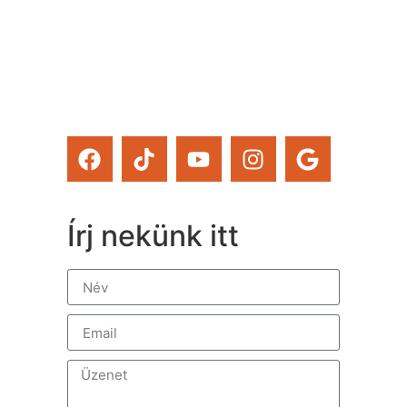
a Tervcafékat is!)
Feliratkozom
Írj nekünk itt