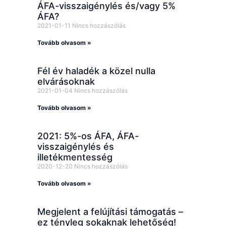
ÁFA-visszaigénylés és/vagy 5%
ÁFA?
2021-01-11
Nincs hozzászólás
Tovább olvasom »
Fél év haladék a közel nulla
elvárásoknak
2021-01-04
Nincs hozzászólás
Tovább olvasom »
2021: 5%-os ÁFA, ÁFA-
visszaigénylés és
illetékmentesség
2020-12-20
Nincs hozzászólás
Tovább olvasom »
Megjelent a felújítási támogatás –
ez tényleg sokaknak lehetőség!