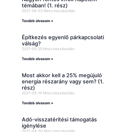
témában! (1. rész)
2021-06-03
Nincs hozzászólás
Tovább olvasom »
Építkezés egyenlő párkapcsolati
válság?
2021-05-25
Nincs hozzászólás
Tovább olvasom »
Most akkor kell a 25% megújuló
energia részarány vagy sem? (1.
rész)
2021-05-10
Nincs hozzászólás
Tovább olvasom »
Adó-visszatérítési támogatás
igénylése
2021-04-30
Nincs hozzászólás