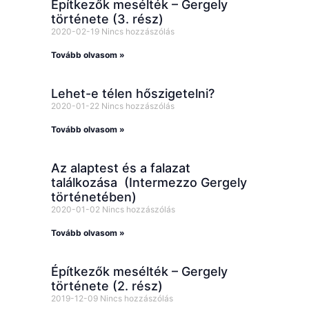
Építkezők mesélték – Gergely
története (3. rész)
2020-02-19
Nincs hozzászólás
Tovább olvasom »
Lehet-e télen hőszigetelni?
2020-01-22
Nincs hozzászólás
Tovább olvasom »
Az alaptest és a falazat
találkozása (Intermezzo Gergely
történetében)
2020-01-02
Nincs hozzászólás
Tovább olvasom »
Építkezők mesélték – Gergely
története (2. rész)
2019-12-09
Nincs hozzászólás