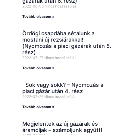
gázárak után 6. rész)
2022-08-05
Nincs hozzászólás
Tovább olvasom »
Ördögi csapdába sétálunk a
mostani új rezsiárakkal!
(Nyomozás a piaci gázárak után 5.
rész)
2022-07-27
Nincs hozzászólás
Tovább olvasom »
Sok vagy sokk? – Nyomozás a
piaci gázár után 4. rész
2022-07-25
Nincs hozzászólás
Tovább olvasom »
Megjelentek az új gázárak és
áramdíjak – számoljunk együtt!