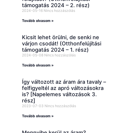
támogatás 2024 – 2. rész)
2024-05-16
Nincs hozzászólás
Tovább olvasom »
Kicsit lehet örülni, de senki ne
várjon csodát! (Otthonfelújítási
támogatás 2024 – 1. rész)
2024-05-08
Nincs hozzászólás
Tovább olvasom »
Így változott az áram ára tavaly –
felfigyeltél az apró változásokra
is? [Napelemes változások 3.
rész]
2023-07-03
Nincs hozzászólás
Tovább olvasom »
Mennyibe kerül az áram?