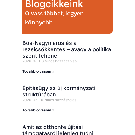
Blogcikkeink
Olvass többet, legyen
könnyebb
Bős-Nagymaros és a
rezsicsökkentés – avagy a politika
szent tehenei
2026-08-06
Nincs hozzászólás
Tovább olvasom »
Építésügy az új kormányzati
struktúrában
2026-05-10
Nincs hozzászólás
Tovább olvasom »
Amit az otthonfelújítási
támogatásról jelenleg tudni