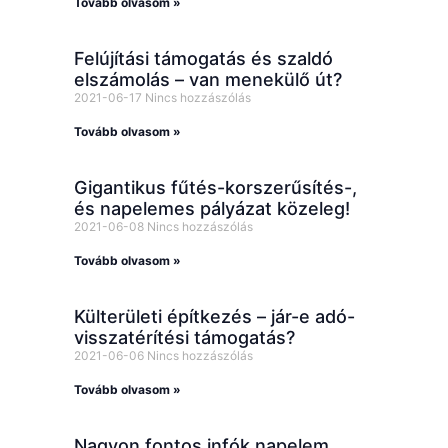
Tovább olvasom »
Felújítási támogatás és szaldó
elszámolás – van menekülő út?
2021-06-17
Nincs hozzászólás
Tovább olvasom »
Gigantikus fűtés-korszerűsítés-,
és napelemes pályázat közeleg!
2021-06-08
Nincs hozzászólás
Tovább olvasom »
Külterületi építkezés – jár-e adó-
visszatérítési támogatás?
2021-06-06
Nincs hozzászólás
Tovább olvasom »
Nagyon fontos infók napelem