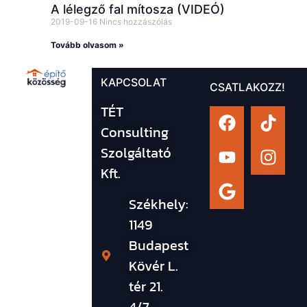
A lélegző fal mítosza (VIDEÓ)
2019-09-16
Nincs hozzászólás
Tovább olvasom »
KAPCSOLAT
CSATLAKOZZ!
TÉT
Consulting
Szolgáltató
Kft.
Székhely:
1149
Budapest
Kövér L.
tér 21.
4/7.