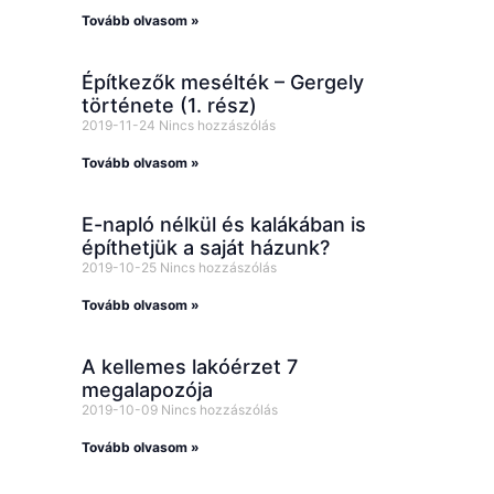
Tovább olvasom »
Építkezők mesélték – Gergely
története (1. rész)
2019-11-24
Nincs hozzászólás
Tovább olvasom »
E-napló nélkül és kalákában is
építhetjük a saját házunk?
2019-10-25
Nincs hozzászólás
Tovább olvasom »
A kellemes lakóérzet 7
megalapozója
2019-10-09
Nincs hozzászólás
Tovább olvasom »