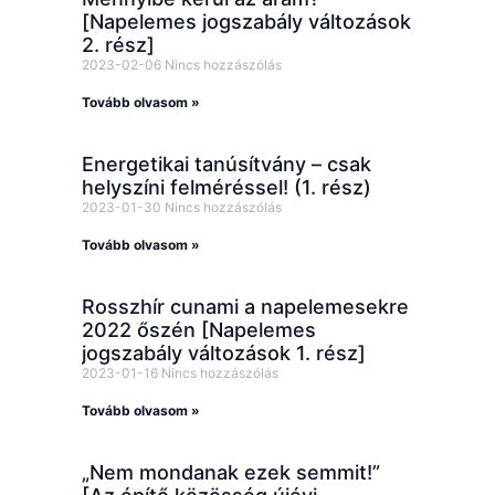
[Napelemes jogszabály változások
2. rész]
2023-02-06
Nincs hozzászólás
Tovább olvasom »
Energetikai tanúsítvány – csak
helyszíni felméréssel! (1. rész)
2023-01-30
Nincs hozzászólás
Tovább olvasom »
Rosszhír cunami a napelemesekre
2022 őszén [Napelemes
jogszabály változások 1. rész]
2023-01-16
Nincs hozzászólás
Tovább olvasom »
„Nem mondanak ezek semmit!”