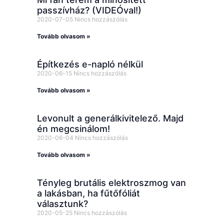
passzívház? (VIDEÓval!)
2020-07-05
Nincs hozzászólás
Tovább olvasom »
Építkezés e-napló nélkül
2020-06-15
Nincs hozzászólás
Tovább olvasom »
Levonult a generálkivitelező. Majd
én megcsinálom!
2020-06-04
Nincs hozzászólás
Tovább olvasom »
Tényleg brutális elektroszmog van
a lakásban, ha fűtőfóliát
választunk?
2020-05-25
Nincs hozzászólás