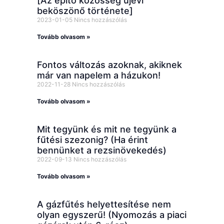
[Az építő közösség újévi
beköszönő története]
2023-01-05
Nincs hozzászólás
Tovább olvasom »
Fontos változás azoknak, akiknek
már van napelem a házukon!
2022-11-28
Nincs hozzászólás
Tovább olvasom »
Mit tegyünk és mit ne tegyünk a
fűtési szezonig? (Ha érint
bennünket a rezsinövekedés)
2022-09-13
Nincs hozzászólás
Tovább olvasom »
A gázfűtés helyettesítése nem
olyan egyszerű! (Nyomozás a piaci