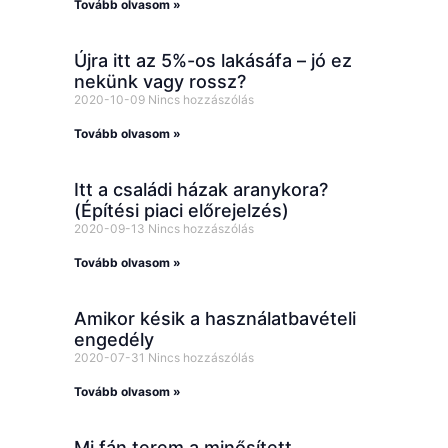
Tovább olvasom »
Újra itt az 5%-os lakásáfa – jó ez
nekünk vagy rossz?
2020-10-09
Nincs hozzászólás
Tovább olvasom »
Itt a családi házak aranykora?
(Építési piaci előrejelzés)
2020-09-13
Nincs hozzászólás
Tovább olvasom »
Amikor késik a használatbavételi
engedély
2020-07-31
Nincs hozzászólás
Tovább olvasom »
Mi fán terem a minősített