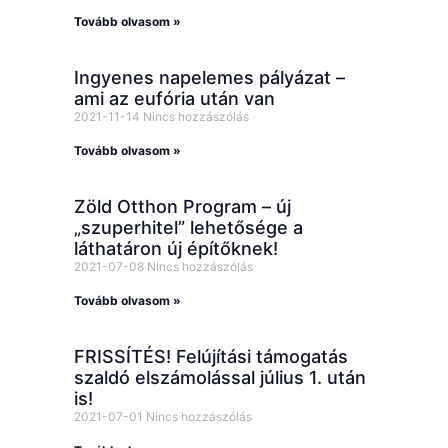
Tovább olvasom »
Ingyenes napelemes pályázat –
ami az eufória után van
2021-11-14
Nincs hozzászólás
Tovább olvasom »
Zöld Otthon Program – új
„szuperhitel” lehetősége a
láthatáron új építőknek!
2021-07-08
Nincs hozzászólás
Tovább olvasom »
FRISSÍTÉS! Felújítási támogatás
szaldó elszámolással július 1. után
is!
2021-07-01
Nincs hozzászólás