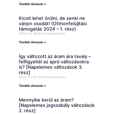
Tovább olvasom »
Kicsit lehet örülni, de senki ne
várjon csodát! (Otthonfelújítási
támogatás 2024 – 1. rész)
2024-05-08
Nincs hozzászólás
Tovább olvasom »
Így változott az áram ára tavaly –
felfigyeltél az apró változásokra
is? [Napelemes változások 3.
rész]
2023-07-03
Nincs hozzászólás
Tovább olvasom »
Mennyibe kerül az áram?
[Napelemes jogszabály változások
2. rész]