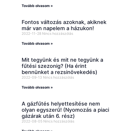
Tovább olvasom »
Fontos változás azoknak, akiknek
már van napelem a házukon!
2022-11-28
Nincs hozzászólás
Tovább olvasom »
Mit tegyünk és mit ne tegyünk a
fűtési szezonig? (Ha érint
bennünket a rezsinövekedés)
2022-09-13
Nincs hozzászólás
Tovább olvasom »
A gázfűtés helyettesítése nem
olyan egyszerű! (Nyomozás a piaci
gázárak után 6. rész)
2022-08-05
Nincs hozzászólás