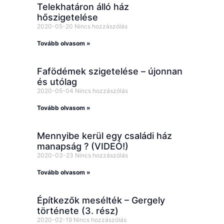
Telekhatáron álló ház
hőszigetelése
2020-05-20
Nincs hozzászólás
Tovább olvasom »
Fafödémek szigetelése – újonnan
és utólag
2020-05-04
Nincs hozzászólás
Tovább olvasom »
Mennyibe kerül egy családi ház
manapság ? (VIDEÓ!)
2020-03-23
Nincs hozzászólás
Tovább olvasom »
Építkezők mesélték – Gergely
története (3. rész)
2020-02-19
Nincs hozzászólás