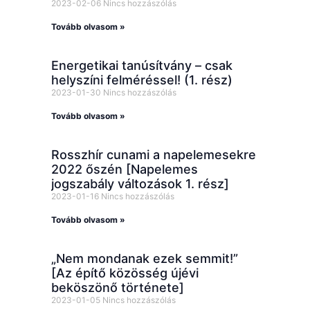
2023-02-06
Nincs hozzászólás
Tovább olvasom »
Energetikai tanúsítvány – csak
helyszíni felméréssel! (1. rész)
2023-01-30
Nincs hozzászólás
Tovább olvasom »
Rosszhír cunami a napelemesekre
2022 őszén [Napelemes
jogszabály változások 1. rész]
2023-01-16
Nincs hozzászólás
Tovább olvasom »
„Nem mondanak ezek semmit!”
[Az építő közösség újévi
beköszönő története]
2023-01-05
Nincs hozzászólás