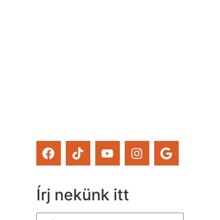
rendezvényt szervezünk –
ezekről mind időben
értesülsz. (Itt hirdetjük
meg például a Csináld
magad tanfolyamainkat és
a Tervcafékat is!)
Feliratkozom
Írj nekünk itt