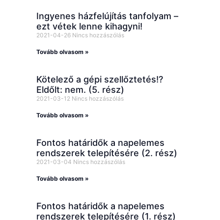
Ingyenes házfelújítás tanfolyam –
ezt vétek lenne kihagyni!
2021-04-26
Nincs hozzászólás
Tovább olvasom »
Kötelező a gépi szellőztetés!?
Eldőlt: nem. (5. rész)
2021-03-12
Nincs hozzászólás
Tovább olvasom »
Fontos határidők a napelemes
rendszerek telepítésére (2. rész)
2021-03-04
Nincs hozzászólás
Tovább olvasom »
Fontos határidők a napelemes
rendszerek telepítésére (1. rész)