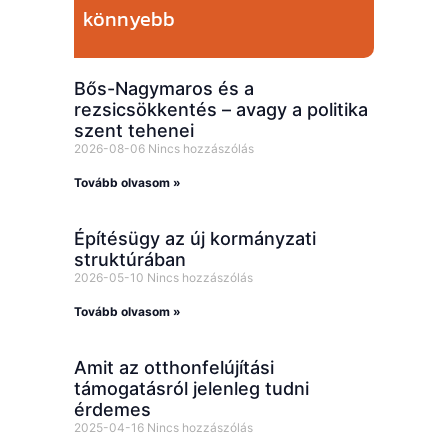
könnyebb
Bős-Nagymaros és a
rezsicsökkentés – avagy a politika
szent tehenei
2026-08-06
Nincs hozzászólás
Tovább olvasom »
Építésügy az új kormányzati
struktúrában
2026-05-10
Nincs hozzászólás
Tovább olvasom »
Amit az otthonfelújítási
támogatásról jelenleg tudni
érdemes
2025-04-16
Nincs hozzászólás