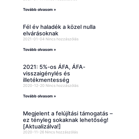
Tovább olvasom »
Fél év haladék a közel nulla
elvárásoknak
2021-01-04
Nincs hozzászólás
Tovább olvasom »
2021: 5%-os ÁFA, ÁFA-
visszaigénylés és
illetékmentesség
2020-12-20
Nincs hozzászólás
Tovább olvasom »
Megjelent a felújítási támogatás –
ez tényleg sokaknak lehetőség!
[Aktualizálva!]
2020-11-26
Nincs hozzászólás