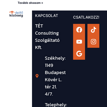
Tovább olvasom »
KAPCSOLAT
CSATLAKOZZ!
TÉT
Consulting
Szolgáltató
Kft.
Székhely:
1149
Budapest
Kövér L.
tér 21.
4/7.
Telephely: