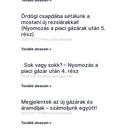
Tovább olvasom »
Ördögi csapdába sétálunk a
mostani új rezsiárakkal!
(Nyomozás a piaci gázárak után 5.
rész)
2022-07-27
Nincs hozzászólás
Tovább olvasom »
Sok vagy sokk? – Nyomozás a
piaci gázár után 4. rész
2022-07-25
Nincs hozzászólás
Tovább olvasom »
Megjelentek az új gázárak és
áramdíjak – számoljunk együtt!
2022-07-21
Nincs hozzászólás
Tovább olvasom »