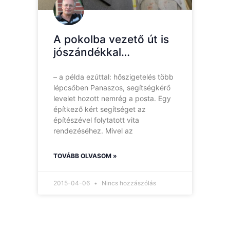
A pokolba vezető út is
jószándékkal…
– a példa ezúttal: hőszigetelés több
lépcsőben Panaszos, segítségkérő
levelet hozott nemrég a posta. Egy
építkező kért segítséget az
építészével folytatott vita
rendezéséhez. Mivel az
TOVÁBB OLVASOM »
2015-04-06
Nincs hozzászólás
Hírlevelünk