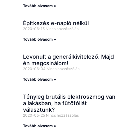
Tovább olvasom »
Építkezés e-napló nélkül
2020-06-15
Nincs hozzászólás
Tovább olvasom »
Levonult a generálkivitelező. Majd
én megcsinálom!
2020-06-04
Nincs hozzászólás
Tovább olvasom »
Tényleg brutális elektroszmog van
a lakásban, ha fűtőfóliát
választunk?
2020-05-25
Nincs hozzászólás
Tovább olvasom »