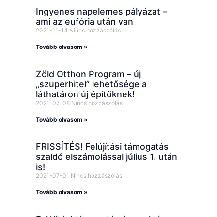
Ingyenes napelemes pályázat –
ami az eufória után van
2021-11-14
Nincs hozzászólás
Tovább olvasom »
Zöld Otthon Program – új
„szuperhitel” lehetősége a
láthatáron új építőknek!
2021-07-08
Nincs hozzászólás
Tovább olvasom »
FRISSÍTÉS! Felújítási támogatás
szaldó elszámolással július 1. után
is!
2021-07-01
Nincs hozzászólás
Tovább olvasom »