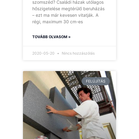
szomszéd? Családi házak utólagos
hőszigetelése megtérülő beruházás
– ezt ma már kevesen vitatják. A
régi, maximum 30 cm-es
TOVÁBB OLVASOM »
2020-05-20
Nincs hozzászólás
FELÚJÍTÁS