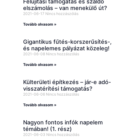
Felújítási támogatás és szaldó
elszámolás – van menekülő út?
2021-06-17
Nincs hozzászólás
Tovább olvasom »
Gigantikus fűtés-korszerűsítés-,
és napelemes pályázat közeleg!
2021-06-08
Nincs hozzászólás
Tovább olvasom »
Külterületi építkezés – jár-e adó-
visszatérítési támogatás?
2021-06-06
Nincs hozzászólás
Tovább olvasom »
Nagyon fontos infók napelem
témában! (1. rész)
2021-06-03
Nincs hozzászólás