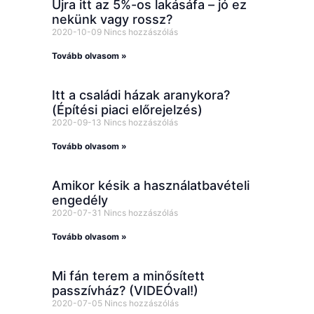
Újra itt az 5%-os lakásáfa – jó ez
nekünk vagy rossz?
2020-10-09
Nincs hozzászólás
Tovább olvasom »
Itt a családi házak aranykora?
(Építési piaci előrejelzés)
2020-09-13
Nincs hozzászólás
Tovább olvasom »
Amikor késik a használatbavételi
engedély
2020-07-31
Nincs hozzászólás
Tovább olvasom »
Mi fán terem a minősített
passzívház? (VIDEÓval!)
2020-07-05
Nincs hozzászólás