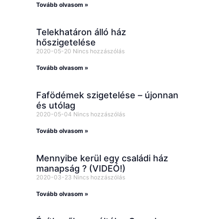
Tovább olvasom »
Telekhatáron álló ház
hőszigetelése
2020-05-20
Nincs hozzászólás
Tovább olvasom »
Fafödémek szigetelése – újonnan
és utólag
2020-05-04
Nincs hozzászólás
Tovább olvasom »
Mennyibe kerül egy családi ház
manapság ? (VIDEÓ!)
2020-03-23
Nincs hozzászólás
Tovább olvasom »