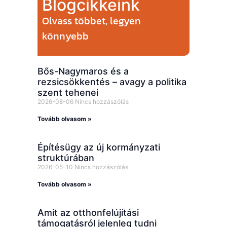
Blogcikkeink
Olvass többet, legyen
könnyebb
Bős-Nagymaros és a
rezsicsökkentés – avagy a politika
szent tehenei
2026-08-06
Nincs hozzászólás
Tovább olvasom »
Építésügy az új kormányzati
struktúrában
2026-05-10
Nincs hozzászólás
Tovább olvasom »
Amit az otthonfelújítási
támogatásról jelenleg tudni