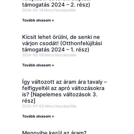
támogatás 2024 – 2. rész)
2024-05-16
Nincs hozzászólás
Tovább olvasom »
Kicsit lehet örülni, de senki ne
várjon csodát! (Otthonfelújítási
támogatás 2024 – 1. rész)
2024-05-08
Nincs hozzászólás
Tovább olvasom »
Így változott az áram ára tavaly –
felfigyeltél az apró változásokra
is? [Napelemes változások 3.
rész]
2023-07-03
Nincs hozzászólás
Tovább olvasom »
Mennyibe kerül az áram?