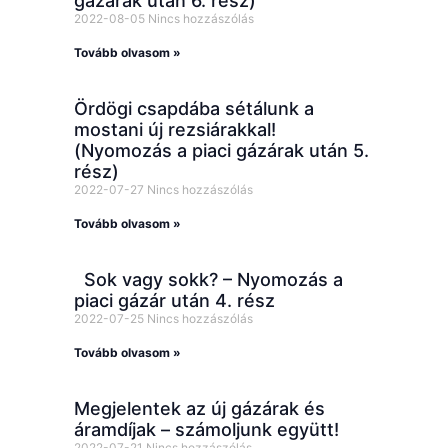
gázárak után 6. rész)
2022-08-05
Nincs hozzászólás
Tovább olvasom »
Ördögi csapdába sétálunk a
mostani új rezsiárakkal!
(Nyomozás a piaci gázárak után 5.
rész)
2022-07-27
Nincs hozzászólás
Tovább olvasom »
Sok vagy sokk? – Nyomozás a
piaci gázár után 4. rész
2022-07-25
Nincs hozzászólás
Tovább olvasom »
Megjelentek az új gázárak és
áramdíjak – számoljunk együtt!
2022-07-21
Nincs hozzászólás