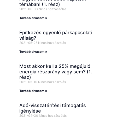
témában! (1. rész)
2021-06-03
Nincs hozzászólás
Tovább olvasom »
Építkezés egyenlő párkapcsolati
válság?
2021-05-25
Nincs hozzászólás
Tovább olvasom »
Most akkor kell a 25% megújuló
energia részarány vagy sem? (1.
rész)
2021-05-10
Nincs hozzászólás
Tovább olvasom »
Adó-visszatérítési támogatás
igénylése
2021-04-30
Nincs hozzászólás