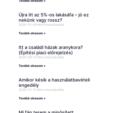
Tovább olvasom »
Újra itt az 5%-os lakásáfa – jó ez
nekünk vagy rossz?
2020-10-09
Nincs hozzászólás
Tovább olvasom »
Itt a családi házak aranykora?
(Építési piaci előrejelzés)
2020-09-13
Nincs hozzászólás
Tovább olvasom »
Amikor késik a használatbavételi
engedély
2020-07-31
Nincs hozzászólás
Tovább olvasom »
Mi fán terem a minősített