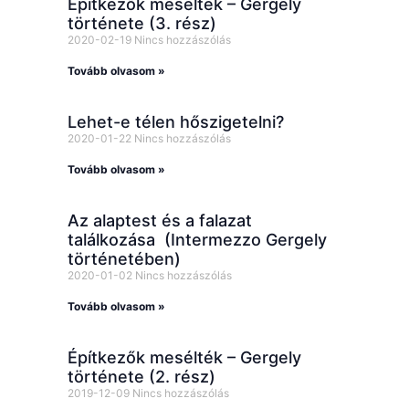
Építkezők mesélték – Gergely
története (3. rész)
2020-02-19
Nincs hozzászólás
Tovább olvasom »
Lehet-e télen hőszigetelni?
2020-01-22
Nincs hozzászólás
Tovább olvasom »
Az alaptest és a falazat
találkozása (Intermezzo Gergely
történetében)
2020-01-02
Nincs hozzászólás
Tovább olvasom »
Építkezők mesélték – Gergely
története (2. rész)
2019-12-09
Nincs hozzászólás