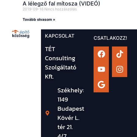
A lélegző fal mítosza (VIDEÓ)
2019-09-16
Nincs hozzászólás
Tovább olvasom »
KAPCSOLAT
CSATLAKOZZ!
TÉT
Consulting
Szolgáltató
Kft.
Székhely:
1149
Budapest
Kövér L.
tér 21.
4/7.