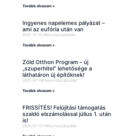
Tovább olvasom »
Ingyenes napelemes pályázat –
ami az eufória után van
2021-11-14
Nincs hozzászólás
Tovább olvasom »
Zöld Otthon Program – új
„szuperhitel” lehetősége a
láthatáron új építőknek!
2021-07-08
Nincs hozzászólás
Tovább olvasom »
FRISSÍTÉS! Felújítási támogatás
szaldó elszámolással július 1. után
is!
2021-07-01
Nincs hozzászólás