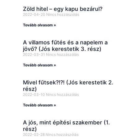
Zöld hitel – egy kapu bezárul?
2022-04-20
Nincs hozzászólás
Tovább olvasom »
A villamos fűtés és a napelem a
jövő? (Jós kerestetik 3. rész)
2022-03-31
Nincs hozzászólás
Tovább olvasom »
Mivel fűtsek?!?! (Jós kerestetik 2.
rész)
2022-03-10
Nincs hozzászólás
Tovább olvasom »
A jós, mint építési szakember (1.
rész)
2022-02-28
Nincs hozzászólás