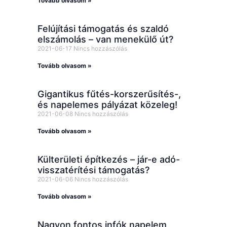
Tovább olvasom »
Felújítási támogatás és szaldó
elszámolás – van menekülő út?
2021-06-17
Nincs hozzászólás
Tovább olvasom »
Gigantikus fűtés-korszerűsítés-,
és napelemes pályázat közeleg!
2021-06-08
Nincs hozzászólás
Tovább olvasom »
Külterületi építkezés – jár-e adó-
visszatérítési támogatás?
2021-06-06
Nincs hozzászólás
Tovább olvasom »
Nagyon fontos infók napelem