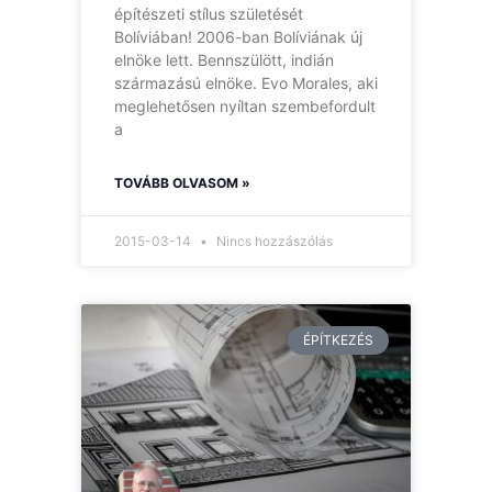
építészeti stílus születését
Bolíviában! 2006-ban Bolíviának új
elnöke lett. Bennszülött, indián
származású elnöke. Evo Morales, aki
meglehetősen nyíltan szembefordult
a
TOVÁBB OLVASOM »
2015-03-14
Nincs hozzászólás
ÉPÍTKEZÉS