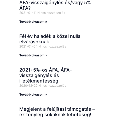
ÁFA-visszaigénylés és/vagy 5%
ÁFA?
2021-01-11
Nincs hozzászólás
Tovább olvasom »
Fél év haladék a közel nulla
elvárásoknak
2021-01-04
Nincs hozzászólás
Tovább olvasom »
2021: 5%-os ÁFA, ÁFA-
visszaigénylés és
illetékmentesség
2020-12-20
Nincs hozzászólás
Tovább olvasom »
Megjelent a felújítási támogatás –
ez tényleg sokaknak lehetőség!