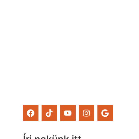
blogbejegyzésünk, ha
valamilyen izgalmas
rendezvényt szervezünk –
ezekről mind időben
értesülsz. (Itt hirdetjük
meg például a Csináld
magad tanfolyamainkat és
a Tervcafékat is!)
Feliratkozom