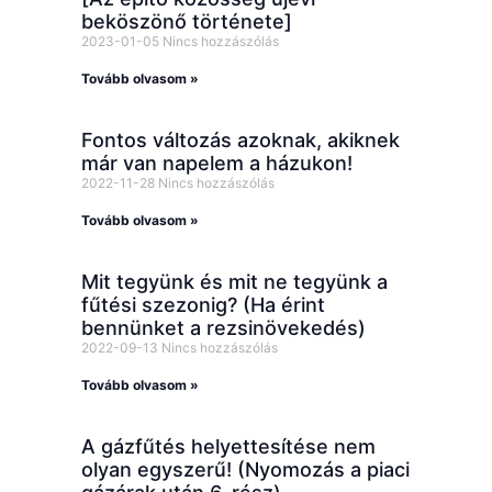
beköszönő története]
2023-01-05
Nincs hozzászólás
Tovább olvasom »
Fontos változás azoknak, akiknek
már van napelem a házukon!
2022-11-28
Nincs hozzászólás
Tovább olvasom »
Mit tegyünk és mit ne tegyünk a
fűtési szezonig? (Ha érint
bennünket a rezsinövekedés)
2022-09-13
Nincs hozzászólás
Tovább olvasom »
A gázfűtés helyettesítése nem
olyan egyszerű! (Nyomozás a piaci