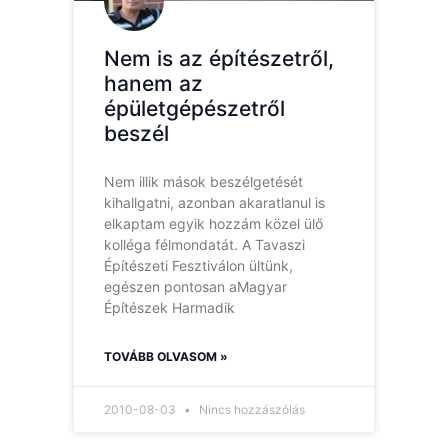
Nem is az építészetről,
hanem az
épületgépészetről
beszél
Nem illik mások beszélgetését
kihallgatni, azonban akaratlanul is
elkaptam egyik hozzám közel ülő
kolléga félmondatát. A Tavaszi
Építészeti Fesztiválon ültünk,
egészen pontosan aMagyar
Építészek Harmadik
TOVÁBB OLVASOM »
2010-08-03
Nincs hozzászólás