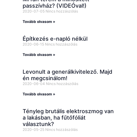
passzívház? (VIDEÓval!)
2020-07-05
Nincs hozzászólás
Tovább olvasom »
Építkezés e-napló nélkül
2020-06-15
Nincs hozzászólás
Tovább olvasom »
Levonult a generálkivitelező. Majd
én megcsinálom!
2020-06-04
Nincs hozzászólás
Tovább olvasom »
Tényleg brutális elektroszmog van
a lakásban, ha fűtőfóliát
választunk?
2020-05-25
Nincs hozzászólás