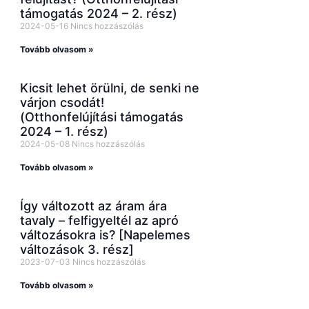
támogatás 2024 – 2. rész)
2024-05-16
Nincs hozzászólás
Tovább olvasom »
Kicsit lehet örülni, de senki ne
várjon csodát!
(Otthonfelújítási támogatás
2024 – 1. rész)
2024-05-08
Nincs hozzászólás
Tovább olvasom »
Így változott az áram ára
tavaly – felfigyeltél az apró
változásokra is? [Napelemes
változások 3. rész]
2023-07-03
Nincs hozzászólás
Tovább olvasom »