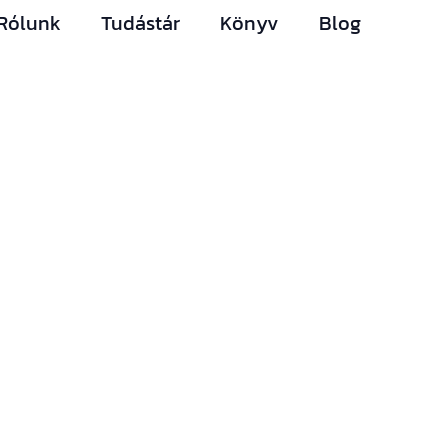
Rólunk
Tudástár
Könyv
Blog
Hírlevelünk
Így nem maradsz le
egyetlen új
információról sem.
Ha bármi izgalmas
történik az építési
piacon (például
megjelenik egy új
támogatási lehetőség,