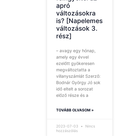
apró
változásokra
is? [Napelemes
változások 3.
rész]
– avagy egy hónap,
amely egy évvel
ezelőtt gyökeresen
megváltoztatta a
villanyszámlát Szerző:
Bodnár György Jó sok
idő eltelt a sorozat
előző része és a
TOVÁBB OLVASOM »
2023-07-03
Nincs
hozzászólás