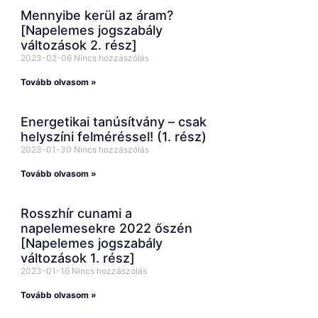
Mennyibe kerül az áram?
[Napelemes jogszabály
változások 2. rész]
2023-02-06
Nincs hozzászólás
Tovább olvasom »
Energetikai tanúsítvány – csak
helyszíni felméréssel! (1. rész)
2023-01-30
Nincs hozzászólás
Tovább olvasom »
Rosszhír cunami a
napelemesekre 2022 őszén
[Napelemes jogszabály
változások 1. rész]
2023-01-16
Nincs hozzászólás
Tovább olvasom »