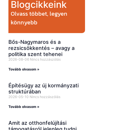
Blogcikkeink
Olvass többet, legyen
könnyebb
Bős-Nagymaros és a
rezsicsökkentés – avagy a
politika szent tehenei
2026-08-06
Nincs hozzászólás
Tovább olvasom »
Építésügy az új kormányzati
struktúrában
2026-05-10
Nincs hozzászólás
Tovább olvasom »
Amit az otthonfelújítási
támogatásról jelenleg tudni