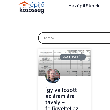
Házépítőknek
JOGI HÁTTÉR
Így változott
az áram ára
tavaly –
felfigyeltél az