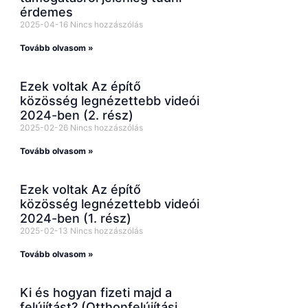
érdemes
2025-04-16
Nincs hozzászólás
Tovább olvasom »
Ezek voltak Az építő
közösség legnézettebb videói
2024-ben (2. rész)
2025-02-26
Nincs hozzászólás
Tovább olvasom »
Ezek voltak Az építő
közösség legnézettebb videói
2024-ben (1. rész)
2025-02-13
Nincs hozzászólás
Tovább olvasom »
Ki és hogyan fizeti majd a
felújítást? (Otthonfelújítási