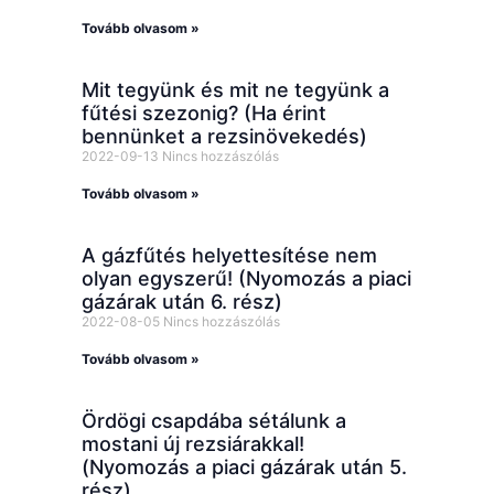
Tovább olvasom »
Mit tegyünk és mit ne tegyünk a
fűtési szezonig? (Ha érint
bennünket a rezsinövekedés)
2022-09-13
Nincs hozzászólás
Tovább olvasom »
A gázfűtés helyettesítése nem
olyan egyszerű! (Nyomozás a piaci
gázárak után 6. rész)
2022-08-05
Nincs hozzászólás
Tovább olvasom »
Ördögi csapdába sétálunk a
mostani új rezsiárakkal!
(Nyomozás a piaci gázárak után 5.
rész)