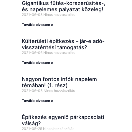
Gigantikus fűtés-korszerűsítés-,
és napelemes pályázat közeleg!
2021-06-08
Nincs hozzászólás
Tovább olvasom »
Külterületi építkezés – jár-e adó-
visszatérítési támogatás?
2021-06-06
Nincs hozzászólás
Tovább olvasom »
Nagyon fontos infók napelem
témában! (1. rész)
2021-06-03
Nincs hozzászólás
Tovább olvasom »
Építkezés egyenlő párkapcsolati
válság?
2021-05-25
Nincs hozzászólás