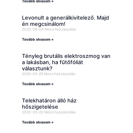
Tovább olvasom »
Levonult a generálkivitelező. Majd
én megcsinálom!
2020-06-04
Nincs hozzászólás
Tovább olvasom »
Tényleg brutális elektroszmog van
a lakásban, ha fűtőfóliát
választunk?
2020-05-25
Nincs hozzászólás
Tovább olvasom »
Telekhatáron álló ház
hőszigetelése
2020-05-20
Nincs hozzászólás
Tovább olvasom »