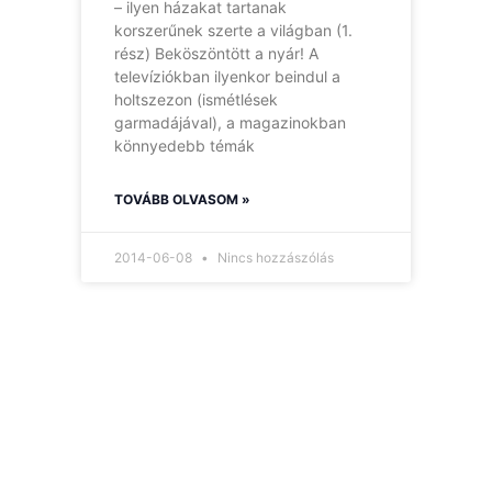
– ilyen házakat tartanak
korszerűnek szerte a világban (1.
rész) Beköszöntött a nyár! A
televíziókban ilyenkor beindul a
holtszezon (ismétlések
garmadájával), a magazinokban
könnyedebb témák
TOVÁBB OLVASOM »
2014-06-08
Nincs hozzászólás
Hírlevelünk
Így nem maradsz le
egyetlen új információról
sem.