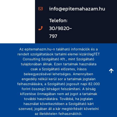
info@epitemahazam.hu
Telefon:
30/9820-
797
Az epitemahazm.hu-n található információk és a
rendelt szolgáltatások tartalmi elemei kizárólagTÉT
Consulting Szolgáltató Kft., mint Szolgáltató
tulajdonában állnak. Ezen tartalmak használata
csak a Szolgáltató előzetes, írásos
beleegyezésével lehetséges. Amennyiben
engedély nélkül kerül sor a tartalmak jogtalan
felhasználására, a Szolgáltató jogosult napi 82.000
forint összegű bírságot felszámítani. A bírság
kifizetése önmagában nem ad jogot a tartalmak
további használatára. Továbbá, ha jogtalan
használat következtében a Szolgáltató kárt
szenved, jogában áll a kár megtérítését követelni
az illetéktelen felhasználótól.