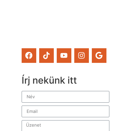
magad tanfolyamainkat és
a Tervcafékat is!)
Feliratkozom
Írj nekünk itt