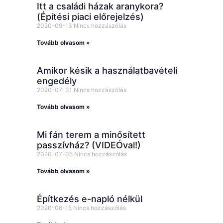
Itt a családi házak aranykora?
(Építési piaci előrejelzés)
2020-09-13
Nincs hozzászólás
Tovább olvasom »
Amikor késik a használatbavételi
engedély
2020-07-31
Nincs hozzászólás
Tovább olvasom »
Mi fán terem a minősített
passzívház? (VIDEÓval!)
2020-07-05
Nincs hozzászólás
Tovább olvasom »
Építkezés e-napló nélkül
2020-06-15
Nincs hozzászólás