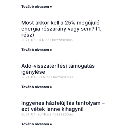
Tovább olvasom »
Most akkor kell a 25% megújuló
energia részarány vagy sem? (1.
rész)
2021-05-10
Nincs hozzászólás
Tovább olvasom »
Adó-visszatérítési támogatás
igénylése
2021-04-30
Nincs hozzászólás
Tovább olvasom »
Ingyenes házfelújítás tanfolyam –
ezt vétek lenne kihagyni!
2021-04-26
Nincs hozzászólás
Tovább olvasom »