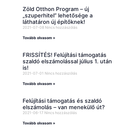
Zöld Otthon Program – új
„szuperhitel” lehetősége a
láthatáron új építőknek!
2021-07-08
Nincs hozzászólás
Tovább olvasom »
FRISSÍTÉS! Felújítási támogatás
szaldó elszámolással július 1. után
is!
2021-07-01
Nincs hozzászólás
Tovább olvasom »
Felújítási támogatás és szaldó
elszámolás – van menekülő út?
2021-06-17
Nincs hozzászólás
Tovább olvasom »