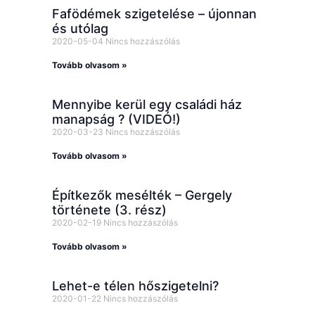
Fafödémek szigetelése – újonnan
és utólag
2020-05-04
Nincs hozzászólás
Tovább olvasom »
Mennyibe kerül egy családi ház
manapság ? (VIDEÓ!)
2020-03-23
Nincs hozzászólás
Tovább olvasom »
Építkezők mesélték – Gergely
története (3. rész)
2020-02-19
Nincs hozzászólás
Tovább olvasom »
Lehet-e télen hőszigetelni?
2020-01-22
Nincs hozzászólás