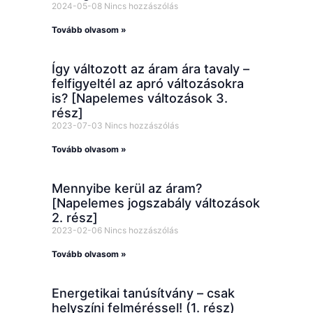
2024-05-08
Nincs hozzászólás
Tovább olvasom »
Így változott az áram ára tavaly –
felfigyeltél az apró változásokra
is? [Napelemes változások 3.
rész]
2023-07-03
Nincs hozzászólás
Tovább olvasom »
Mennyibe kerül az áram?
[Napelemes jogszabály változások
2. rész]
2023-02-06
Nincs hozzászólás
Tovább olvasom »
Energetikai tanúsítvány – csak
helyszíni felméréssel! (1. rész)