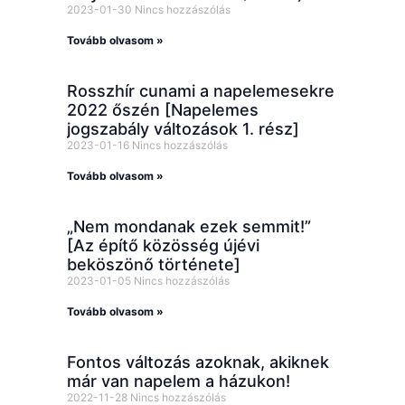
2023-01-30
Nincs hozzászólás
Tovább olvasom »
Rosszhír cunami a napelemesekre
2022 őszén [Napelemes
jogszabály változások 1. rész]
2023-01-16
Nincs hozzászólás
Tovább olvasom »
„Nem mondanak ezek semmit!”
[Az építő közösség újévi
beköszönő története]
2023-01-05
Nincs hozzászólás
Tovább olvasom »
Fontos változás azoknak, akiknek
már van napelem a házukon!
2022-11-28
Nincs hozzászólás