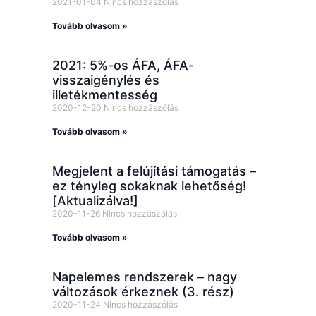
2021-01-04
Nincs hozzászólás
Tovább olvasom »
2021: 5%-os ÁFA, ÁFA-
visszaigénylés és
illetékmentesség
2020-12-20
Nincs hozzászólás
Tovább olvasom »
Megjelent a felújítási támogatás –
ez tényleg sokaknak lehetőség!
[Aktualizálva!]
2020-11-26
Nincs hozzászólás
Tovább olvasom »
Napelemes rendszerek – nagy
változások érkeznek (3. rész)
2020-11-24
Nincs hozzászólás