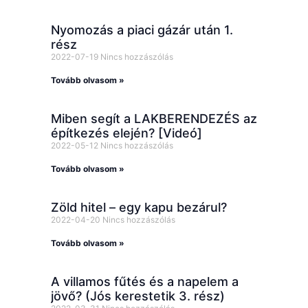
Nyomozás a piaci gázár után 1.
rész
2022-07-19
Nincs hozzászólás
Tovább olvasom »
Miben segít a LAKBERENDEZÉS az
építkezés elején? [Videó]
2022-05-12
Nincs hozzászólás
Tovább olvasom »
Zöld hitel – egy kapu bezárul?
2022-04-20
Nincs hozzászólás
Tovább olvasom »
A villamos fűtés és a napelem a
jövő? (Jós kerestetik 3. rész)