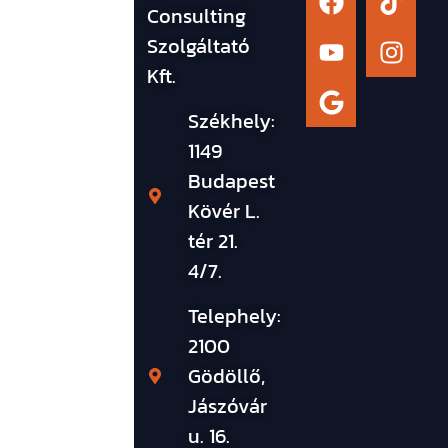
Consulting
Szolgáltató
Kft.
Székhely:
1149
Budapest
Kövér L.
tér 21.
4/7.
Telephely:
2100
Gödöllő,
Jászóvár
u. 16.