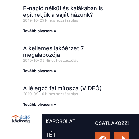
E-napló nélkül és kalákában is
építhetjük a saját házunk?
2019-10-25
Nincs hozzászólás
Tovább olvasom »
A kellemes lakóérzet 7
megalapozója
2019-10-09
Nincs hozzászólás
Tovább olvasom »
A lélegző fal mítosza (VIDEÓ)
2019-09-16
Nincs hozzászólás
Tovább olvasom »
KAPCSOLAT
CSATLAKOZZ!
TÉT