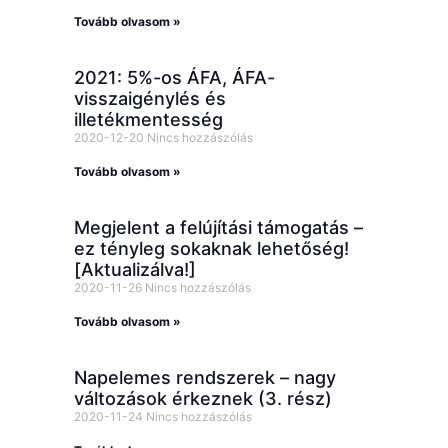
Tovább olvasom »
2021: 5%-os ÁFA, ÁFA-
visszaigénylés és
illetékmentesség
2020-12-20
Nincs hozzászólás
Tovább olvasom »
Megjelent a felújítási támogatás –
ez tényleg sokaknak lehetőség!
[Aktualizálva!]
2020-11-26
Nincs hozzászólás
Tovább olvasom »
Napelemes rendszerek – nagy
változások érkeznek (3. rész)
2020-11-24
Nincs hozzászólás