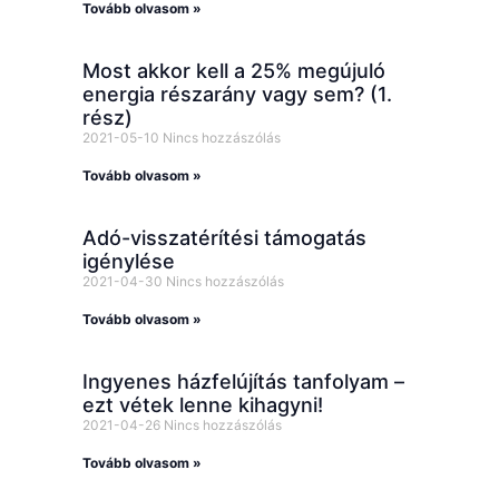
Tovább olvasom »
Most akkor kell a 25% megújuló
energia részarány vagy sem? (1.
rész)
2021-05-10
Nincs hozzászólás
Tovább olvasom »
Adó-visszatérítési támogatás
igénylése
2021-04-30
Nincs hozzászólás
Tovább olvasom »
Ingyenes házfelújítás tanfolyam –
ezt vétek lenne kihagyni!
2021-04-26
Nincs hozzászólás
Tovább olvasom »