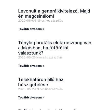
Levonult a generálkivitelező. Majd
én megcsinálom!
2020-06-04
Nincs hozzászólás
Tovább olvasom »
Tényleg brutális elektroszmog van
a lakásban, ha fűtőfóliát
választunk?
2020-05-25
Nincs hozzászólás
Tovább olvasom »
Telekhatáron álló ház
hőszigetelése
2020-05-20
Nincs hozzászólás
Tovább olvasom »