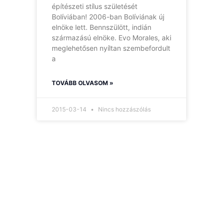
építészeti stílus születését
Bolíviában! 2006-ban Bolíviának új
elnöke lett. Bennszülött, indián
származású elnöke. Evo Morales, aki
meglehetősen nyíltan szembefordult
a
TOVÁBB OLVASOM »
2015-03-14
Nincs hozzászólás
Hírlevelünk
Így nem maradsz le
egyetlen új információról
sem.
Ha bármi izgalmas