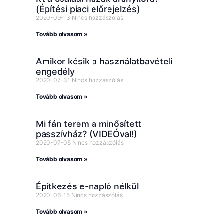
(Építési piaci előrejelzés)
2020-09-13
Nincs hozzászólás
Tovább olvasom »
Amikor késik a használatbavételi
engedély
2020-07-31
Nincs hozzászólás
Tovább olvasom »
Mi fán terem a minősített
passzívház? (VIDEÓval!)
2020-07-05
Nincs hozzászólás
Tovább olvasom »
Építkezés e-napló nélkül
2020-06-15
Nincs hozzászólás
Tovább olvasom »