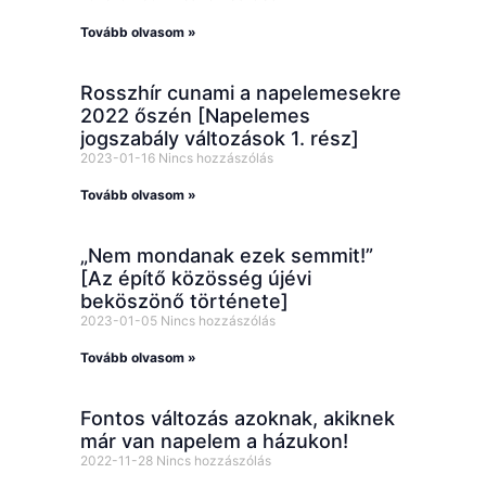
Tovább olvasom »
Rosszhír cunami a napelemesekre
2022 őszén [Napelemes
jogszabály változások 1. rész]
2023-01-16
Nincs hozzászólás
Tovább olvasom »
„Nem mondanak ezek semmit!”
[Az építő közösség újévi
beköszönő története]
2023-01-05
Nincs hozzászólás
Tovább olvasom »
Fontos változás azoknak, akiknek
már van napelem a házukon!
2022-11-28
Nincs hozzászólás