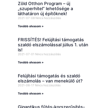
Zöld Otthon Program – új
„szuperhitel” lehetősége a
láthatáron új építőknek!
2021-07-08
Nincs hozzászólás
Tovább olvasom »
FRISSÍTÉS! Felújítási támogatás
szaldó elszámolással július 1. után
is!
2021-07-01
Nincs hozzászólás
Tovább olvasom »
Felújítási támogatás és szaldó
elszámolás – van menekülő út?
2021-06-17
Nincs hozzászólás
Tovább olvasom »
Gigantikus fűtés-korszerűsítés-,