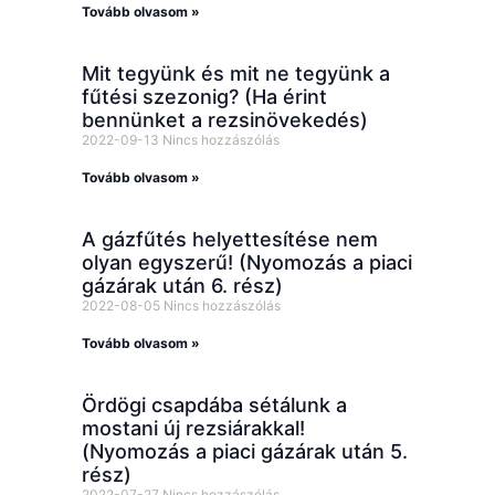
Tovább olvasom »
Mit tegyünk és mit ne tegyünk a
fűtési szezonig? (Ha érint
bennünket a rezsinövekedés)
2022-09-13
Nincs hozzászólás
Tovább olvasom »
A gázfűtés helyettesítése nem
olyan egyszerű! (Nyomozás a piaci
gázárak után 6. rész)
2022-08-05
Nincs hozzászólás
Tovább olvasom »
Ördögi csapdába sétálunk a
mostani új rezsiárakkal!
(Nyomozás a piaci gázárak után 5.
rész)
2022-07-27
Nincs hozzászólás