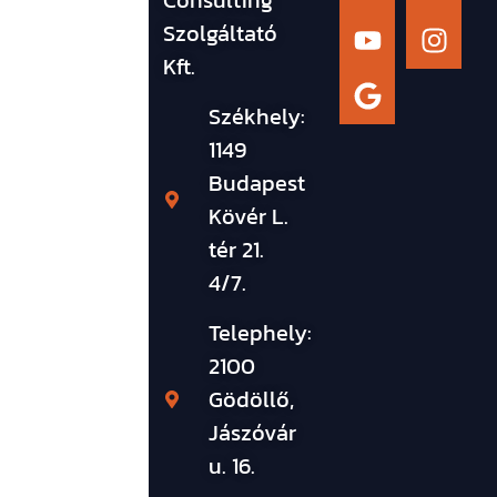
Consulting
Szolgáltató
Kft.
Székhely:
1149
Budapest
Kövér L.
tér 21.
4/7.
Telephely:
2100
Gödöllő,
Jászóvár
u. 16.