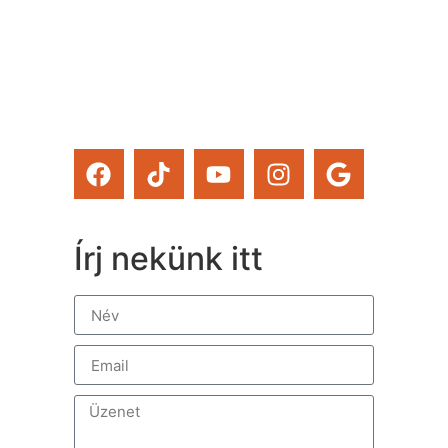
a Tervcafékat is!)
Feliratkozom
Írj nekünk itt