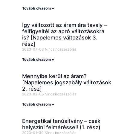
Tovább olvasom »
Így változott az áram ára tavaly –
felfigyeltél az apró változásokra
is? [Napelemes változások 3.
rész]
2023-07-03
Nincs hozzászólás
Tovább olvasom »
Mennyibe kerül az áram?
[Napelemes jogszabály változások
2. rész]
2023-02-06
Nincs hozzászólás
Tovább olvasom »
Energetikai tanúsítvány – csak
helyszíni felméréssel! (1. rész)
2023-01-30
Nincs hozzászólás