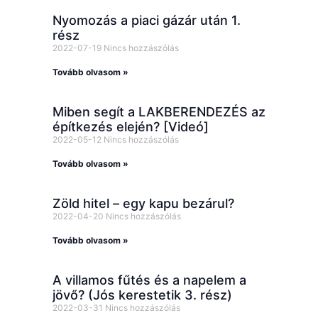
Nyomozás a piaci gázár után 1.
rész
2022-07-19
Nincs hozzászólás
Tovább olvasom »
Miben segít a LAKBERENDEZÉS az
építkezés elején? [Videó]
2022-05-12
Nincs hozzászólás
Tovább olvasom »
Zöld hitel – egy kapu bezárul?
2022-04-20
Nincs hozzászólás
Tovább olvasom »
A villamos fűtés és a napelem a
jövő? (Jós kerestetik 3. rész)
2022-03-31
Nincs hozzászólás