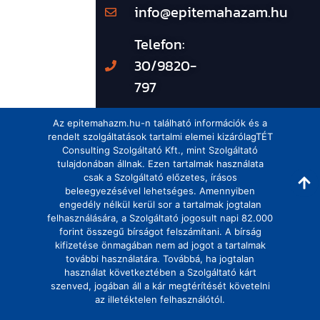
info@epitemahazam.hu
Telefon:
30/9820-
797
Az epitemahazm.hu-n található információk és a
rendelt szolgáltatások tartalmi elemei kizárólagTÉT
Consulting Szolgáltató Kft., mint Szolgáltató
tulajdonában állnak. Ezen tartalmak használata
csak a Szolgáltató előzetes, írásos
beleegyezésével lehetséges. Amennyiben
engedély nélkül kerül sor a tartalmak jogtalan
felhasználására, a Szolgáltató jogosult napi 82.000
forint összegű bírságot felszámítani. A bírság
kifizetése önmagában nem ad jogot a tartalmak
további használatára. Továbbá, ha jogtalan
használat következtében a Szolgáltató kárt
szenved, jogában áll a kár megtérítését követelni
az illetéktelen felhasználótól.