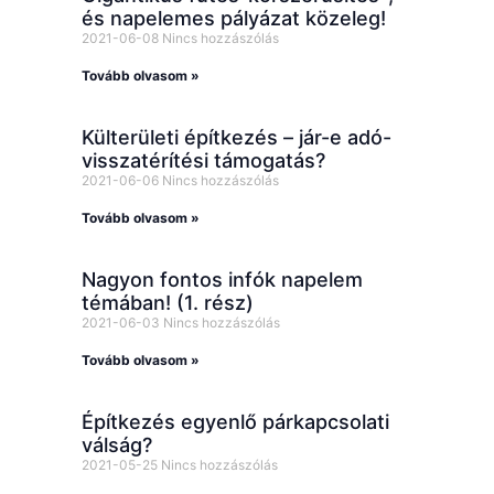
és napelemes pályázat közeleg!
2021-06-08
Nincs hozzászólás
Tovább olvasom »
Külterületi építkezés – jár-e adó-
visszatérítési támogatás?
2021-06-06
Nincs hozzászólás
Tovább olvasom »
Nagyon fontos infók napelem
témában! (1. rész)
2021-06-03
Nincs hozzászólás
Tovább olvasom »
Építkezés egyenlő párkapcsolati
válság?
2021-05-25
Nincs hozzászólás