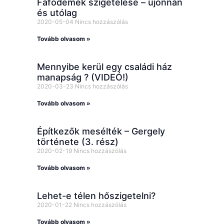
Fafödémek szigetelése – újonnan
és utólag
2020-05-04
Nincs hozzászólás
Tovább olvasom »
Mennyibe kerül egy családi ház
manapság ? (VIDEÓ!)
2020-03-23
Nincs hozzászólás
Tovább olvasom »
Építkezők mesélték – Gergely
története (3. rész)
2020-02-19
Nincs hozzászólás
Tovább olvasom »
Lehet-e télen hőszigetelni?
2020-01-22
Nincs hozzászólás
Tovább olvasom »