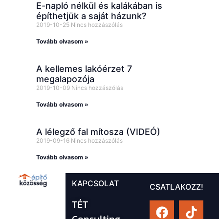
E-napló nélkül és kalákában is
építhetjük a saját házunk?
2019-10-25
Nincs hozzászólás
Tovább olvasom »
A kellemes lakóérzet 7
megalapozója
2019-10-09
Nincs hozzászólás
Tovább olvasom »
A lélegző fal mítosza (VIDEÓ)
2019-09-16
Nincs hozzászólás
Tovább olvasom »
KAPCSOLAT
CSATLAKOZZ!
TÉT