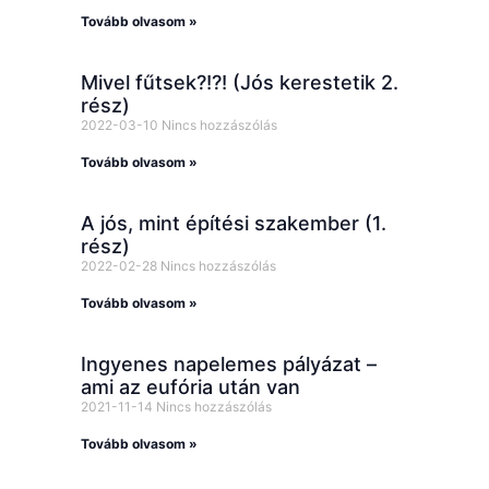
Tovább olvasom »
Mivel fűtsek?!?! (Jós kerestetik 2.
rész)
2022-03-10
Nincs hozzászólás
Tovább olvasom »
A jós, mint építési szakember (1.
rész)
2022-02-28
Nincs hozzászólás
Tovább olvasom »
Ingyenes napelemes pályázat –
ami az eufória után van
2021-11-14
Nincs hozzászólás
Tovább olvasom »