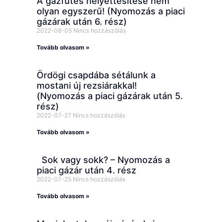
A gázfűtés helyettesítése nem
olyan egyszerű! (Nyomozás a piaci
gázárak után 6. rész)
2022-08-05
Nincs hozzászólás
Tovább olvasom »
Ördögi csapdába sétálunk a
mostani új rezsiárakkal!
(Nyomozás a piaci gázárak után 5.
rész)
2022-07-27
Nincs hozzászólás
Tovább olvasom »
Sok vagy sokk? – Nyomozás a
piaci gázár után 4. rész
2022-07-25
Nincs hozzászólás
Tovább olvasom »