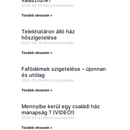
választunk?
2020-05-25
Nincs hozzászólás
Tovább olvasom »
Telekhatáron álló ház
hőszigetelése
2020-05-20
Nincs hozzászólás
Tovább olvasom »
Fafödémek szigetelése – újonnan
és utólag
2020-05-04
Nincs hozzászólás
Tovább olvasom »
Mennyibe kerül egy családi ház
manapság ? (VIDEÓ!)
2020-03-23
Nincs hozzászólás
Tovább olvasom »