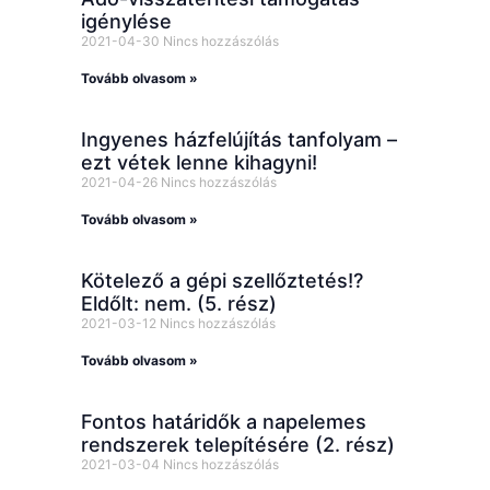
igénylése
2021-04-30
Nincs hozzászólás
Tovább olvasom »
Ingyenes házfelújítás tanfolyam –
ezt vétek lenne kihagyni!
2021-04-26
Nincs hozzászólás
Tovább olvasom »
Kötelező a gépi szellőztetés!?
Eldőlt: nem. (5. rész)
2021-03-12
Nincs hozzászólás
Tovább olvasom »
Fontos határidők a napelemes
rendszerek telepítésére (2. rész)
2021-03-04
Nincs hozzászólás