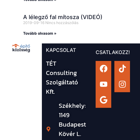
A lélegző fal mítosza (VIDEÓ)
2019-09-16
Nincs hozzászólás
Tovább olvasom »
KAPCSOLAT
CSATLAKOZZ!
TÉT
Consulting
Szolgáltató
Kft.
Székhely:
1149
Budapest
Kövér L.