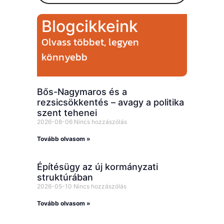
Blogcikkeink
Olvass többet, legyen
könnyebb
Bős-Nagymaros és a
rezsicsökkentés – avagy a politika
szent tehenei
2026-08-06
Nincs hozzászólás
Tovább olvasom »
Építésügy az új kormányzati
struktúrában
2026-05-10
Nincs hozzászólás
Tovább olvasom »