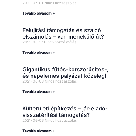
2021-07-01
Nincs hozzászólás
Tovább olvasom »
Felújítási támogatás és szaldó
elszámolás – van menekülő út?
2021-06-17
Nincs hozzászólás
Tovább olvasom »
Gigantikus fűtés-korszerűsítés-,
és napelemes pályázat közeleg!
2021-06-08
Nincs hozzászólás
Tovább olvasom »
Külterületi építkezés – jár-e adó-
visszatérítési támogatás?
2021-06-06
Nincs hozzászólás
Tovább olvasom »