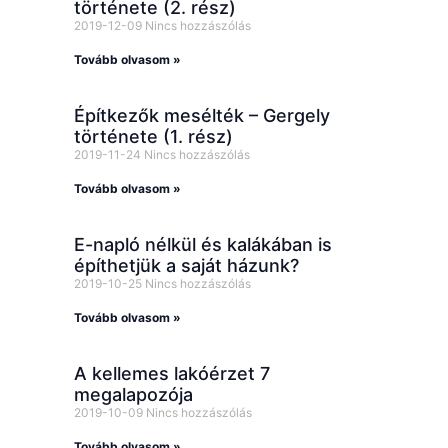
története (2. rész)
2019-12-09
Nincs hozzászólás
Tovább olvasom »
Építkezők mesélték – Gergely
története (1. rész)
2019-11-24
Nincs hozzászólás
Tovább olvasom »
E-napló nélkül és kalákában is
építhetjük a saját házunk?
2019-10-25
Nincs hozzászólás
Tovább olvasom »
A kellemes lakóérzet 7
megalapozója
2019-10-09
Nincs hozzászólás
Tovább olvasom »