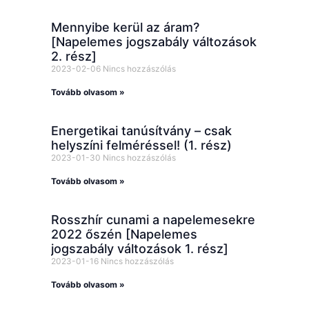
Mennyibe kerül az áram?
[Napelemes jogszabály változások
2. rész]
2023-02-06
Nincs hozzászólás
Tovább olvasom »
Energetikai tanúsítvány – csak
helyszíni felméréssel! (1. rész)
2023-01-30
Nincs hozzászólás
Tovább olvasom »
Rosszhír cunami a napelemesekre
2022 őszén [Napelemes
jogszabály változások 1. rész]
2023-01-16
Nincs hozzászólás
Tovább olvasom »