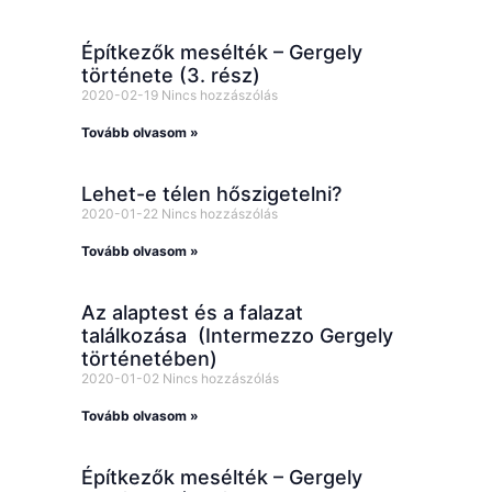
Építkezők mesélték – Gergely
története (3. rész)
2020-02-19
Nincs hozzászólás
Tovább olvasom »
Lehet-e télen hőszigetelni?
2020-01-22
Nincs hozzászólás
Tovább olvasom »
Az alaptest és a falazat
találkozása (Intermezzo Gergely
történetében)
2020-01-02
Nincs hozzászólás
Tovább olvasom »
Építkezők mesélték – Gergely