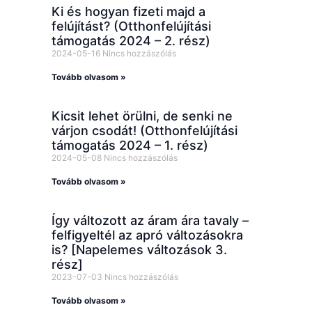
Ki és hogyan fizeti majd a
felújítást? (Otthonfelújítási
támogatás 2024 – 2. rész)
2024-05-16
Nincs hozzászólás
Tovább olvasom »
Kicsit lehet örülni, de senki ne
várjon csodát! (Otthonfelújítási
támogatás 2024 – 1. rész)
2024-05-08
Nincs hozzászólás
Tovább olvasom »
Így változott az áram ára tavaly –
felfigyeltél az apró változásokra
is? [Napelemes változások 3.
rész]
2023-07-03
Nincs hozzászólás
Tovább olvasom »