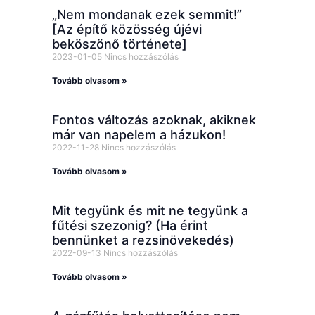
„Nem mondanak ezek semmit!”
[Az építő közösség újévi
beköszönő története]
2023-01-05
Nincs hozzászólás
Tovább olvasom »
Fontos változás azoknak, akiknek
már van napelem a házukon!
2022-11-28
Nincs hozzászólás
Tovább olvasom »
Mit tegyünk és mit ne tegyünk a
fűtési szezonig? (Ha érint
bennünket a rezsinövekedés)
2022-09-13
Nincs hozzászólás
Tovább olvasom »