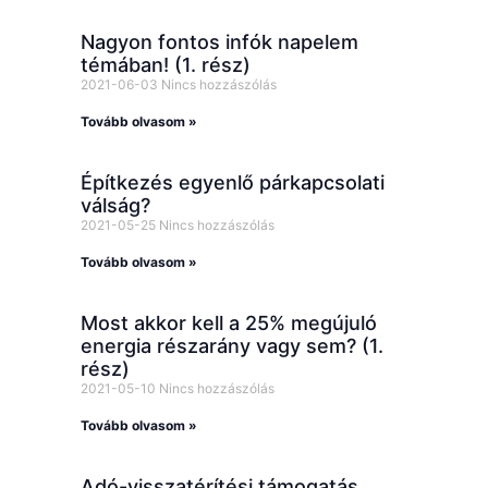
Nagyon fontos infók napelem
témában! (1. rész)
2021-06-03
Nincs hozzászólás
Tovább olvasom »
Építkezés egyenlő párkapcsolati
válság?
2021-05-25
Nincs hozzászólás
Tovább olvasom »
Most akkor kell a 25% megújuló
energia részarány vagy sem? (1.
rész)
2021-05-10
Nincs hozzászólás
Tovább olvasom »
Adó-visszatérítési támogatás