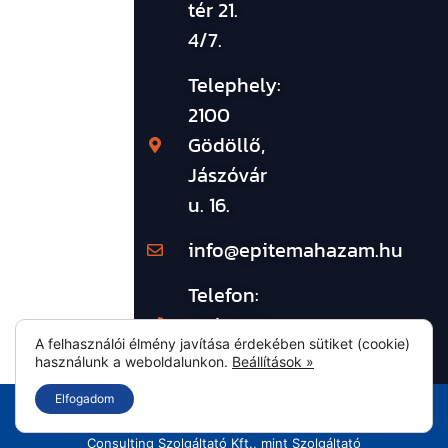
tér 21.
4/7.
Telephely:
2100
Gödöllő,
Jászóvár
u. 16.
info@epitemahazam.hu
Telefon:
30/9820-
A felhasználói élmény javítása érdekében sütiket (cookie)
797
használunk a weboldalunkon.
Beállítások »
Elfogadom
Az epitemahazm.hu-n található információk és a
rendelt szolgáltatások tartalmi elemei kizárólagTÉT
Consulting Szolgáltató Kft., mint Szolgáltató