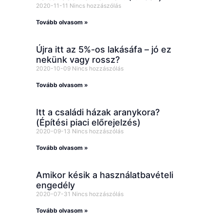
2020-11-11
Nincs hozzászólás
Tovább olvasom »
Újra itt az 5%-os lakásáfa – jó ez
nekünk vagy rossz?
2020-10-09
Nincs hozzászólás
Tovább olvasom »
Itt a családi házak aranykora?
(Építési piaci előrejelzés)
2020-09-13
Nincs hozzászólás
Tovább olvasom »
Amikor késik a használatbavételi
engedély
2020-07-31
Nincs hozzászólás
Tovább olvasom »