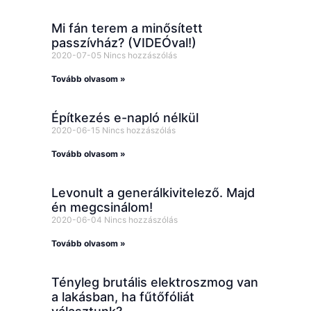
Mi fán terem a minősített
passzívház? (VIDEÓval!)
2020-07-05
Nincs hozzászólás
Tovább olvasom »
Építkezés e-napló nélkül
2020-06-15
Nincs hozzászólás
Tovább olvasom »
Levonult a generálkivitelező. Majd
én megcsinálom!
2020-06-04
Nincs hozzászólás
Tovább olvasom »
Tényleg brutális elektroszmog van
a lakásban, ha fűtőfóliát