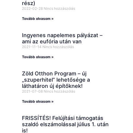
rész)
2022-02-28
Nincs hozzászólás
Tovább olvasom »
Ingyenes napelemes pályázat –
ami az eufória után van
2021-11-14
Nincs hozzászólás
Tovább olvasom »
Zöld Otthon Program – új
„szuperhitel” lehetősége a
láthatáron új építőknek!
2021-07-08
Nincs hozzászólás
Tovább olvasom »
FRISSÍTÉS! Felújítási támogatás
szaldó elszámolással július 1. után
is!