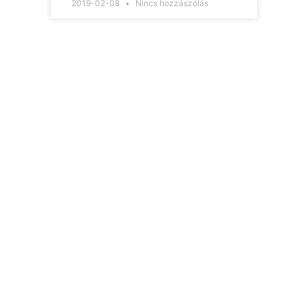
2019-02-08
Nincs hozzászólás
Hírlevelünk
Így nem maradsz le
egyetlen új információról
sem.
Ha bármi izgalmas
történik az építési piacon
(például megjelenik egy
új támogatási lehetőség,
módosul egy fontos
jogszabály), értesülni
fogsz róla.
Ha megjelenik egy új