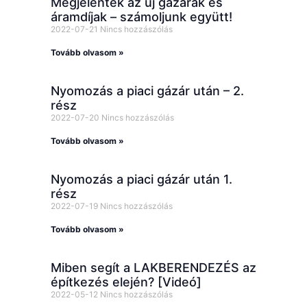
Megjelentek az új gázárak és
áramdíjak – számoljunk együtt!
2022-07-21
Nincs hozzászólás
Tovább olvasom »
Nyomozás a piaci gázár után – 2.
rész
2022-07-20
Nincs hozzászólás
Tovább olvasom »
Nyomozás a piaci gázár után 1.
rész
2022-07-19
Nincs hozzászólás
Tovább olvasom »
Miben segít a LAKBERENDEZÉS az
építkezés elején? [Videó]
2022-05-12
Nincs hozzászólás