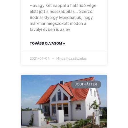
– avagy két nappal a határidő vége
előtt jött a hosszabbítás… Szerző:
Bodnár György Mondhatjuk, hogy
már-már megszokott módon a
tavalyi évben is az év
TOVÁBB OLVASOM »
2021-01-04
Nincs hozzászólás
JOGI HÁTTÉR