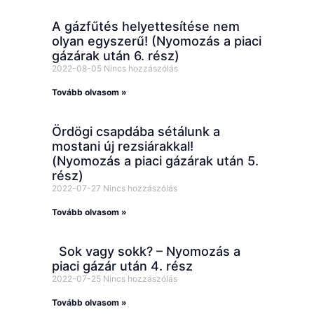
A gázfűtés helyettesítése nem
olyan egyszerű! (Nyomozás a piaci
gázárak után 6. rész)
2022-08-05
Nincs hozzászólás
Tovább olvasom »
Ördögi csapdába sétálunk a
mostani új rezsiárakkal!
(Nyomozás a piaci gázárak után 5.
rész)
2022-07-27
Nincs hozzászólás
Tovább olvasom »
Sok vagy sokk? – Nyomozás a
piaci gázár után 4. rész
2022-07-25
Nincs hozzászólás
Tovább olvasom »