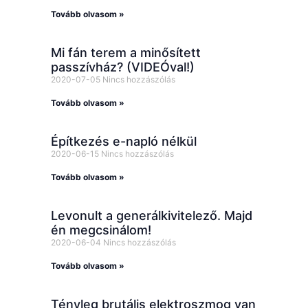
Tovább olvasom »
Mi fán terem a minősített
passzívház? (VIDEÓval!)
2020-07-05
Nincs hozzászólás
Tovább olvasom »
Építkezés e-napló nélkül
2020-06-15
Nincs hozzászólás
Tovább olvasom »
Levonult a generálkivitelező. Majd
én megcsinálom!
2020-06-04
Nincs hozzászólás
Tovább olvasom »
Tényleg brutális elektroszmog van