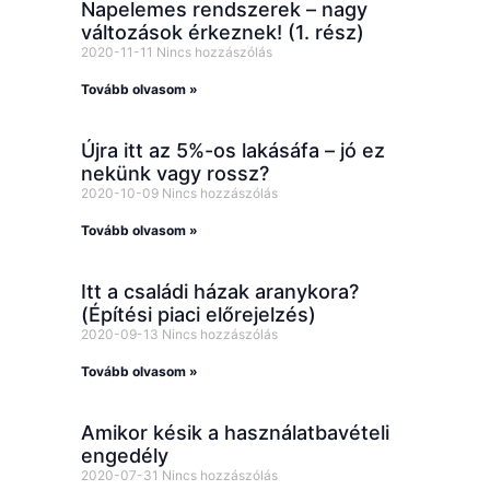
Napelemes rendszerek – nagy
változások érkeznek! (1. rész)
2020-11-11
Nincs hozzászólás
Tovább olvasom »
Újra itt az 5%-os lakásáfa – jó ez
nekünk vagy rossz?
2020-10-09
Nincs hozzászólás
Tovább olvasom »
Itt a családi házak aranykora?
(Építési piaci előrejelzés)
2020-09-13
Nincs hozzászólás
Tovább olvasom »
Amikor késik a használatbavételi
engedély
2020-07-31
Nincs hozzászólás