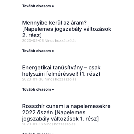
Tovább olvasom »
Mennyibe kerül az áram?
[Napelemes jogszabály változások
2. rész]
2023-02-06
Nincs hozzászólás
Tovább olvasom »
Energetikai tanúsítvány – csak
helyszíni felméréssel! (1. rész)
2023-01-30
Nincs hozzászólás
Tovább olvasom »
Rosszhír cunami a napelemesekre
2022 őszén [Napelemes
jogszabály változások 1. rész]
2023-01-16
Nincs hozzászólás