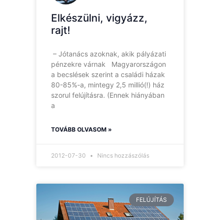
Elkészülni, vigyázz,
rajt!
– Jótanács azoknak, akik pályázati
pénzekre várnak Magyarországon
a becslések szerint a családi házak
80-85%-a, mintegy 2,5 millió(!) ház
szorul felújításra. (Ennek hiányában
a
TOVÁBB OLVASOM »
2012-07-30
Nincs hozzászólás
FELÚJÍTÁS