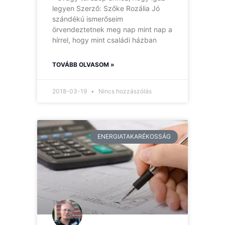
legyen Szerző: Szőke Rozália Jó
szándékú ismerőseim
örvendeztetnek meg nap mint nap a
hírrel, hogy mint családi házban
TOVÁBB OLVASOM »
2018-03-19
Nincs hozzászólás
ENERGIATAKARÉKOSSÁG