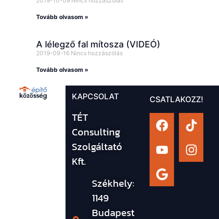
2019-10-09
Nincs hozzászólás
Tovább olvasom »
A lélegző fal mítosza (VIDEÓ)
2019-09-16
Nincs hozzászólás
Tovább olvasom »
KAPCSOLAT
CSATLAKOZZ!
TÉT
Consulting
Szolgáltató
Kft.
Székhely:
1149
Budapest