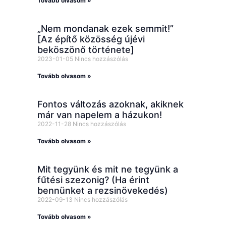
Tovább olvasom »
„Nem mondanak ezek semmit!”
[Az építő közösség újévi
beköszönő története]
2023-01-05
Nincs hozzászólás
Tovább olvasom »
Fontos változás azoknak, akiknek
már van napelem a házukon!
2022-11-28
Nincs hozzászólás
Tovább olvasom »
Mit tegyünk és mit ne tegyünk a
fűtési szezonig? (Ha érint
bennünket a rezsinövekedés)
2022-09-13
Nincs hozzászólás
Tovább olvasom »