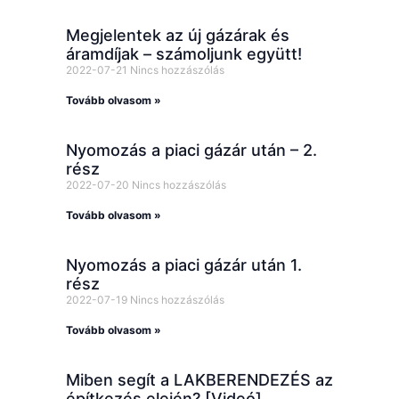
Megjelentek az új gázárak és
áramdíjak – számoljunk együtt!
2022-07-21
Nincs hozzászólás
Tovább olvasom »
Nyomozás a piaci gázár után – 2.
rész
2022-07-20
Nincs hozzászólás
Tovább olvasom »
Nyomozás a piaci gázár után 1.
rész
2022-07-19
Nincs hozzászólás
Tovább olvasom »
Miben segít a LAKBERENDEZÉS az
építkezés elején? [Videó]