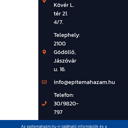
Kövér L.
tér 21.
4/7.
Telephely:
2100
Gödöllő,
Jászóvár
u. 16.
info@epitemahazam.hu
Telefon:
30/9820-
797
Az epitemahazm.hu-n található információk és a