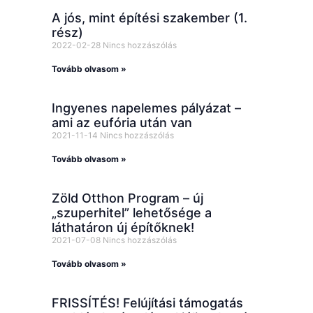
A jós, mint építési szakember (1.
rész)
2022-02-28
Nincs hozzászólás
Tovább olvasom »
Ingyenes napelemes pályázat –
ami az eufória után van
2021-11-14
Nincs hozzászólás
Tovább olvasom »
Zöld Otthon Program – új
„szuperhitel” lehetősége a
láthatáron új építőknek!
2021-07-08
Nincs hozzászólás
Tovább olvasom »
FRISSÍTÉS! Felújítási támogatás