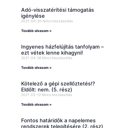
Adó-visszatérítési támogatás
igénylése
2021-04-30
Nincs hozzászólás
Tovább olvasom »
Ingyenes házfelújítás tanfolyam –
ezt vétek lenne kihagyni!
2021-04-26
Nincs hozzászólás
Tovább olvasom »
Kötelező a gépi szellőztetés!?
Eldőlt: nem. (5. rész)
2021-03-12
Nincs hozzászólás
Tovább olvasom »
Fontos határidők a napelemes
rendszerek telepítésére (2. rész)