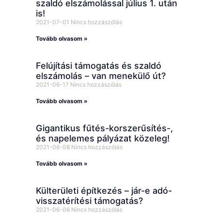
szaldó elszámolással július 1. után
is!
2021-07-01
Nincs hozzászólás
Tovább olvasom »
Felújítási támogatás és szaldó
elszámolás – van menekülő út?
2021-06-17
Nincs hozzászólás
Tovább olvasom »
Gigantikus fűtés-korszerűsítés-,
és napelemes pályázat közeleg!
2021-06-08
Nincs hozzászólás
Tovább olvasom »
Külterületi építkezés – jár-e adó-
visszatérítési támogatás?
2021-06-06
Nincs hozzászólás