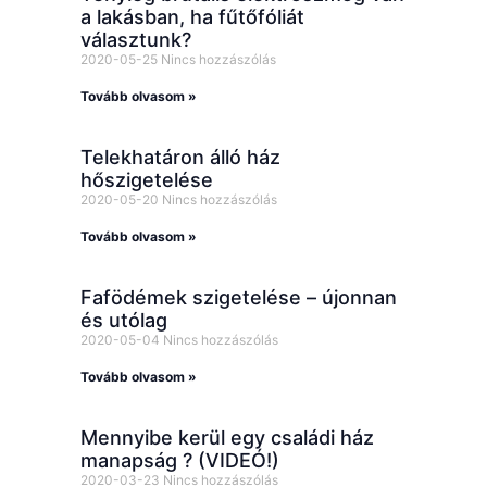
a lakásban, ha fűtőfóliát
választunk?
2020-05-25
Nincs hozzászólás
Tovább olvasom »
Telekhatáron álló ház
hőszigetelése
2020-05-20
Nincs hozzászólás
Tovább olvasom »
Fafödémek szigetelése – újonnan
és utólag
2020-05-04
Nincs hozzászólás
Tovább olvasom »
Mennyibe kerül egy családi ház
manapság ? (VIDEÓ!)
2020-03-23
Nincs hozzászólás