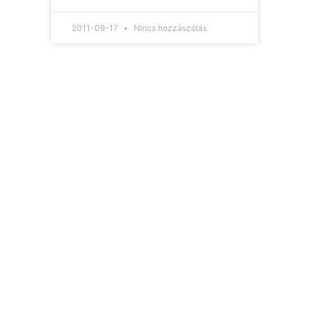
2011-09-17
Nincs hozzászólás
Hírlevelünk
Így nem maradsz le
egyetlen új információról
sem.
Ha bármi izgalmas
történik az építési piacon
(például megjelenik egy
új támogatási lehetőség,
módosul egy fontos
jogszabály), értesülni
fogsz róla.