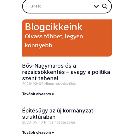
Blogcikkeink
Olvass többet, legyen
könnyebb
Bős-Nagymaros és a
rezsicsökkentés – avagy a politika
szent tehenei
2026-08-06
Nincs hozzászólás
Tovább olvasom »
Építésügy az új kormányzati
struktúrában
2026-05-10
Nincs hozzászólás
Tovább olvasom »