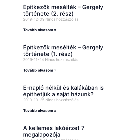
Építkezők mesélték – Gergely
története (2. rész)
2019-12-09
Nincs hozzászólás
Tovább olvasom »
Építkezők mesélték – Gergely
története (1. rész)
2019-11-24
Nincs hozzászólás
Tovább olvasom »
E-napló nélkül és kalákában is
építhetjük a saját házunk?
2019-10-25
Nincs hozzászólás
Tovább olvasom »
A kellemes lakóérzet 7
megalapozója